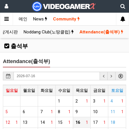
메인
News
Community
잡담게시판
Noddang Club(노땅클럽)
Attendance(출석부)
출석부
Attendance(출석부)
일요일
월요일
화요일
수요일
목요일
금요일
토요일
1
2
1
3
1
4
1
5
6
7
1
8
1
9
10
11
1
12
1
13
14
1
15
1
16
1
17
1
18