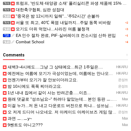
트럼프, '반도체·태양광 소재' 폴리실리콘 파생 제품에 15% 관세...한국 기업도 영향
대한축구협회, 심판 성접대
"중국은 밤 12시까지 일해"...'주52시간' 손볼까
서울 또 최고, 40℃ 폭염 내일까지...주말 동쪽 비바람
+2
모기도 더위 먹었나...사라진 여름 불청객
+3
EA 인수 절차 완료, PIF·실버레이크 컨소시엄 산하 편입
+1
Combat School
+4
Comments
+
새벽3~4시에도....그냥 그 상태예요...최근 1주일은....
HIKARU
예전에는 여름에 모기가 극성이었는데, 여름에는 안나오는 것 같은.....ㅎ ㅎ)
HIKARU
언젠가부터 모기가 잘 안보이더라고요.
은성쓰
밤 10시에도 푹푹 찌더라고요.
은성쓰
1년 내내 집에서 같이 사는 반려곤충.....이죠...
HIKARU
원래 댓글로 "성쓰님요~" 하려다 말았는데... 본인 등판 ㅡ..ㅡy~
Max
이걸 누가...저 돈 내고 다운로드 버전으로 하냐... 성쓰님이 계셨다!!!...
HIKARU
오 저게 드디어 나오네요. 저 아케이드 아케이브즈 게임 많이 샀는데요 ㅎㅎㅎ
은성쓰
과연 ㅡ..ㅡy~
Max
9쎈트도 아니고???
Max