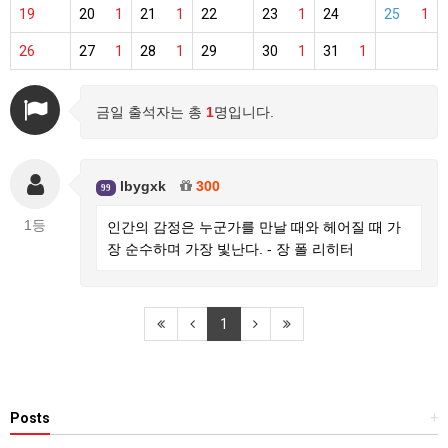
19
20
1
21
1
22
23
1
24
25
1
26
27
1
28
1
29
30
1
31
1
금일 출석자는 총
1
명입니다.
lbygxk
300
99
1등
인간의 감정은 누군가를 만날 때와 헤어질 때 가
장 순수하며 가장 빛난다. - 장 폴 리히터
1
Posts
+