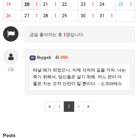
19
20
1
21
1
22
23
1
24
25
1
26
27
1
28
1
29
30
1
31
1
금일 출석자는 총
1
명입니다.
lbygxk
300
99
1등
떠날 때가 되었으니, 이제 각자의 길을 가자. 나는
죽기 위해서, 당신들은 살기 위해. 어느 편이 더
좋은 지는 오직 신만이 알 뿐이다. - 소크라테스
1
Posts
+