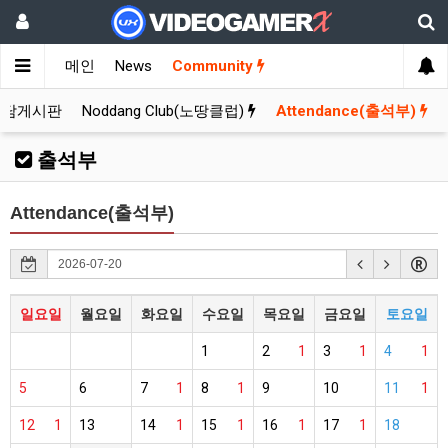
메인
News
Community
잡담게시판
Noddang Club(노땅클럽)
Attendance(출석부)
출석부
Attendance(출석부)
일요일
월요일
화요일
수요일
목요일
금요일
토요일
1
2
1
3
1
4
1
5
6
7
1
8
1
9
10
11
1
12
1
13
14
1
15
1
16
1
17
1
18