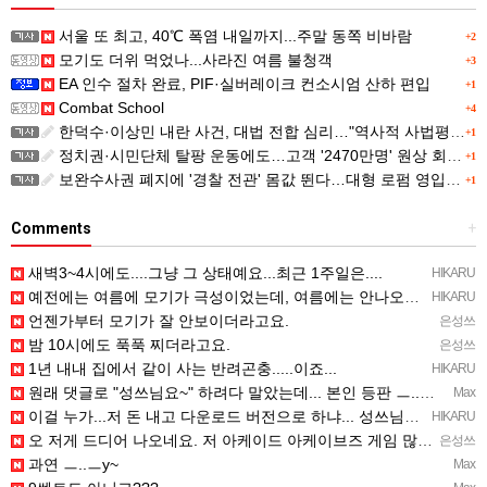
서울 또 최고, 40℃ 폭염 내일까지...주말 동쪽 비바람
+2
모기도 더위 먹었나...사라진 여름 불청객
+3
EA 인수 절차 완료, PIF·실버레이크 컨소시엄 산하 편입
+1
Combat School
+4
한덕수·이상민 내란 사건, 대법 전합 심리…"역사적 사법평가"(종합)
+1
정치권·시민단체 탈팡 운동에도…고객 '2470만명' 원상 회복, "고물가에 돌팡"
+1
보완수사권 폐지에 '경찰 전관' 몸값 뛴다…대형 로펌 영입전쟁
+1
Comments
+
새벽3~4시에도....그냥 그 상태예요...최근 1주일은....
HIKARU
예전에는 여름에 모기가 극성이었는데, 여름에는 안나오는 것 같은.....ㅎ ㅎ)
HIKARU
언젠가부터 모기가 잘 안보이더라고요.
은성쓰
밤 10시에도 푹푹 찌더라고요.
은성쓰
1년 내내 집에서 같이 사는 반려곤충.....이죠...
HIKARU
원래 댓글로 "성쓰님요~" 하려다 말았는데... 본인 등판 ㅡ..ㅡy~
Max
이걸 누가...저 돈 내고 다운로드 버전으로 하냐... 성쓰님이 계셨다!!!...
HIKARU
오 저게 드디어 나오네요. 저 아케이드 아케이브즈 게임 많이 샀는데요 ㅎㅎㅎ
은성쓰
과연 ㅡ..ㅡy~
Max