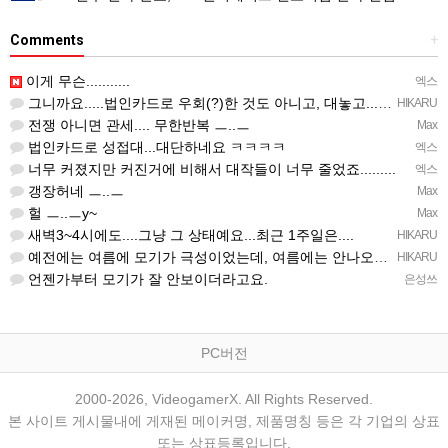
Comments
+
이게 무슨...........
엑스
그니까요.....법인카드로 우회(?)한 것도 아니고, 대놓고...ㅋ ㅋ)
HIKARU
전쟁 아니면 관세.... 무한반복 ㅡ..ㅡ
Max
법인카드로 성접대...대단하네요 ㅋㅋㅋㅋ
엑스
너무 커졌지만 커진거에 비해서 대작들이 너무 줄었죠.........
엑스
갱장허네 ㅡ..ㅡ
Max
헐 ㅡ..ㅡy~
Max
새벽3~4시에도....그냥 그 상태예요...최근 1주일은....
HIKARU
예전에는 여름에 모기가 극성이었는데, 여름에는 안나오는 것 같은.....ㅎ ㅎ)
HIKARU
언젠가부터 모기가 잘 안보이더라고요.
은성쓰
PC버전
2000-2026, VideogamerX. All Rights Reserved.
본 사이트 게시물내에 게재된 메이커명, 제품명칭 등은 각 기업의 상표
또는 상표등록입니다.