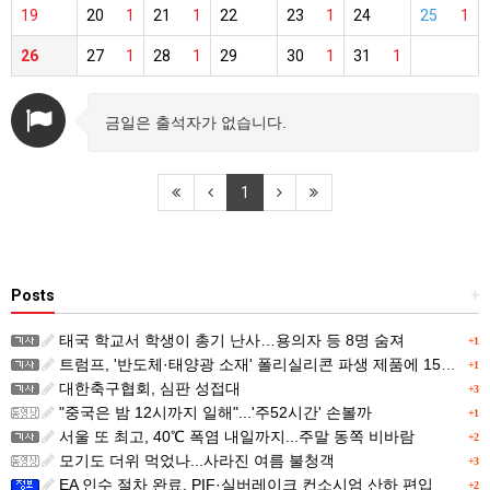
19
20
1
21
1
22
23
1
24
25
1
26
27
1
28
1
29
30
1
31
1
금일은 출석자가 없습니다.
1
Posts
+
태국 학교서 학생이 총기 난사…용의자 등 8명 숨져
+1
트럼프, '반도체·태양광 소재' 폴리실리콘 파생 제품에 15% 관세...한국 기업도 영향
+1
대한축구협회, 심판 성접대
+3
"중국은 밤 12시까지 일해"...'주52시간' 손볼까
+1
서울 또 최고, 40℃ 폭염 내일까지...주말 동쪽 비바람
+2
모기도 더위 먹었나...사라진 여름 불청객
+3
EA 인수 절차 완료, PIF·실버레이크 컨소시엄 산하 편입
+2