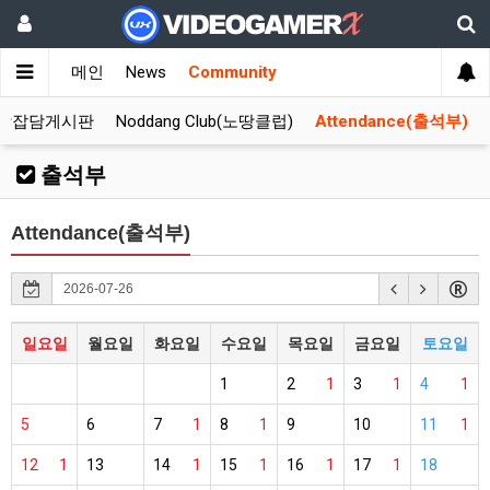
메인
News
Community
합잡담게시판
Noddang Club(노땅클럽)
Attendance(출석부)
출석부
Attendance(출석부)
일요일
월요일
화요일
수요일
목요일
금요일
토요일
1
2
1
3
1
4
1
5
6
7
1
8
1
9
10
11
1
12
1
13
14
1
15
1
16
1
17
1
18