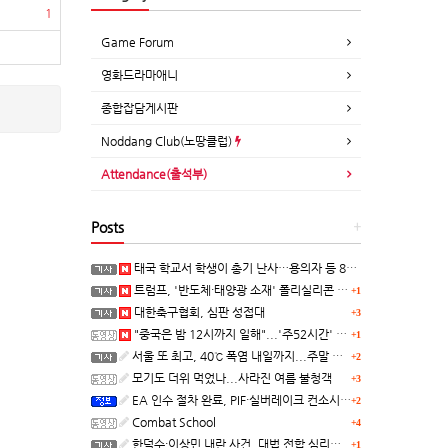
1
Game Forum
영화드라마애니
종합잡담게시판
Noddang Club(노땅클럽)
Attendance(출석부)
Posts
+
태국 학교서 학생이 총기 난사…용의자 등 8명 숨져
트럼프, '반도체·태양광 소재' 폴리실리콘 파생 제품에 15% 관세...한국 기업도 영향
+1
대한축구협회, 심판 성접대
+3
"중국은 밤 12시까지 일해"...'주52시간' 손볼까
+1
서울 또 최고, 40℃ 폭염 내일까지...주말 동쪽 비바람
+2
모기도 더위 먹었나...사라진 여름 불청객
+3
EA 인수 절차 완료, PIF·실버레이크 컨소시엄 산하 편입
+2
Combat School
+4
한덕수·이상민 내란 사건, 대법 전합 심리…"역사적 사법평가"(종합)
+1