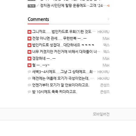
정치권·시민단체 탈팡 운동에도…고객 '2470만명' 원상 회복, "고물가에 돌팡"
+1
Comments
+
그니까요.....법인카드로 우회(?)한 것도 아니고, 대놓고...ㅋ ㅋ)
HIKARU
전쟁 아니면 관세.... 무한반복 ㅡ..ㅡ
Max
법인카드로 성접대...대단하네요 ㅋㅋㅋㅋ
엑스
너무 커졌지만 커진거에 비해서 대작들이 너무 줄었죠.........
엑스
갱장허네 ㅡ..ㅡ
Max
헐 ㅡ..ㅡy~
Max
새벽3~4시에도....그냥 그 상태예요...최근 1주일은....
HIKARU
예전에는 여름에 모기가 극성이었는데, 여름에는 안나오는 것 같은.....ㅎ ㅎ)
HIKARU
언젠가부터 모기가 잘 안보이더라고요.
은성쓰
밤 10시에도 푹푹 찌더라고요.
은성쓰
모바일버전