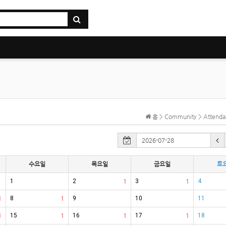
홈 > Community > Atten
수요일
목요일
금요일
토
1
2
1
3
1
4
1
8
1
9
10
11
1
15
1
16
1
17
1
18