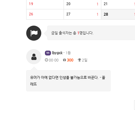
19
20
1
21
26
27
1
28
금일 출석자는 총
1
명입니다.
lbygxk
- 1등
99
00:00
300
2일
유머가 아예 없다면 인생을 불가능으로 바꾼다. - 꼴
레뜨