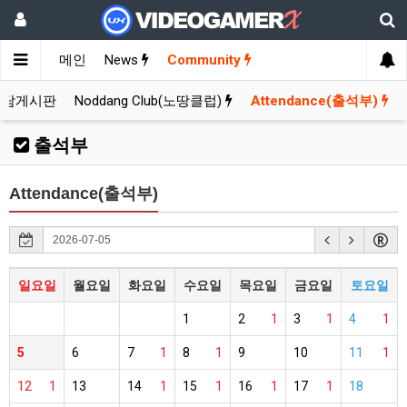
메인
News
Community
잡담게시판
Noddang Club(노땅클럽)
Attendance(출석부)
출석부
Attendance(출석부)
일요일
월요일
화요일
수요일
목요일
금요일
토요일
1
2
1
3
1
4
1
5
6
7
1
8
1
9
10
11
1
12
1
13
14
1
15
1
16
1
17
1
18