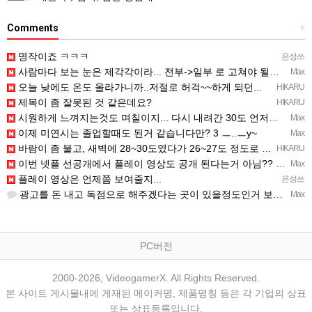
Comments
+
명작이죠 ㅋㅋㅋ
은성쓰
사람마다 보는 눈은 제각각이라... 전부->일부 로 고쳐야 될듯 ㅡ..ㅡy~
Max
오늘 낮에도 온도 올라가니까..저절로 허걱~~하게 되던...
HIKARU
제목이 좀 잘못된 것 같은데요?
HIKARU
시원하게 느껴지는것도 며칠이지... 다시 내려간 30도 언저리 온도에 적응되면 고대로 다시 더움..
Max
이제 미연시는 졸업할때도 된거 같습니다만? 3 ㅡ..ㅡy~
Max
바람이 좀 불고, 새벽에 28~30도였다가 26~27도 정도로 내려감...─ ─)a
HIKARU
이번 넷플 선공개에서 플레이 영상도 공개 된다는거 아님?? ㅡㅡa
Max
플레이 영상은 언제쯤 보여줄지...
은성쓰
광고를 돈 내고 독점으로 해주겠다는 곳이 있을정도인거 보면 어마어마한 게임은 맞는듯 ㅡ..ㅡ... 여태까지 …
Max
PC버전
2000-2026, VideogamerX. All Rights Reserved.
본 사이트 게시물내에 게재된 메이커명, 제품명칭 등은 각 기업의 상표
또는 상표등록입니다.