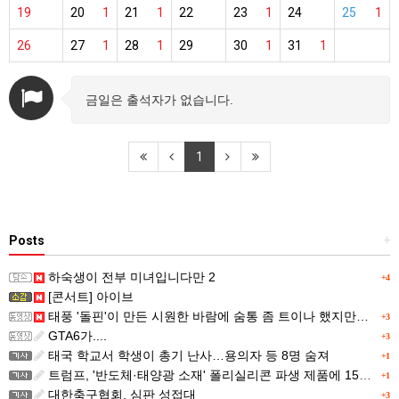
19
20
1
21
1
22
23
1
24
25
1
26
27
1
28
1
29
30
1
31
1
금일은 출석자가 없습니다.
1
Posts
+
하숙생이 전부 미녀입니다만 2
+4
[콘서트] 아이브
태풍 '돌핀'이 만든 시원한 바람에 숨통 좀 트이나 했지만…
+3
GTA6가....
+3
태국 학교서 학생이 총기 난사…용의자 등 8명 숨져
+1
트럼프, '반도체·태양광 소재' 폴리실리콘 파생 제품에 15% 관세...한국 기업도 영향
+1
대한축구협회, 심판 성접대
+3