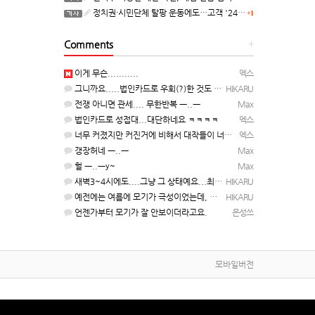
정치권·시민단체 탈팡 운동에도…고객 '2470만명' 원상 회복, "고물가에 돌팡"
+1
Comments
+
이게 무슨...........
엑스
그니까요.....법인카드로 우회(?)한 것도 아니고, 대놓고...ㅋ ㅋ)
HIKARU
전쟁 아니면 관세.... 무한반복 ㅡ..ㅡ
Max
법인카드로 성접대...대단하네요 ㅋㅋㅋㅋ
엑스
너무 커졌지만 커진거에 비해서 대작들이 너무 줄었죠.........
엑스
갱장허네 ㅡ..ㅡ
Max
헐 ㅡ..ㅡy~
Max
새벽3~4시에도....그냥 그 상태예요...최근 1주일은....
HIKARU
예전에는 여름에 모기가 극성이었는데, 여름에는 안나오는 것 같은.....ㅎ ㅎ)
HIKARU
언젠가부터 모기가 잘 안보이더라고요.
은성쓰
모바일버전