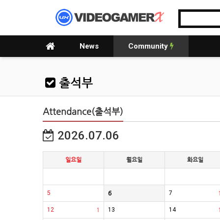
News
Community
출석부
Attendance(출석부)
2026.07.06
일요일
월요일
화요일
5
6
7
12
1
13
14