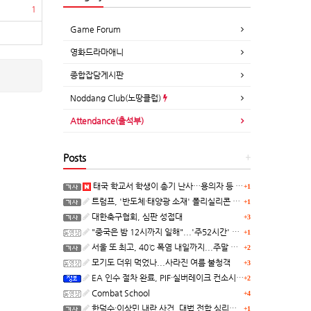
1
Game Forum
영화드라마애니
종합잡담게시판
Noddang Club(노땅클럽)
Attendance(출석부)
Posts
+
태국 학교서 학생이 총기 난사…용의자 등 8명 숨져
+1
트럼프, '반도체·태양광 소재' 폴리실리콘 파생 제품에 15% 관세...한국 기업도 영향
+1
대한축구협회, 심판 성접대
+3
"중국은 밤 12시까지 일해"...'주52시간' 손볼까
+1
서울 또 최고, 40℃ 폭염 내일까지...주말 동쪽 비바람
+2
모기도 더위 먹었나...사라진 여름 불청객
+3
EA 인수 절차 완료, PIF·실버레이크 컨소시엄 산하 편입
+2
Combat School
+4
한덕수·이상민 내란 사건, 대법 전합 심리…"역사적 사법평가"(종합)
+1