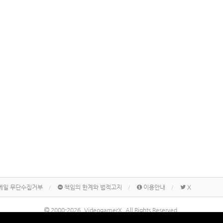
메일 무단수집거부
책임의 한계와 법적고지
이용안내
X
2000-2026, VideogamerX. All Rights Reserved.
본 사이트 게시물내에 게재된 메이커명, 제품명칭 등은 각 기업의 상표 또는 상표등록입니다.