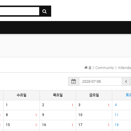
홈 > Community > Atten
수요일
목요일
금요일
토
1
2
1
3
1
4
1
8
1
9
10
11
1
15
1
16
1
17
1
18