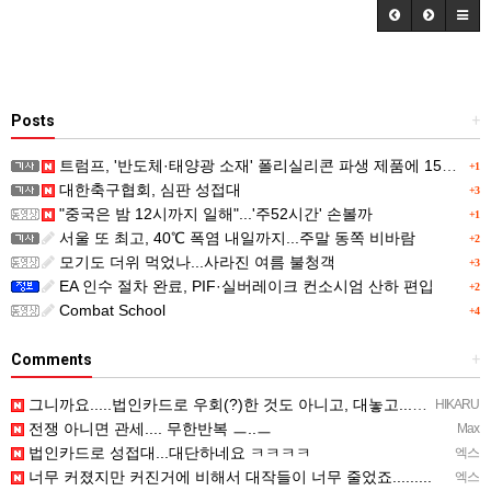
Posts
+
트럼프, '반도체·태양광 소재' 폴리실리콘 파생 제품에 15% 관세...한국 기업도 영향
+1
대한축구협회, 심판 성접대
+3
"중국은 밤 12시까지 일해"...'주52시간' 손볼까
+1
서울 또 최고, 40℃ 폭염 내일까지...주말 동쪽 비바람
+2
모기도 더위 먹었나...사라진 여름 불청객
+3
EA 인수 절차 완료, PIF·실버레이크 컨소시엄 산하 편입
+2
Combat School
+4
Comments
+
그니까요.....법인카드로 우회(?)한 것도 아니고, 대놓고...ㅋ ㅋ)
HIKARU
전쟁 아니면 관세.... 무한반복 ㅡ..ㅡ
Max
법인카드로 성접대...대단하네요 ㅋㅋㅋㅋ
엑스
너무 커졌지만 커진거에 비해서 대작들이 너무 줄었죠.........
엑스