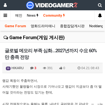
메인
News
Community
Game Forum
영화드라마애니
종합잡담게시판
Noddang
Game Forum(게임 게시판)
글로벌 메모리 부족 심화…2027년까지 수요 60%
만 충족 전망
HIKARU
3
391
0
04.21 08:43
99
램값 폭등이 주춤하면서,
사재기했던 물량들이 시장으로 기어나오고 램값이 지금보다 좀 더 떨
어질 것이라는 전망도 있기는 한데,
시장 전체적으로는 올해는 물론, 내년도 글러먹은 것 같네요...─
─)a