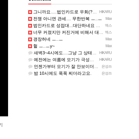
그니까요.....법인카드로 우회(?)한 것도 아니고, 대놓고...ㅋ ㅋ)
HIKARU
전쟁 아니면 관세.... 무한반복 ㅡ..ㅡ
Max
법인카드로 성접대...대단하네요 ㅋㅋㅋㅋ
엑스
너무 커졌지만 커진거에 비해서 대작들이 너무 줄었죠.........
엑스
갱장허네 ㅡ..ㅡ
Max
헐 ㅡ..ㅡy~
Max
새벽3~4시에도....그냥 그 상태예요...최근 1주일은....
HIKARU
예전에는 여름에 모기가 극성이었는데, 여름에는 안나오는 것 같은.....ㅎ ㅎ)
HIKARU
언젠가부터 모기가 잘 안보이더라고요.
은성쓰
밤 10시에도 푹푹 찌더라고요.
은성쓰
기