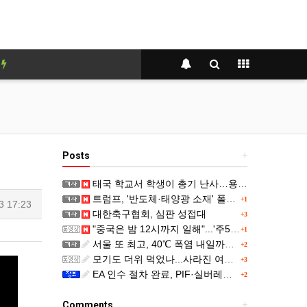
y
Posts
+
태국 학교서 학생이 총기 난사…용의자 등 8명 숨져
트럼프, '반도체·태양광 소재' 폴리실리콘 파생 제품에 15% 관세...한국 기업도 영향
+1
3 17:23
대한축구협회, 심판 성접대
+3
"중국은 밤 12시까지 일해"...'주52시간' 손볼까
+1
서울 또 최고, 40℃ 폭염 내일까지...주말 동쪽 비바람
+2
모기도 더위 먹었나...사라진 여름 불청객
+3
EA 인수 절차 완료, PIF·실버레이크 컨소시엄 산하 편입
+2
Comments
+