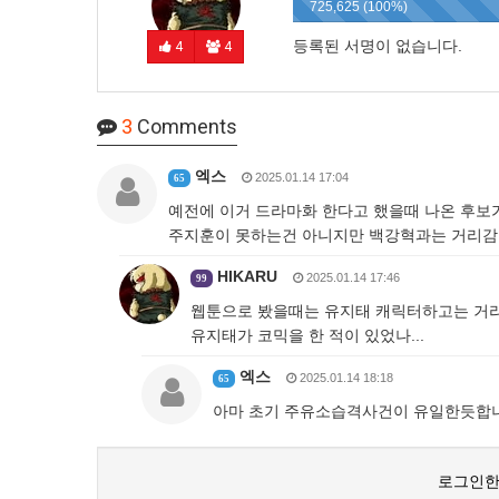
725,625 (100%)
등록된 서명이 없습니다.
4
4
3
Comments
엑스
2025.01.14 17:04
65
예전에 이거 드라마화 한다고 했을때 나온 후보가
주지훈이 못하는건 아니지만 백강혁과는 거리감이 
HIKARU
2025.01.14 17:46
99
웹툰으로 봤을때는 유지태 캐릭터하고는 거리
유지태가 코믹을 한 적이 있었나...
엑스
2025.01.14 18:18
65
아마 초기 주유소습격사건이 유일한듯합
로그인한