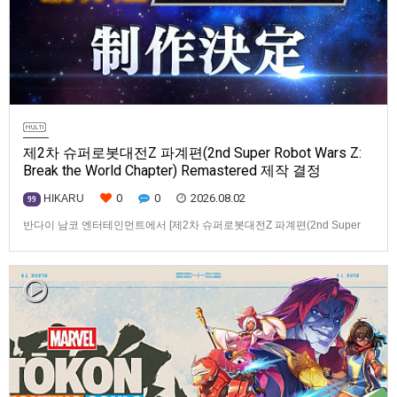
제2차 슈퍼로봇대전Z 파계편(2nd Super Robot Wars Z:
Break the World Chapter) Remastered 제작 결정
0
0
2026.08.02
HIKARU
99
반다이 남코 엔터테인먼트에서 [제2차 슈퍼로봇대전Z 파계편(2nd Super
Robot Wars Z: Break the World Chapter) Remastered] 제작을 발표했습니
다.발매 기종, 발매 시기 등은 이번에 공개되지 않았습니다.참고로, 오리지날
판[제2차 슈퍼로봇대전Z 파계편]은 2011년 PSP로 발매되었으며, 2012년
에 발매되었던 [제2…