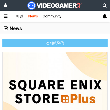
메인
News
Community
News
전체(6,547)