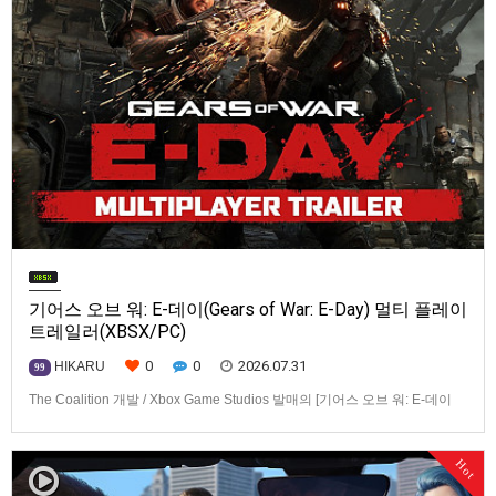
기어스 오브 워: E-데이(Gears of War: E-Day) 멀티 플레이
트레일러(XBSX/PC)
0
0
2026.07.31
HIKARU
99
The Coalition 개발 / Xbox Game Studios 발매의 [기어스 오브 워: E-데이
(Gears of War: E-Day)] 동영상입니다.발매 기종은 Xbox Series X|S, PC. 발
매는 2026년 10월 6일로 예정.
Hot