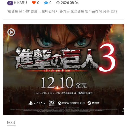
0
0
2026.08.04
HIKARU
99
'팰월드 온라인' 발표… 모바일에서 즐기는 오픈월드 멀티플레이 생존 크래
프트탐험·팰 포획·거점 건설·협동 플레이를 언제 어디서나2026년 8월 3일,
Garena Online Private Limited(이하 Garena)는 팰월드(Palworld) 개발사
인Pocketpair의 정식 라이선스를 받아, 글로벌 히트작 '팰월드(Palworld)'를
기반으로 한…