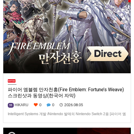
파이어 엠블렘 만자천홍(Fire Emblem: Fortune’s Weave)
스크린샷과 동영상(한국어 자막)
0
0
2026.08.05
HIKARU
99
Intelligent Systems 개발 /Nintendo 발매의 Nintendo Switch 2용 [파이어 엠
블렘 만자천홍(Fire Emblem: Fortune’s Weave)] 스크린샷과 동영상입니다.
발매는 2026년 9월 17일로 예정.