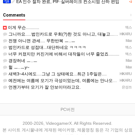
EA 인수 절차 완료, PIF·실버레이크 컨소시엄 산하 편입
+2
Comments
+
이게 무슨...........
엑스
그니까요.....법인카드로 우회(?)한 것도 아니고, 대놓고...ㅋ ㅋ)
HIKARU
전쟁 아니면 관세.... 무한반복 ㅡ..ㅡ
Max
법인카드로 성접대...대단하네요 ㅋㅋㅋㅋ
엑스
너무 커졌지만 커진거에 비해서 대작들이 너무 줄었죠.........
엑스
갱장허네 ㅡ..ㅡ
Max
헐 ㅡ..ㅡy~
Max
새벽3~4시에도....그냥 그 상태예요...최근 1주일은....
HIKARU
예전에는 여름에 모기가 극성이었는데, 여름에는 안나오는 것 같은.....ㅎ ㅎ)
HIKARU
언젠가부터 모기가 잘 안보이더라고요.
은성쓰
PC버전
2000-2026, VideogamerX. All Rights Reserved.
본 사이트 게시물내에 게재된 메이커명, 제품명칭 등은 각 기업의 상표