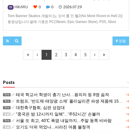
0
0
2026.07.29
HIKARU
99
Torn Banner Studios 개발의 [노 모어 룸 인 헬2(No More Room in Hell 2)]
동영상입니다.발매 기종은 PC(Steam, Epic Games Store), PS5, Xbox
Series X|S.
정렬
1
2
3
4
5
Posts
+
태국 학교서 학생이 총기 난사…용의자 등 8명 숨져
+1
트럼프, '반도체·태양광 소재' 폴리실리콘 파생 제품에 15% 관세...한국 기업도 영향
+1
대한축구협회, 심판 성접대
+3
"중국은 밤 12시까지 일해"...'주52시간' 손볼까
+1
서울 또 최고, 40℃ 폭염 내일까지...주말 동쪽 비바람
+2
모기도 더위 먹었나...사라진 여름 불청객
+3