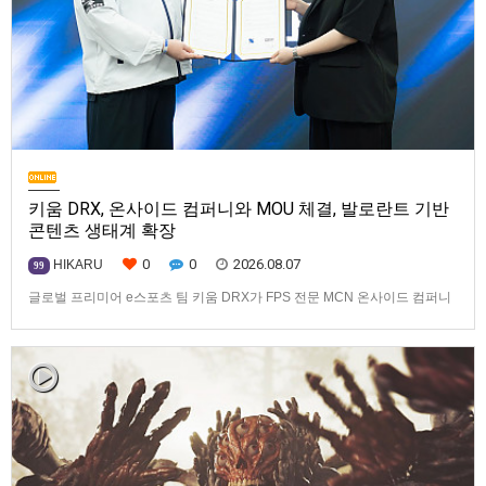
키움 DRX, 온사이드 컴퍼니와 MOU 체결, 발로란트 기반
콘텐츠 생태계 확장
0
0
2026.08.07
HIKARU
99
글로벌 프리미어 e스포츠 팀 키움 DRX가 FPS 전문 MCN 온사이드 컴퍼니
와 손잡고 ‘발로란트’ 중심의 글로벌 콘텐츠 경쟁력 강화에 나선다.키움
DRX는 지난 8월 5일 키움 DRX 서울타워에서 온사이드 컴퍼니와 e스포츠
문화 산업 저변 확대 및 콘텐츠 강화를 위한 업무 협약(MOU)을 체결했다고
밝혔다. 이날 협약식에는 키움 DRX 양선일 대표이사, …