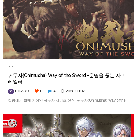
귀무자(Onimusha) Way of the Sword -운명을 끊는 자 트
레일러
0
4
2026.08.07
HIKARU
99
캡콤에서 발매 예정인 귀무자 시리즈 신작 [귀무자(Onimusha) Way of the
Sword] -운명을 끊는 자 트레일러입니다.발매 기종은 PS5, Xbox Series
X|S, PC(Steam). 발매는 2026년 9월 4일로 예정.