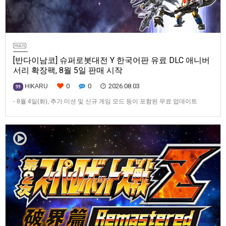
[반다이남코] 슈퍼로봇대전 Y 한국어판 유료 DLC 애니버
서리 확장팩, 8월 5일 판매 시작
0
0
2026.08.03
HIKARU
99
- 8월 4일(화), 추가 미션 및 신규 게임 모드 등이 포함된 무료 업데이트
ver1.4.0 배포- ‘애니버서리 확장팩’ 발매 기념, 최대 42% 할인 진행반다이
남코 엔터테인먼트 코리아(지사장 장태근)는 PlayStation®5, Nintendo
Switch™, Steam®용 ‘슈퍼로봇대전 Y’(한국어판)의 유료 DLC ‘애니버서리
확장팩’을 2026년 …