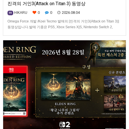
진격의 거인3(Attack on Titan 3) 동영상
0
0
2026.08.04
HIKARU
99
Omega Force 개발 /Koei Tecmo 발매의 [진격의 거인3(Attack on Titan 3)]
동영상입니다.발매 기종은 PS5, Xbox Series X|S, Nintendo Switch 2,
PC(Steam). 발매는 2026년 12월 10일로 예정.