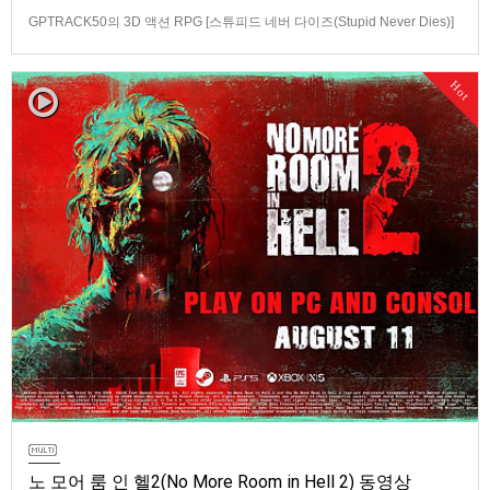
GPTRACK50의 3D 액션 RPG [스튜피드 네버 다이즈(Stupid Never Dies)]
스크린샷과 동영상입니다.발매 기종은 PS5, PC(Steam). 발매는 2026년 10
월 21일로 예정.
Hot
노 모어 룸 인 헬2(No More Room in Hell 2) 동영상