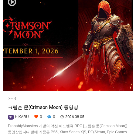
크림슨 문(Crimson Moon) 동영상
0
0
2026.08.05
HIKARU
99
ProbablyMonsters 개발의 액션 어드벤쳐 RPG [크림슨 문(Crimson Moon)]
동영상입니다.발매 기종은 PS5, Xbox Series X|S, PC(Steam, Epic Games