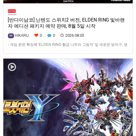
[반다이남코] 닌텐도 스위치2 버전, ELDEN RING 빛바랜
자 에디션 패키지 예약 판매, 8월 5일 시작
0
0
2026.08.03
HIKARU
99
- 게임 본편 확장팩 'ELDEN RING 황금 나무의 그림자' 및 새로운 방어구, 영
마 토렌트용 장비 등 포함반다이남코 엔터테인먼트 코리아(지사장 장태근)
는 ‘ELDEN RING 빛바랜 자 에디션’의 Nintendo Switch™ 2용 패키지 선주
문 판매를 8월 5일(수)부터 시작한다고 발표했다.‘ELDEN RING 빛바랜 자
에디션’에는 ‘ELDEN R…