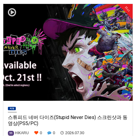
발매일은 미정.==================================차량 호출 사업
Hot
을 운영하는 드라이버가 되어라'Rideshare "Stimulat…
스튜피드 네버 다이즈(Stupid Never Dies) 스크린샷과 동
영상(PS5/PC)
0
0
2026.07.30
HIKARU
99