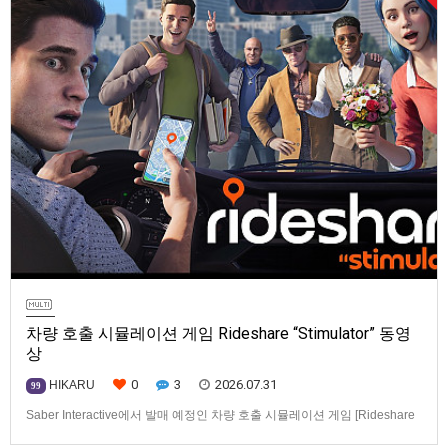
차량 호출 시뮬레이션 게임 Rideshare “Stimulator” 동영
상
0
3
2026.07.31
HIKARU
99
Saber Interactive에서 발매 예정인 차량 호출 시뮬레이션 게임 [Rideshare
“Stimulator”] 동영상입니다.발매 기종은 PS5, Xbox Series X|S, PC(Steam).