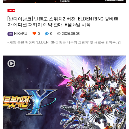
[반다이남코] 닌텐도 스위치2 버전, ELDEN RING 빛바랜
자 에디션 패키지 예약 판매, 8월 5일 시작
0
0
2026.08.03
HIKARU
99
- 게임 본편 확장팩 'ELDEN RING 황금 나무의 그림자' 및 새로운 방어구, 영
마 토렌트용 장비 등 포함반다이남코 엔터테인먼트 코리아(지사장 장태근)
는 ‘ELDEN RING 빛바랜 자 에디션’의 Nintendo Switch™ 2용 패키지 선주
문 판매를 8월 5일(수)부터 시작한다고 발표했다.‘ELDEN RING 빛바랜 자
에디션’에는 ‘ELDEN R…