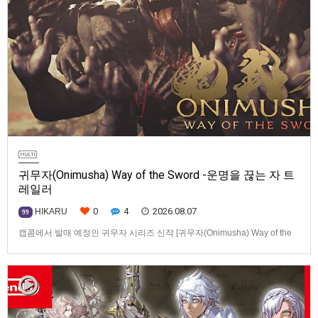
귀무자(Onimusha) Way of the Sword -운명을 끊는 자 트
레일러
0
4
2026.08.07
HIKARU
99
캡콤에서 발매 예정인 귀무자 시리즈 신작 [귀무자(Onimusha) Way of the
Sword] -운명을 끊는 자 트레일러입니다.발매 기종은 PS5, Xbox Series
X|S, PC(Steam). 발매는 2026년 9월 4일로 예정.