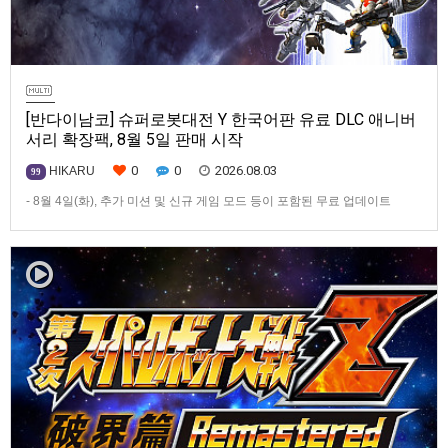
[반다이남코] 슈퍼로봇대전 Y 한국어판 유료 DLC 애니버
서리 확장팩, 8월 5일 판매 시작
0
0
2026.08.03
HIKARU
99
- 8월 4일(화), 추가 미션 및 신규 게임 모드 등이 포함된 무료 업데이트
ver1.4.0 배포- ‘애니버서리 확장팩’ 발매 기념, 최대 42% 할인 진행반다이
남코 엔터테인먼트 코리아(지사장 장태근)는 PlayStation®5, Nintendo
Switch™, Steam®용 ‘슈퍼로봇대전 Y’(한국어판)의 유료 DLC ‘애니버서리
확장팩’을 2026년 …