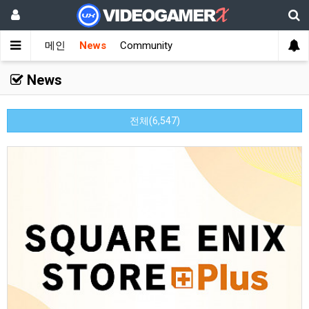
메인
News
Community
News
전체(6,547)