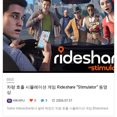
차량 호출 시뮬레이션 게임 Rideshare “Stimulator” 동영
상
0
3
2026.07.31
HIKARU
99
Saber Interactive에서 발매 예정인 차량 호출 시뮬레이션 게임 [Rideshare
“Stimulator”] 동영상입니다.발매 기종은 PS5, Xbox Series X|S, PC(Steam).