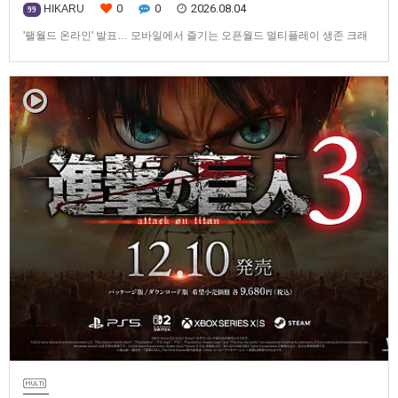
0
0
2026.08.04
HIKARU
99
'팰월드 온라인' 발표… 모바일에서 즐기는 오픈월드 멀티플레이 생존 크래
프트탐험·팰 포획·거점 건설·협동 플레이를 언제 어디서나2026년 8월 3일,
Garena Online Private Limited(이하 Garena)는 팰월드(Palworld) 개발사
인Pocketpair의 정식 라이선스를 받아, 글로벌 히트작 '팰월드(Palworld)'를
기반으로 한…