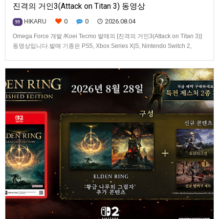
진격의 거인3(Attack on Titan 3) 동영상
0
0
2026.08.04
HIKARU
99
Omega Force 개발 /Koei Tecmo 발매의 [진격의 거인3(Attack on Titan 3)]
동영상입니다.발매 기종은 PS5, Xbox Series X|S, Nintendo Switch 2,
PC(Steam). 발매는 2026년 12월 10일로 예정.