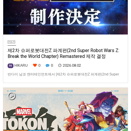
제2차 슈퍼로봇대전Z 파계편(2nd Super Robot Wars Z:
Break the World Chapter) Remastered 제작 결정
0
0
2026.08.02
HIKARU
99
반다이 남코 엔터테인먼트에서 [제2차 슈퍼로봇대전Z 파계편(2nd Super
Robot Wars Z: Break the World Chapter) Remastered] 제작을 발표했습니
다.발매 기종, 발매 시기 등은 이번에 공개되지 않았습니다.참고로, 오리지날
판[제2차 슈퍼로봇대전Z 파계편]은 2011년 PSP로 발매되었으며, 2012년
에 발매되었던 [제2…