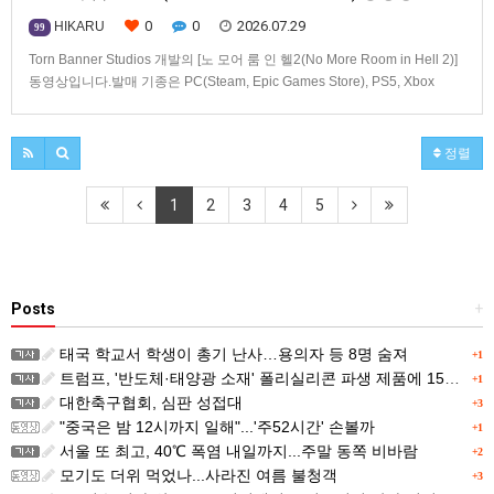
0
0
2026.07.29
HIKARU
99
Torn Banner Studios 개발의 [노 모어 룸 인 헬2(No More Room in Hell 2)]
동영상입니다.발매 기종은 PC(Steam, Epic Games Store), PS5, Xbox
Series X|S.
정렬
1
2
3
4
5
Posts
+
태국 학교서 학생이 총기 난사…용의자 등 8명 숨져
+1
트럼프, '반도체·태양광 소재' 폴리실리콘 파생 제품에 15% 관세...한국 기업도 영향
+1
대한축구협회, 심판 성접대
+3
"중국은 밤 12시까지 일해"...'주52시간' 손볼까
+1
서울 또 최고, 40℃ 폭염 내일까지...주말 동쪽 비바람
+2
모기도 더위 먹었나...사라진 여름 불청객
+3