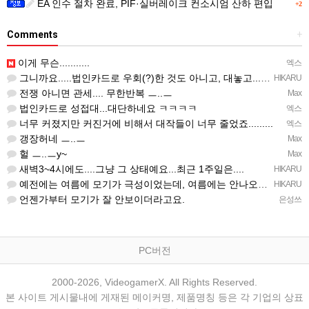
EA 인수 절차 완료, PIF·실버레이크 컨소시엄 산하 편입
+2
Comments
+
이게 무슨...........
엑스
그니까요.....법인카드로 우회(?)한 것도 아니고, 대놓고...ㅋ ㅋ)
HIKARU
전쟁 아니면 관세.... 무한반복 ㅡ..ㅡ
Max
법인카드로 성접대...대단하네요 ㅋㅋㅋㅋ
엑스
너무 커졌지만 커진거에 비해서 대작들이 너무 줄었죠.........
엑스
갱장허네 ㅡ..ㅡ
Max
헐 ㅡ..ㅡy~
Max
새벽3~4시에도....그냥 그 상태예요...최근 1주일은....
HIKARU
예전에는 여름에 모기가 극성이었는데, 여름에는 안나오는 것 같은.....ㅎ ㅎ)
HIKARU
언젠가부터 모기가 잘 안보이더라고요.
은성쓰
PC버전
2000-2026, VideogamerX. All Rights Reserved.
본 사이트 게시물내에 게재된 메이커명, 제품명칭 등은 각 기업의 상표