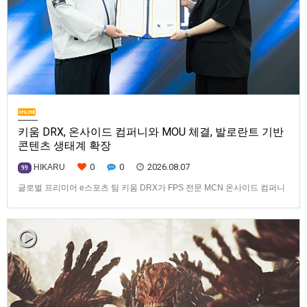
키움 DRX, 온사이드 컴퍼니와 MOU 체결, 발로란트 기반
콘텐츠 생태계 확장
0
0
2026.08.07
HIKARU
99
글로벌 프리미어 e스포츠 팀 키움 DRX가 FPS 전문 MCN 온사이드 컴퍼니
와 손잡고 ‘발로란트’ 중심의 글로벌 콘텐츠 경쟁력 강화에 나선다.키움
DRX는 지난 8월 5일 키움 DRX 서울타워에서 온사이드 컴퍼니와 e스포츠
문화 산업 저변 확대 및 콘텐츠 강화를 위한 업무 협약(MOU)을 체결했다고
밝혔다. 이날 협약식에는 키움 DRX 양선일 대표이사, …