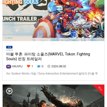
마블 투혼: 파이팅 소울즈(MARVEL Tokon: Fighting
Souls) 런칭 트레일러
1
0
2026.08.02
HIKARU
99
Arc System Works 개발 / Sony Interactive Entertainment 발매의 [마블 투
혼: 파이팅 소울즈(MARVEL Tokon: Fighting Souls)] 런칭 트레일러입니다.
발매 기종은 PS5, PC(Steam, Epic Games Store). 발매는 2026년 8월 7일
Hot
로 예정.