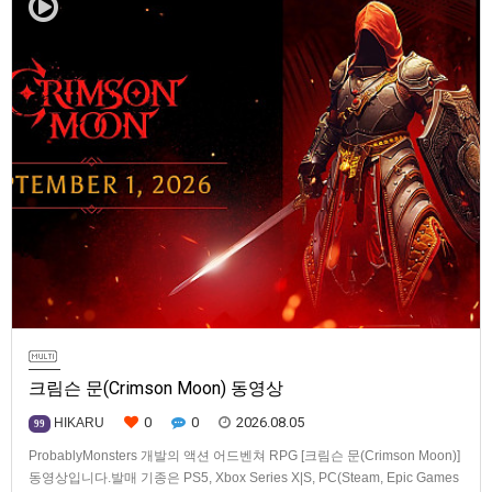
크림슨 문(Crimson Moon) 동영상
0
0
2026.08.05
HIKARU
99
ProbablyMonsters 개발의 액션 어드벤쳐 RPG [크림슨 문(Crimson Moon)]
동영상입니다.발매 기종은 PS5, Xbox Series X|S, PC(Steam, Epic Games