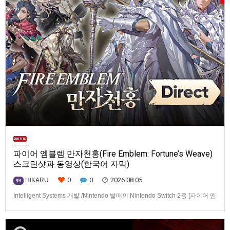
파이어 엠블렘 만자천홍(Fire Emblem: Fortune’s Weave)
스크린샷과 동영상(한국어 자막)
0
0
2026.08.05
HIKARU
99
Intelligent Systems 개발 /Nintendo 발매의 Nintendo Switch 2용 [파이어 엠
블렘 만자천홍(Fire Emblem: Fortune’s Weave)] 스크린샷과 동영상입니다.
발매는 2026년 9월 17일로 예정.