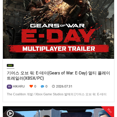
기어스 오브 워: E-데이(Gears of War: E-Day) 멀티 플레이
트레일러(XBSX/PC)
0
0
2026.07.31
HIKARU
99
The Coalition 개발 / Xbox Game Studios 발매의 [기어스 오브 워: E-데이
(Gears of War: E-Day)] 동영상입니다.발매 기종은 Xbox Series X|S, PC. 발
매는 2026년 10월 6일로 예정.
Hot