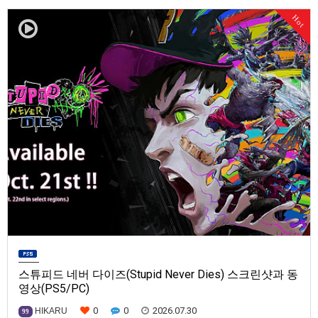
발매일은 미정.==================================차량 호출 사업
Hot
을 운영하는 드라이버가 되어라'Rideshare "Stimulat…
스튜피드 네버 다이즈(Stupid Never Dies) 스크린샷과 동
영상(PS5/PC)
0
0
2026.07.30
HIKARU
99