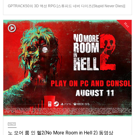
GPTRACK50의 3D 액션 RPG [스튜피드 네버 다이즈(Stupid Never Dies)]
스크린샷과 동영상입니다.발매 기종은 PS5, PC(Steam). 발매는 2026년 10
월 21일로 예정.
Hot
노 모어 룸 인 헬2(No More Room in Hell 2) 동영상