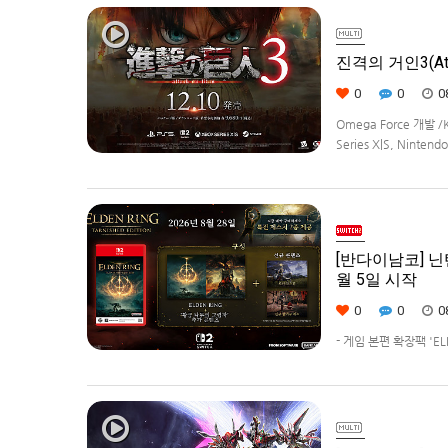
진격의 거인3(Atta
0
0
0
Omega Force 개발 /
Series X|S, Ninte
[반다이남코] 닌텐
월 5일 시작
0
0
0
- 게임 본편 확장팩 '
먼트 코리아(지사장 장태근
(수)부터 시작한다고 발표