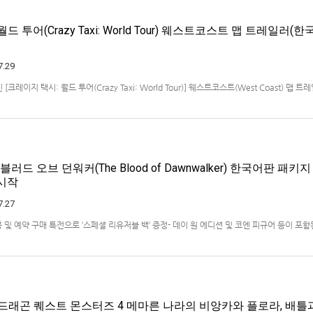
드 투어(Crazy Taxi: World Tour) 웨스트코스트 맵 트레일러(한
7.29
크레이지 택시: 월드 투어(Crazy Taxi: World Tour)] 웨스트코스트(West Coast) 맵 
x Series X|S, Nintendo Switch 2, PC(Steam, Microsoft Store). 발매는 2027년으
블러드 오브 던워커(The Blood of Dawnwalker) 한국어판 패키
 시작
7.27
봉 및 예약 구매 특전으로 ‘스페셜 리유저블 백‘ 증정- 데이 원 에디션 및 코엔 피규어 등이 포
 엔터테인먼트 코리아(지사장 장태근)는 PlayStation®5용 ‘더 블러드 오브 던워커’(한국
6년 7월 29일(수) 시작한다고 발표했다.■ 패키지 버전 초회 동봉 및 …
 드래곤 퀘스트 몬스터즈 4 메마른 나라의 비앙카와 플로라, 배틀