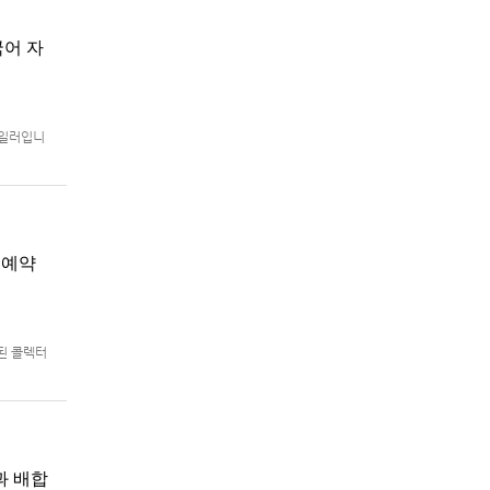
국어 자
트레일러입니
로 예정.
지 예약
함된 콜렉터
어판)의 패
과 배합