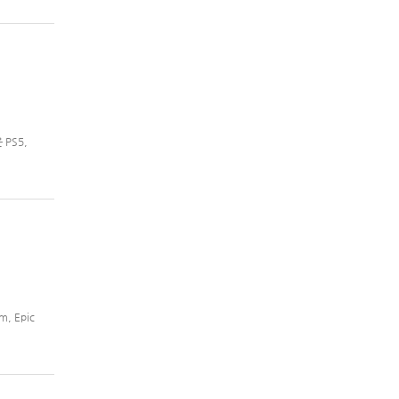
 PS5,
, Epic