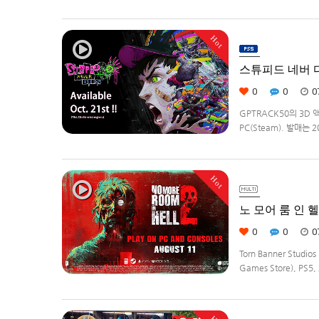
영하는 드라이버가 되어라'R
Hot
스튜피드 네버 다이
0
0
0
GPTRACK50의 3D 
PC(Steam). 발매는 
Hot
노 모어 룸 인 헬2(
0
0
0
Torn Banner Stud
Games Store), PS5, 