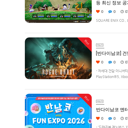
등 최신 정보 공
0
0
0
SQUARE ENIX CO.
예정인「드래곤 퀘스트 
Nintendo Switch™ 
Hot
[반다이남코] 건담
0
0
0
- 차세대 건담 이니셔
PlayStation®5, 
애니메이션 '기동전사 건
Hot
반다이남코 엔터테
0
0
0
- ‘드래곤볼 제노버스 3’