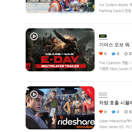
Arc System Works 
Fighting Souls)]
정.
기어스 오브 워: E
0
0
0
The Coalition 개발
기종은 Xbox Series 
Hot
차량 호출 시뮬레이션
0
3
0
Saber Interacti
Xbox Series X|S