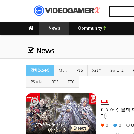
News
Community
News
전체(6,544)
Multi
PS5
XBSX
Switch2
PS Vita
3DS
ETC
파이어 엠블렘 만자
막)
0
0
0