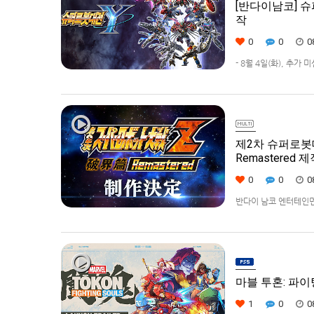
[반다이남코] 슈
작
0
0
0
- 8월 4일(화), 추가
42% 할인 진행반다이남코
퍼로봇대전 Y’(한국어판
제2차 슈퍼로봇대전Z 
Remastered 
0
0
0
반다이 남코 엔터테인먼트에서
Remastered] 제
로봇대전Z 파계편]은 2
마블 투혼: 파이팅 
1
0
0