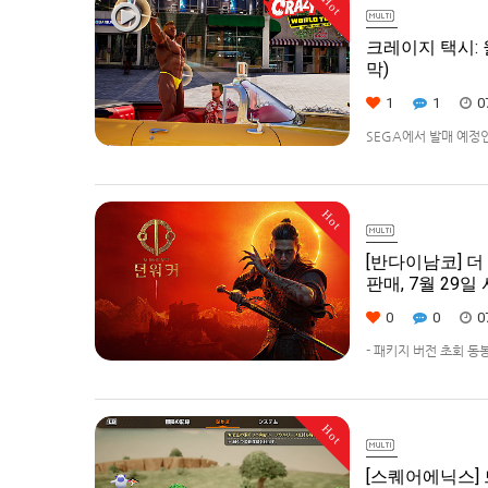
Hot
크레이지 택시: 월
막)
1
1
0
SEGA에서 발매 예정인 [
다.발매 기종은 PS5, Xbo
Hot
[반다이남코] 더 
판매, 7월 29일
0
0
0
- 패키지 버전 초회 동
즈 에디션 판매반다이남코
키지 예약 판매를 202
Hot
[스퀘어에닉스]