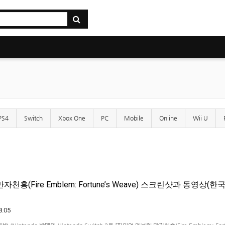
PS4
Switch
Xbox One
PC
Mobile
Online
Wii U
천홍(Fire Emblem: Fortune’s Weave) 스크린샷과 동영상(한
8.05