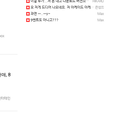
이걸 누가...저 돈 내고 다운로드 버전으로 하냐... 성쓰님이 계셨다!!!...
HIKARU
오 저게 드디어 나오네요. 저 아케이드 아케이브즈 게임 많이 샀는데요 ㅎㅎㅎ
은성쓰
과연 ㅡ..ㅡy~
Max
9쎈트도 아니고???
Max
box
매, 8
 엔터테인
8월 5일