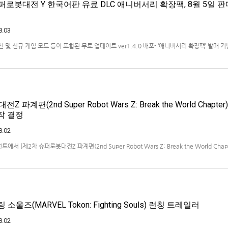
퍼로봇대전 Y 한국어판 유료 DLC 애니버서리 확장팩, 8월 5일 판
8.03
 미션 및 신규 게임 모드 등이 포함된 무료 업데이트 ver1.4.0 배포- ‘애니버서리 확장팩’ 발매 기
 엔터테인먼트 코리아(지사장 장태근)는 PlayStation®5, Nintendo Switch™, Stea
)의 유료 DLC ‘애니버서리 확장팩’을 2026년 …
파계편(2nd Super Robot Wars Z: Break the World Chapter)
제작 결정
8.02
 [제2차 슈퍼로봇대전Z 파계편(2nd Super Robot Wars Z: Break the World Chapt
작을 발표했습니다.발매 기종, 발매 시기 등은 이번에 공개되지 않았습니다.참고로, 오리지날판[
011년 PSP로 발매되었으며, 2012년에 발매되었던 [제2…
소울즈(MARVEL Tokon: Fighting Souls) 런칭 트레일러
8.02