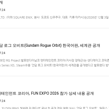
개
7.24
, LTD. (이하 SQUARE ENIX, 본사: 도쿄도 신주쿠구, 대표: 키류 타카시)는2026년 12월 3일
몬스터즈」 시리즈 최신작, 『드래곤 퀘스트 몬스터즈 4 메마른 나라의 비앙카와 플로라』(대응 
2/Nintendo Switch™/PlayStation®…
 로그 오비트(Gundam Rogue Orbit) 한국어판, 세계관 공개
7.24
티브인 RG Project 발표반다이남코 엔터테인먼트 코리아(지사장 장태근)는 샌디에이고 코믹
Xbox Series X|S, Steam®용 ‘건담 로그 오비트’(한국어판)의 세계관을 공개했다고 발표했다.
담 RG XARX-ZERO'와의 연관성, '건담 로그 오비트'의 새…
인먼트 코리아, FUN EXPO 2026 참가 상세 내용 공개
7.24
, ‘ELDEN RING 빛바랜 자 에디션’ 국내 첫 공개 게임 체험 실시- ‘건담 로그 오비트’, ‘원피스