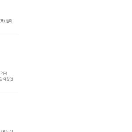
(목) 발매
기종:
콘에서
방영 예정인
 그랜드 레