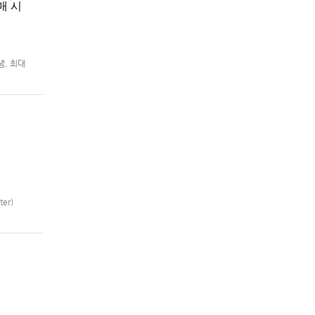
매 시
념, 최대
m®용 ‘슈
er)
제2차 슈퍼