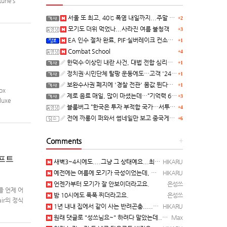
une’s
서울 또 최고, 40℃ 폭염 내일까지...주말 동쪽 비바람
+2
모기도 더위 먹었나...사라진 여름 불청객
+3
EA 인수 절차 완료, PIF·실버레이크 컨소시엄 산하 편입
+1
Combat School
+4
한덕수·이상민 내란 사건, 대법 전합 심리…"역사적 사법평가"(종합)
+1
정치권·시민단체 탈팡 운동에도…고객 '2470만명' 원상 회복, "고물가에 돌팡"
+1
보완수사권 폐지에 '경찰 전관' 몸값 뛴다…대형 로펌 영입전쟁
+1
ox
제로 음료 매일, 많이 마셨는데…“기억력 62% 더 빨리 떨어진다
+3
luxe
블룸버그 “한국은 투자 부적합 국가…서투른 정책이 투자자에게 트라우마”
+4
전에 까롱이 퍼와서 썸네일만 보고 중국게임?으로 오해했던
+6
Comments
+
래프트
새벽3~4시에도....그냥 그 상태예요...최근 1주일은....
HIKARU
예전에는 여름에 모기가 극성이었는데, 여름에는 안나오는 것 같은.....ㅎ ㅎ)
HIKARU
언젠가부터 모기가 잘 안보이더라고요.
은성쓰
를 언제 어
밤 10시에도 푹푹 찌더라고요.
은성쓰
air의 정식
1년 내내 집에서 같이 사는 반려곤충.....이죠...
HIKARU
원래 댓글로 "성쓰님요~" 하려다 말았는데... 본인 등판 ㅡ..ㅡy~
Max