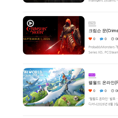
Intelligent Syste
Weave)] 스크린샷과
크림슨 문(Crims
0
0
0
ProbablyMonster
Series X|S, PC(Ste
Edition은 $29.99
팰월드 온라인(Pa
0
0
0
'팰월드 온라인' 발표
디서나2026년 8월 3일, 
라이선스를 받아, 글로벌