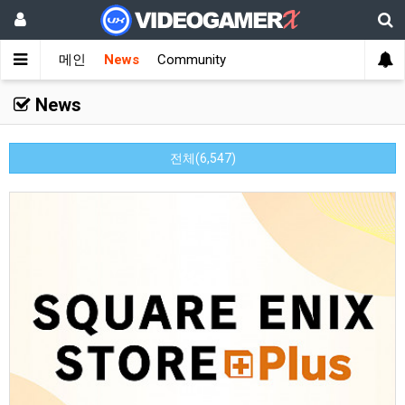
메인
News
Community
News
전체(6,547)