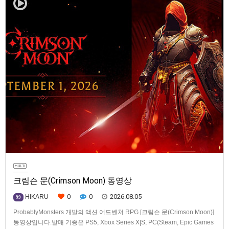
크림슨 문(Crimson Moon) 동영상
0
0
2026.08.05
HIKARU
99
ProbablyMonsters 개발의 액션 어드벤쳐 RPG [크림슨 문(Crimson Moon)]
동영상입니다.발매 기종은 PS5, Xbox Series X|S, PC(Steam, Epic Games