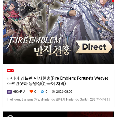
파이어 엠블렘 만자천홍(Fire Emblem: Fortune’s Weave)
스크린샷과 동영상(한국어 자막)
0
0
2026.08.05
HIKARU
99
Intelligent Systems 개발 /Nintendo 발매의 Nintendo Switch 2용 [파이어 엠
블렘 만자천홍(Fire Emblem: Fortune’s Weave)] 스크린샷과 동영상입니다.
발매는 2026년 9월 17일로 예정.