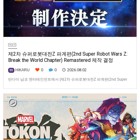
제2차 슈퍼로봇대전Z 파계편(2nd Super Robot Wars Z:
Break the World Chapter) Remastered 제작 결정
0
0
2026.08.02
HIKARU
99
반다이 남코 엔터테인먼트에서 [제2차 슈퍼로봇대전Z 파계편(2nd Super
Robot Wars Z: Break the World Chapter) Remastered] 제작을 발표했습니
다.발매 기종, 발매 시기 등은 이번에 공개되지 않았습니다.참고로, 오리지날
판[제2차 슈퍼로봇대전Z 파계편]은 2011년 PSP로 발매되었으며, 2012년
에 발매되었던 [제2…