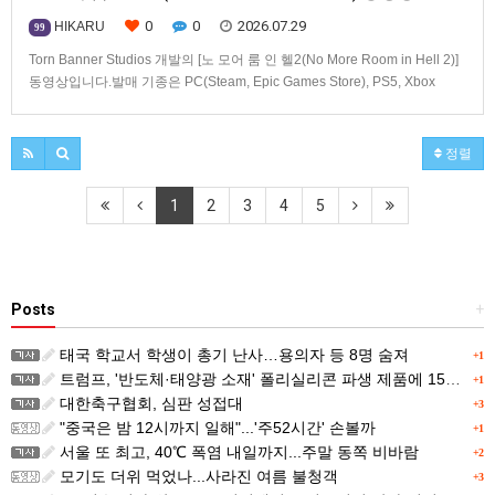
0
0
2026.07.29
HIKARU
99
Torn Banner Studios 개발의 [노 모어 룸 인 헬2(No More Room in Hell 2)]
동영상입니다.발매 기종은 PC(Steam, Epic Games Store), PS5, Xbox
Series X|S.
정렬
1
2
3
4
5
Posts
+
태국 학교서 학생이 총기 난사…용의자 등 8명 숨져
+1
트럼프, '반도체·태양광 소재' 폴리실리콘 파생 제품에 15% 관세...한국 기업도 영향
+1
대한축구협회, 심판 성접대
+3
"중국은 밤 12시까지 일해"...'주52시간' 손볼까
+1
서울 또 최고, 40℃ 폭염 내일까지...주말 동쪽 비바람
+2
모기도 더위 먹었나...사라진 여름 불청객
+3