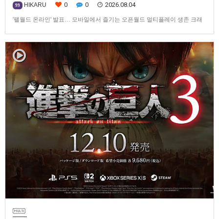
0
0
2026.08.04
HIKARU
99
'팰월드 온라인' 발표… 모바일에서 즐기는 오픈월드 멀티플레이 생존 크래
프트탐험·팰 포획·거점 건설·협동 플레이를 언제 어디서나2026년 8월 3일,
Garena Online Private Limited(이하 Garena)는 팰월드(Palworld) 개발사
인Pocketpair의 정식 라이선스를 받아, 글로벌 히트작 '팰월드(Palworld)'를
기반으로 한…