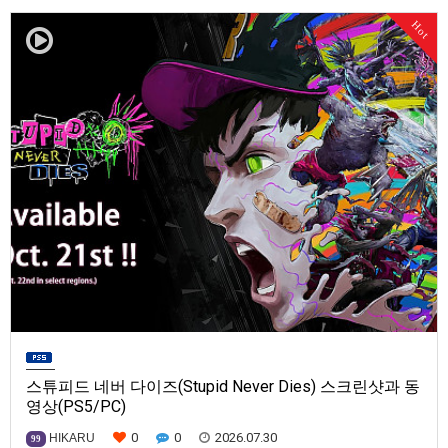
발매일은 미정.==================================차량 호출 사업
Hot
을 운영하는 드라이버가 되어라'Rideshare "Stimulat…
스튜피드 네버 다이즈(Stupid Never Dies) 스크린샷과 동
영상(PS5/PC)
0
0
2026.07.30
HIKARU
99