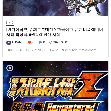
[반다이남코] 슈퍼로봇대전 Y 한국어판 유료 DLC 애니버
서리 확장팩, 8월 5일 판매 시작
0
0
2026.08.03
HIKARU
99
- 8월 4일(화), 추가 미션 및 신규 게임 모드 등이 포함된 무료 업데이트
ver1.4.0 배포- ‘애니버서리 확장팩’ 발매 기념, 최대 42% 할인 진행반다이
남코 엔터테인먼트 코리아(지사장 장태근)는 PlayStation®5, Nintendo
Switch™, Steam®용 ‘슈퍼로봇대전 Y’(한국어판)의 유료 DLC ‘애니버서리
확장팩’을 2026년 …