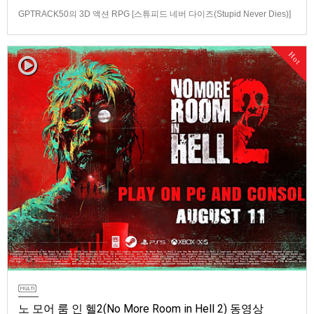
GPTRACK50의 3D 액션 RPG [스튜피드 네버 다이즈(Stupid Never Dies)]
스크린샷과 동영상입니다.발매 기종은 PS5, PC(Steam). 발매는 2026년 10
월 21일로 예정.
Hot
노 모어 룸 인 헬2(No More Room in Hell 2) 동영상