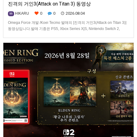
진격의 거인3(Attack on Titan 3) 동영상
0
0
2026.08.04
HIKARU
99
Omega Force 개발 /Koei Tecmo 발매의 [진격의 거인3(Attack on Titan 3)]
동영상입니다.발매 기종은 PS5, Xbox Series X|S, Nintendo Switch 2,
PC(Steam). 발매는 2026년 12월 10일로 예정.