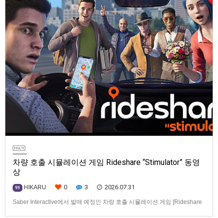
차량 호출 시뮬레이션 게임 Rideshare “Stimulator” 동영
상
0
3
2026.07.31
HIKARU
99
Saber Interactive에서 발매 예정인 차량 호출 시뮬레이션 게임 [Rideshare
“Stimulator”] 동영상입니다.발매 기종은 PS5, Xbox Series X|S, PC(Steam).