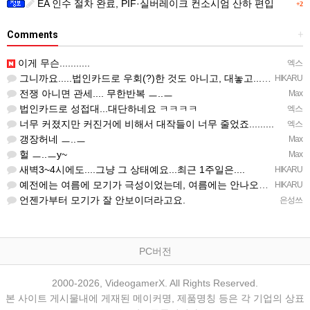
EA 인수 절차 완료, PIF·실버레이크 컨소시엄 산하 편입
+2
Comments
+
이게 무슨...........
엑스
그니까요.....법인카드로 우회(?)한 것도 아니고, 대놓고...ㅋ ㅋ)
HIKARU
전쟁 아니면 관세.... 무한반복 ㅡ..ㅡ
Max
법인카드로 성접대...대단하네요 ㅋㅋㅋㅋ
엑스
너무 커졌지만 커진거에 비해서 대작들이 너무 줄었죠.........
엑스
갱장허네 ㅡ..ㅡ
Max
헐 ㅡ..ㅡy~
Max
새벽3~4시에도....그냥 그 상태예요...최근 1주일은....
HIKARU
예전에는 여름에 모기가 극성이었는데, 여름에는 안나오는 것 같은.....ㅎ ㅎ)
HIKARU
언젠가부터 모기가 잘 안보이더라고요.
은성쓰
PC버전
2000-2026, VideogamerX. All Rights Reserved.
본 사이트 게시물내에 게재된 메이커명, 제품명칭 등은 각 기업의 상표