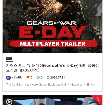
기어스 오브 워: E-데이(Gears of War: E-Day) 멀티 플레이
트레일러(XBSX/PC)
0
0
2026.07.31
HIKARU
99
The Coalition 개발 / Xbox Game Studios 발매의 [기어스 오브 워: E-데이
(Gears of War: E-Day)] 동영상입니다.발매 기종은 Xbox Series X|S, PC. 발
매는 2026년 10월 6일로 예정.
Hot