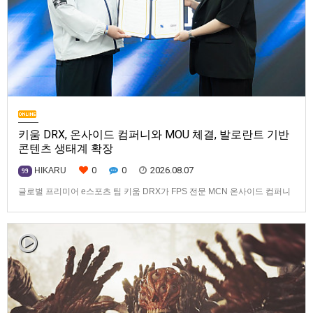
키움 DRX, 온사이드 컴퍼니와 MOU 체결, 발로란트 기반
콘텐츠 생태계 확장
0
0
2026.08.07
HIKARU
99
글로벌 프리미어 e스포츠 팀 키움 DRX가 FPS 전문 MCN 온사이드 컴퍼니
와 손잡고 ‘발로란트’ 중심의 글로벌 콘텐츠 경쟁력 강화에 나선다.키움
DRX는 지난 8월 5일 키움 DRX 서울타워에서 온사이드 컴퍼니와 e스포츠
문화 산업 저변 확대 및 콘텐츠 강화를 위한 업무 협약(MOU)을 체결했다고
밝혔다. 이날 협약식에는 키움 DRX 양선일 대표이사, …