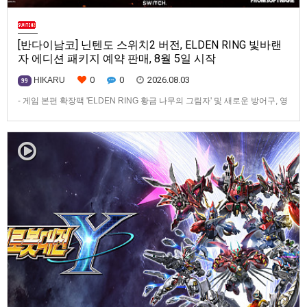
[반다이남코] 닌텐도 스위치2 버전, ELDEN RING 빛바랜
자 에디션 패키지 예약 판매, 8월 5일 시작
0
0
2026.08.03
HIKARU
99
- 게임 본편 확장팩 'ELDEN RING 황금 나무의 그림자' 및 새로운 방어구, 영
마 토렌트용 장비 등 포함반다이남코 엔터테인먼트 코리아(지사장 장태근)
는 ‘ELDEN RING 빛바랜 자 에디션’의 Nintendo Switch™ 2용 패키지 선주
문 판매를 8월 5일(수)부터 시작한다고 발표했다.‘ELDEN RING 빛바랜 자
에디션’에는 ‘ELDEN R…