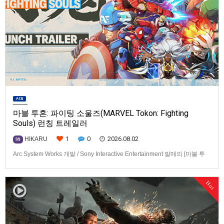
마블 투혼: 파이팅 소울즈(MARVEL Tokon: Fighting
Souls) 런칭 트레일러
1
0
2026.08.02
HIKARU
99
Arc System Works 개발 / Sony Interactive Entertainment 발매의 [마블 투
혼: 파이팅 소울즈(MARVEL Tokon: Fighting Souls)] 런칭 트레일러입니다.
발매 기종은 PS5, PC(Steam, Epic Games Store). 발매는 2026년 8월 7일
Hot
로 예정.