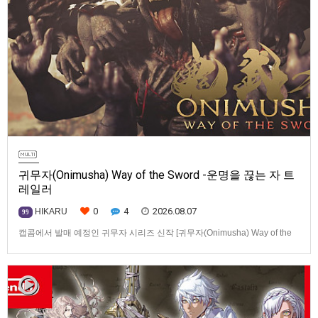
귀무자(Onimusha) Way of the Sword -운명을 끊는 자 트
레일러
0
4
2026.08.07
HIKARU
99
캡콤에서 발매 예정인 귀무자 시리즈 신작 [귀무자(Onimusha) Way of the
Sword] -운명을 끊는 자 트레일러입니다.발매 기종은 PS5, Xbox Series
X|S, PC(Steam). 발매는 2026년 9월 4일로 예정.