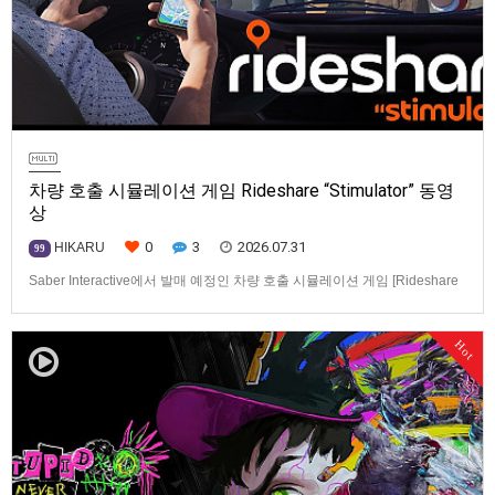
차량 호출 시뮬레이션 게임 Rideshare “Stimulator” 동영
상
0
3
2026.07.31
HIKARU
99
Saber Interactive에서 발매 예정인 차량 호출 시뮬레이션 게임 [Rideshare
“Stimulator”] 동영상입니다.발매 기종은 PS5, Xbox Series X|S, PC(Steam).
발매일은 미정.==================================차량 호출 사업
Hot
을 운영하는 드라이버가 되어라'Rideshare "Stimulat…