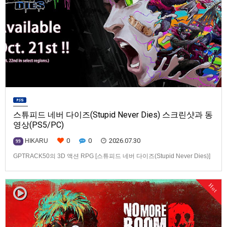
스튜피드 네버 다이즈(Stupid Never Dies) 스크린샷과 동
영상(PS5/PC)
0
0
2026.07.30
HIKARU
99
GPTRACK50의 3D 액션 RPG [스튜피드 네버 다이즈(Stupid Never Dies)]
스크린샷과 동영상입니다.발매 기종은 PS5, PC(Steam). 발매는 2026년 10
월 21일로 예정.
Hot