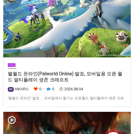
팰월드 온라인(Palworld Online) 발표, 모바일용 오픈 월
드 멀티플레이 생존 크래프트
0
0
2026.08.04
HIKARU
99
'팰월드 온라인' 발표… 모바일에서 즐기는 오픈월드 멀티플레이 생존 크래
프트탐험·팰 포획·거점 건설·협동 플레이를 언제 어디서나2026년 8월 3일,
Garena Online Private Limited(이하 Garena)는 팰월드(Palworld) 개발사
인Pocketpair의 정식 라이선스를 받아, 글로벌 히트작 '팰월드(Palworld)'를
기반으로 한…