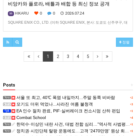
비앙카와 플로라, 배틀과 배합 등 최신 정보 공개
0
0
2026.07.24
HIKARU
99
SQUARE ENIX CO., LTD. (이하 SQUARE ENIX, 본사: 도쿄도 신주쿠구, 대
표: 키류 타카시)는2026년 12월 3일(목) 발매 예정인「드래곤 퀘스트 몬스
터즈」 시리즈 최신작, 『드래곤 퀘스트 몬스터즈 4 메마른 나라의 비앙카
와 플로라』(대응 기종: Nintendo Switch™ 2/Nintendo
정렬
Switch™/PlayStation®…
1
2
3
4
5
Posts
+
서울 또 최고, 40℃ 폭염 내일까지...주말 동쪽 비바람
+2
모기도 더위 먹었나...사라진 여름 불청객
+3
EA 인수 절차 완료, PIF·실버레이크 컨소시엄 산하 편입
+1
Combat School
+4
한덕수·이상민 내란 사건, 대법 전합 심리…"역사적 사법평가"(종합)
+1
정치권·시민단체 탈팡 운동에도…고객 '2470만명' 원상 회복, "고물가에 돌팡"
+1