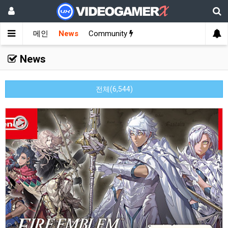
메인
News
Community
News
전체(6,544)