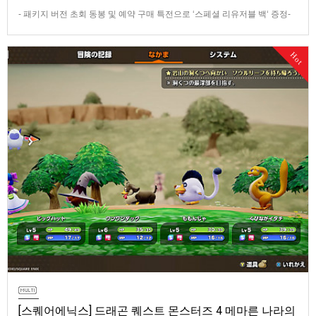
- 패키지 버전 초회 동봉 및 예약 구매 특전으로 ‘스페셜 리유저블 백‘ 증정-
데이 원 에디션 및 코엔 피규어 등이 포함된 콜렉터즈 에디션 판매반다이남
코 엔터테인먼트 코리아(지사장 장태근)는 PlayStation®5용 ‘더 블러드 오
Hot
브 던워커’(한국어판)의 패키지 예약 판매를 2026년 7월 29일(수) 시작한다
고 발표했다.■ 패키지 버전 초회 동봉 및 …
[스퀘어에닉스] 드래곤 퀘스트 몬스터즈 4 메마른 나라의