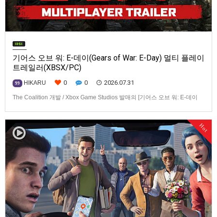
기어스 오브 워: E-데이(Gears of War: E-Day) 멀티 플레이
트레일러(XBSX/PC)
0
0
2026.07.31
HIKARU
99
The Coalition 개발 / Xbox Game Studios 발매의 [기어스 오브 워: E-데이
(Gears of War: E-Day)] 동영상입니다.발매 기종은 Xbox Series X|S, PC. 발
매는 2026년 10월 6일로 예정.
Hot