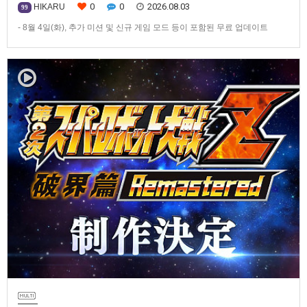
0
0
2026.08.03
HIKARU
99
- 8월 4일(화), 추가 미션 및 신규 게임 모드 등이 포함된 무료 업데이트
ver1.4.0 배포- ‘애니버서리 확장팩’ 발매 기념, 최대 42% 할인 진행반다이
남코 엔터테인먼트 코리아(지사장 장태근)는 PlayStation®5, Nintendo
Switch™, Steam®용 ‘슈퍼로봇대전 Y’(한국어판)의 유료 DLC ‘애니버서리
확장팩’을 2026년 …