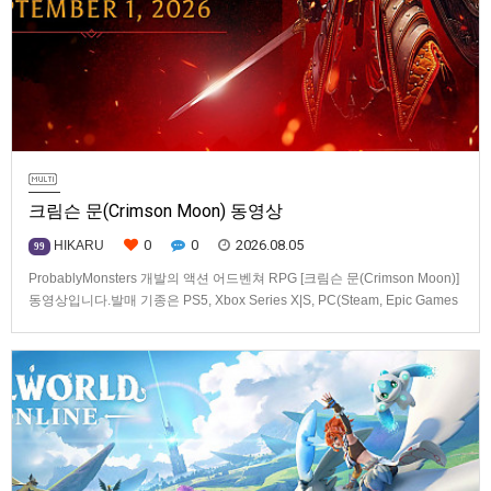
크림슨 문(Crimson Moon) 동영상
0
0
2026.08.05
HIKARU
99
ProbablyMonsters 개발의 액션 어드벤쳐 RPG [크림슨 문(Crimson Moon)]
동영상입니다.발매 기종은 PS5, Xbox Series X|S, PC(Steam, Epic Games
Store). 발매는 2026년 9월 1일, 가격은 Standard Edition은 $19.99, Deluxe
Edition은 $29.99