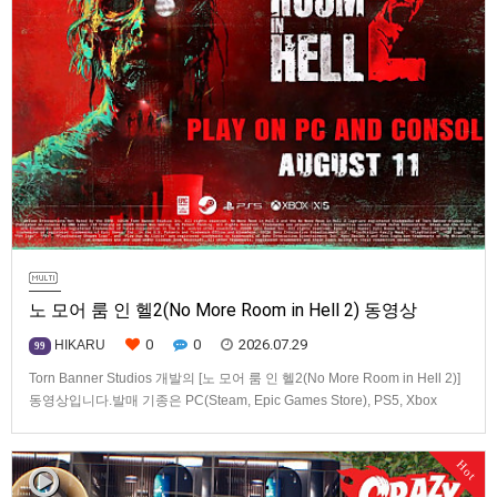
노 모어 룸 인 헬2(No More Room in Hell 2) 동영상
0
0
2026.07.29
HIKARU
99
Torn Banner Studios 개발의 [노 모어 룸 인 헬2(No More Room in Hell 2)]
동영상입니다.발매 기종은 PC(Steam, Epic Games Store), PS5, Xbox
Series X|S.
Hot