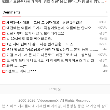
보완수사권 폐지에 '경찰 전관' 몸값 뛴다…대형 로펌 영입전쟁
+1
Comments
+
새벽3~4시에도....그냥 그 상태예요...최근 1주일은....
HIKARU
예전에는 여름에 모기가 극성이었는데, 여름에는 안나오는 것 같은.....ㅎ ㅎ)
HIKARU
언젠가부터 모기가 잘 안보이더라고요.
은성쓰
밤 10시에도 푹푹 찌더라고요.
은성쓰
1년 내내 집에서 같이 사는 반려곤충.....이죠...
HIKARU
원래 댓글로 "성쓰님요~" 하려다 말았는데... 본인 등판 ㅡ..ㅡy~
Max
이걸 누가...저 돈 내고 다운로드 버전으로 하냐... 성쓰님이 계셨다!!!...
HIKARU
오 저게 드디어 나오네요. 저 아케이드 아케이브즈 게임 많이 샀는데요 ㅎㅎㅎ
은성쓰
과연 ㅡ..ㅡy~
Max
9쎈트도 아니고???
Max
PC버전
2000-2026, VideogamerX. All Rights Reserved.
본 사이트 게시물내에 게재된 메이커명, 제품명칭 등은 각 기업의 상표