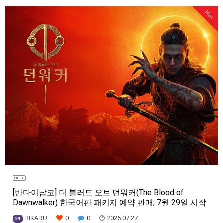
Series X|S, Nintendo Switch 2, PC(Steam, Microsoft Store). 발매는 2027
Hot
년으로 예정.
[반다이남코] 더 블러드 오브 던워커(The Blood of
Dawnwalker) 한국어판 패키지 예약 판매, 7월 29일 시작
0
0
2026.07.27
HIKARU
99