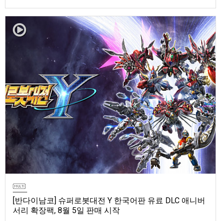
마 토렌트용 장비 등 포함반다이남코 엔터테인먼트 코리아(지사장 장태근)
는 ‘ELDEN RING 빛바랜 자 에디션’의 Nintendo Switch™ 2용 패키지 선주
문 판매를 8월 5일(수)부터 시작한다고 발표했다.‘ELDEN RING 빛바랜 자
에디션’에는 ‘ELDEN R…
[반다이남코] 슈퍼로봇대전 Y 한국어판 유료 DLC 애니버
서리 확장팩, 8월 5일 판매 시작