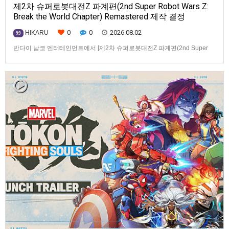
제2차 슈퍼로봇대전Z 파계편(2nd Super Robot Wars Z:
Break the World Chapter) Remastered 제작 결정
0
0
2026.08.02
HIKARU
99
반다이 남코 엔터테인먼트에서 [제2차 슈퍼로봇대전Z 파계편(2nd Super
Robot Wars Z: Break the World Chapter) Remastered] 제작을 발표했습니
다.발매 기종, 발매 시기 등은 이번에 공개되지 않았습니다.참고로, 오리지날
판[제2차 슈퍼로봇대전Z 파계편]은 2011년 PSP로 발매되었으며, 2012년
에 발매되었던 [제2…