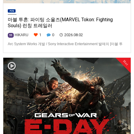
마블 투혼: 파이팅 소울즈(MARVEL Tokon: Fighting
Souls) 런칭 트레일러
1
0
2026.08.02
HIKARU
99
Arc System Works 개발 / Sony Interactive Entertainment 발매의 [마블 투
혼: 파이팅 소울즈(MARVEL Tokon: Fighting Souls)] 런칭 트레일러입니다.
발매 기종은 PS5, PC(Steam, Epic Games Store). 발매는 2026년 8월 7일
Hot
로 예정.