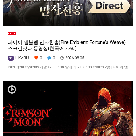
파이어 엠블렘 만자천홍(Fire Emblem: Fortune’s Weave)
스크린샷과 동영상(한국어 자막)
0
0
2026.08.05
HIKARU
99
Intelligent Systems 개발 /Nintendo 발매의 Nintendo Switch 2용 [파이어 엠
블렘 만자천홍(Fire Emblem: Fortune’s Weave)] 스크린샷과 동영상입니다.
발매는 2026년 9월 17일로 예정.