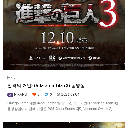
진격의 거인3(Attack on Titan 3) 동영상
0
0
2026.08.04
HIKARU
99
Omega Force 개발 /Koei Tecmo 발매의 [진격의 거인3(Attack on Titan 3)]
동영상입니다.발매 기종은 PS5, Xbox Series X|S, Nintendo Switch 2,
PC(Steam). 발매는 2026년 12월 10일로 예정.