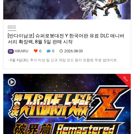
[반다이남코] 슈퍼로봇대전 Y 한국어판 유료 DLC 애니버
서리 확장팩, 8월 5일 판매 시작
0
0
2026.08.03
HIKARU
99
- 8월 4일(화), 추가 미션 및 신규 게임 모드 등이 포함된 무료 업데이트
ver1.4.0 배포- ‘애니버서리 확장팩’ 발매 기념, 최대 42% 할인 진행반다이
남코 엔터테인먼트 코리아(지사장 장태근)는 PlayStation®5, Nintendo
Hot
Switch™, Steam®용 ‘슈퍼로봇대전 Y’(한국어판)의 유료 DLC ‘애니버서리
확장팩’을 2026년 …