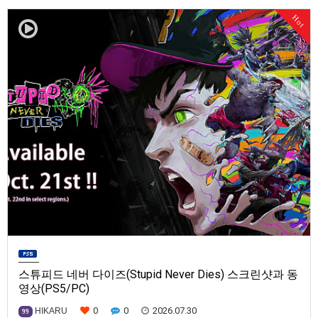
발매일은 미정.==================================차량 호출 사업
Hot
을 운영하는 드라이버가 되어라'Rideshare "Stimulat…
스튜피드 네버 다이즈(Stupid Never Dies) 스크린샷과 동
영상(PS5/PC)
0
0
2026.07.30
HIKARU
99