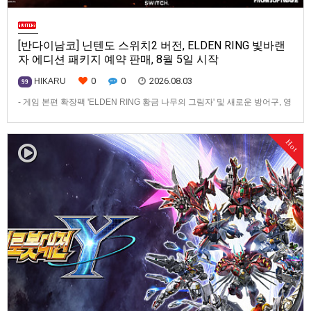
[반다이남코] 닌텐도 스위치2 버전, ELDEN RING 빛바랜
자 에디션 패키지 예약 판매, 8월 5일 시작
0
0
2026.08.03
HIKARU
99
- 게임 본편 확장팩 'ELDEN RING 황금 나무의 그림자' 및 새로운 방어구, 영
마 토렌트용 장비 등 포함반다이남코 엔터테인먼트 코리아(지사장 장태근)
는 ‘ELDEN RING 빛바랜 자 에디션’의 Nintendo Switch™ 2용 패키지 선주
Hot
문 판매를 8월 5일(수)부터 시작한다고 발표했다.‘ELDEN RING 빛바랜 자
에디션’에는 ‘ELDEN R…