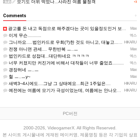
모기도 더위 먹었나...사라진 여름 불청객
+3
Comments
+
광고를 돈 내고 독점으로 해주겠다는 곳이 있을정도인거 보면 어마어마한 게임은 맞는듯 ㅡ..ㅡ... 여태까지 …
Max
이게 무슨...........
엑스
그니까요.....법인카드로 우회(?)한 것도 아니고, 대놓고...ㅋ ㅋ)
HIKARU
전쟁 아니면 관세.... 무한반복 ㅡ..ㅡ
Max
법인카드로 성접대...대단하네요 ㅋㅋㅋㅋ
엑스
너무 커졌지만 커진거에 비해서 대작들이 너무 줄었죠.........
엑스
갱장허네 ㅡ..ㅡ
Max
헐 ㅡ..ㅡy~
Max
새벽3~4시에도....그냥 그 상태예요...최근 1주일은....
HIKARU
예전에는 여름에 모기가 극성이었는데, 여름에는 안나오는 것 같은.....ㅎ ㅎ)
HIKARU
PC버전
2000-2026, VideogamerX. All Rights Reserved.
본 사이트 게시물내에 게재된 메이커명, 제품명칭 등은 각 기업의 상표