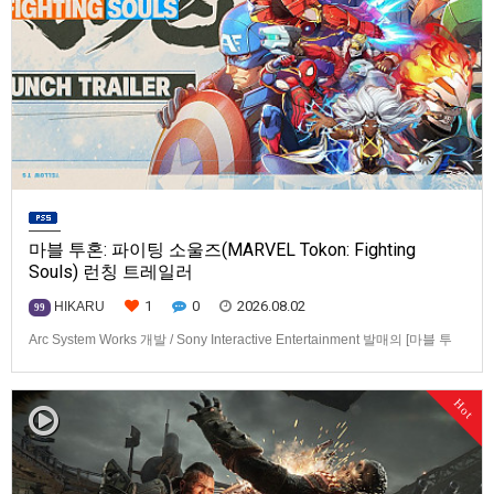
마블 투혼: 파이팅 소울즈(MARVEL Tokon: Fighting
Souls) 런칭 트레일러
1
0
2026.08.02
HIKARU
99
Arc System Works 개발 / Sony Interactive Entertainment 발매의 [마블 투
혼: 파이팅 소울즈(MARVEL Tokon: Fighting Souls)] 런칭 트레일러입니다.
발매 기종은 PS5, PC(Steam, Epic Games Store). 발매는 2026년 8월 7일
Hot
로 예정.