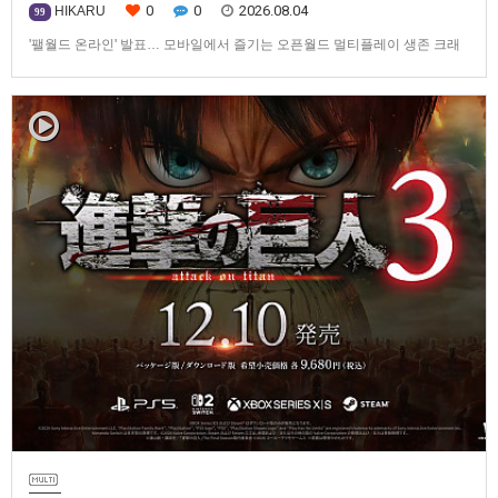
0
0
2026.08.04
HIKARU
99
'팰월드 온라인' 발표… 모바일에서 즐기는 오픈월드 멀티플레이 생존 크래
프트탐험·팰 포획·거점 건설·협동 플레이를 언제 어디서나2026년 8월 3일,
Garena Online Private Limited(이하 Garena)는 팰월드(Palworld) 개발사
인Pocketpair의 정식 라이선스를 받아, 글로벌 히트작 '팰월드(Palworld)'를
기반으로 한…