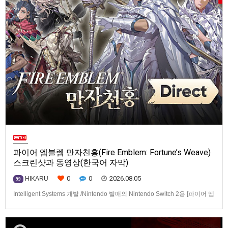
파이어 엠블렘 만자천홍(Fire Emblem: Fortune’s Weave)
스크린샷과 동영상(한국어 자막)
0
0
2026.08.05
HIKARU
99
Intelligent Systems 개발 /Nintendo 발매의 Nintendo Switch 2용 [파이어 엠
블렘 만자천홍(Fire Emblem: Fortune’s Weave)] 스크린샷과 동영상입니다.
발매는 2026년 9월 17일로 예정.