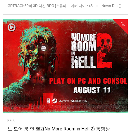
GPTRACK50의 3D 액션 RPG [스튜피드 네버 다이즈(Stupid Never Dies)]
스크린샷과 동영상입니다.발매 기종은 PS5, PC(Steam). 발매는 2026년 10
월 21일로 예정.
Hot
노 모어 룸 인 헬2(No More Room in Hell 2) 동영상