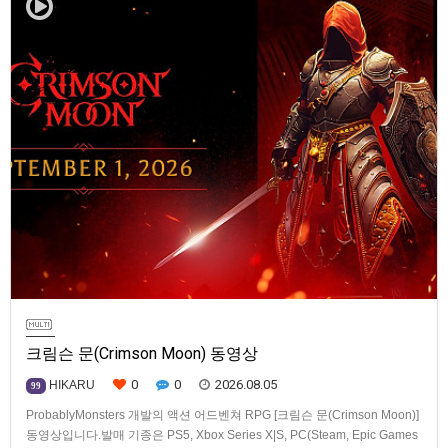
크림슨 문(Crimson Moon) 동영상
0
0
2026.08.05
HIKARU
99
ProbablyMonsters 개발의 액션 어드벤쳐 RPG [크림슨 문(Crimson Moon)]
동영상입니다.발매 기종은 PS5, Xbox Series X|S, PC(Steam, Epic Games