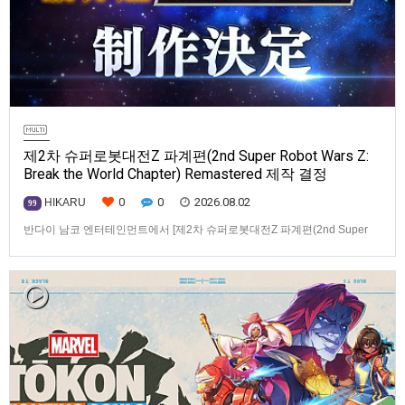
제2차 슈퍼로봇대전Z 파계편(2nd Super Robot Wars Z:
Break the World Chapter) Remastered 제작 결정
0
0
2026.08.02
HIKARU
99
반다이 남코 엔터테인먼트에서 [제2차 슈퍼로봇대전Z 파계편(2nd Super
Robot Wars Z: Break the World Chapter) Remastered] 제작을 발표했습니
다.발매 기종, 발매 시기 등은 이번에 공개되지 않았습니다.참고로, 오리지날
판[제2차 슈퍼로봇대전Z 파계편]은 2011년 PSP로 발매되었으며, 2012년
에 발매되었던 [제2…