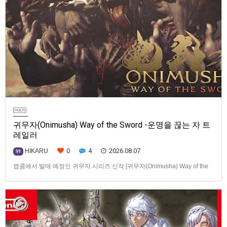
귀무자(Onimusha) Way of the Sword -운명을 끊는 자 트
레일러
0
4
2026.08.07
HIKARU
99
캡콤에서 발매 예정인 귀무자 시리즈 신작 [귀무자(Onimusha) Way of the
Sword] -운명을 끊는 자 트레일러입니다.발매 기종은 PS5, Xbox Series
X|S, PC(Steam). 발매는 2026년 9월 4일로 예정.