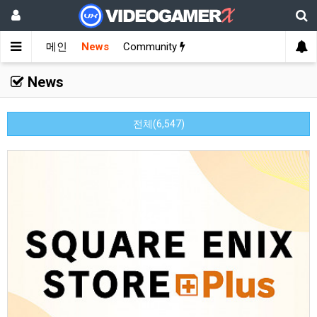
메인
News
Community
News
전체(6,547)