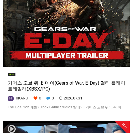
기어스 오브 워: E-데이(Gears of War: E-Day) 멀티 플레이
트레일러(XBSX/PC)
0
0
2026.07.31
HIKARU
99
The Coalition 개발 / Xbox Game Studios 발매의 [기어스 오브 워: E-데이
(Gears of War: E-Day)] 동영상입니다.발매 기종은 Xbox Series X|S, PC. 발
매는 2026년 10월 6일로 예정.
Hot