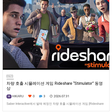
차량 호출 시뮬레이션 게임 Rideshare “Stimulator” 동영
상
0
3
2026.07.31
HIKARU
99
Saber Interactive에서 발매 예정인 차량 호출 시뮬레이션 게임 [Rideshare
“Stimulator”] 동영상입니다.발매 기종은 PS5, Xbox Series X|S, PC(Steam).