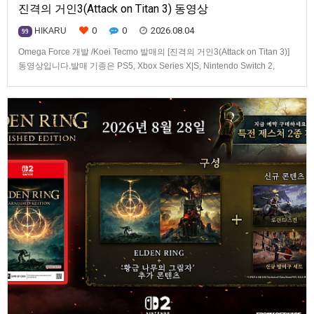
진격의 거인3(Attack on Titan 3) 동영상
0
0
2026.08.04
HIKARU
99
Omega Force 개발 /Koei Tecmo 발매의 [진격의 거인3(Attack on Titan 3)]
동영상입니다.발매 기종은 PS5, Xbox Series X|S, Nintendo Switch 2,
PC(Steam). 발매는 2026년 12월 10일로 예정.