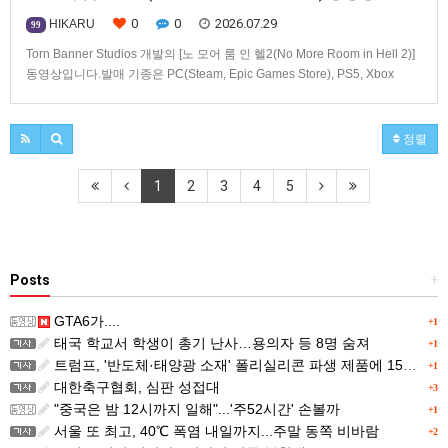
0
0
2026.07.29
HIKARU
99
Torn Banner Studios 개발의 [노 모어 룸 인 헬2(No More Room in Hell 2)]
동영상입니다.발매 기종은 PC(Steam, Epic Games Store), PS5, Xbox
Series X|S.
정렬
1
2
3
4
5
Posts
+
GTA6가....
+1
태국 학교서 학생이 총기 난사…용의자 등 8명 숨져
+1
트럼프, '반도체·태양광 소재' 폴리실리콘 파생 제품에 15% 관세...한국 기업도 영향
+1
대한축구협회, 심판 성접대
+3
"중국은 밤 12시까지 일해"...'주52시간' 손볼까
+1
서울 또 최고, 40℃ 폭염 내일까지...주말 동쪽 비바람
+2