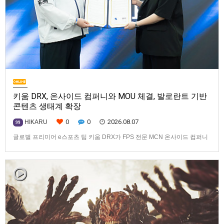
키움 DRX, 온사이드 컴퍼니와 MOU 체결, 발로란트 기반
콘텐츠 생태계 확장
0
0
2026.08.07
HIKARU
99
글로벌 프리미어 e스포츠 팀 키움 DRX가 FPS 전문 MCN 온사이드 컴퍼니
와 손잡고 ‘발로란트’ 중심의 글로벌 콘텐츠 경쟁력 강화에 나선다.키움
DRX는 지난 8월 5일 키움 DRX 서울타워에서 온사이드 컴퍼니와 e스포츠
문화 산업 저변 확대 및 콘텐츠 강화를 위한 업무 협약(MOU)을 체결했다고
밝혔다. 이날 협약식에는 키움 DRX 양선일 대표이사, …