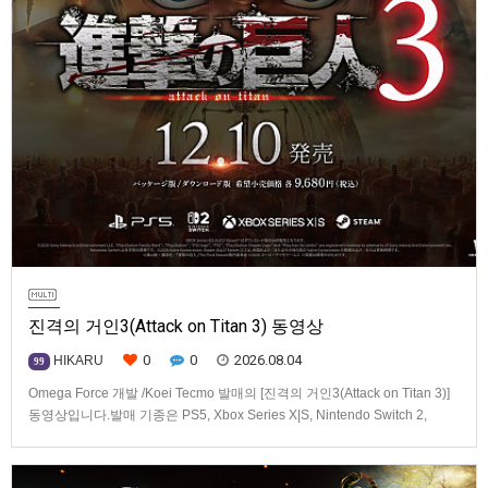
진격의 거인3(Attack on Titan 3) 동영상
0
0
2026.08.04
HIKARU
99
Omega Force 개발 /Koei Tecmo 발매의 [진격의 거인3(Attack on Titan 3)]
동영상입니다.발매 기종은 PS5, Xbox Series X|S, Nintendo Switch 2,
PC(Steam). 발매는 2026년 12월 10일로 예정.