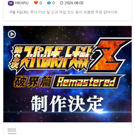
0
0
2026.08.03
HIKARU
99
- 8월 4일(화), 추가 미션 및 신규 게임 모드 등이 포함된 무료 업데이트
ver1.4.0 배포- ‘애니버서리 확장팩’ 발매 기념, 최대 42% 할인 진행반다이
남코 엔터테인먼트 코리아(지사장 장태근)는 PlayStation®5, Nintendo
Switch™, Steam®용 ‘슈퍼로봇대전 Y’(한국어판)의 유료 DLC ‘애니버서리
확장팩’을 2026년 …