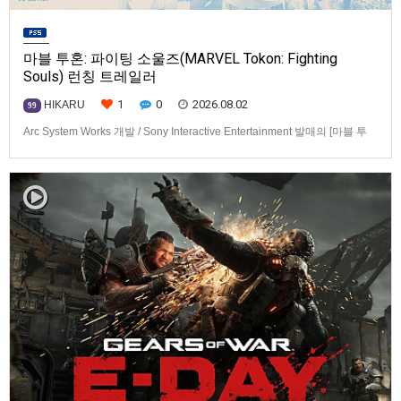
마블 투혼: 파이팅 소울즈(MARVEL Tokon: Fighting
Souls) 런칭 트레일러
1
0
2026.08.02
HIKARU
99
Arc System Works 개발 / Sony Interactive Entertainment 발매의 [마블 투
혼: 파이팅 소울즈(MARVEL Tokon: Fighting Souls)] 런칭 트레일러입니다.
발매 기종은 PS5, PC(Steam, Epic Games Store). 발매는 2026년 8월 7일
로 예정.