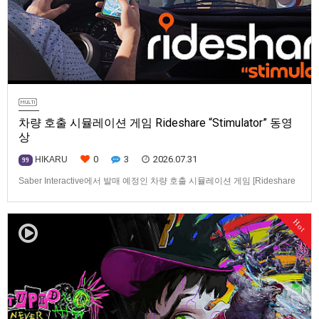
차량 호출 시뮬레이션 게임 Rideshare “Stimulator” 동영
상
0
3
2026.07.31
HIKARU
99
Saber Interactive에서 발매 예정인 차량 호출 시뮬레이션 게임 [Rideshare
“Stimulator”] 동영상입니다.발매 기종은 PS5, Xbox Series X|S, PC(Steam).
발매일은 미정.==================================차량 호출 사업
Hot
을 운영하는 드라이버가 되어라'Rideshare "Stimulat…