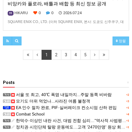
비앙카와 플로라, 배틀과 배합 등 최신 정보 공개
0
0
2026.07.24
HIKARU
99
SQUARE ENIX CO., LTD. (이하 SQUARE ENIX, 본사: 도쿄도 신주쿠구, 대
표: 키류 타카시)는2026년 12월 3일(목) 발매 예정인「드래곤 퀘스트 몬스
터즈」 시리즈 최신작, 『드래곤 퀘스트 몬스터즈 4 메마른 나라의 비앙카
와 플로라』(대응 기종: Nintendo Switch™ 2/Nintendo
정렬
Switch™/PlayStation®…
1
2
3
4
5
Posts
+
서울 또 최고, 40℃ 폭염 내일까지...주말 동쪽 비바람
+2
모기도 더위 먹었나...사라진 여름 불청객
+3
EA 인수 절차 완료, PIF·실버레이크 컨소시엄 산하 편입
+1
Combat School
+4
한덕수·이상민 내란 사건, 대법 전합 심리…"역사적 사법평가"(종합)
+1
정치권·시민단체 탈팡 운동에도…고객 '2470만명' 원상 회복, "고물가에 돌팡"
+1