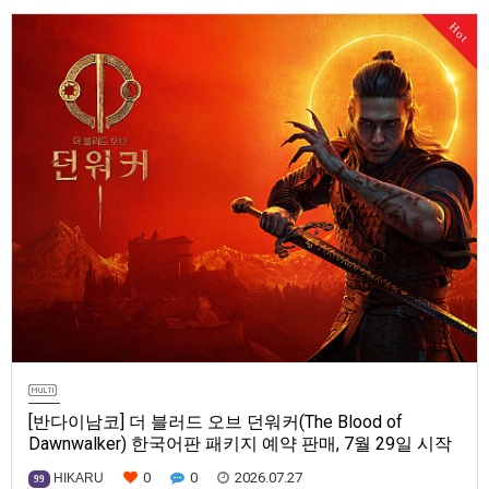
Series X|S, Nintendo Switch 2, PC(Steam, Microsoft Store). 발매는 2027
Hot
년으로 예정.
[반다이남코] 더 블러드 오브 던워커(The Blood of
Dawnwalker) 한국어판 패키지 예약 판매, 7월 29일 시작
0
0
2026.07.27
HIKARU
99