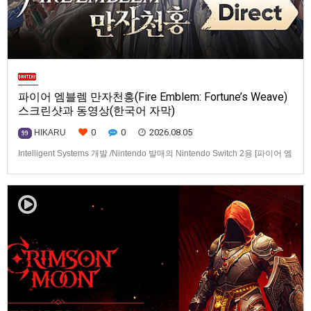
파이어 엠블렘 만자천홍(Fire Emblem: Fortune’s Weave)
스크린샷과 동영상(한국어 자막)
0
0
2026.08.05
HIKARU
99
Intelligent Systems 개발 /Nintendo 발매의 Nintendo Switch 2용 [파이어 엠
블렘 만자천홍(Fire Emblem: Fortune’s Weave)] 스크린샷과 동영상입니다.
발매는 2026년 9월 17일로 예정.