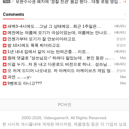
보완수사권 폐지에 '경찰 전관' 몸값 뛴다…대형 로펌 영입전쟁
+1
Comments
+
새벽3~4시에도....그냥 그 상태예요...최근 1주일은....
HIKARU
예전에는 여름에 모기가 극성이었는데, 여름에는 안나오는 것 같은.....ㅎ ㅎ)
HIKARU
언젠가부터 모기가 잘 안보이더라고요.
은성쓰
밤 10시에도 푹푹 찌더라고요.
은성쓰
1년 내내 집에서 같이 사는 반려곤충.....이죠...
HIKARU
원래 댓글로 "성쓰님요~" 하려다 말았는데... 본인 등판 ㅡ..ㅡy~
Max
이걸 누가...저 돈 내고 다운로드 버전으로 하냐... 성쓰님이 계셨다!!!...
HIKARU
오 저게 드디어 나오네요. 저 아케이드 아케이브즈 게임 많이 샀는데요 ㅎㅎㅎ
은성쓰
과연 ㅡ..ㅡy~
Max
9쎈트도 아니고???
Max
PC버전
2000-2026, VideogamerX. All Rights Reserved.
본 사이트 게시물내에 게재된 메이커명, 제품명칭 등은 각 기업의 상표