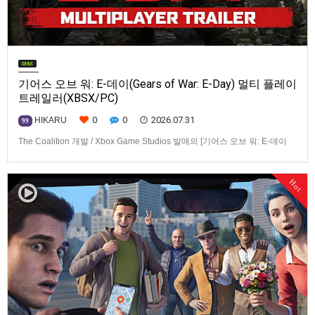
기어스 오브 워: E-데이(Gears of War: E-Day) 멀티 플레이
트레일러(XBSX/PC)
0
0
2026.07.31
HIKARU
99
The Coalition 개발 / Xbox Game Studios 발매의 [기어스 오브 워: E-데이
(Gears of War: E-Day)] 동영상입니다.발매 기종은 Xbox Series X|S, PC. 발
매는 2026년 10월 6일로 예정.
Hot