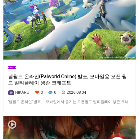
팰월드 온라인(Palworld Online) 발표, 모바일용 오픈 월
드 멀티플레이 생존 크래프트
0
0
2026.08.04
HIKARU
99
'팰월드 온라인' 발표… 모바일에서 즐기는 오픈월드 멀티플레이 생존 크래
프트탐험·팰 포획·거점 건설·협동 플레이를 언제 어디서나2026년 8월 3일,
Garena Online Private Limited(이하 Garena)는 팰월드(Palworld) 개발사
인Pocketpair의 정식 라이선스를 받아, 글로벌 히트작 '팰월드(Palworld)'를
기반으로 한…