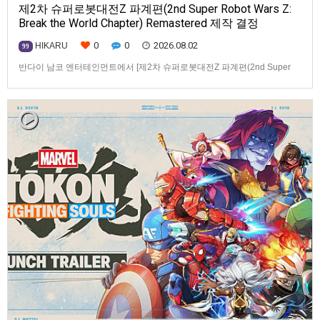
제2차 슈퍼로봇대전Z 파계편(2nd Super Robot Wars Z:
Break the World Chapter) Remastered 제작 결정
0
0
2026.08.02
HIKARU
99
반다이 남코 엔터테인먼트에서 [제2차 슈퍼로봇대전Z 파계편(2nd Super
Robot Wars Z: Break the World Chapter) Remastered] 제작을 발표했습니
다.발매 기종, 발매 시기 등은 이번에 공개되지 않았습니다.참고로, 오리지날
판[제2차 슈퍼로봇대전Z 파계편]은 2011년 PSP로 발매되었으며, 2012년
에 발매되었던 [제2…