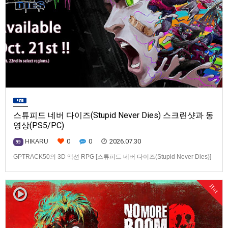
스튜피드 네버 다이즈(Stupid Never Dies) 스크린샷과 동
영상(PS5/PC)
0
0
2026.07.30
HIKARU
99
GPTRACK50의 3D 액션 RPG [스튜피드 네버 다이즈(Stupid Never Dies)]
스크린샷과 동영상입니다.발매 기종은 PS5, PC(Steam). 발매는 2026년 10
월 21일로 예정.
Hot