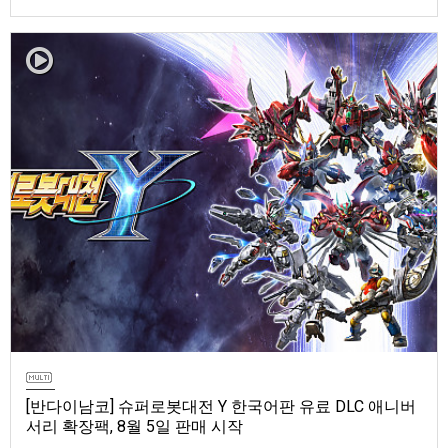
마 토렌트용 장비 등 포함반다이남코 엔터테인먼트 코리아(지사장 장태근)
는 ‘ELDEN RING 빛바랜 자 에디션’의 Nintendo Switch™ 2용 패키지 선주
문 판매를 8월 5일(수)부터 시작한다고 발표했다.‘ELDEN RING 빛바랜 자
에디션’에는 ‘ELDEN R…
[반다이남코] 슈퍼로봇대전 Y 한국어판 유료 DLC 애니버
서리 확장팩, 8월 5일 판매 시작