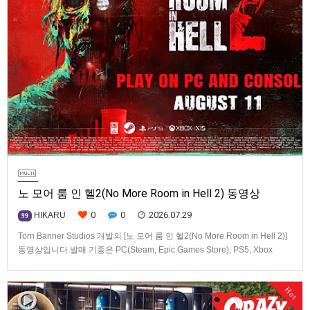
노 모어 룸 인 헬2(No More Room in Hell 2) 동영상
0
0
2026.07.29
HIKARU
99
Torn Banner Studios 개발의 [노 모어 룸 인 헬2(No More Room in Hell 2)]
동영상입니다.발매 기종은 PC(Steam, Epic Games Store), PS5, Xbox
Series X|S.
Hot