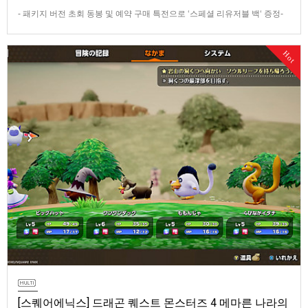
- 패키지 버전 초회 동봉 및 예약 구매 특전으로 ‘스페셜 리유저블 백‘ 증정-
데이 원 에디션 및 코엔 피규어 등이 포함된 콜렉터즈 에디션 판매반다이남
코 엔터테인먼트 코리아(지사장 장태근)는 PlayStation®5용 ‘더 블러드 오
Hot
브 던워커’(한국어판)의 패키지 예약 판매를 2026년 7월 29일(수) 시작한다
고 발표했다.■ 패키지 버전 초회 동봉 및 …
[스퀘어에닉스] 드래곤 퀘스트 몬스터즈 4 메마른 나라의