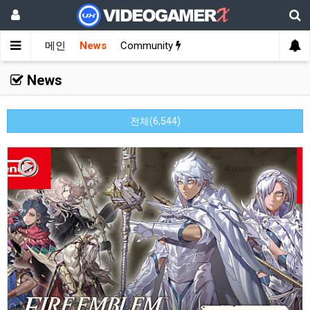
메인
News
Community
News
전체(6,544)