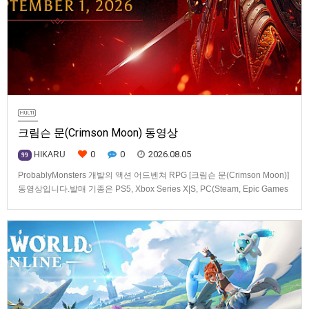
크림슨 문(Crimson Moon) 동영상
0
0
2026.08.05
HIKARU
99
ProbablyMonsters 개발의 액션 어드벤쳐 RPG [크림슨 문(Crimson Moon)]
동영상입니다.발매 기종은 PS5, Xbox Series X|S, PC(Steam, Epic Games
Store). 발매는 2026년 9월 1일, 가격은 Standard Edition은 $19.99, Deluxe
Edition은 $29.99