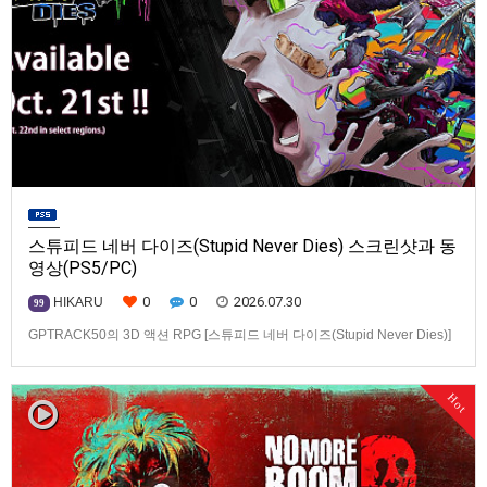
스튜피드 네버 다이즈(Stupid Never Dies) 스크린샷과 동
영상(PS5/PC)
0
0
2026.07.30
HIKARU
99
GPTRACK50의 3D 액션 RPG [스튜피드 네버 다이즈(Stupid Never Dies)]
스크린샷과 동영상입니다.발매 기종은 PS5, PC(Steam). 발매는 2026년 10
월 21일로 예정.
Hot