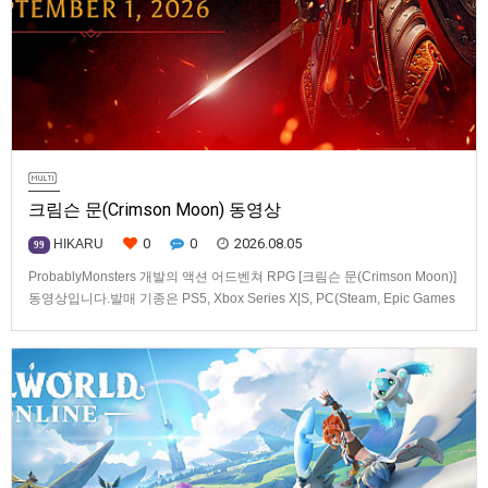
크림슨 문(Crimson Moon) 동영상
0
0
2026.08.05
HIKARU
99
ProbablyMonsters 개발의 액션 어드벤쳐 RPG [크림슨 문(Crimson Moon)]
동영상입니다.발매 기종은 PS5, Xbox Series X|S, PC(Steam, Epic Games
Store). 발매는 2026년 9월 1일, 가격은 Standard Edition은 $19.99, Deluxe
Edition은 $29.99