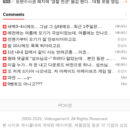
보완수사권 폐지에 '경찰 전관' 몸값 뛴다…대형 로펌 영입전쟁
+1
Comments
+
새벽3~4시에도....그냥 그 상태예요...최근 1주일은....
HIKARU
예전에는 여름에 모기가 극성이었는데, 여름에는 안나오는 것 같은.....ㅎ ㅎ)
HIKARU
언젠가부터 모기가 잘 안보이더라고요.
은성쓰
밤 10시에도 푹푹 찌더라고요.
은성쓰
1년 내내 집에서 같이 사는 반려곤충.....이죠...
HIKARU
원래 댓글로 "성쓰님요~" 하려다 말았는데... 본인 등판 ㅡ..ㅡy~
Max
이걸 누가...저 돈 내고 다운로드 버전으로 하냐... 성쓰님이 계셨다!!!...
HIKARU
오 저게 드디어 나오네요. 저 아케이드 아케이브즈 게임 많이 샀는데요 ㅎㅎㅎ
은성쓰
과연 ㅡ..ㅡy~
Max
9쎈트도 아니고???
Max
PC버전
2000-2026, VideogamerX. All Rights Reserved.
본 사이트 게시물내에 게재된 메이커명, 제품명칭 등은 각 기업의 상표