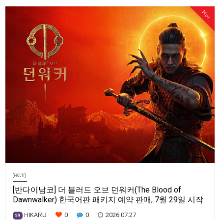
Series X|S, Nintendo Switch 2, PC(Steam, Microsoft Store). 발매는 2027
Hot
년으로 예정.
[반다이남코] 더 블러드 오브 던워커(The Blood of
Dawnwalker) 한국어판 패키지 예약 판매, 7월 29일 시작
0
0
2026.07.27
HIKARU
99