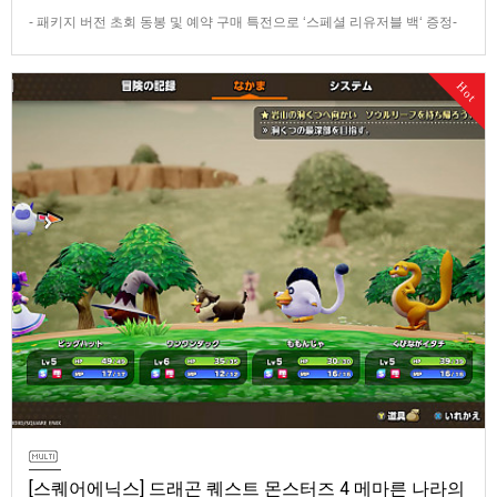
- 패키지 버전 초회 동봉 및 예약 구매 특전으로 ‘스페셜 리유저블 백‘ 증정-
데이 원 에디션 및 코엔 피규어 등이 포함된 콜렉터즈 에디션 판매반다이남
코 엔터테인먼트 코리아(지사장 장태근)는 PlayStation®5용 ‘더 블러드 오
Hot
브 던워커’(한국어판)의 패키지 예약 판매를 2026년 7월 29일(수) 시작한다
고 발표했다.■ 패키지 버전 초회 동봉 및 …
[스퀘어에닉스] 드래곤 퀘스트 몬스터즈 4 메마른 나라의