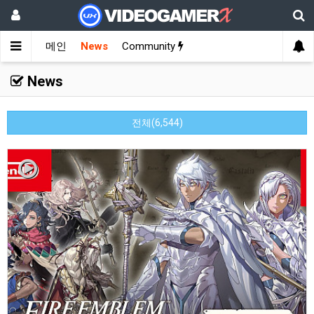
메인
News
Community
News
전체(6,544)