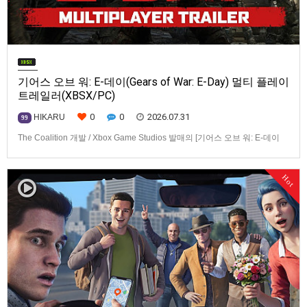
기어스 오브 워: E-데이(Gears of War: E-Day) 멀티 플레이
트레일러(XBSX/PC)
0
0
2026.07.31
HIKARU
99
The Coalition 개발 / Xbox Game Studios 발매의 [기어스 오브 워: E-데이
(Gears of War: E-Day)] 동영상입니다.발매 기종은 Xbox Series X|S, PC. 발
매는 2026년 10월 6일로 예정.
Hot