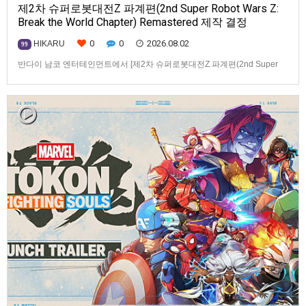
제2차 슈퍼로봇대전Z 파계편(2nd Super Robot Wars Z:
Break the World Chapter) Remastered 제작 결정
0
0
2026.08.02
HIKARU
99
반다이 남코 엔터테인먼트에서 [제2차 슈퍼로봇대전Z 파계편(2nd Super
Robot Wars Z: Break the World Chapter) Remastered] 제작을 발표했습니
다.발매 기종, 발매 시기 등은 이번에 공개되지 않았습니다.참고로, 오리지날
판[제2차 슈퍼로봇대전Z 파계편]은 2011년 PSP로 발매되었으며, 2012년
에 발매되었던 [제2…