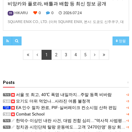
비앙카와 플로라, 배틀과 배합 등 최신 정보 공개
0
0
2026.07.24
HIKARU
99
SQUARE ENIX CO., LTD. (이하 SQUARE ENIX, 본사: 도쿄도 신주쿠구, 대
표: 키류 타카시)는2026년 12월 3일(목) 발매 예정인「드래곤 퀘스트 몬스
터즈」 시리즈 최신작, 『드래곤 퀘스트 몬스터즈 4 메마른 나라의 비앙카
와 플로라』(대응 기종: Nintendo Switch™ 2/Nintendo
정렬
Switch™/PlayStation®…
1
2
3
4
5
Posts
+
서울 또 최고, 40℃ 폭염 내일까지...주말 동쪽 비바람
+2
모기도 더위 먹었나...사라진 여름 불청객
+3
EA 인수 절차 완료, PIF·실버레이크 컨소시엄 산하 편입
+1
Combat School
+4
한덕수·이상민 내란 사건, 대법 전합 심리…"역사적 사법평가"(종합)
+1
정치권·시민단체 탈팡 운동에도…고객 '2470만명' 원상 회복, "고물가에 돌팡"
+1