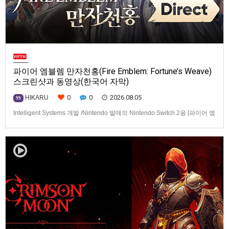
파이어 엠블렘 만자천홍(Fire Emblem: Fortune’s Weave)
스크린샷과 동영상(한국어 자막)
0
0
2026.08.05
HIKARU
99
Intelligent Systems 개발 /Nintendo 발매의 Nintendo Switch 2용 [파이어 엠
블렘 만자천홍(Fire Emblem: Fortune’s Weave)] 스크린샷과 동영상입니다.
발매는 2026년 9월 17일로 예정.