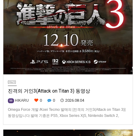
진격의 거인3(Attack on Titan 3) 동영상
0
0
2026.08.04
HIKARU
99
Omega Force 개발 /Koei Tecmo 발매의 [진격의 거인3(Attack on Titan 3)]
동영상입니다.발매 기종은 PS5, Xbox Series X|S, Nintendo Switch 2,
PC(Steam). 발매는 2026년 12월 10일로 예정.