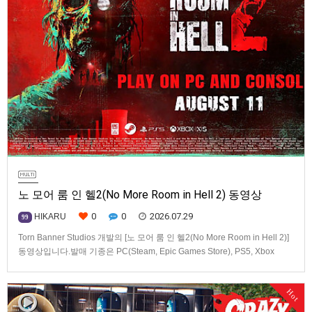
노 모어 룸 인 헬2(No More Room in Hell 2) 동영상
0
0
2026.07.29
HIKARU
99
Torn Banner Studios 개발의 [노 모어 룸 인 헬2(No More Room in Hell 2)]
동영상입니다.발매 기종은 PC(Steam, Epic Games Store), PS5, Xbox
Series X|S.
Hot