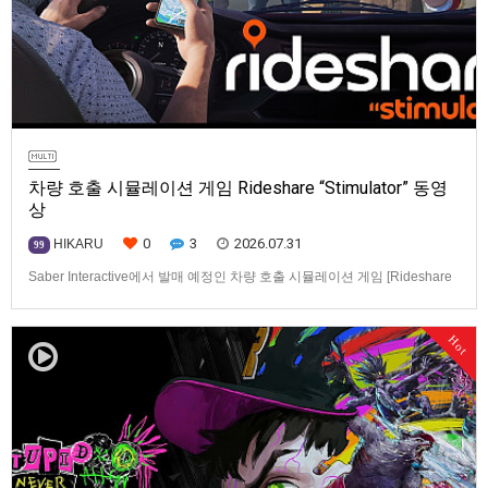
차량 호출 시뮬레이션 게임 Rideshare “Stimulator” 동영
상
0
3
2026.07.31
HIKARU
99
Saber Interactive에서 발매 예정인 차량 호출 시뮬레이션 게임 [Rideshare
“Stimulator”] 동영상입니다.발매 기종은 PS5, Xbox Series X|S, PC(Steam).
발매일은 미정.==================================차량 호출 사업
Hot
을 운영하는 드라이버가 되어라'Rideshare "Stimulat…