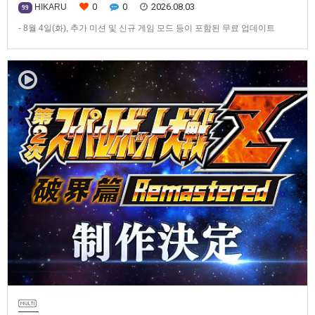
0
0
2026.08.03
HIKARU
99
- 8월 4일(화), 추가 미션 및 신규 게임 모드 등이 포함된 무료 업데이트
ver1.4.0 배포- ‘애니버서리 확장팩’ 발매 기념, 최대 42% 할인 진행반다이
남코 엔터테인먼트 코리아(지사장 장태근)는 PlayStation®5, Nintendo
Switch™, Steam®용 ‘슈퍼로봇대전 Y’(한국어판)의 유료 DLC ‘애니버서리
확장팩’을 2026년 …