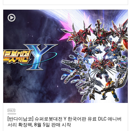
마 토렌트용 장비 등 포함반다이남코 엔터테인먼트 코리아(지사장 장태근)
는 ‘ELDEN RING 빛바랜 자 에디션’의 Nintendo Switch™ 2용 패키지 선주
문 판매를 8월 5일(수)부터 시작한다고 발표했다.‘ELDEN RING 빛바랜 자
에디션’에는 ‘ELDEN R…
[반다이남코] 슈퍼로봇대전 Y 한국어판 유료 DLC 애니버
서리 확장팩, 8월 5일 판매 시작