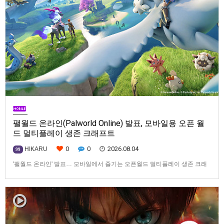
팰월드 온라인(Palworld Online) 발표, 모바일용 오픈 월
드 멀티플레이 생존 크래프트
0
0
2026.08.04
HIKARU
99
'팰월드 온라인' 발표… 모바일에서 즐기는 오픈월드 멀티플레이 생존 크래
프트탐험·팰 포획·거점 건설·협동 플레이를 언제 어디서나2026년 8월 3일,
Garena Online Private Limited(이하 Garena)는 팰월드(Palworld) 개발사
인Pocketpair의 정식 라이선스를 받아, 글로벌 히트작 '팰월드(Palworld)'를
기반으로 한…