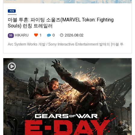
마블 투혼: 파이팅 소울즈(MARVEL Tokon: Fighting
Souls) 런칭 트레일러
1
0
2026.08.02
HIKARU
99
Arc System Works 개발 / Sony Interactive Entertainment 발매의 [마블 투
혼: 파이팅 소울즈(MARVEL Tokon: Fighting Souls)] 런칭 트레일러입니다.
발매 기종은 PS5, PC(Steam, Epic Games Store). 발매는 2026년 8월 7일
로 예정.