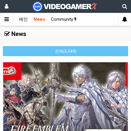
메인
News
Community
News
전체(6,544)