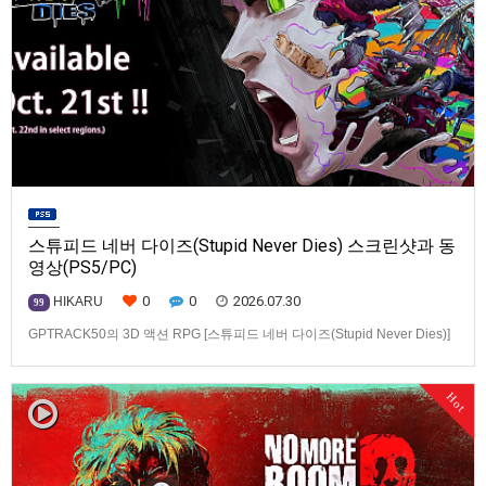
스튜피드 네버 다이즈(Stupid Never Dies) 스크린샷과 동
영상(PS5/PC)
0
0
2026.07.30
HIKARU
99
GPTRACK50의 3D 액션 RPG [스튜피드 네버 다이즈(Stupid Never Dies)]
스크린샷과 동영상입니다.발매 기종은 PS5, PC(Steam). 발매는 2026년 10
월 21일로 예정.
Hot