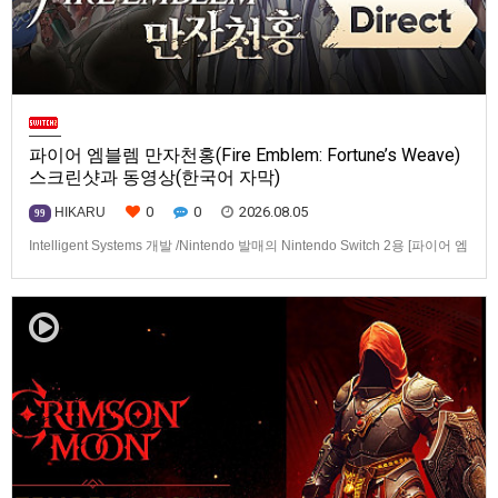
파이어 엠블렘 만자천홍(Fire Emblem: Fortune’s Weave)
스크린샷과 동영상(한국어 자막)
0
0
2026.08.05
HIKARU
99
Intelligent Systems 개발 /Nintendo 발매의 Nintendo Switch 2용 [파이어 엠
블렘 만자천홍(Fire Emblem: Fortune’s Weave)] 스크린샷과 동영상입니다.
발매는 2026년 9월 17일로 예정.