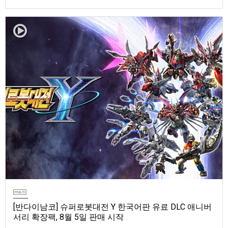
마 토렌트용 장비 등 포함반다이남코 엔터테인먼트 코리아(지사장 장태근)
는 ‘ELDEN RING 빛바랜 자 에디션’의 Nintendo Switch™ 2용 패키지 선주
문 판매를 8월 5일(수)부터 시작한다고 발표했다.‘ELDEN RING 빛바랜 자
에디션’에는 ‘ELDEN R…
[반다이남코] 슈퍼로봇대전 Y 한국어판 유료 DLC 애니버
서리 확장팩, 8월 5일 판매 시작