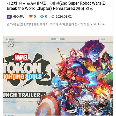
제2차 슈퍼로봇대전Z 파계편(2nd Super Robot Wars Z:
Break the World Chapter) Remastered 제작 결정
0
0
2026.08.02
HIKARU
99
반다이 남코 엔터테인먼트에서 [제2차 슈퍼로봇대전Z 파계편(2nd Super
Robot Wars Z: Break the World Chapter) Remastered] 제작을 발표했습니
다.발매 기종, 발매 시기 등은 이번에 공개되지 않았습니다.참고로, 오리지날
판[제2차 슈퍼로봇대전Z 파계편]은 2011년 PSP로 발매되었으며, 2012년
에 발매되었던 [제2…