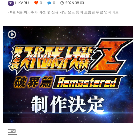
0
0
2026.08.03
HIKARU
99
- 8월 4일(화), 추가 미션 및 신규 게임 모드 등이 포함된 무료 업데이트
ver1.4.0 배포- ‘애니버서리 확장팩’ 발매 기념, 최대 42% 할인 진행반다이
남코 엔터테인먼트 코리아(지사장 장태근)는 PlayStation®5, Nintendo
Switch™, Steam®용 ‘슈퍼로봇대전 Y’(한국어판)의 유료 DLC ‘애니버서리
확장팩’을 2026년 …