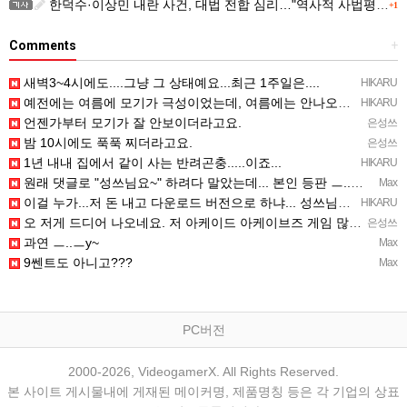
한덕수·이상민 내란 사건, 대법 전합 심리…"역사적 사법평가"(종합)
+1
Comments
+
새벽3~4시에도....그냥 그 상태예요...최근 1주일은....
HIKARU
예전에는 여름에 모기가 극성이었는데, 여름에는 안나오는 것 같은.....ㅎ ㅎ)
HIKARU
언젠가부터 모기가 잘 안보이더라고요.
은성쓰
밤 10시에도 푹푹 찌더라고요.
은성쓰
1년 내내 집에서 같이 사는 반려곤충.....이죠...
HIKARU
원래 댓글로 "성쓰님요~" 하려다 말았는데... 본인 등판 ㅡ..ㅡy~
Max
이걸 누가...저 돈 내고 다운로드 버전으로 하냐... 성쓰님이 계셨다!!!...
HIKARU
오 저게 드디어 나오네요. 저 아케이드 아케이브즈 게임 많이 샀는데요 ㅎㅎㅎ
은성쓰
과연 ㅡ..ㅡy~
Max
9쎈트도 아니고???
Max
PC버전
2000-2026, VideogamerX. All Rights Reserved.
본 사이트 게시물내에 게재된 메이커명, 제품명칭 등은 각 기업의 상표