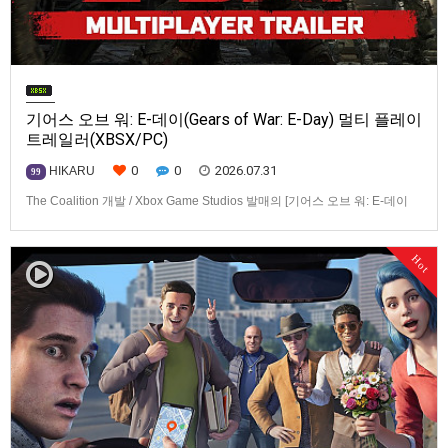
기어스 오브 워: E-데이(Gears of War: E-Day) 멀티 플레이
트레일러(XBSX/PC)
0
0
2026.07.31
HIKARU
99
The Coalition 개발 / Xbox Game Studios 발매의 [기어스 오브 워: E-데이
(Gears of War: E-Day)] 동영상입니다.발매 기종은 Xbox Series X|S, PC. 발
매는 2026년 10월 6일로 예정.
Hot