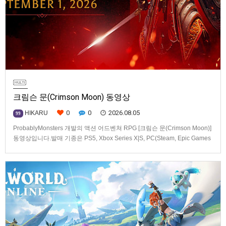
크림슨 문(Crimson Moon) 동영상
0
0
2026.08.05
HIKARU
99
ProbablyMonsters 개발의 액션 어드벤쳐 RPG [크림슨 문(Crimson Moon)]
동영상입니다.발매 기종은 PS5, Xbox Series X|S, PC(Steam, Epic Games
Store). 발매는 2026년 9월 1일, 가격은 Standard Edition은 $19.99, Deluxe
Edition은 $29.99