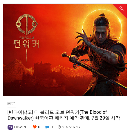
Series X|S, Nintendo Switch 2, PC(Steam, Microsoft Store). 발매는 2027
Hot
년으로 예정.
[반다이남코] 더 블러드 오브 던워커(The Blood of
Dawnwalker) 한국어판 패키지 예약 판매, 7월 29일 시작
0
0
2026.07.27
HIKARU
99