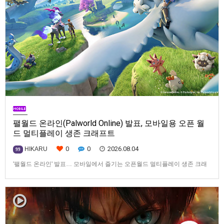
팰월드 온라인(Palworld Online) 발표, 모바일용 오픈 월
드 멀티플레이 생존 크래프트
0
0
2026.08.04
HIKARU
99
'팰월드 온라인' 발표… 모바일에서 즐기는 오픈월드 멀티플레이 생존 크래
프트탐험·팰 포획·거점 건설·협동 플레이를 언제 어디서나2026년 8월 3일,
Garena Online Private Limited(이하 Garena)는 팰월드(Palworld) 개발사
인Pocketpair의 정식 라이선스를 받아, 글로벌 히트작 '팰월드(Palworld)'를
기반으로 한…