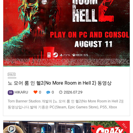
노 모어 룸 인 헬2(No More Room in Hell 2) 동영상
0
0
2026.07.29
HIKARU
99
Torn Banner Studios 개발의 [노 모어 룸 인 헬2(No More Room in Hell 2)]
동영상입니다.발매 기종은 PC(Steam, Epic Games Store), PS5, Xbox
Series X|S.
Hot