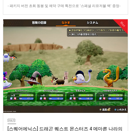
- 패키지 버전 초회 동봉 및 예약 구매 특전으로 ‘스페셜 리유저블 백‘ 증정-
데이 원 에디션 및 코엔 피규어 등이 포함된 콜렉터즈 에디션 판매반다이남
코 엔터테인먼트 코리아(지사장 장태근)는 PlayStation®5용 ‘더 블러드 오
Hot
브 던워커’(한국어판)의 패키지 예약 판매를 2026년 7월 29일(수) 시작한다
고 발표했다.■ 패키지 버전 초회 동봉 및 …
[스퀘어에닉스] 드래곤 퀘스트 몬스터즈 4 메마른 나라의