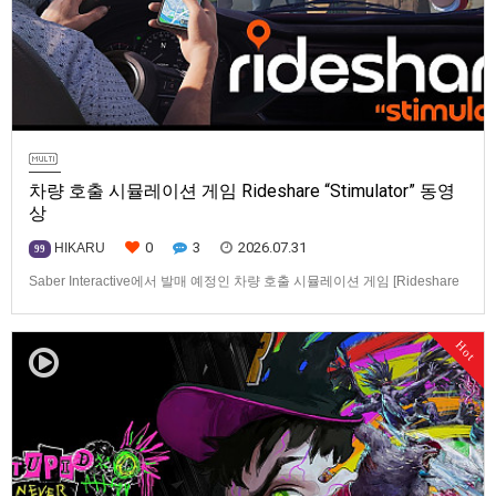
차량 호출 시뮬레이션 게임 Rideshare “Stimulator” 동영
상
0
3
2026.07.31
HIKARU
99
Saber Interactive에서 발매 예정인 차량 호출 시뮬레이션 게임 [Rideshare
“Stimulator”] 동영상입니다.발매 기종은 PS5, Xbox Series X|S, PC(Steam).
발매일은 미정.==================================차량 호출 사업
Hot
을 운영하는 드라이버가 되어라'Rideshare "Stimulat…