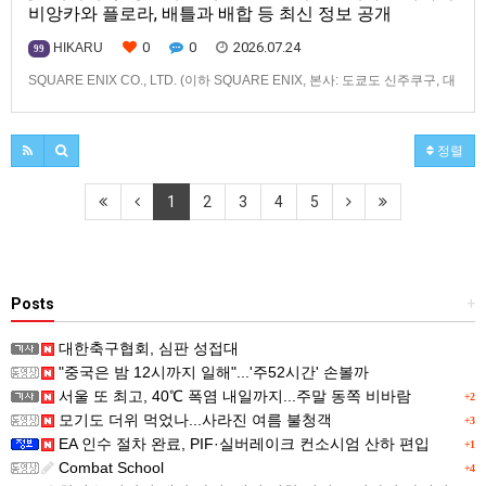
비앙카와 플로라, 배틀과 배합 등 최신 정보 공개
0
0
2026.07.24
HIKARU
99
SQUARE ENIX CO., LTD. (이하 SQUARE ENIX, 본사: 도쿄도 신주쿠구, 대
표: 키류 타카시)는2026년 12월 3일(목) 발매 예정인「드래곤 퀘스트 몬스
터즈」 시리즈 최신작, 『드래곤 퀘스트 몬스터즈 4 메마른 나라의 비앙카
와 플로라』(대응 기종: Nintendo Switch™ 2/Nintendo
정렬
Switch™/PlayStation®…
1
2
3
4
5
Posts
+
대한축구협회, 심판 성접대
"중국은 밤 12시까지 일해"...'주52시간' 손볼까
서울 또 최고, 40℃ 폭염 내일까지...주말 동쪽 비바람
+2
모기도 더위 먹었나...사라진 여름 불청객
+3
EA 인수 절차 완료, PIF·실버레이크 컨소시엄 산하 편입
+1
Combat School
+4