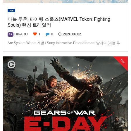
마블 투혼: 파이팅 소울즈(MARVEL Tokon: Fighting
Souls) 런칭 트레일러
1
0
2026.08.02
HIKARU
99
Arc System Works 개발 / Sony Interactive Entertainment 발매의 [마블 투
혼: 파이팅 소울즈(MARVEL Tokon: Fighting Souls)] 런칭 트레일러입니다.
발매 기종은 PS5, PC(Steam, Epic Games Store). 발매는 2026년 8월 7일
Hot
로 예정.