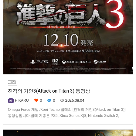
진격의 거인3(Attack on Titan 3) 동영상
0
0
2026.08.04
HIKARU
99
Omega Force 개발 /Koei Tecmo 발매의 [진격의 거인3(Attack on Titan 3)]
동영상입니다.발매 기종은 PS5, Xbox Series X|S, Nintendo Switch 2,
PC(Steam). 발매는 2026년 12월 10일로 예정.