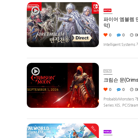
파이어 엠블렘 만자
막)
0
0
0
Intelligent Syste
Weave)] 스크린샷과
크림슨 문(Crims
0
0
0
ProbablyMonster
Series X|S, PC(Ste
Edition은 $29.99
Hot