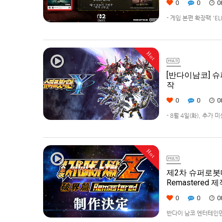
0
0
0
- 게임 본편 확장팩 '
먼트 코리아(지사장 장태근
(수)부터 시작한다고 발표
Hot
[반다이남코] 슈
작
0
0
0
- 8월 4일(화), 추가
42% 할인 진행반다이남코
퍼로봇대전 Y’(한국어판
Hot
제2차 슈퍼로봇대전Z 
Remastered 
0
0
0
반다이 남코 엔터테인먼트에서