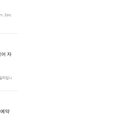
, Epic
국어 자
트레일러입니
로 예정.
지 예약