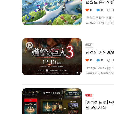
팰월드 온라인(Pa
0
0
0
'팰월드 온라인' 발표
디서나2026년 8월 3일, 
라이선스를 받아, 글로벌
진격의 거인3(Atta
0
0
0
Omega Force 개발 /
Series X|S, Ninte
[반다이남코] 닌텐
월 5일 시작