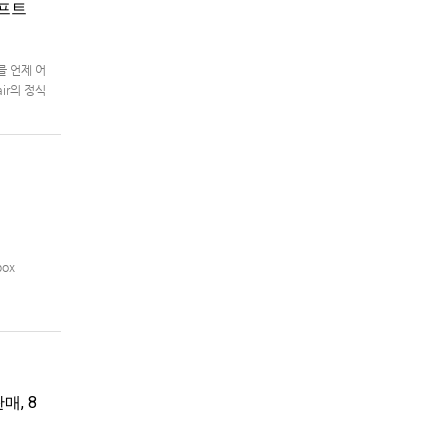
래프트
를 언제 어
air의 정식
box
매, 8