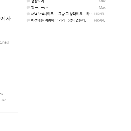
갱장허네 ㅡ..ㅡ
Max
헐 ㅡ..ㅡy~
Max
새벽3~4시에도....그냥 그 상태예요...최근 1주일은....
HIKARU
국어 자
예전에는 여름에 모기가 극성이었는데, 여름에는 안나오는 것 같은.....ㅎ ㅎ)
HIKARU
une’s
ox
luxe