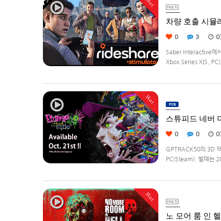
Hot
차량 호출 시뮬레이션
0
3
0
Saber Interacti
Xbox Series X|S
영하는 드라이버가 되어라'R
Hot
스튜피드 네버 다이
0
0
0
GPTRACK50의 3D 
PC(Steam). 발매는 
Hot
노 모어 룸 인 헬2(