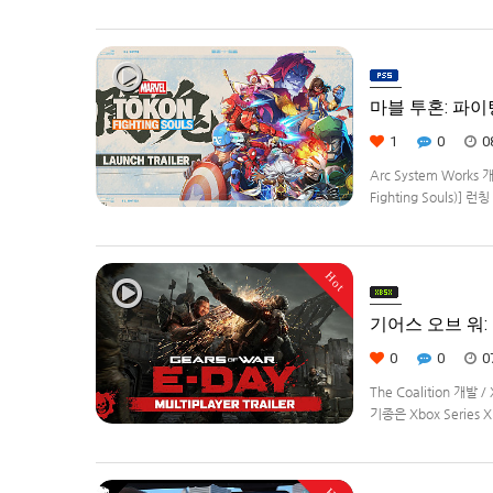
Remastered] 제
로봇대전Z 파계편]은 2
마블 투혼: 파이팅 
1
0
0
Arc System Works 
Fighting Souls)]
정.
Hot
기어스 오브 워: E
0
0
0
The Coalition 개발
기종은 Xbox Series 