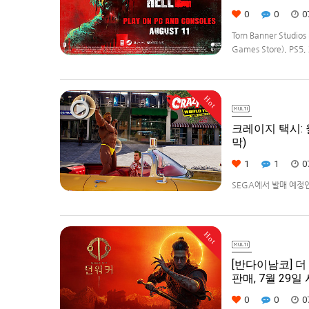
0
0
0
Torn Banner Stud
Games Store), PS5, 
Hot
크레이지 택시: 월
막)
1
1
0
SEGA에서 발매 예정인 [
다.발매 기종은 PS5, Xbo
Hot
[반다이남코] 더 
판매, 7월 29일
0
0
0