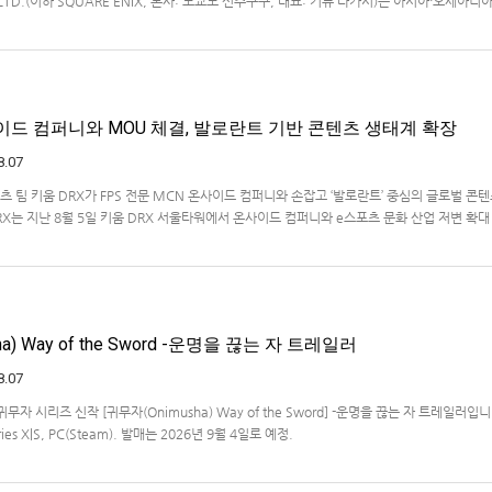
., LTD.(이하 SQUARE ENIX, 본사: 도쿄도 신주쿠구, 대표: 키류 타카시)는 아시아·오세아니
온라인 스토어 「SQUARE ENIX STORE Plus」의 이용 편의성을 한층 높이기 위해 서비스 
식 상품의 판매를 시작하였습니다.「SQUARE ENIX STO…
사이드 컴퍼니와 MOU 체결, 발로란트 기반 콘텐츠 생태계 확장
8.07
 팀 키움 DRX가 FPS 전문 MCN 온사이드 컴퍼니와 손잡고 ‘발로란트’ 중심의 글로벌 콘
X는 지난 8월 5일 키움 DRX 서울타워에서 온사이드 컴퍼니와 e스포츠 문화 산업 저변 확대
약(MOU)을 체결했다고 밝혔다. 이날 협약식에는 키움 DRX 양선일 대표이사, …
a) Way of the Sword -운명을 끊는 자 트레일러
8.07
자 시리즈 신작 [귀무자(Onimusha) Way of the Sword] -운명을 끊는 자 트레일러입
ries X|S, PC(Steam). 발매는 2026년 9월 4일로 예정.