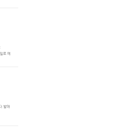
제2차 슈퍼
:
 7일로 예
니다.발매