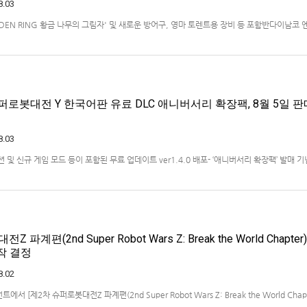
8.03
ELDEN RING 황금 나무의 그림자' 및 새로운 방어구, 영마 토렌트용 장비 등 포함반다이남코
)는 ‘ELDEN RING 빛바랜 자 에디션’의 Nintendo Switch™ 2용 패키지 선주문 판매를 
했다.‘ELDEN RING 빛바랜 자 에디션’에는 ‘ELDEN R…
퍼로봇대전 Y 한국어판 유료 DLC 애니버서리 확장팩, 8월 5일 판
8.03
 미션 및 신규 게임 모드 등이 포함된 무료 업데이트 ver1.4.0 배포- ‘애니버서리 확장팩’ 발매 기
 엔터테인먼트 코리아(지사장 장태근)는 PlayStation®5, Nintendo Switch™, Stea
)의 유료 DLC ‘애니버서리 확장팩’을 2026년 …
파계편(2nd Super Robot Wars Z: Break the World Chapter)
제작 결정
8.02
 [제2차 슈퍼로봇대전Z 파계편(2nd Super Robot Wars Z: Break the World Chapt