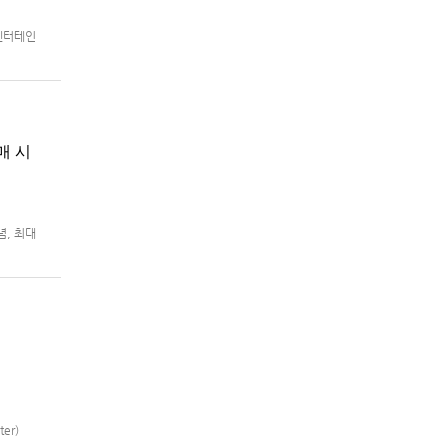
 엔터테인
8월 5일
매 시
념, 최대
m®용 ‘슈
er)