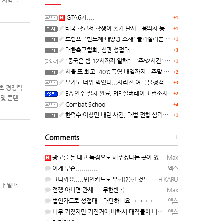
아 지역을
대상 지역
GTA6가....
+1
태국 학교서 학생이 총기 난사…용의자 등 8명 숨져
+1
트럼프, '반도체·태양광 소재' 폴리실리콘 파생 제품에 15% 관세...한국 기업도 영향
+1
대한축구협회, 심판 성접대
+3
"중국은 밤 12시까지 일해"...'주52시간' 손볼까
+1
서울 또 최고, 40℃ 폭염 내일까지...주말 동쪽 비바람
+2
모기도 더위 먹었나...사라진 여름 불청객
+3
텐츠 경쟁력
EA 인수 절차 완료, PIF·실버레이크 컨소시엄 산하 편입
+2
 및 콘텐
Combat School
+4
한덕수·이상민 내란 사건, 대법 전합 심리…"역사적 사법평가"(종합)
+1
Comments
+
광고를 돈 내고 독점으로 해주겠다는 곳이 있을정도인거 보면 어마어마한 게임은 맞는듯 ㅡ..ㅡ... 여태까지 …
Max
이게 무슨...........
엑스
그니까요.....법인카드로 우회(?)한 것도 아니고, 대놓고...ㅋ ㅋ)
HIKARU
니다.발매
전쟁 아니면 관세.... 무한반복 ㅡ..ㅡ
Max
법인카드로 성접대...대단하네요 ㅋㅋㅋㅋ
엑스
너무 커졌지만 커진거에 비해서 대작들이 너무 줄었죠.........
엑스