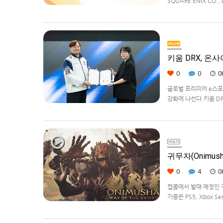
SQUARE ENIX CO
대상으로 운영하는 공식 
을 확대하고, 새로운 공
키움 DRX, 온
0
0
0
글로벌 프리미어 e스포츠
강화에 나선다.키움 DR
츠 강화를 위한 업무 협
귀무자(Onimush
0
4
0
캡콤에서 발매 예정인 귀무
기종은 PS5, Xbox Se