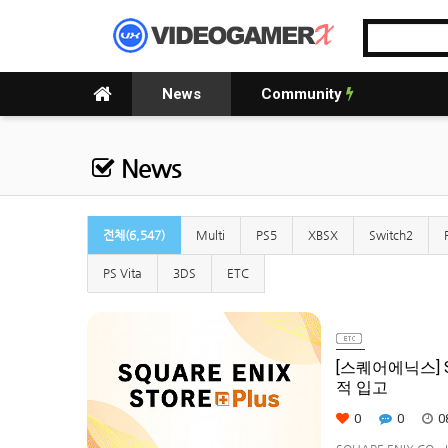
News
Community
News
전체(6,547)
Multi
PS5
XBSX
Switch2
PS Vita
3DS
ETC
[스퀘어에닉스] S
적 입고
0
0
0