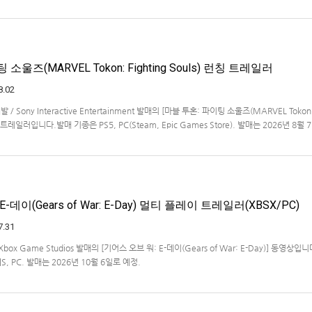
작을 발표했습니다.발매 기종, 발매 시기 등은 이번에 공개되지 않았습니다.참고로, 오리지날판[
011년 PSP로 발매되었으며, 2012년에 발매되었던 [제2…
소울즈(MARVEL Tokon: Fighting Souls) 런칭 트레일러
8.02
개발 / Sony Interactive Entertainment 발매의 [마블 투혼: 파이팅 소울즈(MARVEL Tokon
 런칭 트레일러입니다.발매 기종은 PS5, PC(Steam, Epic Games Store). 발매는 2026년 8월
-데이(Gears of War: E-Day) 멀티 플레이 트레일러(XBSX/PC)
7.31
 / Xbox Game Studios 발매의 [기어스 오브 워: E-데이(Gears of War: E-Day)] 동영상입
X|S, PC. 발매는 2026년 10월 6일로 예정.