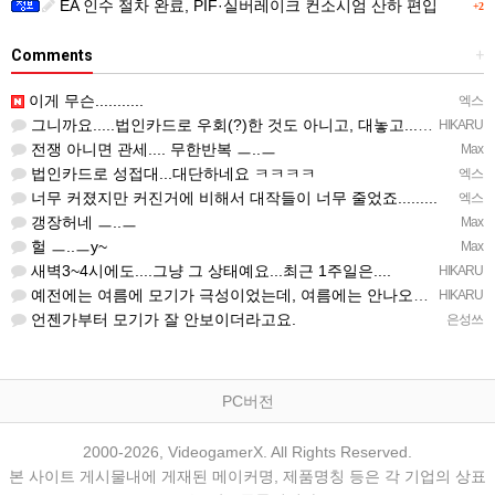
EA 인수 절차 완료, PIF·실버레이크 컨소시엄 산하 편입
+2
Comments
+
이게 무슨...........
엑스
그니까요.....법인카드로 우회(?)한 것도 아니고, 대놓고...ㅋ ㅋ)
HIKARU
전쟁 아니면 관세.... 무한반복 ㅡ..ㅡ
Max
법인카드로 성접대...대단하네요 ㅋㅋㅋㅋ
엑스
너무 커졌지만 커진거에 비해서 대작들이 너무 줄었죠.........
엑스
갱장허네 ㅡ..ㅡ
Max
헐 ㅡ..ㅡy~
Max
새벽3~4시에도....그냥 그 상태예요...최근 1주일은....
HIKARU
예전에는 여름에 모기가 극성이었는데, 여름에는 안나오는 것 같은.....ㅎ ㅎ)
HIKARU
언젠가부터 모기가 잘 안보이더라고요.
은성쓰
PC버전
2000-2026, VideogamerX. All Rights Reserved.
본 사이트 게시물내에 게재된 메이커명, 제품명칭 등은 각 기업의 상표