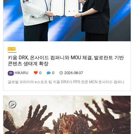
키움 DRX, 온사이드 컴퍼니와 MOU 체결, 발로란트 기반
콘텐츠 생태계 확장
0
0
2026.08.07
HIKARU
99
글로벌 프리미어 e스포츠 팀 키움 DRX가 FPS 전문 MCN 온사이드 컴퍼니
와 손잡고 ‘발로란트’ 중심의 글로벌 콘텐츠 경쟁력 강화에 나선다.키움
DRX는 지난 8월 5일 키움 DRX 서울타워에서 온사이드 컴퍼니와 e스포츠
문화 산업 저변 확대 및 콘텐츠 강화를 위한 업무 협약(MOU)을 체결했다고
밝혔다. 이날 협약식에는 키움 DRX 양선일 대표이사, …