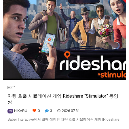
차량 호출 시뮬레이션 게임 Rideshare “Stimulator” 동영
상
0
3
2026.07.31
HIKARU
99
Saber Interactive에서 발매 예정인 차량 호출 시뮬레이션 게임 [Rideshare
“Stimulator”] 동영상입니다.발매 기종은 PS5, Xbox Series X|S, PC(Steam).