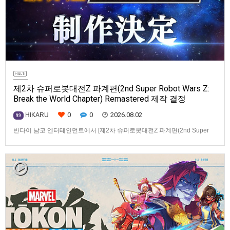
제2차 슈퍼로봇대전Z 파계편(2nd Super Robot Wars Z:
Break the World Chapter) Remastered 제작 결정
0
0
2026.08.02
HIKARU
99
반다이 남코 엔터테인먼트에서 [제2차 슈퍼로봇대전Z 파계편(2nd Super
Robot Wars Z: Break the World Chapter) Remastered] 제작을 발표했습니
다.발매 기종, 발매 시기 등은 이번에 공개되지 않았습니다.참고로, 오리지날
판[제2차 슈퍼로봇대전Z 파계편]은 2011년 PSP로 발매되었으며, 2012년
에 발매되었던 [제2…