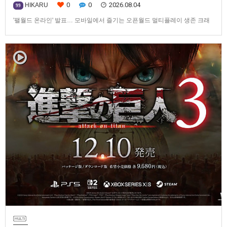
0
0
2026.08.04
HIKARU
99
'팰월드 온라인' 발표… 모바일에서 즐기는 오픈월드 멀티플레이 생존 크래
프트탐험·팰 포획·거점 건설·협동 플레이를 언제 어디서나2026년 8월 3일,
Garena Online Private Limited(이하 Garena)는 팰월드(Palworld) 개발사
인Pocketpair의 정식 라이선스를 받아, 글로벌 히트작 '팰월드(Palworld)'를
기반으로 한…