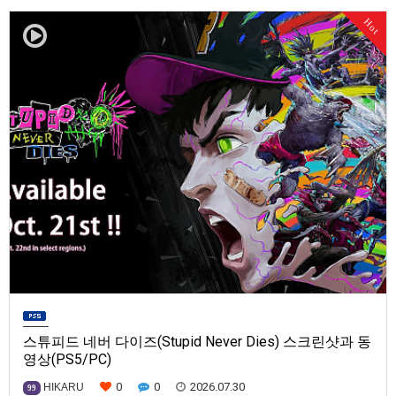
발매일은 미정.==================================차량 호출 사업
Hot
을 운영하는 드라이버가 되어라'Rideshare "Stimulat…
스튜피드 네버 다이즈(Stupid Never Dies) 스크린샷과 동
영상(PS5/PC)
0
0
2026.07.30
HIKARU
99