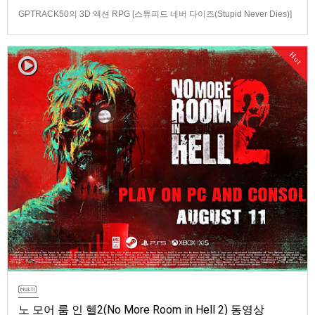
GPTRACK50의 3D 액션 RPG [스튜피드 네버 다이즈(Stupid Never Dies)]
스크린샷과 동영상입니다.발매 기종은 PS5, PC(Steam). 발매는 2026년 10
월 21일로 예정.
Hot
노 모어 룸 인 헬2(No More Room in Hell 2) 동영상