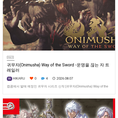
귀무자(Onimusha) Way of the Sword -운명을 끊는 자 트
레일러
0
4
2026.08.07
HIKARU
99
캡콤에서 발매 예정인 귀무자 시리즈 신작 [귀무자(Onimusha) Way of the
Sword] -운명을 끊는 자 트레일러입니다.발매 기종은 PS5, Xbox Series
X|S, PC(Steam). 발매는 2026년 9월 4일로 예정.