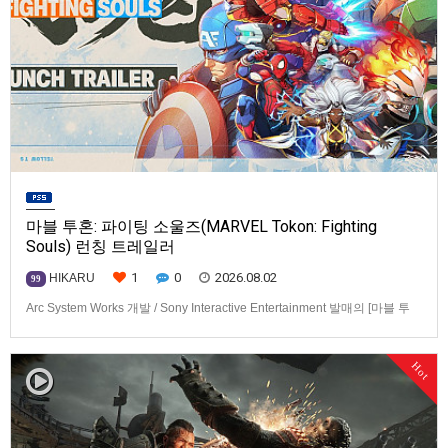
마블 투혼: 파이팅 소울즈(MARVEL Tokon: Fighting
Souls) 런칭 트레일러
1
0
2026.08.02
HIKARU
99
Arc System Works 개발 / Sony Interactive Entertainment 발매의 [마블 투
혼: 파이팅 소울즈(MARVEL Tokon: Fighting Souls)] 런칭 트레일러입니다.
발매 기종은 PS5, PC(Steam, Epic Games Store). 발매는 2026년 8월 7일
Hot
로 예정.