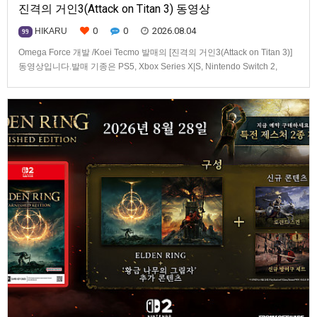
진격의 거인3(Attack on Titan 3) 동영상
0
0
2026.08.04
HIKARU
99
Omega Force 개발 /Koei Tecmo 발매의 [진격의 거인3(Attack on Titan 3)]
동영상입니다.발매 기종은 PS5, Xbox Series X|S, Nintendo Switch 2,
PC(Steam). 발매는 2026년 12월 10일로 예정.