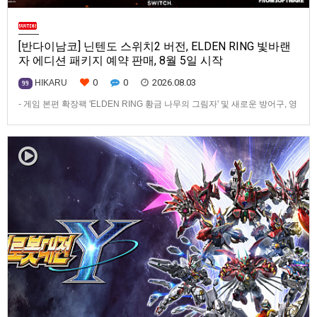
[반다이남코] 닌텐도 스위치2 버전, ELDEN RING 빛바랜
자 에디션 패키지 예약 판매, 8월 5일 시작
0
0
2026.08.03
HIKARU
99
- 게임 본편 확장팩 'ELDEN RING 황금 나무의 그림자' 및 새로운 방어구, 영
마 토렌트용 장비 등 포함반다이남코 엔터테인먼트 코리아(지사장 장태근)
는 ‘ELDEN RING 빛바랜 자 에디션’의 Nintendo Switch™ 2용 패키지 선주
문 판매를 8월 5일(수)부터 시작한다고 발표했다.‘ELDEN RING 빛바랜 자
에디션’에는 ‘ELDEN R…