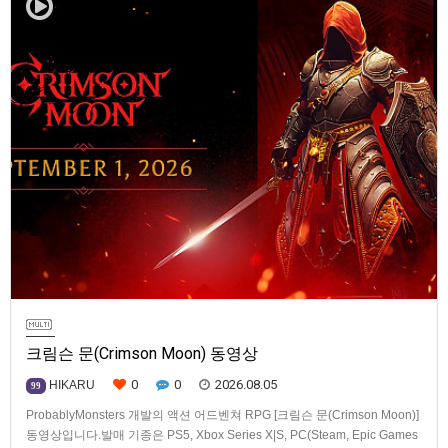
크림슨 문(Crimson Moon) 동영상
0
0
2026.08.05
HIKARU
99
ProbablyMonsters 개발의 액션 어드벤쳐 RPG [크림슨 문(Crimson Moon)]
동영상입니다.발매 기종은 PS5, Xbox Series X|S, PC(Steam, Epic Games