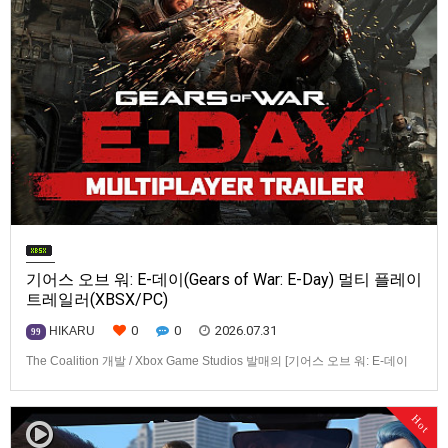
기어스 오브 워: E-데이(Gears of War: E-Day) 멀티 플레이
트레일러(XBSX/PC)
0
0
2026.07.31
HIKARU
99
The Coalition 개발 / Xbox Game Studios 발매의 [기어스 오브 워: E-데이
(Gears of War: E-Day)] 동영상입니다.발매 기종은 Xbox Series X|S, PC. 발
매는 2026년 10월 6일로 예정.
Hot