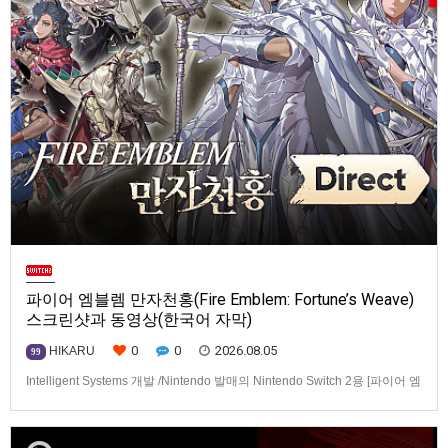
파이어 엠블렘 만자천홍(Fire Emblem: Fortune’s Weave)
스크린샷과 동영상(한국어 자막)
0
0
2026.08.05
HIKARU
99
Intelligent Systems 개발 /Nintendo 발매의 Nintendo Switch 2용 [파이어 엠
블렘 만자천홍(Fire Emblem: Fortune’s Weave)] 스크린샷과 동영상입니다.
발매는 2026년 9월 17일로 예정.