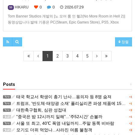
0
0
2026.07.29
HIKARU
99
Torn Banner Studios 개발의 [노 모어 룸 인 헬2(No More Room in Hell 2)]
동영상입니다.발매 기종은 PC(Steam, Epic Games Store), PS5, Xbox
Series X|S.
정렬
1
2
3
4
5
Posts
+
태국 학교서 학생이 총기 난사…용의자 등 8명 숨져
+1
트럼프, '반도체·태양광 소재' 폴리실리콘 파생 제품에 15% 관세...한국 기업도 영향
+1
대한축구협회, 심판 성접대
+3
"중국은 밤 12시까지 일해"...'주52시간' 손볼까
+1
서울 또 최고, 40℃ 폭염 내일까지...주말 동쪽 비바람
+2
모기도 더위 먹었나...사라진 여름 불청객
+3