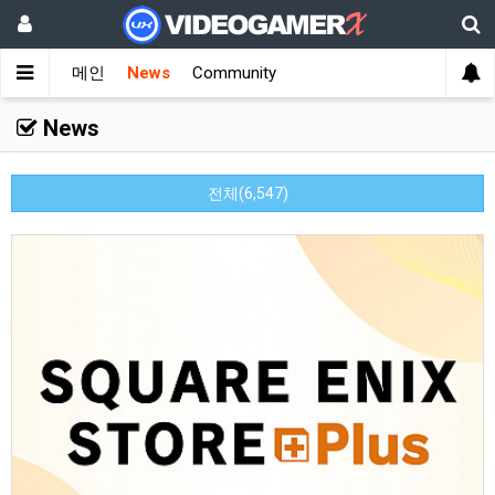
메인
News
Community
News
전체(6,547)