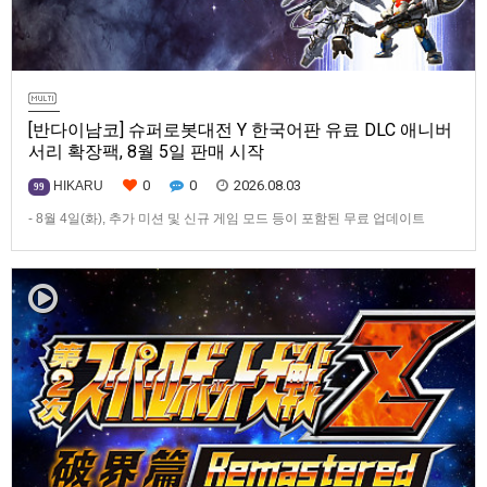
[반다이남코] 슈퍼로봇대전 Y 한국어판 유료 DLC 애니버
서리 확장팩, 8월 5일 판매 시작
0
0
2026.08.03
HIKARU
99
- 8월 4일(화), 추가 미션 및 신규 게임 모드 등이 포함된 무료 업데이트
ver1.4.0 배포- ‘애니버서리 확장팩’ 발매 기념, 최대 42% 할인 진행반다이
남코 엔터테인먼트 코리아(지사장 장태근)는 PlayStation®5, Nintendo
Switch™, Steam®용 ‘슈퍼로봇대전 Y’(한국어판)의 유료 DLC ‘애니버서리
확장팩’을 2026년 …