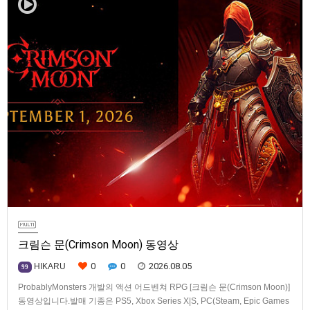
크림슨 문(Crimson Moon) 동영상
0
0
2026.08.05
HIKARU
99
ProbablyMonsters 개발의 액션 어드벤쳐 RPG [크림슨 문(Crimson Moon)]
동영상입니다.발매 기종은 PS5, Xbox Series X|S, PC(Steam, Epic Games