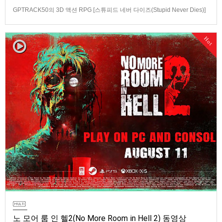
GPTRACK50의 3D 액션 RPG [스튜피드 네버 다이즈(Stupid Never Dies)]
스크린샷과 동영상입니다.발매 기종은 PS5, PC(Steam). 발매는 2026년 10
월 21일로 예정.
Hot
노 모어 룸 인 헬2(No More Room in Hell 2) 동영상