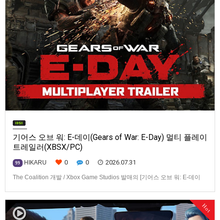
기어스 오브 워: E-데이(Gears of War: E-Day) 멀티 플레이
트레일러(XBSX/PC)
0
0
2026.07.31
HIKARU
99
The Coalition 개발 / Xbox Game Studios 발매의 [기어스 오브 워: E-데이
(Gears of War: E-Day)] 동영상입니다.발매 기종은 Xbox Series X|S, PC. 발
매는 2026년 10월 6일로 예정.
Hot