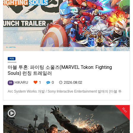
마블 투혼: 파이팅 소울즈(MARVEL Tokon: Fighting
Souls) 런칭 트레일러
1
0
2026.08.02
HIKARU
99
Arc System Works 개발 / Sony Interactive Entertainment 발매의 [마블 투
혼: 파이팅 소울즈(MARVEL Tokon: Fighting Souls)] 런칭 트레일러입니다.
발매 기종은 PS5, PC(Steam, Epic Games Store). 발매는 2026년 8월 7일
Hot
로 예정.