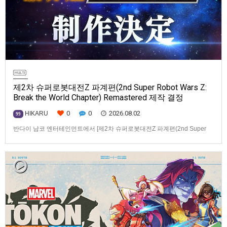
제2차 슈퍼로봇대전Z 파계편(2nd Super Robot Wars Z:
Break the World Chapter) Remastered 제작 결정
0
0
2026.08.02
HIKARU
99
반다이 남코 엔터테인먼트에서 [제2차 슈퍼로봇대전Z 파계편(2nd Super
Robot Wars Z: Break the World Chapter) Remastered] 제작을 발표했습니
다.발매 기종, 발매 시기 등은 이번에 공개되지 않았습니다.참고로, 오리지날
판[제2차 슈퍼로봇대전Z 파계편]은 2011년 PSP로 발매되었으며, 2012년
에 발매되었던 [제2…