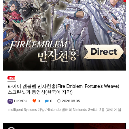
파이어 엠블렘 만자천홍(Fire Emblem: Fortune’s Weave)
스크린샷과 동영상(한국어 자막)
0
0
2026.08.05
HIKARU
99
Intelligent Systems 개발 /Nintendo 발매의 Nintendo Switch 2용 [파이어 엠
블렘 만자천홍(Fire Emblem: Fortune’s Weave)] 스크린샷과 동영상입니다.
발매는 2026년 9월 17일로 예정.