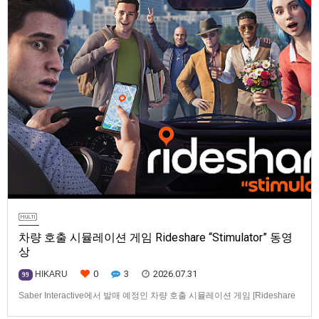
차량 호출 시뮬레이션 게임 Rideshare “Stimulator” 동영
상
0
3
2026.07.31
HIKARU
99
Saber Interactive에서 발매 예정인 차량 호출 시뮬레이션 게임 [Rideshare
“Stimulator”] 동영상입니다.발매 기종은 PS5, Xbox Series X|S, PC(Steam).