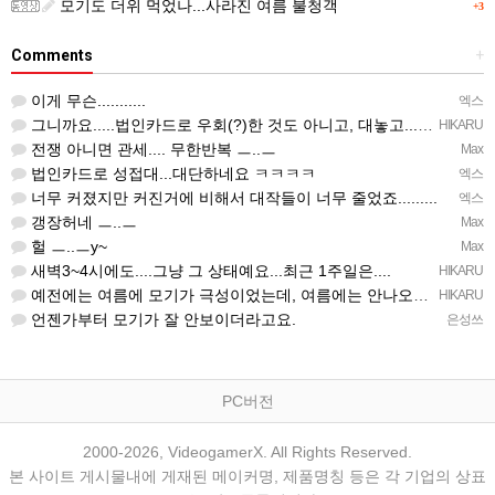
모기도 더위 먹었나...사라진 여름 불청객
+3
Comments
+
이게 무슨...........
엑스
그니까요.....법인카드로 우회(?)한 것도 아니고, 대놓고...ㅋ ㅋ)
HIKARU
전쟁 아니면 관세.... 무한반복 ㅡ..ㅡ
Max
법인카드로 성접대...대단하네요 ㅋㅋㅋㅋ
엑스
너무 커졌지만 커진거에 비해서 대작들이 너무 줄었죠.........
엑스
갱장허네 ㅡ..ㅡ
Max
헐 ㅡ..ㅡy~
Max
새벽3~4시에도....그냥 그 상태예요...최근 1주일은....
HIKARU
예전에는 여름에 모기가 극성이었는데, 여름에는 안나오는 것 같은.....ㅎ ㅎ)
HIKARU
언젠가부터 모기가 잘 안보이더라고요.
은성쓰
PC버전
2000-2026, VideogamerX. All Rights Reserved.
본 사이트 게시물내에 게재된 메이커명, 제품명칭 등은 각 기업의 상표