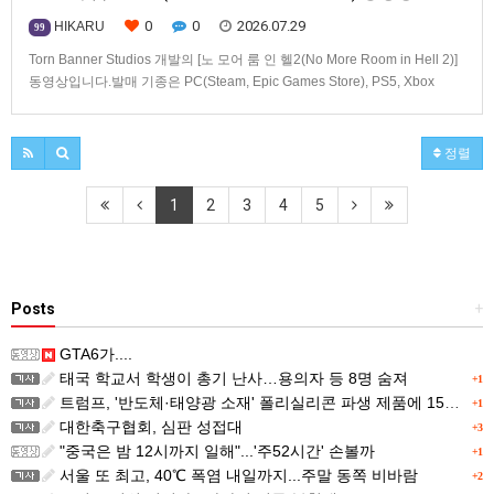
0
0
2026.07.29
HIKARU
99
Torn Banner Studios 개발의 [노 모어 룸 인 헬2(No More Room in Hell 2)]
동영상입니다.발매 기종은 PC(Steam, Epic Games Store), PS5, Xbox
Series X|S.
정렬
1
2
3
4
5
Posts
+
GTA6가....
태국 학교서 학생이 총기 난사…용의자 등 8명 숨져
+1
트럼프, '반도체·태양광 소재' 폴리실리콘 파생 제품에 15% 관세...한국 기업도 영향
+1
대한축구협회, 심판 성접대
+3
"중국은 밤 12시까지 일해"...'주52시간' 손볼까
+1
서울 또 최고, 40℃ 폭염 내일까지...주말 동쪽 비바람
+2