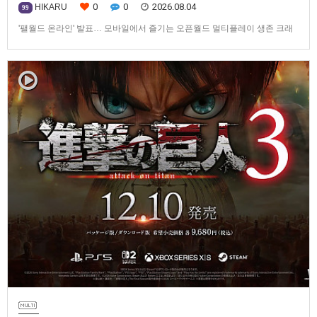
0
0
2026.08.04
HIKARU
99
'팰월드 온라인' 발표… 모바일에서 즐기는 오픈월드 멀티플레이 생존 크래
프트탐험·팰 포획·거점 건설·협동 플레이를 언제 어디서나2026년 8월 3일,
Garena Online Private Limited(이하 Garena)는 팰월드(Palworld) 개발사
인Pocketpair의 정식 라이선스를 받아, 글로벌 히트작 '팰월드(Palworld)'를
기반으로 한…