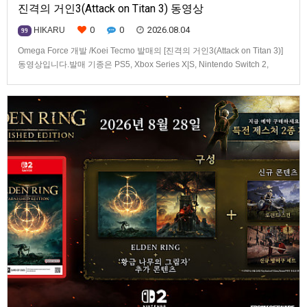
진격의 거인3(Attack on Titan 3) 동영상
0
0
2026.08.04
HIKARU
99
Omega Force 개발 /Koei Tecmo 발매의 [진격의 거인3(Attack on Titan 3)]
동영상입니다.발매 기종은 PS5, Xbox Series X|S, Nintendo Switch 2,
PC(Steam). 발매는 2026년 12월 10일로 예정.