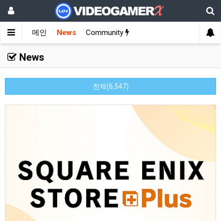
메인
News
Community
News
전체(6,547)