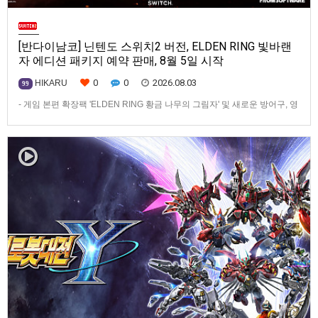
[반다이남코] 닌텐도 스위치2 버전, ELDEN RING 빛바랜
자 에디션 패키지 예약 판매, 8월 5일 시작
0
0
2026.08.03
HIKARU
99
- 게임 본편 확장팩 'ELDEN RING 황금 나무의 그림자' 및 새로운 방어구, 영
마 토렌트용 장비 등 포함반다이남코 엔터테인먼트 코리아(지사장 장태근)
는 ‘ELDEN RING 빛바랜 자 에디션’의 Nintendo Switch™ 2용 패키지 선주
문 판매를 8월 5일(수)부터 시작한다고 발표했다.‘ELDEN RING 빛바랜 자
에디션’에는 ‘ELDEN R…