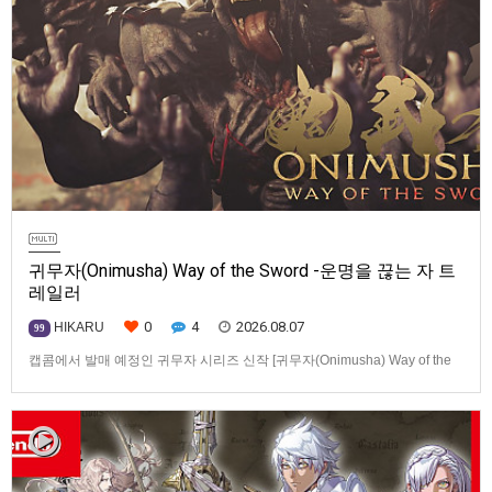
귀무자(Onimusha) Way of the Sword -운명을 끊는 자 트
레일러
0
4
2026.08.07
HIKARU
99
캡콤에서 발매 예정인 귀무자 시리즈 신작 [귀무자(Onimusha) Way of the
Sword] -운명을 끊는 자 트레일러입니다.발매 기종은 PS5, Xbox Series
X|S, PC(Steam). 발매는 2026년 9월 4일로 예정.