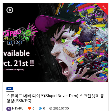
발매일은 미정.==================================차량 호출 사업
Hot
을 운영하는 드라이버가 되어라'Rideshare "Stimulat…
스튜피드 네버 다이즈(Stupid Never Dies) 스크린샷과 동
영상(PS5/PC)
0
0
2026.07.30
HIKARU
99