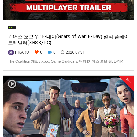
기어스 오브 워: E-데이(Gears of War: E-Day) 멀티 플레이
트레일러(XBSX/PC)
0
0
2026.07.31
HIKARU
99
The Coalition 개발 / Xbox Game Studios 발매의 [기어스 오브 워: E-데이
(Gears of War: E-Day)] 동영상입니다.발매 기종은 Xbox Series X|S, PC. 발
매는 2026년 10월 6일로 예정.
Hot