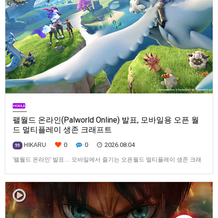
팰월드 온라인(Palworld Online) 발표, 모바일용 오픈 월
드 멀티플레이 생존 크래프트
0
0
2026.08.04
HIKARU
99
'팰월드 온라인' 발표… 모바일에서 즐기는 오픈월드 멀티플레이 생존 크래
프트탐험·팰 포획·거점 건설·협동 플레이를 언제 어디서나2026년 8월 3일,
Garena Online Private Limited(이하 Garena)는 팰월드(Palworld) 개발사
인Pocketpair의 정식 라이선스를 받아, 글로벌 히트작 '팰월드(Palworld)'를
기반으로 한…