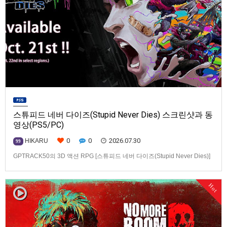
스튜피드 네버 다이즈(Stupid Never Dies) 스크린샷과 동
영상(PS5/PC)
0
0
2026.07.30
HIKARU
99
GPTRACK50의 3D 액션 RPG [스튜피드 네버 다이즈(Stupid Never Dies)]
스크린샷과 동영상입니다.발매 기종은 PS5, PC(Steam). 발매는 2026년 10
월 21일로 예정.
Hot