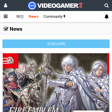
메인
News
Community
News
전체(6,544)