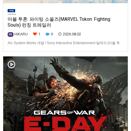
마블 투혼: 파이팅 소울즈(MARVEL Tokon: Fighting
Souls) 런칭 트레일러
1
0
2026.08.02
HIKARU
99
Arc System Works 개발 / Sony Interactive Entertainment 발매의 [마블 투
혼: 파이팅 소울즈(MARVEL Tokon: Fighting Souls)] 런칭 트레일러입니다.
발매 기종은 PS5, PC(Steam, Epic Games Store). 발매는 2026년 8월 7일
로 예정.