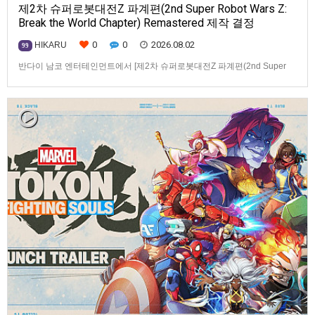
제2차 슈퍼로봇대전Z 파계편(2nd Super Robot Wars Z:
Break the World Chapter) Remastered 제작 결정
0
0
2026.08.02
HIKARU
99
반다이 남코 엔터테인먼트에서 [제2차 슈퍼로봇대전Z 파계편(2nd Super
Robot Wars Z: Break the World Chapter) Remastered] 제작을 발표했습니
다.발매 기종, 발매 시기 등은 이번에 공개되지 않았습니다.참고로, 오리지날
판[제2차 슈퍼로봇대전Z 파계편]은 2011년 PSP로 발매되었으며, 2012년
에 발매되었던 [제2…