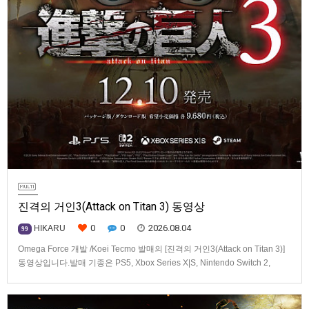
진격의 거인3(Attack on Titan 3) 동영상
0
0
2026.08.04
HIKARU
99
Omega Force 개발 /Koei Tecmo 발매의 [진격의 거인3(Attack on Titan 3)]
동영상입니다.발매 기종은 PS5, Xbox Series X|S, Nintendo Switch 2,
PC(Steam). 발매는 2026년 12월 10일로 예정.