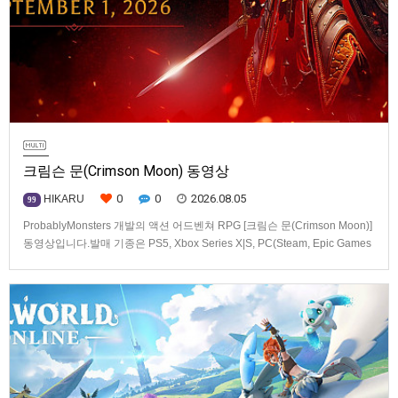
크림슨 문(Crimson Moon) 동영상
0
0
2026.08.05
HIKARU
99
ProbablyMonsters 개발의 액션 어드벤쳐 RPG [크림슨 문(Crimson Moon)]
동영상입니다.발매 기종은 PS5, Xbox Series X|S, PC(Steam, Epic Games
Store). 발매는 2026년 9월 1일, 가격은 Standard Edition은 $19.99, Deluxe
Edition은 $29.99