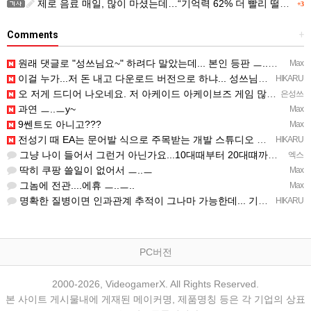
제로 음료 매일, 많이 마셨는데…“기억력 62% 더 빨리 떨어진다
+3
Comments
+
원래 댓글로 "성쓰님요~" 하려다 말았는데... 본인 등판 ㅡ..ㅡy~
Max
이걸 누가...저 돈 내고 다운로드 버전으로 하냐... 성쓰님이 계셨다!!!...
HIKARU
오 저게 드디어 나오네요. 저 아케이드 아케이브즈 게임 많이 샀는데요 ㅎㅎㅎ
은성쓰
과연 ㅡ..ㅡy~
Max
9쎈트도 아니고???
Max
전성기 때 EA는 문어발 식으로 주목받는 개발 스튜디오 흡수하고, 빙신....만들어서 내다 버리는 걸로 유명…
HIKARU
그냥 나이 들어서 그런거 아닌가요...10대때부터 20대떄까지 관찰한거면 몰라도...
엑스
딱히 쿠팡 쓸일이 없어서 ㅡ..ㅡ
Max
그놈에 전관....에휴 ㅡ..ㅡ..
Max
명확한 질병이면 인과관계 추적이 그나마 가능한데... 기억력 감퇴는 상대적인 거고, 개인 편차가 심해서...…
HIKARU
PC버전
2000-2026, VideogamerX. All Rights Reserved.
본 사이트 게시물내에 게재된 메이커명, 제품명칭 등은 각 기업의 상표