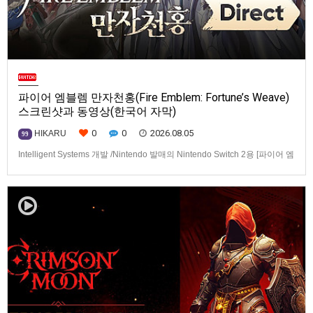
파이어 엠블렘 만자천홍(Fire Emblem: Fortune’s Weave)
스크린샷과 동영상(한국어 자막)
0
0
2026.08.05
HIKARU
99
Intelligent Systems 개발 /Nintendo 발매의 Nintendo Switch 2용 [파이어 엠
블렘 만자천홍(Fire Emblem: Fortune’s Weave)] 스크린샷과 동영상입니다.
발매는 2026년 9월 17일로 예정.