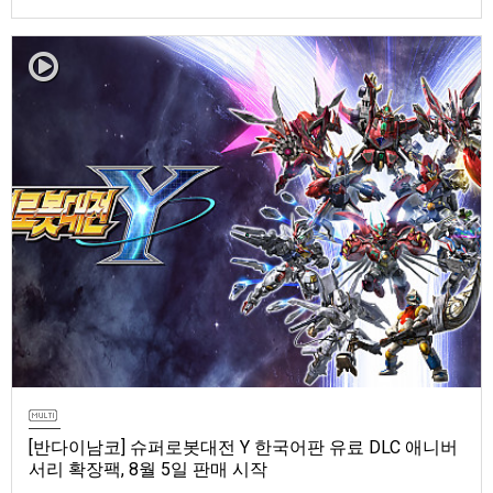
마 토렌트용 장비 등 포함반다이남코 엔터테인먼트 코리아(지사장 장태근)
는 ‘ELDEN RING 빛바랜 자 에디션’의 Nintendo Switch™ 2용 패키지 선주
문 판매를 8월 5일(수)부터 시작한다고 발표했다.‘ELDEN RING 빛바랜 자
에디션’에는 ‘ELDEN R…
[반다이남코] 슈퍼로봇대전 Y 한국어판 유료 DLC 애니버
서리 확장팩, 8월 5일 판매 시작