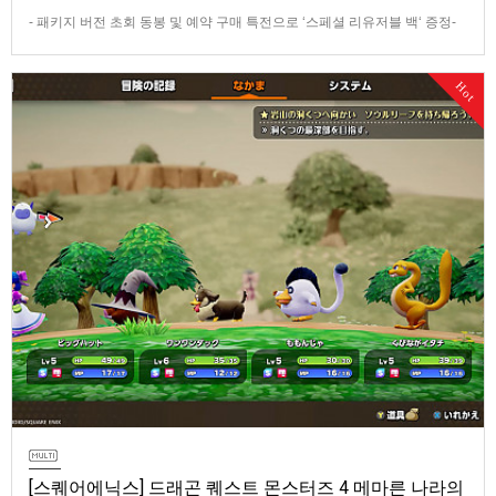
- 패키지 버전 초회 동봉 및 예약 구매 특전으로 ‘스페셜 리유저블 백‘ 증정-
데이 원 에디션 및 코엔 피규어 등이 포함된 콜렉터즈 에디션 판매반다이남
코 엔터테인먼트 코리아(지사장 장태근)는 PlayStation®5용 ‘더 블러드 오
Hot
브 던워커’(한국어판)의 패키지 예약 판매를 2026년 7월 29일(수) 시작한다
고 발표했다.■ 패키지 버전 초회 동봉 및 …
[스퀘어에닉스] 드래곤 퀘스트 몬스터즈 4 메마른 나라의