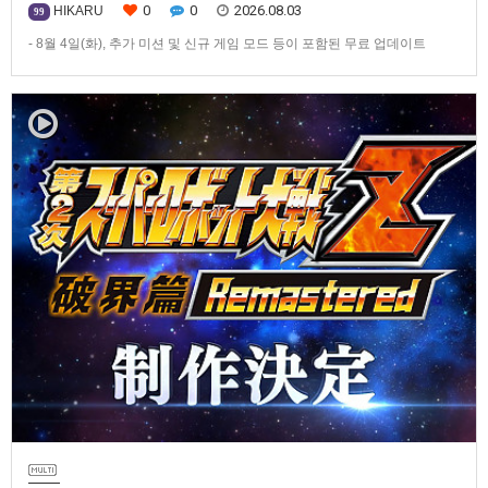
0
0
2026.08.03
HIKARU
99
- 8월 4일(화), 추가 미션 및 신규 게임 모드 등이 포함된 무료 업데이트
ver1.4.0 배포- ‘애니버서리 확장팩’ 발매 기념, 최대 42% 할인 진행반다이
남코 엔터테인먼트 코리아(지사장 장태근)는 PlayStation®5, Nintendo
Switch™, Steam®용 ‘슈퍼로봇대전 Y’(한국어판)의 유료 DLC ‘애니버서리
확장팩’을 2026년 …