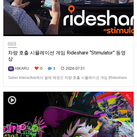
차량 호출 시뮬레이션 게임 Rideshare “Stimulator” 동영
상
0
3
2026.07.31
HIKARU
99
Saber Interactive에서 발매 예정인 차량 호출 시뮬레이션 게임 [Rideshare
“Stimulator”] 동영상입니다.발매 기종은 PS5, Xbox Series X|S, PC(Steam).
발매일은 미정.==================================차량 호출 사업
Hot
을 운영하는 드라이버가 되어라'Rideshare "Stimulat…