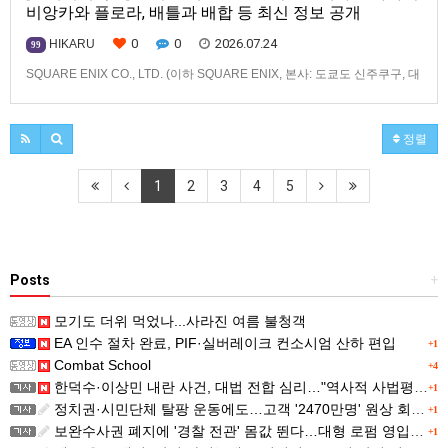
비앙카와 플로라, 배틀과 배합 등 최신 정보 공개
0
0
2026.07.24
HIKARU
99
SQUARE ENIX CO., LTD. (이하 SQUARE ENIX, 본사: 도쿄도 신주쿠구, 대
표: 키류 타카시)는2026년 12월 3일(목) 발매 예정인「드래곤 퀘스트 몬스
터즈」 시리즈 최신작, 『드래곤 퀘스트 몬스터즈 4 메마른 나라의 비앙카
와 플로라』(대응 기종: Nintendo Switch™ 2/Nintendo
정렬
Switch™/PlayStation®…
1
2
3
4
5
Posts
+
모기도 더위 먹었나...사라진 여름 불청객
EA 인수 절차 완료, PIF·실버레이크 컨소시엄 산하 편입
+1
Combat School
+4
한덕수·이상민 내란 사건, 대법 전합 심리…"역사적 사법평가"(종합)
+1
정치권·시민단체 탈팡 운동에도…고객 '2470만명' 원상 회복, "고물가에 돌팡"
+1
보완수사권 폐지에 '경찰 전관' 몸값 뛴다…대형 로펌 영입전쟁
+1