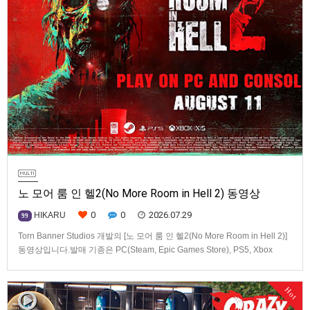
노 모어 룸 인 헬2(No More Room in Hell 2) 동영상
0
0
2026.07.29
HIKARU
99
Torn Banner Studios 개발의 [노 모어 룸 인 헬2(No More Room in Hell 2)]
동영상입니다.발매 기종은 PC(Steam, Epic Games Store), PS5, Xbox
Series X|S.
Hot