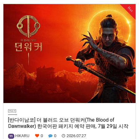
Series X|S, Nintendo Switch 2, PC(Steam, Microsoft Store). 발매는 2027
Hot
년으로 예정.
[반다이남코] 더 블러드 오브 던워커(The Blood of
Dawnwalker) 한국어판 패키지 예약 판매, 7월 29일 시작
0
0
2026.07.27
HIKARU
99