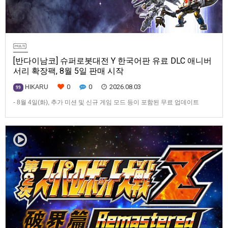
[반다이남코] 슈퍼로봇대전 Y 한국어판 유료 DLC 애니버
서리 확장팩, 8월 5일 판매 시작
0
0
2026.08.03
HIKARU
99
- 8월 4일(화), 추가 미션 및 신규 게임 모드 등이 포함된 무료 업데이트
ver1.4.0 배포- ‘애니버서리 확장팩’ 발매 기념, 최대 42% 할인 진행반다이
남코 엔터테인먼트 코리아(지사장 장태근)는 PlayStation®5, Nintendo
Switch™, Steam®용 ‘슈퍼로봇대전 Y’(한국어판)의 유료 DLC ‘애니버서리
확장팩’을 2026년 …