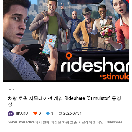
차량 호출 시뮬레이션 게임 Rideshare “Stimulator” 동영
상
0
3
2026.07.31
HIKARU
99
Saber Interactive에서 발매 예정인 차량 호출 시뮬레이션 게임 [Rideshare
“Stimulator”] 동영상입니다.발매 기종은 PS5, Xbox Series X|S, PC(Steam).