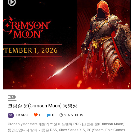
크림슨 문(Crimson Moon) 동영상
0
0
2026.08.05
HIKARU
99
ProbablyMonsters 개발의 액션 어드벤쳐 RPG [크림슨 문(Crimson Moon)]
동영상입니다.발매 기종은 PS5, Xbox Series X|S, PC(Steam, Epic Games