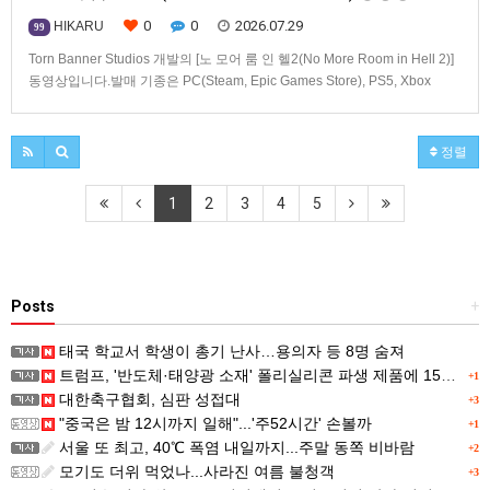
0
0
2026.07.29
HIKARU
99
Torn Banner Studios 개발의 [노 모어 룸 인 헬2(No More Room in Hell 2)]
동영상입니다.발매 기종은 PC(Steam, Epic Games Store), PS5, Xbox
Series X|S.
정렬
1
2
3
4
5
Posts
+
태국 학교서 학생이 총기 난사…용의자 등 8명 숨져
트럼프, '반도체·태양광 소재' 폴리실리콘 파생 제품에 15% 관세...한국 기업도 영향
+1
대한축구협회, 심판 성접대
+3
"중국은 밤 12시까지 일해"...'주52시간' 손볼까
+1
서울 또 최고, 40℃ 폭염 내일까지...주말 동쪽 비바람
+2
모기도 더위 먹었나...사라진 여름 불청객
+3