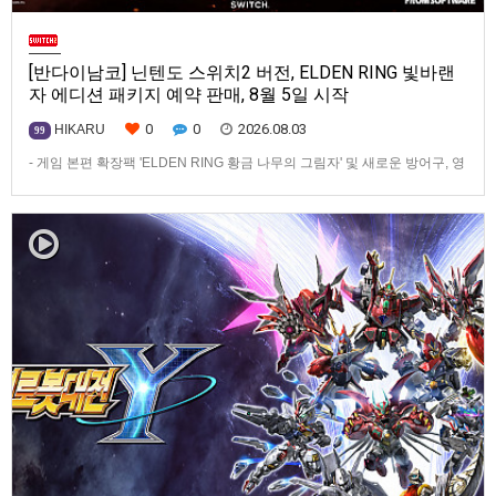
[반다이남코] 닌텐도 스위치2 버전, ELDEN RING 빛바랜
자 에디션 패키지 예약 판매, 8월 5일 시작
0
0
2026.08.03
HIKARU
99
- 게임 본편 확장팩 'ELDEN RING 황금 나무의 그림자' 및 새로운 방어구, 영
마 토렌트용 장비 등 포함반다이남코 엔터테인먼트 코리아(지사장 장태근)
는 ‘ELDEN RING 빛바랜 자 에디션’의 Nintendo Switch™ 2용 패키지 선주
문 판매를 8월 5일(수)부터 시작한다고 발표했다.‘ELDEN RING 빛바랜 자
에디션’에는 ‘ELDEN R…