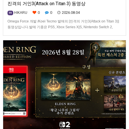
진격의 거인3(Attack on Titan 3) 동영상
0
0
2026.08.04
HIKARU
99
Omega Force 개발 /Koei Tecmo 발매의 [진격의 거인3(Attack on Titan 3)]
동영상입니다.발매 기종은 PS5, Xbox Series X|S, Nintendo Switch 2,
PC(Steam). 발매는 2026년 12월 10일로 예정.