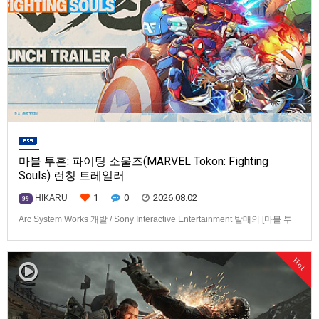
마블 투혼: 파이팅 소울즈(MARVEL Tokon: Fighting
Souls) 런칭 트레일러
1
0
2026.08.02
HIKARU
99
Arc System Works 개발 / Sony Interactive Entertainment 발매의 [마블 투
혼: 파이팅 소울즈(MARVEL Tokon: Fighting Souls)] 런칭 트레일러입니다.
발매 기종은 PS5, PC(Steam, Epic Games Store). 발매는 2026년 8월 7일
Hot
로 예정.