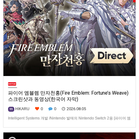
파이어 엠블렘 만자천홍(Fire Emblem: Fortune’s Weave)
스크린샷과 동영상(한국어 자막)
0
0
2026.08.05
HIKARU
99
Intelligent Systems 개발 /Nintendo 발매의 Nintendo Switch 2용 [파이어 엠
블렘 만자천홍(Fire Emblem: Fortune’s Weave)] 스크린샷과 동영상입니다.
발매는 2026년 9월 17일로 예정.