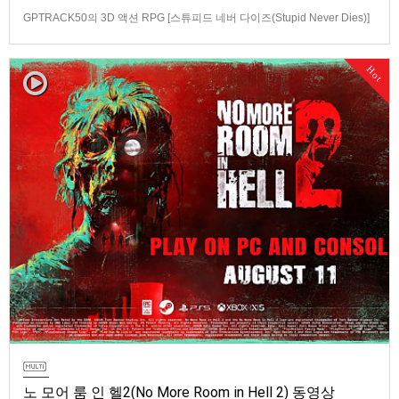
GPTRACK50의 3D 액션 RPG [스튜피드 네버 다이즈(Stupid Never Dies)]
스크린샷과 동영상입니다.발매 기종은 PS5, PC(Steam). 발매는 2026년 10
월 21일로 예정.
Hot
노 모어 룸 인 헬2(No More Room in Hell 2) 동영상