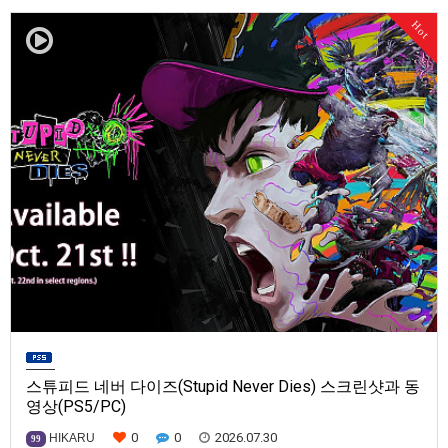
발매일은 미정.==================================차량 호출 사업
Hot
을 운영하는 드라이버가 되어라'Rideshare "Stimulat…
스튜피드 네버 다이즈(Stupid Never Dies) 스크린샷과 동
영상(PS5/PC)
0
0
2026.07.30
HIKARU
99