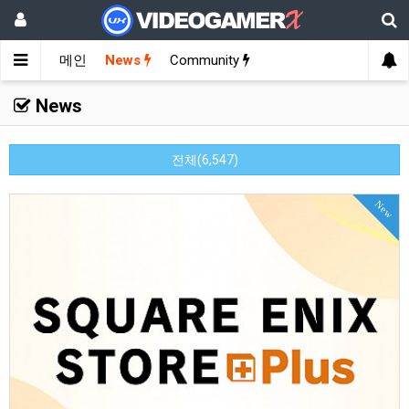
메인
News
Community
News
전체(6,547)
New