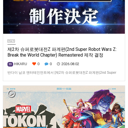
제2차 슈퍼로봇대전Z 파계편(2nd Super Robot Wars Z:
Break the World Chapter) Remastered 제작 결정
0
0
2026.08.02
HIKARU
99
반다이 남코 엔터테인먼트에서 [제2차 슈퍼로봇대전Z 파계편(2nd Super
Robot Wars Z: Break the World Chapter) Remastered] 제작을 발표했습니
다.발매 기종, 발매 시기 등은 이번에 공개되지 않았습니다.참고로, 오리지날
판[제2차 슈퍼로봇대전Z 파계편]은 2011년 PSP로 발매되었으며, 2012년
에 발매되었던 [제2…