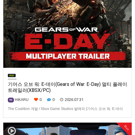
기어스 오브 워: E-데이(Gears of War: E-Day) 멀티 플레이
트레일러(XBSX/PC)
0
0
2026.07.31
HIKARU
99
The Coalition 개발 / Xbox Game Studios 발매의 [기어스 오브 워: E-데이
(Gears of War: E-Day)] 동영상입니다.발매 기종은 Xbox Series X|S, PC. 발
매는 2026년 10월 6일로 예정.
Hot