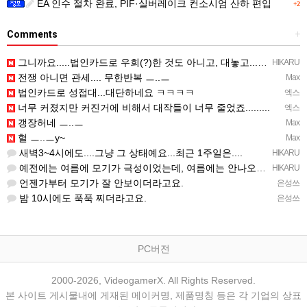
EA 인수 절차 완료, PIF·실버레이크 컨소시엄 산하 편입
+2
Comments
+
그니까요.....법인카드로 우회(?)한 것도 아니고, 대놓고...ㅋ ㅋ)
HIKARU
전쟁 아니면 관세.... 무한반복 ㅡ..ㅡ
Max
법인카드로 성접대...대단하네요 ㅋㅋㅋㅋ
엑스
너무 커졌지만 커진거에 비해서 대작들이 너무 줄었죠.........
엑스
갱장허네 ㅡ..ㅡ
Max
헐 ㅡ..ㅡy~
Max
새벽3~4시에도....그냥 그 상태예요...최근 1주일은....
HIKARU
예전에는 여름에 모기가 극성이었는데, 여름에는 안나오는 것 같은.....ㅎ ㅎ)
HIKARU
언젠가부터 모기가 잘 안보이더라고요.
은성쓰
밤 10시에도 푹푹 찌더라고요.
은성쓰
PC버전
2000-2026, VideogamerX. All Rights Reserved.
본 사이트 게시물내에 게재된 메이커명, 제품명칭 등은 각 기업의 상표