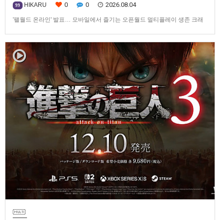
0
0
2026.08.04
HIKARU
99
'팰월드 온라인' 발표… 모바일에서 즐기는 오픈월드 멀티플레이 생존 크래
프트탐험·팰 포획·거점 건설·협동 플레이를 언제 어디서나2026년 8월 3일,
Garena Online Private Limited(이하 Garena)는 팰월드(Palworld) 개발사
인Pocketpair의 정식 라이선스를 받아, 글로벌 히트작 '팰월드(Palworld)'를
기반으로 한…