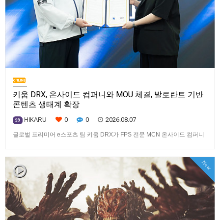
키움 DRX, 온사이드 컴퍼니와 MOU 체결, 발로란트 기반
콘텐츠 생태계 확장
0
0
2026.08.07
HIKARU
99
글로벌 프리미어 e스포츠 팀 키움 DRX가 FPS 전문 MCN 온사이드 컴퍼니
와 손잡고 ‘발로란트’ 중심의 글로벌 콘텐츠 경쟁력 강화에 나선다.키움
DRX는 지난 8월 5일 키움 DRX 서울타워에서 온사이드 컴퍼니와 e스포츠
New
문화 산업 저변 확대 및 콘텐츠 강화를 위한 업무 협약(MOU)을 체결했다고
밝혔다. 이날 협약식에는 키움 DRX 양선일 대표이사, …