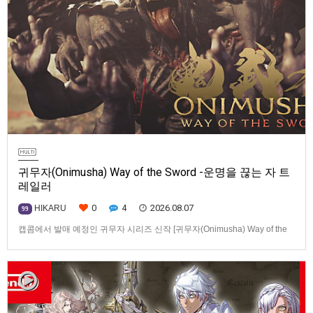
귀무자(Onimusha) Way of the Sword -운명을 끊는 자 트
레일러
0
4
2026.08.07
HIKARU
99
캡콤에서 발매 예정인 귀무자 시리즈 신작 [귀무자(Onimusha) Way of the
Sword] -운명을 끊는 자 트레일러입니다.발매 기종은 PS5, Xbox Series
X|S, PC(Steam). 발매는 2026년 9월 4일로 예정.