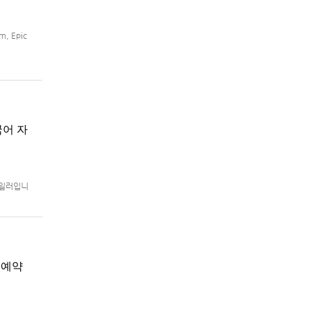
, Epic
국어 자
트레일러입니
로 예정.
지 예약