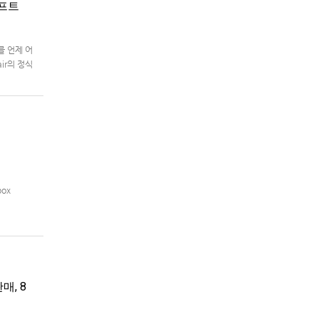
래프트
를 언제 어
air의 정식
box
매, 8