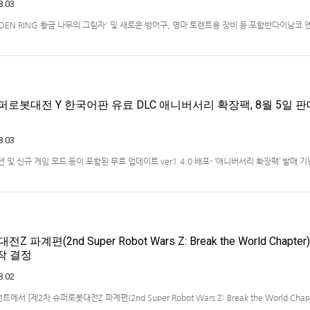
8.03
ELDEN RING 황금 나무의 그림자' 및 새로운 방어구, 영마 토렌트용 장비 등 포함반다이남코
)는 ‘ELDEN RING 빛바랜 자 에디션’의 Nintendo Switch™ 2용 패키지 선주문 판매를 
했다.‘ELDEN RING 빛바랜 자 에디션’에는 ‘ELDEN R…
퍼로봇대전 Y 한국어판 유료 DLC 애니버서리 확장팩, 8월 5일 판
8.03
 미션 및 신규 게임 모드 등이 포함된 무료 업데이트 ver1.4.0 배포- ‘애니버서리 확장팩’ 발매 기
 엔터테인먼트 코리아(지사장 장태근)는 PlayStation®5, Nintendo Switch™, Stea
)의 유료 DLC ‘애니버서리 확장팩’을 2026년 …
파계편(2nd Super Robot Wars Z: Break the World Chapter)
제작 결정
8.02
 [제2차 슈퍼로봇대전Z 파계편(2nd Super Robot Wars Z: Break the World Chapt