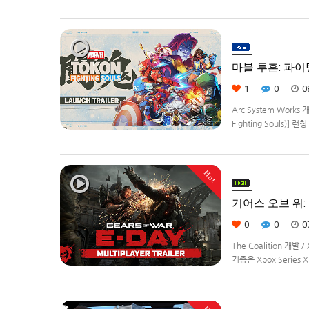
Remastered] 제
로봇대전Z 파계편]은 2
마블 투혼: 파이팅 
1
0
0
Arc System Works 
Fighting Souls)]
정.
Hot
기어스 오브 워: E
0
0
0
The Coalition 개발
기종은 Xbox Series 