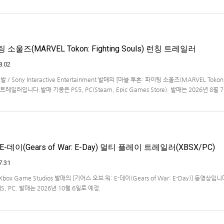
작을 발표했습니다.발매 기종, 발매 시기 등은 이번에 공개되지 않았습니다.참고로, 오리지날판[
011년 PSP로 발매되었으며, 2012년에 발매되었던 [제2…
소울즈(MARVEL Tokon: Fighting Souls) 런칭 트레일러
8.02
개발 / Sony Interactive Entertainment 발매의 [마블 투혼: 파이팅 소울즈(MARVEL Tokon
 런칭 트레일러입니다.발매 기종은 PS5, PC(Steam, Epic Games Store). 발매는 2026년 8월
-데이(Gears of War: E-Day) 멀티 플레이 트레일러(XBSX/PC)
7.31
 / Xbox Game Studios 발매의 [기어스 오브 워: E-데이(Gears of War: E-Day)] 동영상입
X|S, PC. 발매는 2026년 10월 6일로 예정.