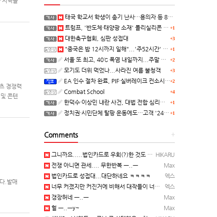
아 지역을
대상 지역
태국 학교서 학생이 총기 난사…용의자 등 8명 숨져
트럼프, '반도체·태양광 소재' 폴리실리콘 파생 제품에 15% 관세...한국 기업도 영향
+1
대한축구협회, 심판 성접대
+3
"중국은 밤 12시까지 일해"...'주52시간' 손볼까
+1
서울 또 최고, 40℃ 폭염 내일까지...주말 동쪽 비바람
+2
모기도 더위 먹었나...사라진 여름 불청객
+3
EA 인수 절차 완료, PIF·실버레이크 컨소시엄 산하 편입
+2
텐츠 경쟁력
Combat School
+4
 및 콘텐
한덕수·이상민 내란 사건, 대법 전합 심리…"역사적 사법평가"(종합)
+1
정치권·시민단체 탈팡 운동에도…고객 '2470만명' 원상 회복, "고물가에 돌팡"
+1
Comments
+
그니까요.....법인카드로 우회(?)한 것도 아니고, 대놓고...ㅋ ㅋ)
HIKARU
전쟁 아니면 관세.... 무한반복 ㅡ..ㅡ
Max
법인카드로 성접대...대단하네요 ㅋㅋㅋㅋ
엑스
니다.발매
너무 커졌지만 커진거에 비해서 대작들이 너무 줄었죠.........
엑스
갱장허네 ㅡ..ㅡ
Max
헐 ㅡ..ㅡy~
Max