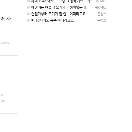
새벽3~4시에도....그냥 그 상태예요...최근 1주일은....
HIKARU
예전에는 여름에 모기가 극성이었는데, 여름에는 안나오는 것 같은.....ㅎ ㅎ)
HIKARU
언젠가부터 모기가 잘 안보이더라고요.
은성쓰
국어 자
밤 10시에도 푹푹 찌더라고요.
은성쓰
une’s
ox
luxe