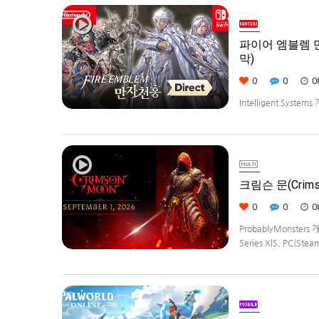
파이어 엠블렘 만자
막)
0
0
0
Intelligent Syste
Weave)] 스크린샷과
크림슨 문(Crims
0
0
0
ProbablyMonster
Series X|S, PC(Ste
Edition은 $29.99