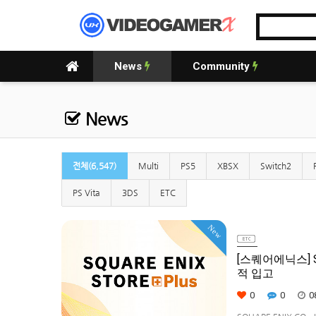
News
Community
News
전체(6,547)
Multi
PS5
XBSX
Switch2
PS Vita
3DS
ETC
New
[스퀘어에닉스] S
적 입고
0
0
0