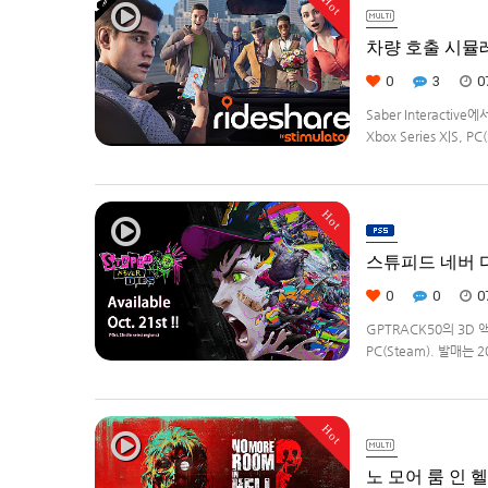
Hot
차량 호출 시뮬레이션
0
3
0
Saber Interacti
Xbox Series X|S
영하는 드라이버가 되어라'R
Hot
스튜피드 네버 다이
0
0
0
GPTRACK50의 3D 
PC(Steam). 발매는 
Hot
노 모어 룸 인 헬2(