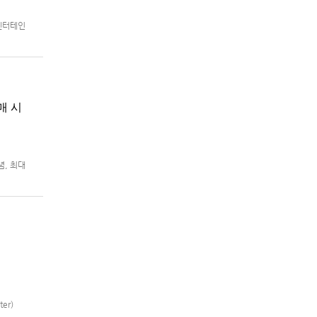
 엔터테인
8월 5일
매 시
념, 최대
m®용 ‘슈
er)