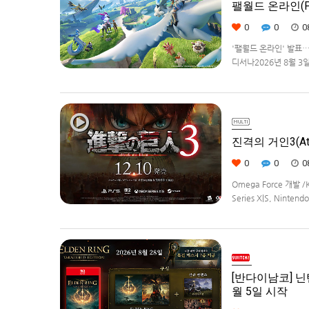
팰월드 온라인(Pa
0
0
0
'팰월드 온라인' 발표
디서나2026년 8월 3일, 
라이선스를 받아, 글로벌
진격의 거인3(Atta
0
0
0
Omega Force 개발 /
Series X|S, Ninte
[반다이남코] 닌텐
월 5일 시작