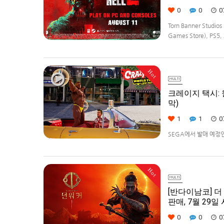
0
0
0
Torn Banner Stud
Games Store), PS5, 
Hot
크레이지 택시: 월
막)
1
1
0
SEGA에서 발매 예정인 [
다.발매 기종은 PS5, Xbo
Hot
[반다이남코] 더 
판매, 7월 29일
0
0
0