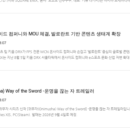
., LTD.(이하 SQUARE ENIX, 본사: 도쿄도 신주쿠구, 대표: 키류 타카시)는 아시아·오세아니
온라인 스토어 「SQUARE ENIX STORE Plus」의 이용 편의성을 한층 높이기 위해 서비스 
식 상품의 판매를 시작하였습니다.「SQUARE ENIX STO…
사이드 컴퍼니와 MOU 체결, 발로란트 기반 콘텐츠 생태계 확장
8.07
 팀 키움 DRX가 FPS 전문 MCN 온사이드 컴퍼니와 손잡고 ‘발로란트’ 중심의 글로벌 콘
X는 지난 8월 5일 키움 DRX 서울타워에서 온사이드 컴퍼니와 e스포츠 문화 산업 저변 확대
약(MOU)을 체결했다고 밝혔다. 이날 협약식에는 키움 DRX 양선일 대표이사, …
a) Way of the Sword -운명을 끊는 자 트레일러
8.07
자 시리즈 신작 [귀무자(Onimusha) Way of the Sword] -운명을 끊는 자 트레일러입
ries X|S, PC(Steam). 발매는 2026년 9월 4일로 예정.