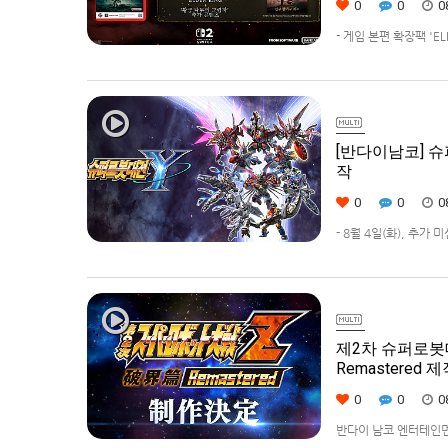
0
0
0
- 게임 본편 확장팩 '
먼트 코리아(지사장 장태근
(수)부터 시작한다고 발표
[반다이남코] 슈
작
0
0
0
- 8월 4일(화), 추가
42% 할인 진행반다이남코
퍼로봇대전 Y’(한국어판
제2차 슈퍼로봇대전Z 
Remastered 
0
0
0
반다이 남코 엔터테인먼트에서