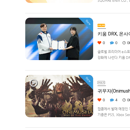
SQUARE ENIX CO
대상으로 운영하는 공식 
을 확대하고, 새로운 공
New
키움 DRX, 온
0
0
0
글로벌 프리미어 e스포츠
강화에 나선다.키움 DR
츠 강화를 위한 업무 협
New
귀무자(Onimush
0
4
0
캡콤에서 발매 예정인 귀무
기종은 PS5, Xbox Se