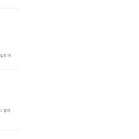
제2차 슈퍼
:
 7일로 예
니다.발매