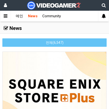
메인
News
Community
News
전체(6,547)