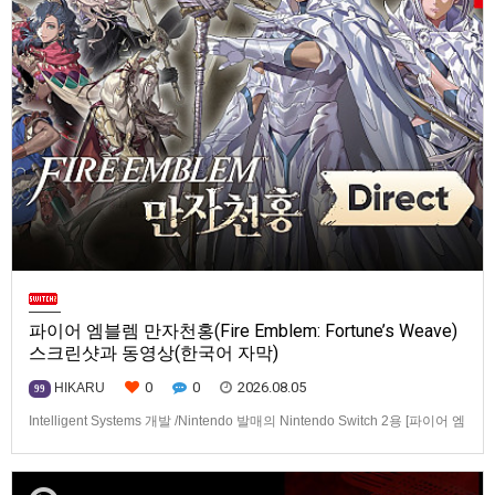
파이어 엠블렘 만자천홍(Fire Emblem: Fortune’s Weave)
스크린샷과 동영상(한국어 자막)
0
0
2026.08.05
HIKARU
99
Intelligent Systems 개발 /Nintendo 발매의 Nintendo Switch 2용 [파이어 엠
블렘 만자천홍(Fire Emblem: Fortune’s Weave)] 스크린샷과 동영상입니다.
발매는 2026년 9월 17일로 예정.