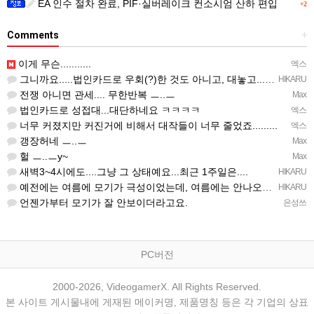
EA 인수 절차 완료, PIF·실버레이크 컨소시엄 산하 편입
+2
Comments
+
이게 무슨...........
엑스
그니까요.....법인카드로 우회(?)한 것도 아니고, 대놓고...ㅋ ㅋ)
HIKARU
전쟁 아니면 관세.... 무한반복 ㅡ..ㅡ
Max
법인카드로 성접대...대단하네요 ㅋㅋㅋㅋ
엑스
너무 커졌지만 커진거에 비해서 대작들이 너무 줄었죠.........
엑스
갱장허네 ㅡ..ㅡ
Max
헐 ㅡ..ㅡy~
Max
새벽3~4시에도....그냥 그 상태예요...최근 1주일은....
HIKARU
예전에는 여름에 모기가 극성이었는데, 여름에는 안나오는 것 같은.....ㅎ ㅎ)
HIKARU
언젠가부터 모기가 잘 안보이더라고요.
은성쓰
PC버전
2000-2026, VideogamerX. All Rights Reserved.
본 사이트 게시물내에 게재된 메이커명, 제품명칭 등은 각 기업의 상표