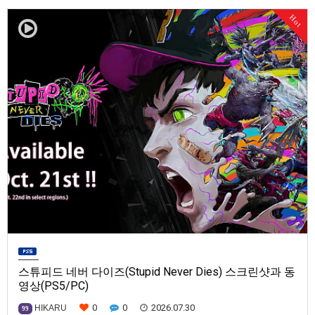
발매일은 미정.==================================차량 호출 사업
Hot
을 운영하는 드라이버가 되어라'Rideshare "Stimulat…
스튜피드 네버 다이즈(Stupid Never Dies) 스크린샷과 동
영상(PS5/PC)
0
0
2026.07.30
HIKARU
99