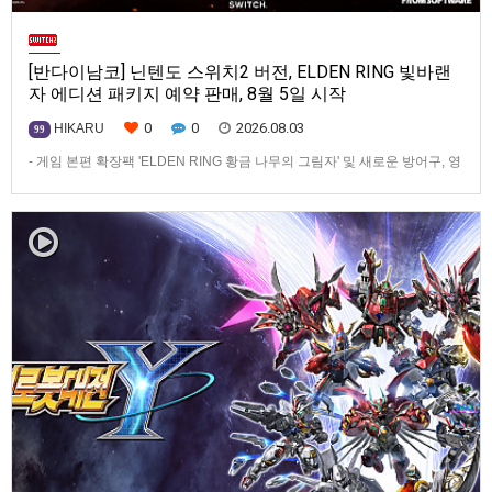
[반다이남코] 닌텐도 스위치2 버전, ELDEN RING 빛바랜
자 에디션 패키지 예약 판매, 8월 5일 시작
0
0
2026.08.03
HIKARU
99
- 게임 본편 확장팩 'ELDEN RING 황금 나무의 그림자' 및 새로운 방어구, 영
마 토렌트용 장비 등 포함반다이남코 엔터테인먼트 코리아(지사장 장태근)
는 ‘ELDEN RING 빛바랜 자 에디션’의 Nintendo Switch™ 2용 패키지 선주
문 판매를 8월 5일(수)부터 시작한다고 발표했다.‘ELDEN RING 빛바랜 자
에디션’에는 ‘ELDEN R…