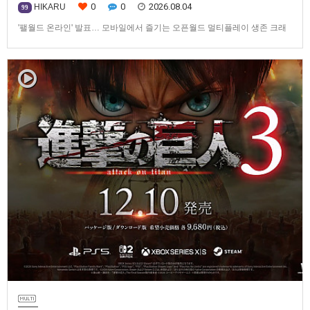
0
0
2026.08.04
HIKARU
99
'팰월드 온라인' 발표… 모바일에서 즐기는 오픈월드 멀티플레이 생존 크래
프트탐험·팰 포획·거점 건설·협동 플레이를 언제 어디서나2026년 8월 3일,
Garena Online Private Limited(이하 Garena)는 팰월드(Palworld) 개발사
인Pocketpair의 정식 라이선스를 받아, 글로벌 히트작 '팰월드(Palworld)'를
기반으로 한…