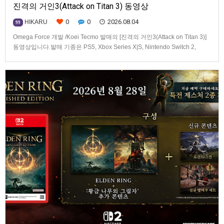
진격의 거인3(Attack on Titan 3) 동영상
0
0
2026.08.04
HIKARU
99
Omega Force 개발 /Koei Tecmo 발매의 [진격의 거인3(Attack on Titan 3)]
동영상입니다.발매 기종은 PS5, Xbox Series X|S, Nintendo Switch 2,
PC(Steam). 발매는 2026년 12월 10일로 예정.