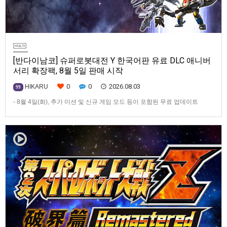
[반다이남코] 슈퍼로봇대전 Y 한국어판 유료 DLC 애니버
서리 확장팩, 8월 5일 판매 시작
0
0
2026.08.03
HIKARU
99
- 8월 4일(화), 추가 미션 및 신규 게임 모드 등이 포함된 무료 업데이트
ver1.4.0 배포- ‘애니버서리 확장팩’ 발매 기념, 최대 42% 할인 진행반다이
남코 엔터테인먼트 코리아(지사장 장태근)는 PlayStation®5, Nintendo
Switch™, Steam®용 ‘슈퍼로봇대전 Y’(한국어판)의 유료 DLC ‘애니버서리
확장팩’을 2026년 …