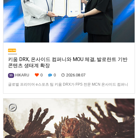
키움 DRX, 온사이드 컴퍼니와 MOU 체결, 발로란트 기반
콘텐츠 생태계 확장
0
0
2026.08.07
HIKARU
99
글로벌 프리미어 e스포츠 팀 키움 DRX가 FPS 전문 MCN 온사이드 컴퍼니
와 손잡고 ‘발로란트’ 중심의 글로벌 콘텐츠 경쟁력 강화에 나선다.키움
DRX는 지난 8월 5일 키움 DRX 서울타워에서 온사이드 컴퍼니와 e스포츠
문화 산업 저변 확대 및 콘텐츠 강화를 위한 업무 협약(MOU)을 체결했다고
밝혔다. 이날 협약식에는 키움 DRX 양선일 대표이사, …