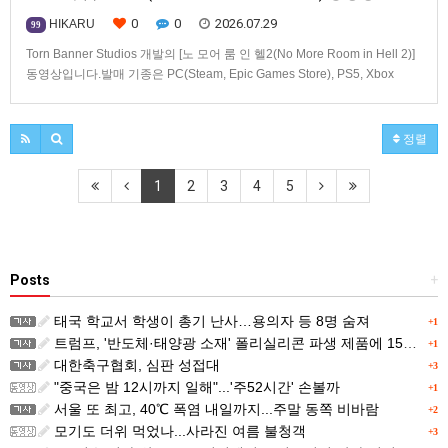
0
0
2026.07.29
HIKARU
99
Torn Banner Studios 개발의 [노 모어 룸 인 헬2(No More Room in Hell 2)]
동영상입니다.발매 기종은 PC(Steam, Epic Games Store), PS5, Xbox
Series X|S.
정렬
1
2
3
4
5
Posts
+
태국 학교서 학생이 총기 난사…용의자 등 8명 숨져
+1
트럼프, '반도체·태양광 소재' 폴리실리콘 파생 제품에 15% 관세...한국 기업도 영향
+1
대한축구협회, 심판 성접대
+3
"중국은 밤 12시까지 일해"...'주52시간' 손볼까
+1
서울 또 최고, 40℃ 폭염 내일까지...주말 동쪽 비바람
+2
모기도 더위 먹었나...사라진 여름 불청객
+3