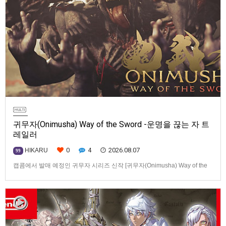
귀무자(Onimusha) Way of the Sword -운명을 끊는 자 트
레일러
0
4
2026.08.07
HIKARU
99
캡콤에서 발매 예정인 귀무자 시리즈 신작 [귀무자(Onimusha) Way of the
Sword] -운명을 끊는 자 트레일러입니다.발매 기종은 PS5, Xbox Series
X|S, PC(Steam). 발매는 2026년 9월 4일로 예정.