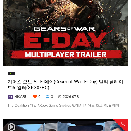
기어스 오브 워: E-데이(Gears of War: E-Day) 멀티 플레이
트레일러(XBSX/PC)
0
0
2026.07.31
HIKARU
99
The Coalition 개발 / Xbox Game Studios 발매의 [기어스 오브 워: E-데이
(Gears of War: E-Day)] 동영상입니다.발매 기종은 Xbox Series X|S, PC. 발
매는 2026년 10월 6일로 예정.
Hot