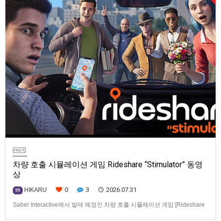
차량 호출 시뮬레이션 게임 Rideshare “Stimulator” 동영
상
0
3
2026.07.31
HIKARU
99
Saber Interactive에서 발매 예정인 차량 호출 시뮬레이션 게임 [Rideshare
“Stimulator”] 동영상입니다.발매 기종은 PS5, Xbox Series X|S, PC(Steam).