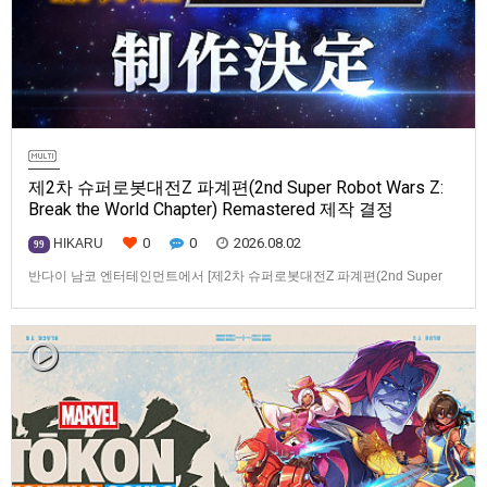
제2차 슈퍼로봇대전Z 파계편(2nd Super Robot Wars Z:
Break the World Chapter) Remastered 제작 결정
0
0
2026.08.02
HIKARU
99
반다이 남코 엔터테인먼트에서 [제2차 슈퍼로봇대전Z 파계편(2nd Super
Robot Wars Z: Break the World Chapter) Remastered] 제작을 발표했습니
다.발매 기종, 발매 시기 등은 이번에 공개되지 않았습니다.참고로, 오리지날
판[제2차 슈퍼로봇대전Z 파계편]은 2011년 PSP로 발매되었으며, 2012년
에 발매되었던 [제2…