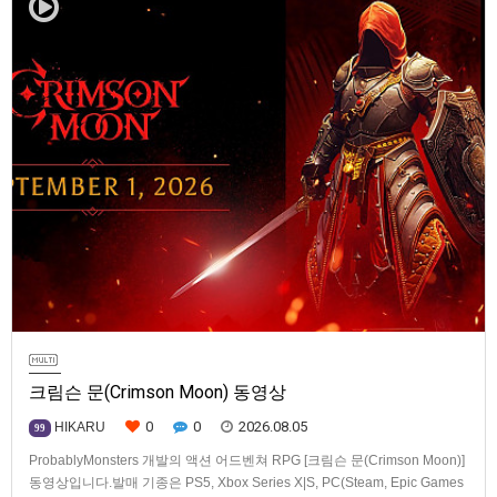
크림슨 문(Crimson Moon) 동영상
0
0
2026.08.05
HIKARU
99
ProbablyMonsters 개발의 액션 어드벤쳐 RPG [크림슨 문(Crimson Moon)]
동영상입니다.발매 기종은 PS5, Xbox Series X|S, PC(Steam, Epic Games