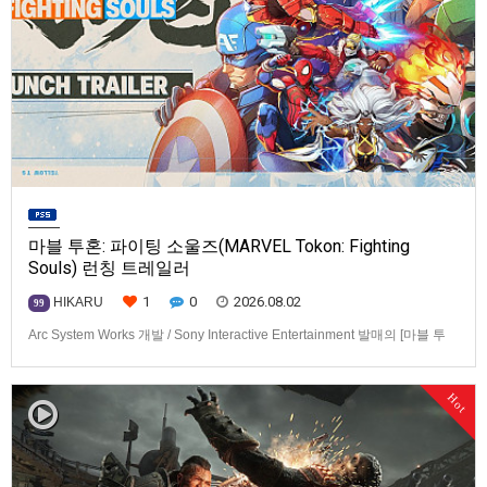
마블 투혼: 파이팅 소울즈(MARVEL Tokon: Fighting
Souls) 런칭 트레일러
1
0
2026.08.02
HIKARU
99
Arc System Works 개발 / Sony Interactive Entertainment 발매의 [마블 투
혼: 파이팅 소울즈(MARVEL Tokon: Fighting Souls)] 런칭 트레일러입니다.
발매 기종은 PS5, PC(Steam, Epic Games Store). 발매는 2026년 8월 7일
Hot
로 예정.