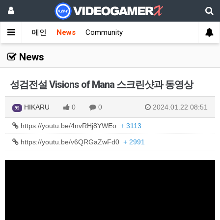
메인
News
Community
News
성검전설 Visions of Mana 스크린샷과 동영상
HIKARU
0
0
2024.01.22 08:51
99
https://youtu.be/4nvRHj8YWEo
+ 3113
https://youtu.be/v6QRGaZwFd0
+ 2991