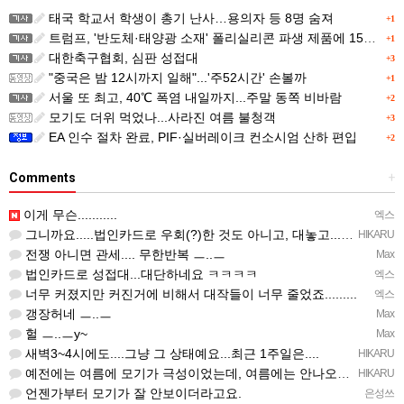
태국 학교서 학생이 총기 난사…용의자 등 8명 숨져
+1
트럼프, '반도체·태양광 소재' 폴리실리콘 파생 제품에 15% 관세...한국 기업도 영향
+1
대한축구협회, 심판 성접대
+3
"중국은 밤 12시까지 일해"...'주52시간' 손볼까
+1
서울 또 최고, 40℃ 폭염 내일까지...주말 동쪽 비바람
+2
모기도 더위 먹었나...사라진 여름 불청객
+3
EA 인수 절차 완료, PIF·실버레이크 컨소시엄 산하 편입
+2
Comments
+
이게 무슨...........
엑스
그니까요.....법인카드로 우회(?)한 것도 아니고, 대놓고...ㅋ ㅋ)
HIKARU
전쟁 아니면 관세.... 무한반복 ㅡ..ㅡ
Max
법인카드로 성접대...대단하네요 ㅋㅋㅋㅋ
엑스
너무 커졌지만 커진거에 비해서 대작들이 너무 줄었죠.........
엑스
갱장허네 ㅡ..ㅡ
Max
헐 ㅡ..ㅡy~
Max
새벽3~4시에도....그냥 그 상태예요...최근 1주일은....
HIKARU
예전에는 여름에 모기가 극성이었는데, 여름에는 안나오는 것 같은.....ㅎ ㅎ)
HIKARU
언젠가부터 모기가 잘 안보이더라고요.
은성쓰