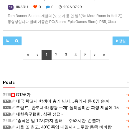
0
0
2026.07.29
HIKARU
99
Torn Banner Studios 개발의 [노 모어 룸 인 헬2(No More Room in Hell 2)]
동영상입니다.발매 기종은 PC(Steam, Epic Games Store), PS5, Xbox
Series X|S.
정렬
1
2
3
4
5
Posts
+
GTA6가....
+1
태국 학교서 학생이 총기 난사…용의자 등 8명 숨져
+1
트럼프, '반도체·태양광 소재' 폴리실리콘 파생 제품에 15% 관세...한국 기업도 영향
+1
대한축구협회, 심판 성접대
+3
"중국은 밤 12시까지 일해"...'주52시간' 손볼까
+1
서울 또 최고, 40℃ 폭염 내일까지...주말 동쪽 비바람
+2