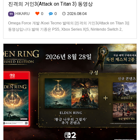
진격의 거인3(Attack on Titan 3) 동영상
0
0
2026.08.04
HIKARU
99
Omega Force 개발 /Koei Tecmo 발매의 [진격의 거인3(Attack on Titan 3)]
동영상입니다.발매 기종은 PS5, Xbox Series X|S, Nintendo Switch 2,
PC(Steam). 발매는 2026년 12월 10일로 예정.