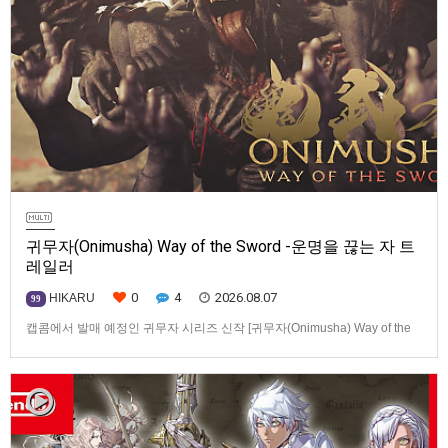
귀무자(Onimusha) Way of the Sword -운명을 끊는 자 트
레일러
0
4
2026.08.07
HIKARU
99
캡콤에서 발매 예정인 귀무자 시리즈 신작 [귀무자(Onimusha) Way of the
Sword] -운명을 끊는 자 트레일러입니다.발매 기종은 PS5, Xbox Series
X|S, PC(Steam). 발매는 2026년 9월 4일로 예정.