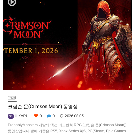
크림슨 문(Crimson Moon) 동영상
0
0
2026.08.05
HIKARU
99
ProbablyMonsters 개발의 액션 어드벤쳐 RPG [크림슨 문(Crimson Moon)]
동영상입니다.발매 기종은 PS5, Xbox Series X|S, PC(Steam, Epic Games