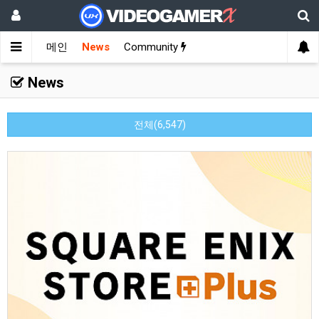
메인
News
Community
News
전체(6,547)