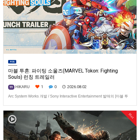
마블 투혼: 파이팅 소울즈(MARVEL Tokon: Fighting
Souls) 런칭 트레일러
1
0
2026.08.02
HIKARU
99
Arc System Works 개발 / Sony Interactive Entertainment 발매의 [마블 투
혼: 파이팅 소울즈(MARVEL Tokon: Fighting Souls)] 런칭 트레일러입니다.
발매 기종은 PS5, PC(Steam, Epic Games Store). 발매는 2026년 8월 7일
Hot
로 예정.