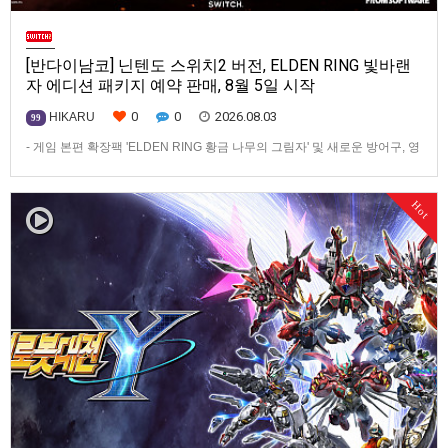
[반다이남코] 닌텐도 스위치2 버전, ELDEN RING 빛바랜
자 에디션 패키지 예약 판매, 8월 5일 시작
0
0
2026.08.03
HIKARU
99
- 게임 본편 확장팩 'ELDEN RING 황금 나무의 그림자' 및 새로운 방어구, 영
마 토렌트용 장비 등 포함반다이남코 엔터테인먼트 코리아(지사장 장태근)
는 ‘ELDEN RING 빛바랜 자 에디션’의 Nintendo Switch™ 2용 패키지 선주
Hot
문 판매를 8월 5일(수)부터 시작한다고 발표했다.‘ELDEN RING 빛바랜 자
에디션’에는 ‘ELDEN R…