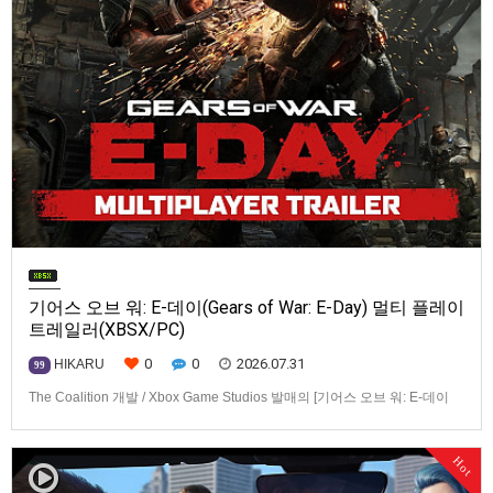
기어스 오브 워: E-데이(Gears of War: E-Day) 멀티 플레이
트레일러(XBSX/PC)
0
0
2026.07.31
HIKARU
99
The Coalition 개발 / Xbox Game Studios 발매의 [기어스 오브 워: E-데이
(Gears of War: E-Day)] 동영상입니다.발매 기종은 Xbox Series X|S, PC. 발
매는 2026년 10월 6일로 예정.
Hot