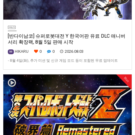
[반다이남코] 슈퍼로봇대전 Y 한국어판 유료 DLC 애니버
서리 확장팩, 8월 5일 판매 시작
0
0
2026.08.03
HIKARU
99
- 8월 4일(화), 추가 미션 및 신규 게임 모드 등이 포함된 무료 업데이트
ver1.4.0 배포- ‘애니버서리 확장팩’ 발매 기념, 최대 42% 할인 진행반다이
남코 엔터테인먼트 코리아(지사장 장태근)는 PlayStation®5, Nintendo
Hot
Switch™, Steam®용 ‘슈퍼로봇대전 Y’(한국어판)의 유료 DLC ‘애니버서리
확장팩’을 2026년 …