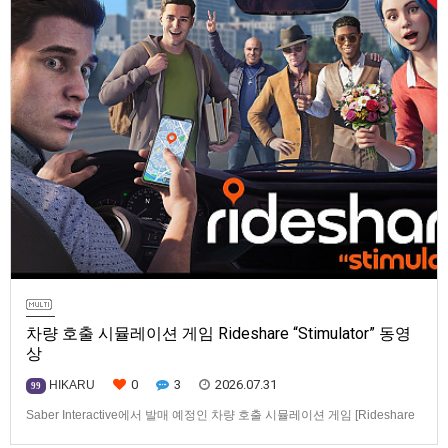
차량 호출 시뮬레이션 게임 Rideshare “Stimulator” 동영
상
0
3
2026.07.31
HIKARU
99
Saber Interactive에서 발매 예정인 차량 호출 시뮬레이션 게임 [Rideshare
“Stimulator”] 동영상입니다.발매 기종은 PS5, Xbox Series X|S, PC(Steam).