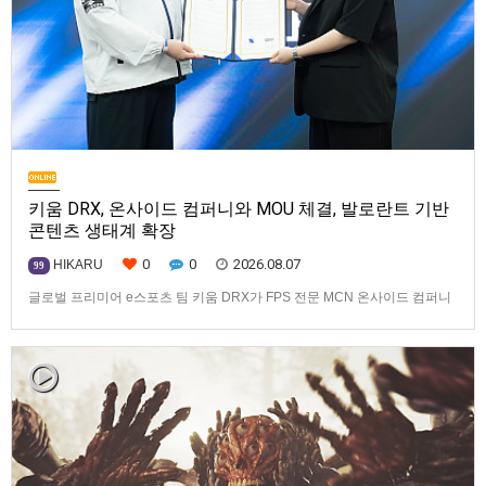
키움 DRX, 온사이드 컴퍼니와 MOU 체결, 발로란트 기반
콘텐츠 생태계 확장
0
0
2026.08.07
HIKARU
99
글로벌 프리미어 e스포츠 팀 키움 DRX가 FPS 전문 MCN 온사이드 컴퍼니
와 손잡고 ‘발로란트’ 중심의 글로벌 콘텐츠 경쟁력 강화에 나선다.키움
DRX는 지난 8월 5일 키움 DRX 서울타워에서 온사이드 컴퍼니와 e스포츠
문화 산업 저변 확대 및 콘텐츠 강화를 위한 업무 협약(MOU)을 체결했다고
밝혔다. 이날 협약식에는 키움 DRX 양선일 대표이사, …