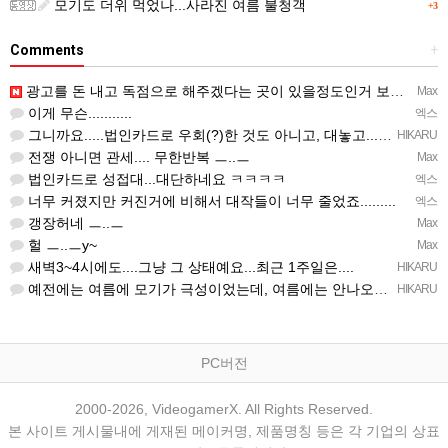
모기도 더위 먹었나...사라진 여름 불청객
+3
Comments
+
광고를 돈 내고 독점으로 해주겠다는 곳이 있을정도인거 보면 어마어마한 게임은 맞는듯 ㅡ..ㅡ... 여태까지 …
Max
이게 무슨...........
엑스
그니까요.....법인카드로 우회(?)한 것도 아니고, 대놓고...ㅋ ㅋ)
HIKARU
전쟁 아니면 관세.... 무한반복 ㅡ..ㅡ
Max
법인카드로 성접대...대단하네요 ㅋㅋㅋㅋ
엑스
너무 커졌지만 커진거에 비해서 대작들이 너무 줄었죠.........
엑스
갱장허네 ㅡ..ㅡ
Max
헐 ㅡ..ㅡy~
Max
새벽3~4시에도....그냥 그 상태예요...최근 1주일은....
HIKARU
예전에는 여름에 모기가 극성이었는데, 여름에는 안나오는 것 같은.....ㅎ ㅎ)
HIKARU
PC버전
2000-2026, VideogamerX. All Rights Reserved.
본 사이트 게시물내에 게재된 메이커명, 제품명칭 등은 각 기업의 상표