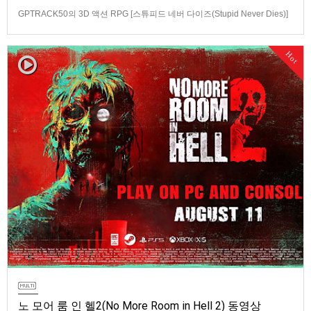
GPTRACK50의 3D 액션 RPG [스튜피드 네버 다이즈(Stupid Never Dies)]
스크린샷과 동영상입니다.발매 기종은 PS5, PC(Steam). 발매는 2026년 10
월 21일로 예정.
Hot
노 모어 룸 인 헬2(No More Room in Hell 2) 동영상