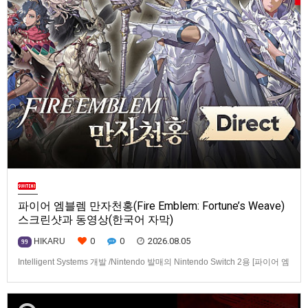
파이어 엠블렘 만자천홍(Fire Emblem: Fortune’s Weave)
스크린샷과 동영상(한국어 자막)
0
0
2026.08.05
HIKARU
99
Intelligent Systems 개발 /Nintendo 발매의 Nintendo Switch 2용 [파이어 엠
블렘 만자천홍(Fire Emblem: Fortune’s Weave)] 스크린샷과 동영상입니다.
발매는 2026년 9월 17일로 예정.