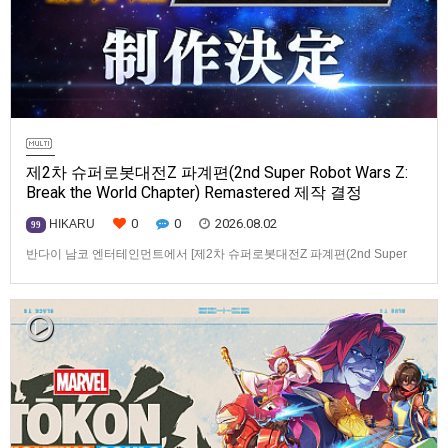
제2차 슈퍼로봇대전Z 파계편(2nd Super Robot Wars Z:
Break the World Chapter) Remastered 제작 결정
0
0
2026.08.02
HIKARU
99
반다이 남코 엔터테인먼트에서 [제2차 슈퍼로봇대전Z 파계편(2nd Super
Robot Wars Z: Break the World Chapter) Remastered] 제작을 발표했습니
다.발매 기종, 발매 시기 등은 이번에 공개되지 않았습니다.참고로, 오리지날
판[제2차 슈퍼로봇대전Z 파계편]은 2011년 PSP로 발매되었으며, 2012년
에 발매되었던 [제2…