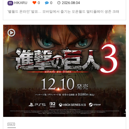
0
0
2026.08.04
HIKARU
99
'팰월드 온라인' 발표… 모바일에서 즐기는 오픈월드 멀티플레이 생존 크래
프트탐험·팰 포획·거점 건설·협동 플레이를 언제 어디서나2026년 8월 3일,
Garena Online Private Limited(이하 Garena)는 팰월드(Palworld) 개발사
인Pocketpair의 정식 라이선스를 받아, 글로벌 히트작 '팰월드(Palworld)'를
기반으로 한…