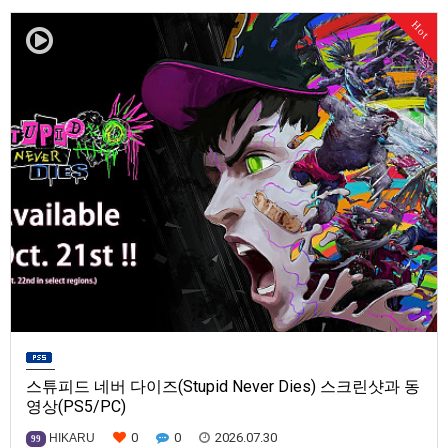
발매일은 미정.==================================차량 호출 사업
Hot
을 운영하는 드라이버가 되어라'Rideshare "Stimulat…
스튜피드 네버 다이즈(Stupid Never Dies) 스크린샷과 동
영상(PS5/PC)
0
0
2026.07.30
HIKARU
99