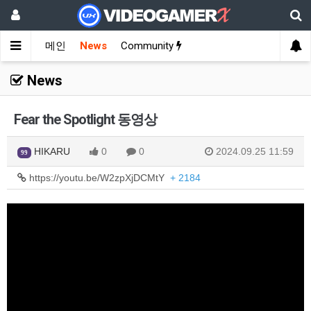
메인
News
Community
News
Fear the Spotlight 동영상
HIKARU
0
0
2024.09.25 11:59
99
https://youtu.be/W2zpXjDCMtY
+ 2184