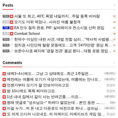
Posts
+
서울 또 최고, 40℃ 폭염 내일까지...주말 동쪽 비바람
+2
모기도 더위 먹었나...사라진 여름 불청객
+3
EA 인수 절차 완료, PIF·실버레이크 컨소시엄 산하 편입
+1
Combat School
+4
한덕수·이상민 내란 사건, 대법 전합 심리…"역사적 사법평가"(종합)
+1
정치권·시민단체 탈팡 운동에도…고객 '2470만명' 원상 회복, "고물가에 돌팡"
+1
보완수사권 폐지에 '경찰 전관' 몸값 뛴다…대형 로펌 영입전쟁
+1
Comments
+
새벽3~4시에도....그냥 그 상태예요...최근 1주일은....
HIKARU
예전에는 여름에 모기가 극성이었는데, 여름에는 안나오는 것 같은.....ㅎ ㅎ)
HIKARU
언젠가부터 모기가 잘 안보이더라고요.
은성쓰
밤 10시에도 푹푹 찌더라고요.
은성쓰
1년 내내 집에서 같이 사는 반려곤충.....이죠...
HIKARU
원래 댓글로 "성쓰님요~" 하려다 말았는데... 본인 등판 ㅡ..ㅡy~
Max
이걸 누가...저 돈 내고 다운로드 버전으로 하냐... 성쓰님이 계셨다!!!...
HIKARU
오 저게 드디어 나오네요. 저 아케이드 아케이브즈 게임 많이 샀는데요 ㅎㅎㅎ
은성쓰