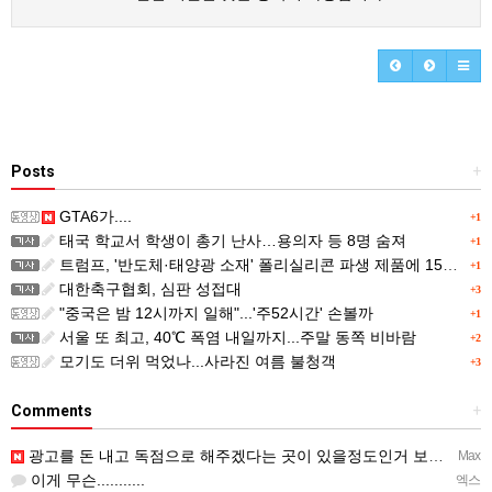
Posts
+
GTA6가....
+1
태국 학교서 학생이 총기 난사…용의자 등 8명 숨져
+1
트럼프, '반도체·태양광 소재' 폴리실리콘 파생 제품에 15% 관세...한국 기업도 영향
+1
대한축구협회, 심판 성접대
+3
"중국은 밤 12시까지 일해"...'주52시간' 손볼까
+1
서울 또 최고, 40℃ 폭염 내일까지...주말 동쪽 비바람
+2
모기도 더위 먹었나...사라진 여름 불청객
+3
Comments
+
광고를 돈 내고 독점으로 해주겠다는 곳이 있을정도인거 보면 어마어마한 게임은 맞는듯 ㅡ..ㅡ... 여태까지 …
Max
이게 무슨...........
엑스