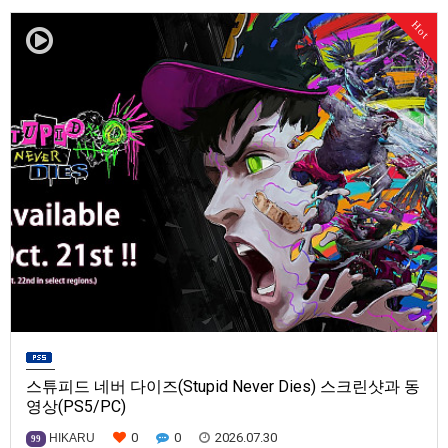
발매일은 미정.==================================차량 호출 사업
Hot
을 운영하는 드라이버가 되어라'Rideshare "Stimulat…
스튜피드 네버 다이즈(Stupid Never Dies) 스크린샷과 동
영상(PS5/PC)
0
0
2026.07.30
HIKARU
99