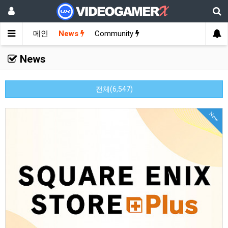
메인
News
Community
News
전체(6,547)
New