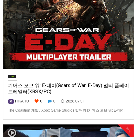
기어스 오브 워: E-데이(Gears of War: E-Day) 멀티 플레이
트레일러(XBSX/PC)
0
0
2026.07.31
HIKARU
99
The Coalition 개발 / Xbox Game Studios 발매의 [기어스 오브 워: E-데이
(Gears of War: E-Day)] 동영상입니다.발매 기종은 Xbox Series X|S, PC. 발
매는 2026년 10월 6일로 예정.
Hot