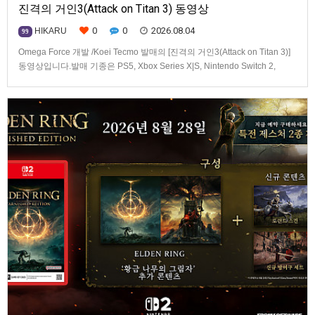
진격의 거인3(Attack on Titan 3) 동영상
0
0
2026.08.04
HIKARU
99
Omega Force 개발 /Koei Tecmo 발매의 [진격의 거인3(Attack on Titan 3)]
동영상입니다.발매 기종은 PS5, Xbox Series X|S, Nintendo Switch 2,
PC(Steam). 발매는 2026년 12월 10일로 예정.