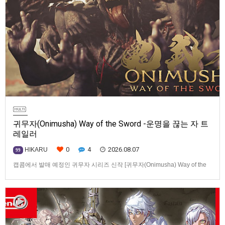
귀무자(Onimusha) Way of the Sword -운명을 끊는 자 트
레일러
0
4
2026.08.07
HIKARU
99
캡콤에서 발매 예정인 귀무자 시리즈 신작 [귀무자(Onimusha) Way of the
Sword] -운명을 끊는 자 트레일러입니다.발매 기종은 PS5, Xbox Series
X|S, PC(Steam). 발매는 2026년 9월 4일로 예정.