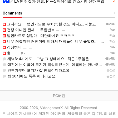
EA 인수 절차 완료, PIF·실버레이크 컨소시엄 산하 편입
+2
Comments
+
그니까요.....법인카드로 우회(?)한 것도 아니고, 대놓고...ㅋ ㅋ)
HIKARU
전쟁 아니면 관세.... 무한반복 ㅡ..ㅡ
Max
법인카드로 성접대...대단하네요 ㅋㅋㅋㅋ
엑스
너무 커졌지만 커진거에 비해서 대작들이 너무 줄었죠.........
엑스
갱장허네 ㅡ..ㅡ
Max
헐 ㅡ..ㅡy~
Max
새벽3~4시에도....그냥 그 상태예요...최근 1주일은....
HIKARU
예전에는 여름에 모기가 극성이었는데, 여름에는 안나오는 것 같은.....ㅎ ㅎ)
HIKARU
언젠가부터 모기가 잘 안보이더라고요.
은성쓰
밤 10시에도 푹푹 찌더라고요.
은성쓰
PC버전
2000-2026, VideogamerX. All Rights Reserved.
본 사이트 게시물내에 게재된 메이커명, 제품명칭 등은 각 기업의 상표