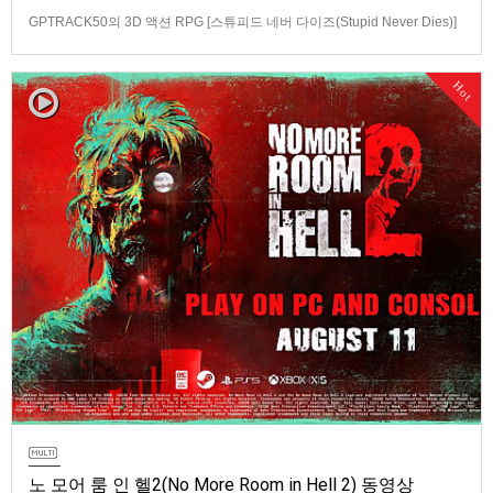
GPTRACK50의 3D 액션 RPG [스튜피드 네버 다이즈(Stupid Never Dies)]
스크린샷과 동영상입니다.발매 기종은 PS5, PC(Steam). 발매는 2026년 10
월 21일로 예정.
Hot
노 모어 룸 인 헬2(No More Room in Hell 2) 동영상