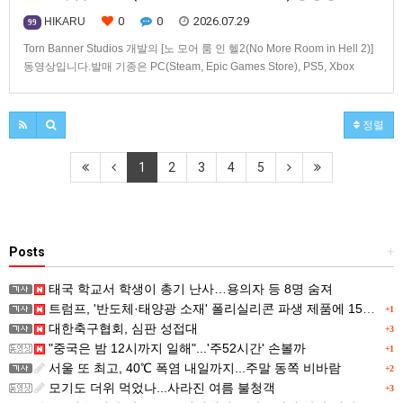
0
0
2026.07.29
HIKARU
99
Torn Banner Studios 개발의 [노 모어 룸 인 헬2(No More Room in Hell 2)]
동영상입니다.발매 기종은 PC(Steam, Epic Games Store), PS5, Xbox
Series X|S.
정렬
1
2
3
4
5
Posts
+
태국 학교서 학생이 총기 난사…용의자 등 8명 숨져
트럼프, '반도체·태양광 소재' 폴리실리콘 파생 제품에 15% 관세...한국 기업도 영향
+1
대한축구협회, 심판 성접대
+3
"중국은 밤 12시까지 일해"...'주52시간' 손볼까
+1
서울 또 최고, 40℃ 폭염 내일까지...주말 동쪽 비바람
+2
모기도 더위 먹었나...사라진 여름 불청객
+3