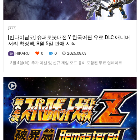
[반다이남코] 슈퍼로봇대전 Y 한국어판 유료 DLC 애니버
서리 확장팩, 8월 5일 판매 시작
0
0
2026.08.03
HIKARU
99
- 8월 4일(화), 추가 미션 및 신규 게임 모드 등이 포함된 무료 업데이트
ver1.4.0 배포- ‘애니버서리 확장팩’ 발매 기념, 최대 42% 할인 진행반다이
남코 엔터테인먼트 코리아(지사장 장태근)는 PlayStation®5, Nintendo
Switch™, Steam®용 ‘슈퍼로봇대전 Y’(한국어판)의 유료 DLC ‘애니버서리
확장팩’을 2026년 …