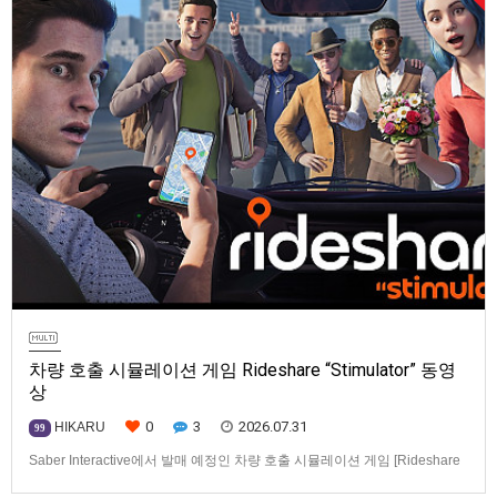
차량 호출 시뮬레이션 게임 Rideshare “Stimulator” 동영
상
0
3
2026.07.31
HIKARU
99
Saber Interactive에서 발매 예정인 차량 호출 시뮬레이션 게임 [Rideshare
“Stimulator”] 동영상입니다.발매 기종은 PS5, Xbox Series X|S, PC(Steam).