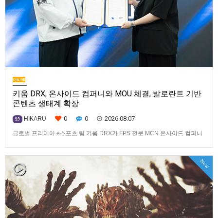
키움 DRX, 온사이드 컴퍼니와 MOU 체결, 발로란트 기반
콘텐츠 생태계 확장
0
0
2026.08.07
HIKARU
99
글로벌 프리미어 e스포츠 팀 키움 DRX가 FPS 전문 MCN 온사이드 컴퍼니
와 손잡고 ‘발로란트’ 중심의 글로벌 콘텐츠 경쟁력 강화에 나선다.키움
DRX는 지난 8월 5일 키움 DRX 서울타워에서 온사이드 컴퍼니와 e스포츠
New
문화 산업 저변 확대 및 콘텐츠 강화를 위한 업무 협약(MOU)을 체결했다고
밝혔다. 이날 협약식에는 키움 DRX 양선일 대표이사, …