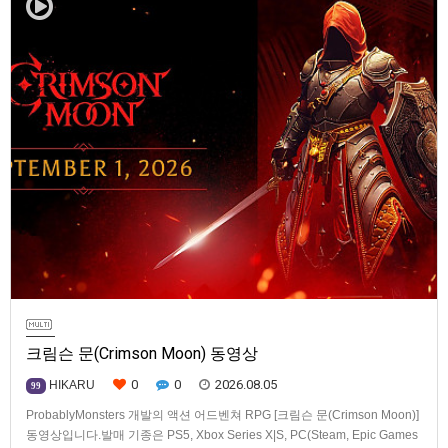
크림슨 문(Crimson Moon) 동영상
0
0
2026.08.05
HIKARU
99
ProbablyMonsters 개발의 액션 어드벤쳐 RPG [크림슨 문(Crimson Moon)]
동영상입니다.발매 기종은 PS5, Xbox Series X|S, PC(Steam, Epic Games