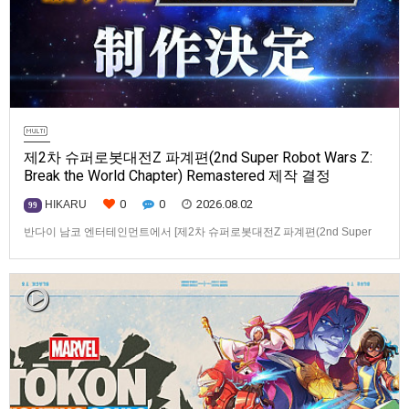
제2차 슈퍼로봇대전Z 파계편(2nd Super Robot Wars Z:
Break the World Chapter) Remastered 제작 결정
0
0
2026.08.02
HIKARU
99
반다이 남코 엔터테인먼트에서 [제2차 슈퍼로봇대전Z 파계편(2nd Super
Robot Wars Z: Break the World Chapter) Remastered] 제작을 발표했습니
다.발매 기종, 발매 시기 등은 이번에 공개되지 않았습니다.참고로, 오리지날
판[제2차 슈퍼로봇대전Z 파계편]은 2011년 PSP로 발매되었으며, 2012년
에 발매되었던 [제2…