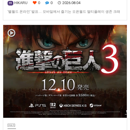
0
0
2026.08.04
HIKARU
99
'팰월드 온라인' 발표… 모바일에서 즐기는 오픈월드 멀티플레이 생존 크래
프트탐험·팰 포획·거점 건설·협동 플레이를 언제 어디서나2026년 8월 3일,
Garena Online Private Limited(이하 Garena)는 팰월드(Palworld) 개발사
인Pocketpair의 정식 라이선스를 받아, 글로벌 히트작 '팰월드(Palworld)'를
기반으로 한…