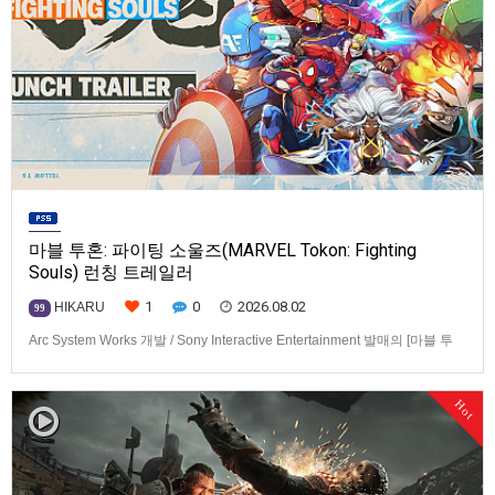
마블 투혼: 파이팅 소울즈(MARVEL Tokon: Fighting
Souls) 런칭 트레일러
1
0
2026.08.02
HIKARU
99
Arc System Works 개발 / Sony Interactive Entertainment 발매의 [마블 투
혼: 파이팅 소울즈(MARVEL Tokon: Fighting Souls)] 런칭 트레일러입니다.
발매 기종은 PS5, PC(Steam, Epic Games Store). 발매는 2026년 8월 7일
Hot
로 예정.