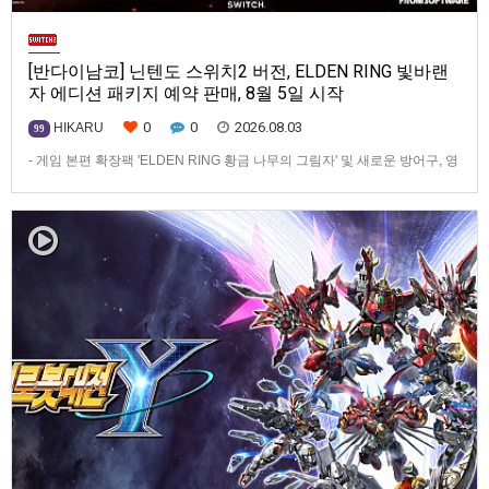
[반다이남코] 닌텐도 스위치2 버전, ELDEN RING 빛바랜
자 에디션 패키지 예약 판매, 8월 5일 시작
0
0
2026.08.03
HIKARU
99
- 게임 본편 확장팩 'ELDEN RING 황금 나무의 그림자' 및 새로운 방어구, 영
마 토렌트용 장비 등 포함반다이남코 엔터테인먼트 코리아(지사장 장태근)
는 ‘ELDEN RING 빛바랜 자 에디션’의 Nintendo Switch™ 2용 패키지 선주
문 판매를 8월 5일(수)부터 시작한다고 발표했다.‘ELDEN RING 빛바랜 자
에디션’에는 ‘ELDEN R…