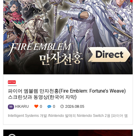
파이어 엠블렘 만자천홍(Fire Emblem: Fortune’s Weave)
스크린샷과 동영상(한국어 자막)
0
0
2026.08.05
HIKARU
99
Intelligent Systems 개발 /Nintendo 발매의 Nintendo Switch 2용 [파이어 엠
블렘 만자천홍(Fire Emblem: Fortune’s Weave)] 스크린샷과 동영상입니다.
발매는 2026년 9월 17일로 예정.