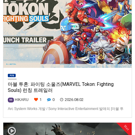
마블 투혼: 파이팅 소울즈(MARVEL Tokon: Fighting
Souls) 런칭 트레일러
1
0
2026.08.02
HIKARU
99
Arc System Works 개발 / Sony Interactive Entertainment 발매의 [마블 투
혼: 파이팅 소울즈(MARVEL Tokon: Fighting Souls)] 런칭 트레일러입니다.
발매 기종은 PS5, PC(Steam, Epic Games Store). 발매는 2026년 8월 7일
Hot
로 예정.