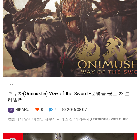
귀무자(Onimusha) Way of the Sword -운명을 끊는 자 트
레일러
0
4
2026.08.07
HIKARU
99
캡콤에서 발매 예정인 귀무자 시리즈 신작 [귀무자(Onimusha) Way of the
Sword] -운명을 끊는 자 트레일러입니다.발매 기종은 PS5, Xbox Series
X|S, PC(Steam). 발매는 2026년 9월 4일로 예정.