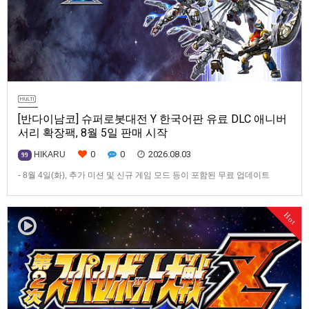
[반다이남코] 슈퍼로봇대전 Y 한국어판 유료 DLC 애니버
서리 확장팩, 8월 5일 판매 시작
0
0
2026.08.03
HIKARU
99
- 8월 4일(화), 추가 미션 및 신규 게임 모드 등이 포함된 무료 업데이트
ver1.4.0 배포- ‘애니버서리 확장팩’ 발매 기념, 최대 42% 할인 진행반다이
남코 엔터테인먼트 코리아(지사장 장태근)는 PlayStation®5, Nintendo
Hot
Switch™, Steam®용 ‘슈퍼로봇대전 Y’(한국어판)의 유료 DLC ‘애니버서리
확장팩’을 2026년 …