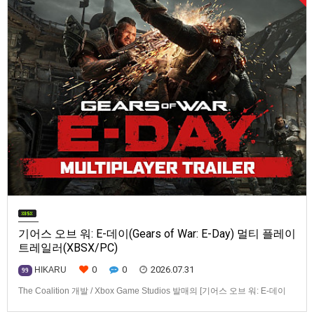
기어스 오브 워: E-데이(Gears of War: E-Day) 멀티 플레이
트레일러(XBSX/PC)
0
0
2026.07.31
HIKARU
99
The Coalition 개발 / Xbox Game Studios 발매의 [기어스 오브 워: E-데이
(Gears of War: E-Day)] 동영상입니다.발매 기종은 Xbox Series X|S, PC. 발