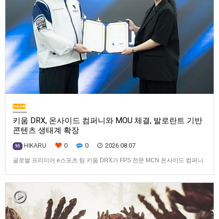
키움 DRX, 온사이드 컴퍼니와 MOU 체결, 발로란트 기반
콘텐츠 생태계 확장
0
0
2026.08.07
HIKARU
99
글로벌 프리미어 e스포츠 팀 키움 DRX가 FPS 전문 MCN 온사이드 컴퍼니
와 손잡고 ‘발로란트’ 중심의 글로벌 콘텐츠 경쟁력 강화에 나선다.키움
DRX는 지난 8월 5일 키움 DRX 서울타워에서 온사이드 컴퍼니와 e스포츠
문화 산업 저변 확대 및 콘텐츠 강화를 위한 업무 협약(MOU)을 체결했다고
밝혔다. 이날 협약식에는 키움 DRX 양선일 대표이사, …