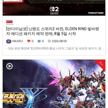
[반다이남코] 닌텐도 스위치2 버전, ELDEN RING 빛바랜
자 에디션 패키지 예약 판매, 8월 5일 시작
0
0
2026.08.03
HIKARU
99
- 게임 본편 확장팩 'ELDEN RING 황금 나무의 그림자' 및 새로운 방어구, 영
마 토렌트용 장비 등 포함반다이남코 엔터테인먼트 코리아(지사장 장태근)
는 ‘ELDEN RING 빛바랜 자 에디션’의 Nintendo Switch™ 2용 패키지 선주
Hot
문 판매를 8월 5일(수)부터 시작한다고 발표했다.‘ELDEN RING 빛바랜 자
에디션’에는 ‘ELDEN R…