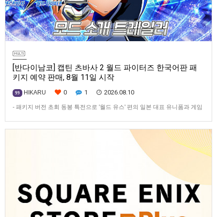
[반다이남코] 캡틴 츠바사 2 월드 파이터즈 한국어판 패
키지 예약 판매, 8월 11일 시작
0
1
2026.08.10
HIKARU
99
- 패키지 버전 초회 동봉 특전으로 '월드 유스' 편의 일본 대표 유니폼과 게임
내 아이템 선행 개방권 2종 획득 가능반다이남코 엔터테인먼트 코리아(지사
장 장태근)는 축구 액션 게임 ‘캡틴 츠바사 2 월드 파이터즈’(한국어판)의
PlayStation®5, Nintendo Switch™용 패키지 선주문 판매를 8월 11일 (화)
부터 시작한다고 발표했다.본 작…