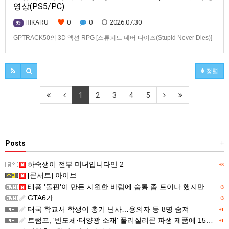
영상(PS5/PC)
0
0
2026.07.30
HIKARU
99
GPTRACK50의 3D 액션 RPG [스튜피드 네버 다이즈(Stupid Never Dies)]
스크린샷과 동영상입니다.발매 기종은 PS5, PC(Steam). 발매는 2026년 10
월 21일로 예정.
정렬
1
2
3
4
5
Posts
+
하숙생이 전부 미녀입니다만 2
+3
[콘서트] 아이브
태풍 '돌핀'이 만든 시원한 바람에 숨통 좀 트이나 했지만…
+3
GTA6가....
+3
태국 학교서 학생이 총기 난사…용의자 등 8명 숨져
+1
트럼프, '반도체·태양광 소재' 폴리실리콘 파생 제품에 15% 관세...한국 기업도 영향
+1