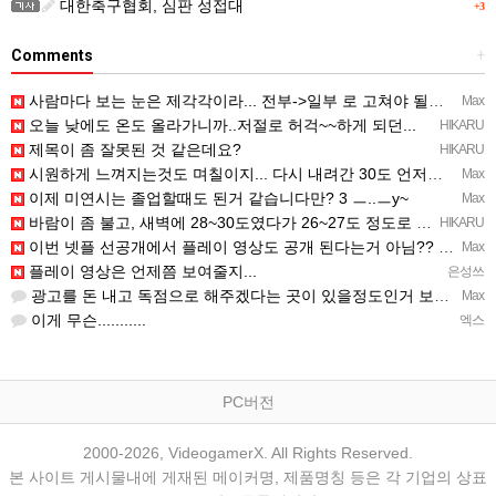
대한축구협회, 심판 성접대
+3
Comments
+
사람마다 보는 눈은 제각각이라... 전부->일부 로 고쳐야 될듯 ㅡ..ㅡy~
Max
오늘 낮에도 온도 올라가니까..저절로 허걱~~하게 되던...
HIKARU
제목이 좀 잘못된 것 같은데요?
HIKARU
시원하게 느껴지는것도 며칠이지... 다시 내려간 30도 언저리 온도에 적응되면 고대로 다시 더움..
Max
이제 미연시는 졸업할때도 된거 같습니다만? 3 ㅡ..ㅡy~
Max
바람이 좀 불고, 새벽에 28~30도였다가 26~27도 정도로 내려감...─ ─)a
HIKARU
이번 넷플 선공개에서 플레이 영상도 공개 된다는거 아님?? ㅡㅡa
Max
플레이 영상은 언제쯤 보여줄지...
은성쓰
광고를 돈 내고 독점으로 해주겠다는 곳이 있을정도인거 보면 어마어마한 게임은 맞는듯 ㅡ..ㅡ... 여태까지 …
Max
이게 무슨...........
엑스
PC버전
2000-2026, VideogamerX. All Rights Reserved.
본 사이트 게시물내에 게재된 메이커명, 제품명칭 등은 각 기업의 상표