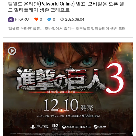
팰월드 온라인(Palworld Online) 발표, 모바일용 오픈 월
드 멀티플레이 생존 크래프트
0
0
2026.08.04
HIKARU
99
'팰월드 온라인' 발표… 모바일에서 즐기는 오픈월드 멀티플레이 생존 크래
프트탐험·팰 포획·거점 건설·협동 플레이를 언제 어디서나2026년 8월 3일,
Garena Online Private Limited(이하 Garena)는 팰월드(Palworld) 개발사
인Pocketpair의 정식 라이선스를 받아, 글로벌 히트작 '팰월드(Palworld)'를
기반으로 한…