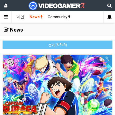
메인
News
Community
News
전체(6,548)
New