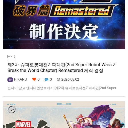
제2차 슈퍼로봇대전Z 파계편(2nd Super Robot Wars Z:
Break the World Chapter) Remastered 제작 결정
0
0
2026.08.02
HIKARU
99
반다이 남코 엔터테인먼트에서 [제2차 슈퍼로봇대전Z 파계편(2nd Super
Robot Wars Z: Break the World Chapter) Remastered] 제작을 발표했습니
다.발매 기종, 발매 시기 등은 이번에 공개되지 않았습니다.참고로, 오리지날
판[제2차 슈퍼로봇대전Z 파계편]은 2011년 PSP로 발매되었으며, 2012년
에 발매되었던 [제2…