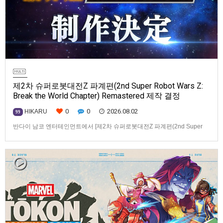
제2차 슈퍼로봇대전Z 파계편(2nd Super Robot Wars Z:
Break the World Chapter) Remastered 제작 결정
0
0
2026.08.02
HIKARU
99
반다이 남코 엔터테인먼트에서 [제2차 슈퍼로봇대전Z 파계편(2nd Super
Robot Wars Z: Break the World Chapter) Remastered] 제작을 발표했습니
다.발매 기종, 발매 시기 등은 이번에 공개되지 않았습니다.참고로, 오리지날
판[제2차 슈퍼로봇대전Z 파계편]은 2011년 PSP로 발매되었으며, 2012년
에 발매되었던 [제2…