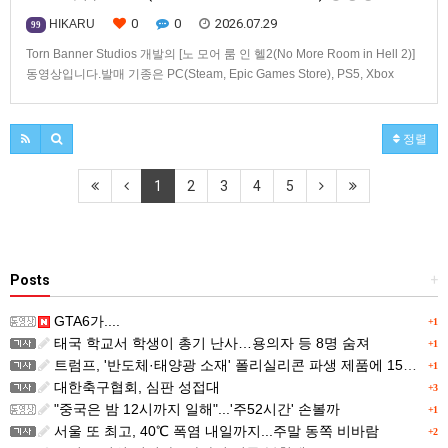
0
0
2026.07.29
HIKARU
99
Torn Banner Studios 개발의 [노 모어 룸 인 헬2(No More Room in Hell 2)]
동영상입니다.발매 기종은 PC(Steam, Epic Games Store), PS5, Xbox
Series X|S.
정렬
1
2
3
4
5
Posts
+
GTA6가....
+1
태국 학교서 학생이 총기 난사…용의자 등 8명 숨져
+1
트럼프, '반도체·태양광 소재' 폴리실리콘 파생 제품에 15% 관세...한국 기업도 영향
+1
대한축구협회, 심판 성접대
+3
"중국은 밤 12시까지 일해"...'주52시간' 손볼까
+1
서울 또 최고, 40℃ 폭염 내일까지...주말 동쪽 비바람
+2