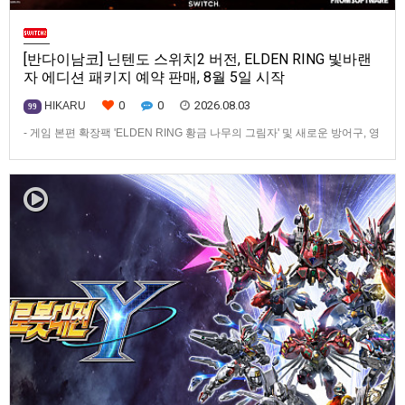
[반다이남코] 닌텐도 스위치2 버전, ELDEN RING 빛바랜
자 에디션 패키지 예약 판매, 8월 5일 시작
0
0
2026.08.03
HIKARU
99
- 게임 본편 확장팩 'ELDEN RING 황금 나무의 그림자' 및 새로운 방어구, 영
마 토렌트용 장비 등 포함반다이남코 엔터테인먼트 코리아(지사장 장태근)
는 ‘ELDEN RING 빛바랜 자 에디션’의 Nintendo Switch™ 2용 패키지 선주
문 판매를 8월 5일(수)부터 시작한다고 발표했다.‘ELDEN RING 빛바랜 자
에디션’에는 ‘ELDEN R…