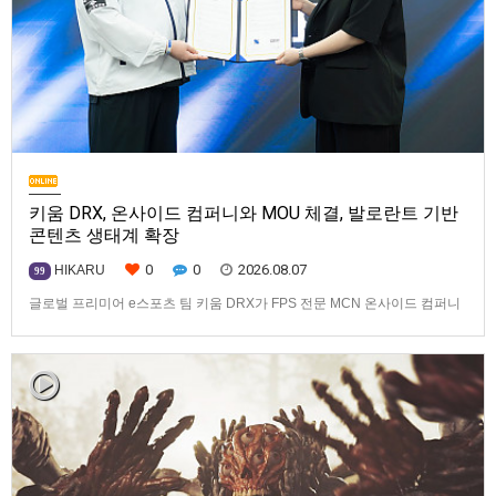
키움 DRX, 온사이드 컴퍼니와 MOU 체결, 발로란트 기반
콘텐츠 생태계 확장
0
0
2026.08.07
HIKARU
99
글로벌 프리미어 e스포츠 팀 키움 DRX가 FPS 전문 MCN 온사이드 컴퍼니
와 손잡고 ‘발로란트’ 중심의 글로벌 콘텐츠 경쟁력 강화에 나선다.키움
DRX는 지난 8월 5일 키움 DRX 서울타워에서 온사이드 컴퍼니와 e스포츠
문화 산업 저변 확대 및 콘텐츠 강화를 위한 업무 협약(MOU)을 체결했다고
밝혔다. 이날 협약식에는 키움 DRX 양선일 대표이사, …