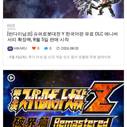
[반다이남코] 슈퍼로봇대전 Y 한국어판 유료 DLC 애니버
서리 확장팩, 8월 5일 판매 시작
0
0
2026.08.03
HIKARU
99
- 8월 4일(화), 추가 미션 및 신규 게임 모드 등이 포함된 무료 업데이트
ver1.4.0 배포- ‘애니버서리 확장팩’ 발매 기념, 최대 42% 할인 진행반다이
남코 엔터테인먼트 코리아(지사장 장태근)는 PlayStation®5, Nintendo
Switch™, Steam®용 ‘슈퍼로봇대전 Y’(한국어판)의 유료 DLC ‘애니버서리
확장팩’을 2026년 …