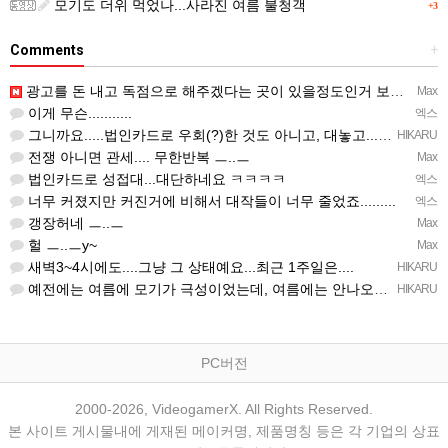
모기도 더위 먹었나...사라진 여름 불청객
+3
Comments
+
광고를 돈 내고 독점으로 해주겠다는 곳이 있을정도인거 보면 어마어마한 게임은 맞는듯 ㅡ..ㅡ... 여태까지 …
Max
이게 무슨...........
엑스
그니까요.....법인카드로 우회(?)한 것도 아니고, 대놓고...ㅋ ㅋ)
HIKARU
전쟁 아니면 관세.... 무한반복 ㅡ..ㅡ
Max
법인카드로 성접대...대단하네요 ㅋㅋㅋㅋ
엑스
너무 커졌지만 커진거에 비해서 대작들이 너무 줄었죠.........
엑스
갱장허네 ㅡ..ㅡ
Max
헐 ㅡ..ㅡy~
Max
새벽3~4시에도....그냥 그 상태예요...최근 1주일은....
HIKARU
예전에는 여름에 모기가 극성이었는데, 여름에는 안나오는 것 같은.....ㅎ ㅎ)
HIKARU
PC버전
2000-2026, VideogamerX. All Rights Reserved.
본 사이트 게시물내에 게재된 메이커명, 제품명칭 등은 각 기업의 상표