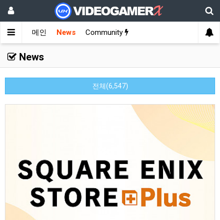
메인
News
Community
News
전체(6,547)