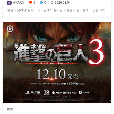
0
0
2026.08.04
HIKARU
99
'팰월드 온라인' 발표… 모바일에서 즐기는 오픈월드 멀티플레이 생존 크래
프트탐험·팰 포획·거점 건설·협동 플레이를 언제 어디서나2026년 8월 3일,
Garena Online Private Limited(이하 Garena)는 팰월드(Palworld) 개발사
인Pocketpair의 정식 라이선스를 받아, 글로벌 히트작 '팰월드(Palworld)'를
기반으로 한…