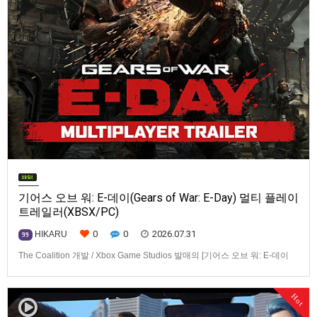
기어스 오브 워: E-데이(Gears of War: E-Day) 멀티 플레이
트레일러(XBSX/PC)
0
0
2026.07.31
HIKARU
99
The Coalition 개발 / Xbox Game Studios 발매의 [기어스 오브 워: E-데이
(Gears of War: E-Day)] 동영상입니다.발매 기종은 Xbox Series X|S, PC. 발
매는 2026년 10월 6일로 예정.
Hot