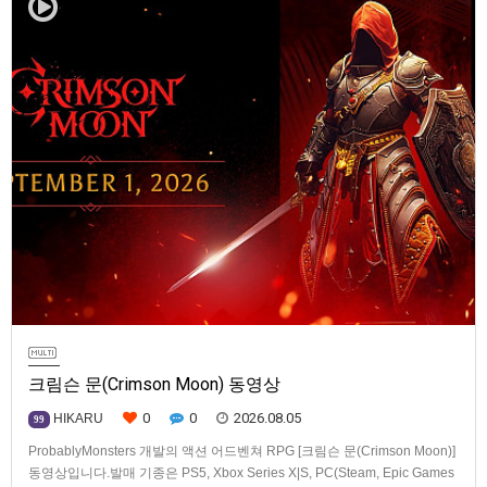
크림슨 문(Crimson Moon) 동영상
0
0
2026.08.05
HIKARU
99
ProbablyMonsters 개발의 액션 어드벤쳐 RPG [크림슨 문(Crimson Moon)]
동영상입니다.발매 기종은 PS5, Xbox Series X|S, PC(Steam, Epic Games