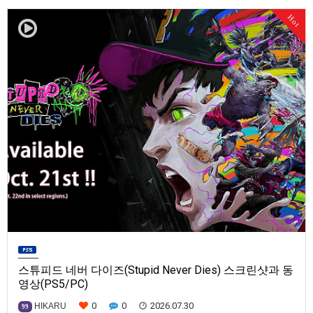
발매일은 미정.==================================차량 호출 사업
Hot
을 운영하는 드라이버가 되어라'Rideshare "Stimulat…
스튜피드 네버 다이즈(Stupid Never Dies) 스크린샷과 동
영상(PS5/PC)
0
0
2026.07.30
HIKARU
99