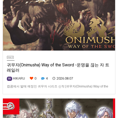
귀무자(Onimusha) Way of the Sword -운명을 끊는 자 트
레일러
0
4
2026.08.07
HIKARU
99
캡콤에서 발매 예정인 귀무자 시리즈 신작 [귀무자(Onimusha) Way of the
Sword] -운명을 끊는 자 트레일러입니다.발매 기종은 PS5, Xbox Series
X|S, PC(Steam). 발매는 2026년 9월 4일로 예정.