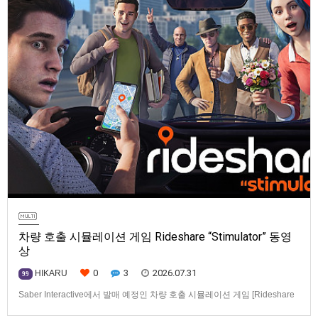
차량 호출 시뮬레이션 게임 Rideshare “Stimulator” 동영
상
0
3
2026.07.31
HIKARU
99
Saber Interactive에서 발매 예정인 차량 호출 시뮬레이션 게임 [Rideshare
“Stimulator”] 동영상입니다.발매 기종은 PS5, Xbox Series X|S, PC(Steam).