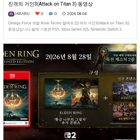
진격의 거인3(Attack on Titan 3) 동영상
0
0
2026.08.04
HIKARU
99
Omega Force 개발 /Koei Tecmo 발매의 [진격의 거인3(Attack on Titan 3)]
동영상입니다.발매 기종은 PS5, Xbox Series X|S, Nintendo Switch 2,
PC(Steam). 발매는 2026년 12월 10일로 예정.