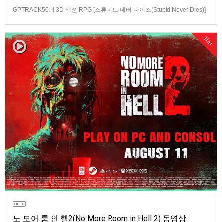
GPTRACK50의 3D 액션 RPG [스튜피드 네버 다이즈(Stupid Never Dies)]
스크린샷과 동영상입니다.발매 기종은 PS5, PC(Steam). 발매는 2026년 10
월 21일로 예정.
Hot
노 모어 룸 인 헬2(No More Room in Hell 2) 동영상