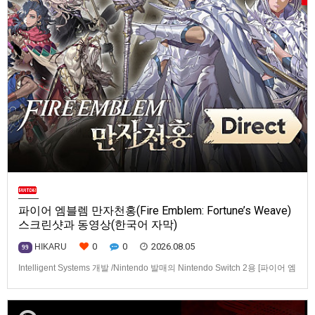
파이어 엠블렘 만자천홍(Fire Emblem: Fortune’s Weave)
스크린샷과 동영상(한국어 자막)
0
0
2026.08.05
HIKARU
99
Intelligent Systems 개발 /Nintendo 발매의 Nintendo Switch 2용 [파이어 엠
블렘 만자천홍(Fire Emblem: Fortune’s Weave)] 스크린샷과 동영상입니다.
발매는 2026년 9월 17일로 예정.