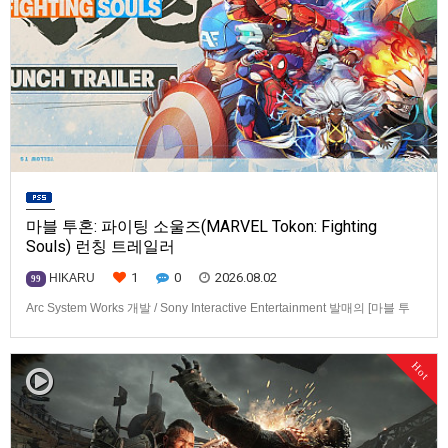
마블 투혼: 파이팅 소울즈(MARVEL Tokon: Fighting
Souls) 런칭 트레일러
1
0
2026.08.02
HIKARU
99
Arc System Works 개발 / Sony Interactive Entertainment 발매의 [마블 투
혼: 파이팅 소울즈(MARVEL Tokon: Fighting Souls)] 런칭 트레일러입니다.
발매 기종은 PS5, PC(Steam, Epic Games Store). 발매는 2026년 8월 7일
Hot
로 예정.