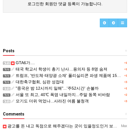
로그인한 회원만 댓글 등록이 가능합니다.
Posts
+
GTA6가....
+1
태국 학교서 학생이 총기 난사…용의자 등 8명 숨져
+1
트럼프, '반도체·태양광 소재' 폴리실리콘 파생 제품에 15% 관세...한국 기업도 영향
+1
대한축구협회, 심판 성접대
+3
"중국은 밤 12시까지 일해"...'주52시간' 손볼까
+1
서울 또 최고, 40℃ 폭염 내일까지...주말 동쪽 비바람
+2
모기도 더위 먹었나...사라진 여름 불청객
+3
Comments
+
광고를 돈 내고 독점으로 해주겠다는 곳이 있을정도인거 보면 어마어마한 게임은 맞는듯 ㅡ..ㅡ... 여태까지 …
Max