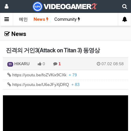
메인
News
Community
News
진격의 거인3(Attack on Titan 3) 동영상
HIKARU
0
1
07.02 08:58
99
https://youtu.be/foZVKix9CXk
+ 79
https://youtu.be/U6eJFyXjDRQ
+ 83