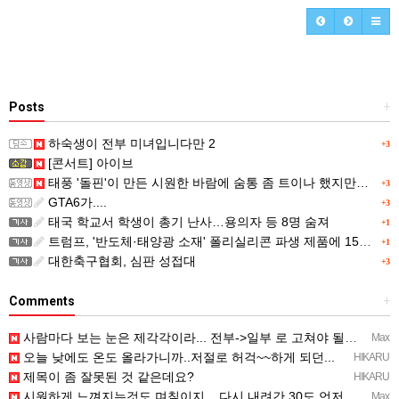
Posts
+
하숙생이 전부 미녀입니다만 2
+3
[콘서트] 아이브
태풍 '돌핀'이 만든 시원한 바람에 숨통 좀 트이나 했지만…
+3
GTA6가....
+3
태국 학교서 학생이 총기 난사…용의자 등 8명 숨져
+1
트럼프, '반도체·태양광 소재' 폴리실리콘 파생 제품에 15% 관세...한국 기업도 영향
+1
대한축구협회, 심판 성접대
+3
Comments
+
사람마다 보는 눈은 제각각이라... 전부->일부 로 고쳐야 될듯 ㅡ..ㅡy~
Max
오늘 낮에도 온도 올라가니까..저절로 허걱~~하게 되던...
HIKARU
제목이 좀 잘못된 것 같은데요?
HIKARU
시원하게 느껴지는것도 며칠이지... 다시 내려간 30도 언저리 온도에 적응되면 고대로 다시 더움..
Max