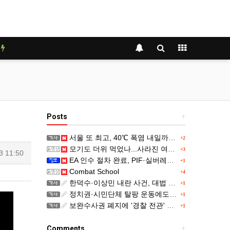
y
Posts
+
서울 또 최고, 40℃ 폭염 내일까지...주말 동쪽 비바람
+2
모기도 더위 먹었나...사라진 여름 불청객
+3
3 11:50
EA 인수 절차 완료, PIF·실버레이크 컨소시엄 산하 편입
+1
Combat School
+4
한덕수·이상민 내란 사건, 대법 전합 심리…"역사적 사법평가"(종합)
+1
정치권·시민단체 탈팡 운동에도…고객 '2470만명' 원상 회복, "고물가에 돌팡"
+1
보완수사권 폐지에 '경찰 전관' 몸값 뛴다…대형 로펌 영입전쟁
+1
Comments
+