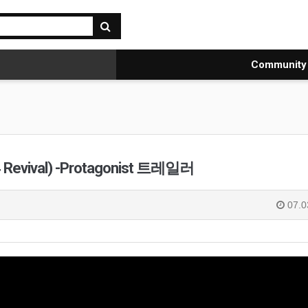
Communit
vival) -Protagonist 트레일러
07.0