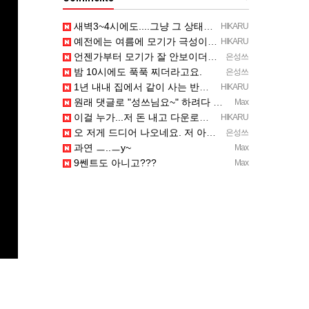
새벽3~4시에도....그냥 그 상태예요...최근 1주일은....
HIKARU
예전에는 여름에 모기가 극성이었는데, 여름에는 안나오는 것 같은.....ㅎ ㅎ)
HIKARU
언젠가부터 모기가 잘 안보이더라고요.
은성쓰
밤 10시에도 푹푹 찌더라고요.
은성쓰
1년 내내 집에서 같이 사는 반려곤충.....이죠...
HIKARU
원래 댓글로 "성쓰님요~" 하려다 말았는데... 본인 등판 ㅡ..ㅡy~
Max
이걸 누가...저 돈 내고 다운로드 버전으로 하냐... 성쓰님이 계셨다!!!...
HIKARU
오 저게 드디어 나오네요. 저 아케이드 아케이브즈 게임 많이 샀는데요 ㅎㅎㅎ
은성쓰
과연 ㅡ..ㅡy~
Max
9쎈트도 아니고???
Max