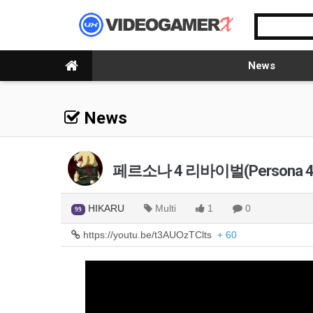
News
News
페르소나 4 리바이벌(Persona 4 Re
HIKARU
Multi
1
0
99
https://youtu.be/t3AUOzTClts
+ 60