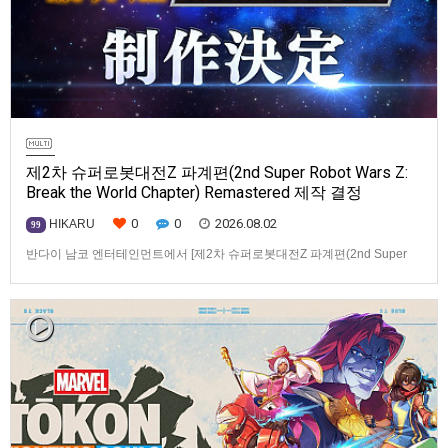
제2차 슈퍼로봇대전Z 파계편(2nd Super Robot Wars Z:
Break the World Chapter) Remastered 제작 결정
0
0
2026.08.02
HIKARU
99
반다이 남코 엔터테인먼트에서 [제2차 슈퍼로봇대전Z 파계편(2nd Super
Robot Wars Z: Break the World Chapter) Remastered] 제작을 발표했습니
다.발매 기종, 발매 시기 등은 이번에 공개되지 않았습니다.참고로, 오리지날
판[제2차 슈퍼로봇대전Z 파계편]은 2011년 PSP로 발매되었으며, 2012년
에 발매되었던 [제2…