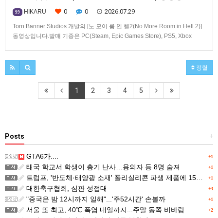
0
0
2026.07.29
HIKARU
99
Torn Banner Studios 개발의 [노 모어 룸 인 헬2(No More Room in Hell 2)]
동영상입니다.발매 기종은 PC(Steam, Epic Games Store), PS5, Xbox
Series X|S.
정렬
1
2
3
4
5
Posts
+
GTA6가....
+1
태국 학교서 학생이 총기 난사…용의자 등 8명 숨져
+1
트럼프, '반도체·태양광 소재' 폴리실리콘 파생 제품에 15% 관세...한국 기업도 영향
+1
대한축구협회, 심판 성접대
+3
"중국은 밤 12시까지 일해"...'주52시간' 손볼까
+1
서울 또 최고, 40℃ 폭염 내일까지...주말 동쪽 비바람
+2