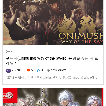
귀무자(Onimusha) Way of the Sword -운명을 끊는 자 트
레일러
0
4
2026.08.07
HIKARU
99
캡콤에서 발매 예정인 귀무자 시리즈 신작 [귀무자(Onimusha) Way of the
Sword] -운명을 끊는 자 트레일러입니다.발매 기종은 PS5, Xbox Series
X|S, PC(Steam). 발매는 2026년 9월 4일로 예정.