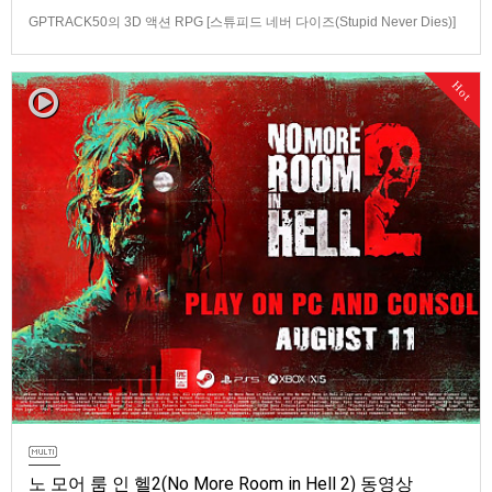
GPTRACK50의 3D 액션 RPG [스튜피드 네버 다이즈(Stupid Never Dies)]
스크린샷과 동영상입니다.발매 기종은 PS5, PC(Steam). 발매는 2026년 10
월 21일로 예정.
Hot
노 모어 룸 인 헬2(No More Room in Hell 2) 동영상