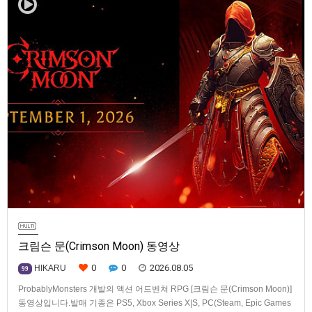
크림슨 문(Crimson Moon) 동영상
0
0
2026.08.05
HIKARU
99
ProbablyMonsters 개발의 액션 어드벤쳐 RPG [크림슨 문(Crimson Moon)]
동영상입니다.발매 기종은 PS5, Xbox Series X|S, PC(Steam, Epic Games