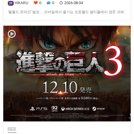
0
0
2026.08.04
HIKARU
99
'팰월드 온라인' 발표… 모바일에서 즐기는 오픈월드 멀티플레이 생존 크래
프트탐험·팰 포획·거점 건설·협동 플레이를 언제 어디서나2026년 8월 3일,
Garena Online Private Limited(이하 Garena)는 팰월드(Palworld) 개발사
인Pocketpair의 정식 라이선스를 받아, 글로벌 히트작 '팰월드(Palworld)'를
기반으로 한…