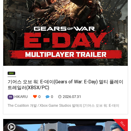
기어스 오브 워: E-데이(Gears of War: E-Day) 멀티 플레이
트레일러(XBSX/PC)
0
0
2026.07.31
HIKARU
99
The Coalition 개발 / Xbox Game Studios 발매의 [기어스 오브 워: E-데이
(Gears of War: E-Day)] 동영상입니다.발매 기종은 Xbox Series X|S, PC. 발
매는 2026년 10월 6일로 예정.
Hot