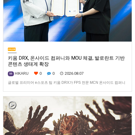
키움 DRX, 온사이드 컴퍼니와 MOU 체결, 발로란트 기반
콘텐츠 생태계 확장
0
0
2026.08.07
HIKARU
99
글로벌 프리미어 e스포츠 팀 키움 DRX가 FPS 전문 MCN 온사이드 컴퍼니
와 손잡고 ‘발로란트’ 중심의 글로벌 콘텐츠 경쟁력 강화에 나선다.키움
DRX는 지난 8월 5일 키움 DRX 서울타워에서 온사이드 컴퍼니와 e스포츠
문화 산업 저변 확대 및 콘텐츠 강화를 위한 업무 협약(MOU)을 체결했다고
밝혔다. 이날 협약식에는 키움 DRX 양선일 대표이사, …