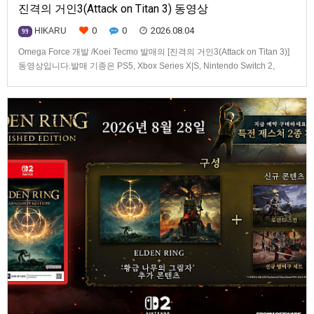
진격의 거인3(Attack on Titan 3) 동영상
0
0
2026.08.04
HIKARU
99
Omega Force 개발 /Koei Tecmo 발매의 [진격의 거인3(Attack on Titan 3)]
동영상입니다.발매 기종은 PS5, Xbox Series X|S, Nintendo Switch 2,
PC(Steam). 발매는 2026년 12월 10일로 예정.