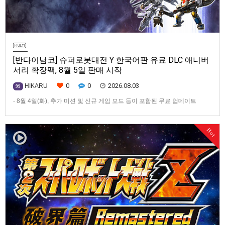
[반다이남코] 슈퍼로봇대전 Y 한국어판 유료 DLC 애니버
서리 확장팩, 8월 5일 판매 시작
0
0
2026.08.03
HIKARU
99
- 8월 4일(화), 추가 미션 및 신규 게임 모드 등이 포함된 무료 업데이트
ver1.4.0 배포- ‘애니버서리 확장팩’ 발매 기념, 최대 42% 할인 진행반다이
남코 엔터테인먼트 코리아(지사장 장태근)는 PlayStation®5, Nintendo
Hot
Switch™, Steam®용 ‘슈퍼로봇대전 Y’(한국어판)의 유료 DLC ‘애니버서리
확장팩’을 2026년 …