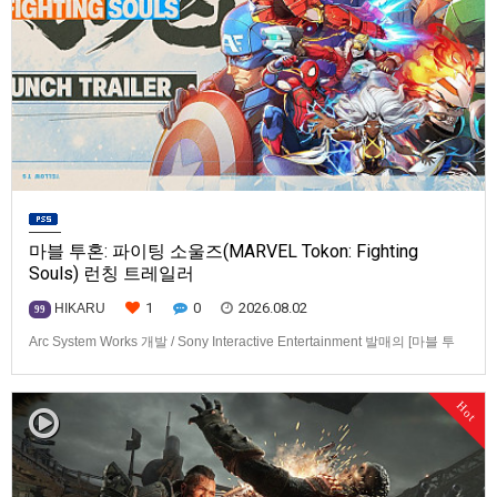
마블 투혼: 파이팅 소울즈(MARVEL Tokon: Fighting
Souls) 런칭 트레일러
1
0
2026.08.02
HIKARU
99
Arc System Works 개발 / Sony Interactive Entertainment 발매의 [마블 투
혼: 파이팅 소울즈(MARVEL Tokon: Fighting Souls)] 런칭 트레일러입니다.
발매 기종은 PS5, PC(Steam, Epic Games Store). 발매는 2026년 8월 7일
Hot
로 예정.