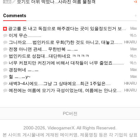
모기도 더위 먹었나...사라진 여름 불청객
+3
Comments
+
광고를 돈 내고 독점으로 해주겠다는 곳이 있을정도인거 보면 어마어마한 게임은 맞는듯 ㅡ..ㅡ... 여태까지 …
Max
이게 무슨...........
엑스
그니까요.....법인카드로 우회(?)한 것도 아니고, 대놓고...ㅋ ㅋ)
HIKARU
전쟁 아니면 관세.... 무한반복 ㅡ..ㅡ
Max
법인카드로 성접대...대단하네요 ㅋㅋㅋㅋ
엑스
너무 커졌지만 커진거에 비해서 대작들이 너무 줄었죠.........
엑스
갱장허네 ㅡ..ㅡ
Max
헐 ㅡ..ㅡy~
Max
새벽3~4시에도....그냥 그 상태예요...최근 1주일은....
HIKARU
예전에는 여름에 모기가 극성이었는데, 여름에는 안나오는 것 같은.....ㅎ ㅎ)
HIKARU
PC버전
2000-2026, VideogamerX. All Rights Reserved.
본 사이트 게시물내에 게재된 메이커명, 제품명칭 등은 각 기업의 상표