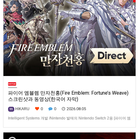
파이어 엠블렘 만자천홍(Fire Emblem: Fortune’s Weave)
스크린샷과 동영상(한국어 자막)
0
0
2026.08.05
HIKARU
99
Intelligent Systems 개발 /Nintendo 발매의 Nintendo Switch 2용 [파이어 엠
블렘 만자천홍(Fire Emblem: Fortune’s Weave)] 스크린샷과 동영상입니다.
발매는 2026년 9월 17일로 예정.