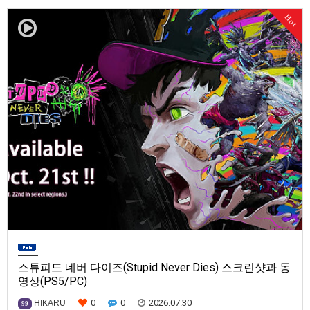
발매일은 미정.==================================차량 호출 사업
Hot
을 운영하는 드라이버가 되어라'Rideshare "Stimulat…
스튜피드 네버 다이즈(Stupid Never Dies) 스크린샷과 동
영상(PS5/PC)
0
0
2026.07.30
HIKARU
99