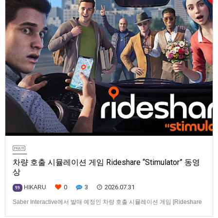
차량 호출 시뮬레이션 게임 Rideshare “Stimulator” 동영
상
0
3
2026.07.31
HIKARU
99
Saber Interactive에서 발매 예정인 차량 호출 시뮬레이션 게임 [Rideshare
“Stimulator”] 동영상입니다.발매 기종은 PS5, Xbox Series X|S, PC(Steam).