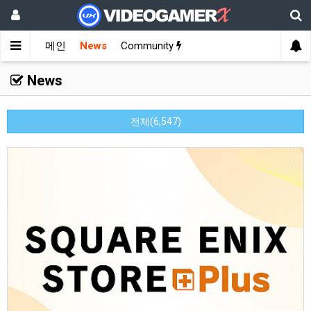
메인
News
Community
News
전체(6,547)