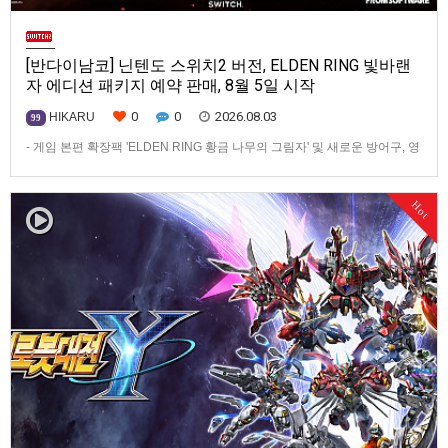
[반다이남코] 닌텐도 스위치2 버전, ELDEN RING 빛바랜
자 에디션 패키지 예약 판매, 8월 5일 시작
0
0
2026.08.03
HIKARU
99
- 게임 본편 확장팩 'ELDEN RING 황금 나무의 그림자' 및 새로운 방어구, 영
마 토렌트용 장비 등 포함반다이남코 엔터테인먼트 코리아(지사장 장태근)
는 ‘ELDEN RING 빛바랜 자 에디션’의 Nintendo Switch™ 2용 패키지 선주
Hot
문 판매를 8월 5일(수)부터 시작한다고 발표했다.‘ELDEN RING 빛바랜 자
에디션’에는 ‘ELDEN R…