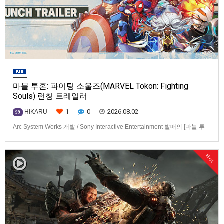
마블 투혼: 파이팅 소울즈(MARVEL Tokon: Fighting
Souls) 런칭 트레일러
1
0
2026.08.02
HIKARU
99
Arc System Works 개발 / Sony Interactive Entertainment 발매의 [마블 투
혼: 파이팅 소울즈(MARVEL Tokon: Fighting Souls)] 런칭 트레일러입니다.
발매 기종은 PS5, PC(Steam, Epic Games Store). 발매는 2026년 8월 7일
Hot
로 예정.