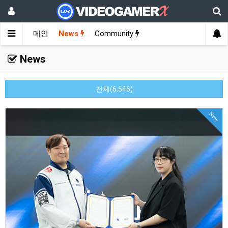
메인
News
Community
News
전체(6,546)
New