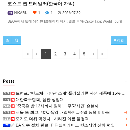
코스트 맵 트레일러(한국어 자막)
1
1
2026.07.29
HIKARU
99
SEGA에서 발매 예정인 [크레이지 택시: 월드 투어(Crazy Taxi: World Tour)]
웨스트코스트(West Coast) 맵 트레일러입니다.발매 기종은 PS5, Xbox
Series X|S, Nintendo Switch 2, PC(Steam, Microsoft Store). 발매는 2027
년으로 예정.
정렬
1
2
3
4
5
Posts
+
트럼프, '반도체·태양광 소재' 폴리실리콘 파생 제품에 15% 관세...한국 기업도 영향
대한축구협회, 심판 성접대
"중국은 밤 12시까지 일해"...'주52시간' 손볼까
서울 또 최고, 40℃ 폭염 내일까지...주말 동쪽 비바람
+2
모기도 더위 먹었나...사라진 여름 불청객
+3
EA 인수 절차 완료, PIF·실버레이크 컨소시엄 산하 편입
+1