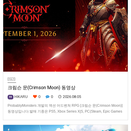
크림슨 문(Crimson Moon) 동영상
0
0
2026.08.05
HIKARU
99
ProbablyMonsters 개발의 액션 어드벤쳐 RPG [크림슨 문(Crimson Moon)]
동영상입니다.발매 기종은 PS5, Xbox Series X|S, PC(Steam, Epic Games
Store). 발매는 2026년 9월 1일, 가격은 Standard Edition은 $19.99, Deluxe
Edition은 $29.99