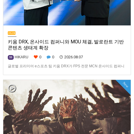
키움 DRX, 온사이드 컴퍼니와 MOU 체결, 발로란트 기반
콘텐츠 생태계 확장
0
0
2026.08.07
HIKARU
99
글로벌 프리미어 e스포츠 팀 키움 DRX가 FPS 전문 MCN 온사이드 컴퍼니
와 손잡고 ‘발로란트’ 중심의 글로벌 콘텐츠 경쟁력 강화에 나선다.키움
DRX는 지난 8월 5일 키움 DRX 서울타워에서 온사이드 컴퍼니와 e스포츠
New
문화 산업 저변 확대 및 콘텐츠 강화를 위한 업무 협약(MOU)을 체결했다고
밝혔다. 이날 협약식에는 키움 DRX 양선일 대표이사, …