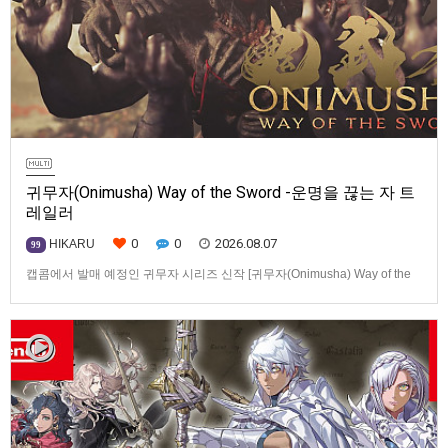
귀무자(Onimusha) Way of the Sword -운명을 끊는 자 트
레일러
0
0
2026.08.07
HIKARU
99
캡콤에서 발매 예정인 귀무자 시리즈 신작 [귀무자(Onimusha) Way of the
Sword] -운명을 끊는 자 트레일러입니다.발매 기종은 PS5, Xbox Series
X|S, PC(Steam). 발매는 2026년 9월 4일로 예정.