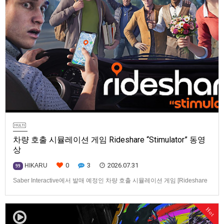
차량 호출 시뮬레이션 게임 Rideshare “Stimulator” 동영
상
0
3
2026.07.31
HIKARU
99
Saber Interactive에서 발매 예정인 차량 호출 시뮬레이션 게임 [Rideshare
“Stimulator”] 동영상입니다.발매 기종은 PS5, Xbox Series X|S, PC(Steam).
발매일은 미정.==================================차량 호출 사업
Hot
을 운영하는 드라이버가 되어라'Rideshare "Stimulat…