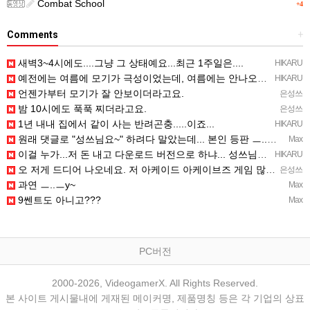
Combat School
+4
Comments
+
새벽3~4시에도....그냥 그 상태예요...최근 1주일은....
HIKARU
예전에는 여름에 모기가 극성이었는데, 여름에는 안나오는 것 같은.....ㅎ ㅎ)
HIKARU
언젠가부터 모기가 잘 안보이더라고요.
은성쓰
밤 10시에도 푹푹 찌더라고요.
은성쓰
1년 내내 집에서 같이 사는 반려곤충.....이죠...
HIKARU
원래 댓글로 "성쓰님요~" 하려다 말았는데... 본인 등판 ㅡ..ㅡy~
Max
이걸 누가...저 돈 내고 다운로드 버전으로 하냐... 성쓰님이 계셨다!!!...
HIKARU
오 저게 드디어 나오네요. 저 아케이드 아케이브즈 게임 많이 샀는데요 ㅎㅎㅎ
은성쓰
과연 ㅡ..ㅡy~
Max
9쎈트도 아니고???
Max
PC버전
2000-2026, VideogamerX. All Rights Reserved.
본 사이트 게시물내에 게재된 메이커명, 제품명칭 등은 각 기업의 상표