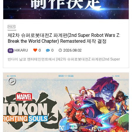
제2차 슈퍼로봇대전Z 파계편(2nd Super Robot Wars Z:
Break the World Chapter) Remastered 제작 결정
0
0
2026.08.02
HIKARU
99
반다이 남코 엔터테인먼트에서 [제2차 슈퍼로봇대전Z 파계편(2nd Super
Robot Wars Z: Break the World Chapter) Remastered] 제작을 발표했습니
다.발매 기종, 발매 시기 등은 이번에 공개되지 않았습니다.참고로, 오리지날
판[제2차 슈퍼로봇대전Z 파계편]은 2011년 PSP로 발매되었으며, 2012년
에 발매되었던 [제2…