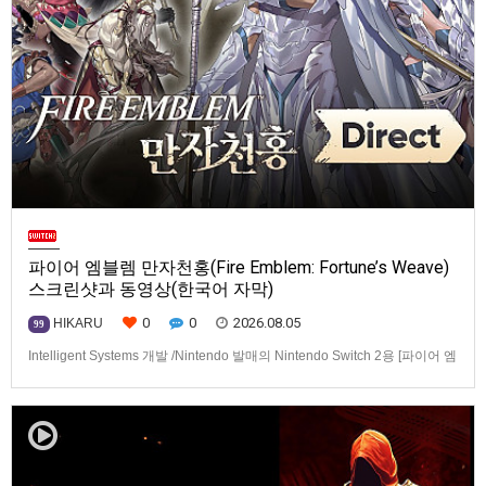
파이어 엠블렘 만자천홍(Fire Emblem: Fortune’s Weave)
스크린샷과 동영상(한국어 자막)
0
0
2026.08.05
HIKARU
99
Intelligent Systems 개발 /Nintendo 발매의 Nintendo Switch 2용 [파이어 엠
블렘 만자천홍(Fire Emblem: Fortune’s Weave)] 스크린샷과 동영상입니다.
발매는 2026년 9월 17일로 예정.