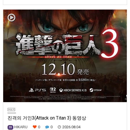
프트탐험·팰 포획·거점 건설·협동 플레이를 언제 어디서나2026년 8월 3일,
Garena Online Private Limited(이하 Garena)는 팰월드(Palworld) 개발사
인Pocketpair의 정식 라이선스를 받아, 글로벌 히트작 '팰월드(Palworld)'를
기반으로 한…
진격의 거인3(Attack on Titan 3) 동영상
0
0
2026.08.04
HIKARU
99