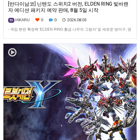
[반다이남코] 닌텐도 스위치2 버전, ELDEN RING 빛바랜
자 에디션 패키지 예약 판매, 8월 5일 시작
0
0
2026.08.03
HIKARU
99
- 게임 본편 확장팩 'ELDEN RING 황금 나무의 그림자' 및 새로운 방어구, 영
마 토렌트용 장비 등 포함반다이남코 엔터테인먼트 코리아(지사장 장태근)
는 ‘ELDEN RING 빛바랜 자 에디션’의 Nintendo Switch™ 2용 패키지 선주
문 판매를 8월 5일(수)부터 시작한다고 발표했다.‘ELDEN RING 빛바랜 자
에디션’에는 ‘ELDEN R…