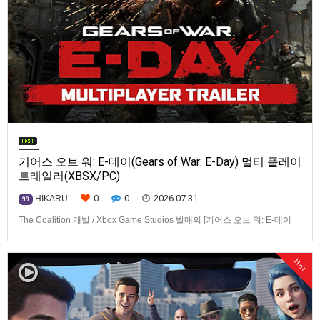
기어스 오브 워: E-데이(Gears of War: E-Day) 멀티 플레이
트레일러(XBSX/PC)
0
0
2026.07.31
HIKARU
99
The Coalition 개발 / Xbox Game Studios 발매의 [기어스 오브 워: E-데이
(Gears of War: E-Day)] 동영상입니다.발매 기종은 Xbox Series X|S, PC. 발
매는 2026년 10월 6일로 예정.
Hot