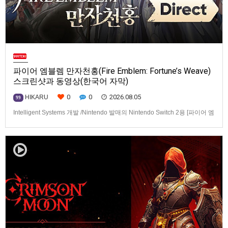
파이어 엠블렘 만자천홍(Fire Emblem: Fortune’s Weave)
스크린샷과 동영상(한국어 자막)
0
0
2026.08.05
HIKARU
99
Intelligent Systems 개발 /Nintendo 발매의 Nintendo Switch 2용 [파이어 엠
블렘 만자천홍(Fire Emblem: Fortune’s Weave)] 스크린샷과 동영상입니다.
발매는 2026년 9월 17일로 예정.