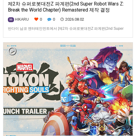
제2차 슈퍼로봇대전Z 파계편(2nd Super Robot Wars Z:
Break the World Chapter) Remastered 제작 결정
0
0
2026.08.02
HIKARU
99
반다이 남코 엔터테인먼트에서 [제2차 슈퍼로봇대전Z 파계편(2nd Super
Robot Wars Z: Break the World Chapter) Remastered] 제작을 발표했습니
다.발매 기종, 발매 시기 등은 이번에 공개되지 않았습니다.참고로, 오리지날
판[제2차 슈퍼로봇대전Z 파계편]은 2011년 PSP로 발매되었으며, 2012년
에 발매되었던 [제2…