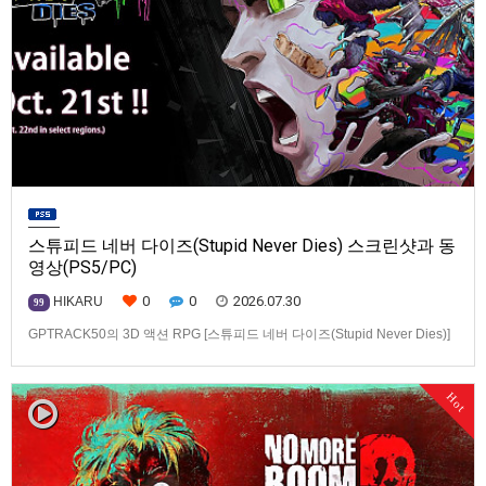
스튜피드 네버 다이즈(Stupid Never Dies) 스크린샷과 동
영상(PS5/PC)
0
0
2026.07.30
HIKARU
99
GPTRACK50의 3D 액션 RPG [스튜피드 네버 다이즈(Stupid Never Dies)]
스크린샷과 동영상입니다.발매 기종은 PS5, PC(Steam). 발매는 2026년 10
월 21일로 예정.
Hot