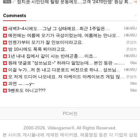
정치권·시민단체 탈팡 운동에도…고객 '2470만명' 원상 회복, "고물가에 돌팡"
+1
Comments
+
새벽3~4시에도....그냥 그 상태예요...최근 1주일은....
HIKARU
예전에는 여름에 모기가 극성이었는데, 여름에는 안나오는 것 같은.....ㅎ ㅎ)
HIKARU
언젠가부터 모기가 잘 안보이더라고요.
은성쓰
밤 10시에도 푹푹 찌더라고요.
은성쓰
1년 내내 집에서 같이 사는 반려곤충.....이죠...
HIKARU
원래 댓글로 "성쓰님요~" 하려다 말았는데... 본인 등판 ㅡ..ㅡy~
Max
이걸 누가...저 돈 내고 다운로드 버전으로 하냐... 성쓰님이 계셨다!!!...
HIKARU
오 저게 드디어 나오네요. 저 아케이드 아케이브즈 게임 많이 샀는데요 ㅎㅎㅎ
은성쓰
과연 ㅡ..ㅡy~
Max
9쎈트도 아니고???
Max
PC버전
2000-2026, VideogamerX. All Rights Reserved.
본 사이트 게시물내에 게재된 메이커명, 제품명칭 등은 각 기업의 상표