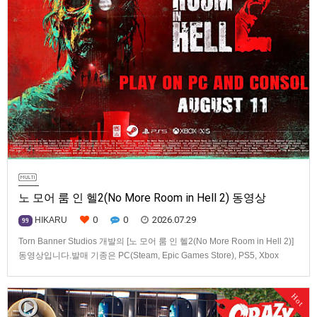
노 모어 룸 인 헬2(No More Room in Hell 2) 동영상
0
0
2026.07.29
HIKARU
99
Torn Banner Studios 개발의 [노 모어 룸 인 헬2(No More Room in Hell 2)]
동영상입니다.발매 기종은 PC(Steam, Epic Games Store), PS5, Xbox
Series X|S.
Hot