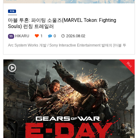
마블 투혼: 파이팅 소울즈(MARVEL Tokon: Fighting
Souls) 런칭 트레일러
1
0
2026.08.02
HIKARU
99
Arc System Works 개발 / Sony Interactive Entertainment 발매의 [마블 투
혼: 파이팅 소울즈(MARVEL Tokon: Fighting Souls)] 런칭 트레일러입니다.
발매 기종은 PS5, PC(Steam, Epic Games Store). 발매는 2026년 8월 7일
Hot
로 예정.