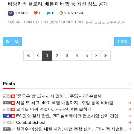
비앙카와 플로라, 배틀과 배합 등 최신 정보 공개
0
0
2026.07.24
HIKARU
99
SQUARE ENIX CO., LTD. (이하 SQUARE ENIX, 본사: 도쿄도 신주쿠구, 대
표: 키류 타카시)는2026년 12월 3일(목) 발매 예정인「드래곤 퀘스트 몬스
터즈」 시리즈 최신작, 『드래곤 퀘스트 몬스터즈 4 메마른 나라의 비앙카
와 플로라』(대응 기종: Nintendo Switch™ 2/Nintendo
정렬
Switch™/PlayStation®…
1
2
3
4
5
Posts
+
"중국은 밤 12시까지 일해"...'주52시간' 손볼까
서울 또 최고, 40℃ 폭염 내일까지...주말 동쪽 비바람
+2
모기도 더위 먹었나...사라진 여름 불청객
+3
EA 인수 절차 완료, PIF·실버레이크 컨소시엄 산하 편입
+1
Combat School
+4
한덕수·이상민 내란 사건, 대법 전합 심리…"역사적 사법평가"(종합)
+1