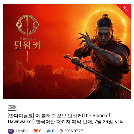
Series X|S, Nintendo Switch 2, PC(Steam, Microsoft Store). 발매는 2027
Hot
년으로 예정.
[반다이남코] 더 블러드 오브 던워커(The Blood of
Dawnwalker) 한국어판 패키지 예약 판매, 7월 29일 시작
0
0
2026.07.27
HIKARU
99