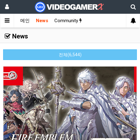
메인
News
Community
News
전체(6,544)