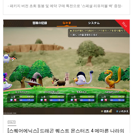
- 패키지 버전 초회 동봉 및 예약 구매 특전으로 ‘스페셜 리유저블 백‘ 증정-
데이 원 에디션 및 코엔 피규어 등이 포함된 콜렉터즈 에디션 판매반다이남
코 엔터테인먼트 코리아(지사장 장태근)는 PlayStation®5용 ‘더 블러드 오
Hot
브 던워커’(한국어판)의 패키지 예약 판매를 2026년 7월 29일(수) 시작한다
고 발표했다.■ 패키지 버전 초회 동봉 및 …
[스퀘어에닉스] 드래곤 퀘스트 몬스터즈 4 메마른 나라의