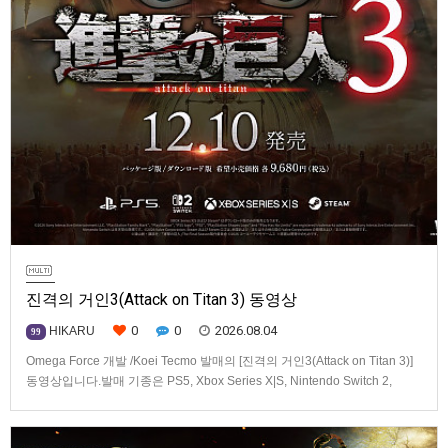
진격의 거인3(Attack on Titan 3) 동영상
0
0
2026.08.04
HIKARU
99
Omega Force 개발 /Koei Tecmo 발매의 [진격의 거인3(Attack on Titan 3)]
동영상입니다.발매 기종은 PS5, Xbox Series X|S, Nintendo Switch 2,
PC(Steam). 발매는 2026년 12월 10일로 예정.