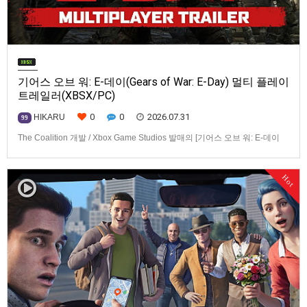
기어스 오브 워: E-데이(Gears of War: E-Day) 멀티 플레이
트레일러(XBSX/PC)
0
0
2026.07.31
HIKARU
99
The Coalition 개발 / Xbox Game Studios 발매의 [기어스 오브 워: E-데이
(Gears of War: E-Day)] 동영상입니다.발매 기종은 Xbox Series X|S, PC. 발
매는 2026년 10월 6일로 예정.
Hot