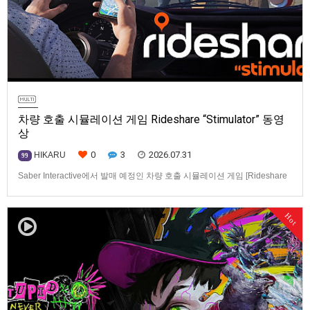
차량 호출 시뮬레이션 게임 Rideshare “Stimulator” 동영
상
0
3
2026.07.31
HIKARU
99
Saber Interactive에서 발매 예정인 차량 호출 시뮬레이션 게임 [Rideshare
“Stimulator”] 동영상입니다.발매 기종은 PS5, Xbox Series X|S, PC(Steam).
발매일은 미정.==================================차량 호출 사업
Hot
을 운영하는 드라이버가 되어라'Rideshare "Stimulat…