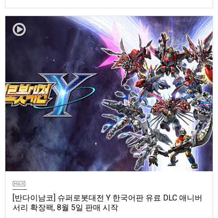
마 토렌트용 장비 등 포함반다이남코 엔터테인먼트 코리아(지사장 장태근)
는 ‘ELDEN RING 빛바랜 자 에디션’의 Nintendo Switch™ 2용 패키지 선주
문 판매를 8월 5일(수)부터 시작한다고 발표했다.‘ELDEN RING 빛바랜 자
에디션’에는 ‘ELDEN R…
[반다이남코] 슈퍼로봇대전 Y 한국어판 유료 DLC 애니버
서리 확장팩, 8월 5일 판매 시작