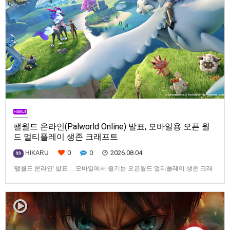
팰월드 온라인(Palworld Online) 발표, 모바일용 오픈 월
드 멀티플레이 생존 크래프트
0
0
2026.08.04
HIKARU
99
'팰월드 온라인' 발표… 모바일에서 즐기는 오픈월드 멀티플레이 생존 크래
프트탐험·팰 포획·거점 건설·협동 플레이를 언제 어디서나2026년 8월 3일,
Garena Online Private Limited(이하 Garena)는 팰월드(Palworld) 개발사
인Pocketpair의 정식 라이선스를 받아, 글로벌 히트작 '팰월드(Palworld)'를
기반으로 한…