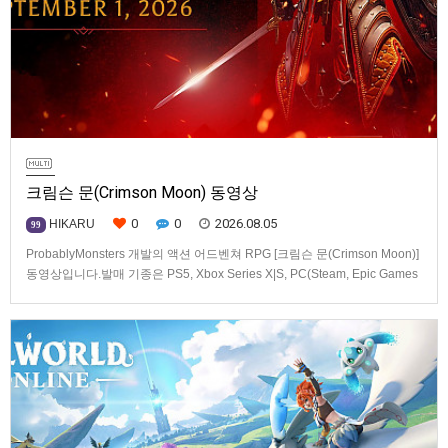
크림슨 문(Crimson Moon) 동영상
0
0
2026.08.05
HIKARU
99
ProbablyMonsters 개발의 액션 어드벤쳐 RPG [크림슨 문(Crimson Moon)]
동영상입니다.발매 기종은 PS5, Xbox Series X|S, PC(Steam, Epic Games
Store). 발매는 2026년 9월 1일, 가격은 Standard Edition은 $19.99, Deluxe
Edition은 $29.99