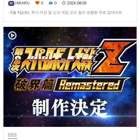
0
0
2026.08.03
HIKARU
99
- 8월 4일(화), 추가 미션 및 신규 게임 모드 등이 포함된 무료 업데이트
ver1.4.0 배포- ‘애니버서리 확장팩’ 발매 기념, 최대 42% 할인 진행반다이
남코 엔터테인먼트 코리아(지사장 장태근)는 PlayStation®5, Nintendo
Switch™, Steam®용 ‘슈퍼로봇대전 Y’(한국어판)의 유료 DLC ‘애니버서리
확장팩’을 2026년 …