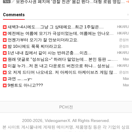
보완수사권 폐지에 '경찰 전관' 몸값 뛴다…대형 로펌 영입전쟁
+1
Comments
+
새벽3~4시에도....그냥 그 상태예요...최근 1주일은....
HIKARU
예전에는 여름에 모기가 극성이었는데, 여름에는 안나오는 것 같은.....ㅎ ㅎ)
HIKARU
언젠가부터 모기가 잘 안보이더라고요.
은성쓰
밤 10시에도 푹푹 찌더라고요.
은성쓰
1년 내내 집에서 같이 사는 반려곤충.....이죠...
HIKARU
원래 댓글로 "성쓰님요~" 하려다 말았는데... 본인 등판 ㅡ..ㅡy~
Max
이걸 누가...저 돈 내고 다운로드 버전으로 하냐... 성쓰님이 계셨다!!!...
HIKARU
오 저게 드디어 나오네요. 저 아케이드 아케이브즈 게임 많이 샀는데요 ㅎㅎㅎ
은성쓰
과연 ㅡ..ㅡy~
Max
9쎈트도 아니고???
Max
PC버전
2000-2026, VideogamerX. All Rights Reserved.
본 사이트 게시물내에 게재된 메이커명, 제품명칭 등은 각 기업의 상표