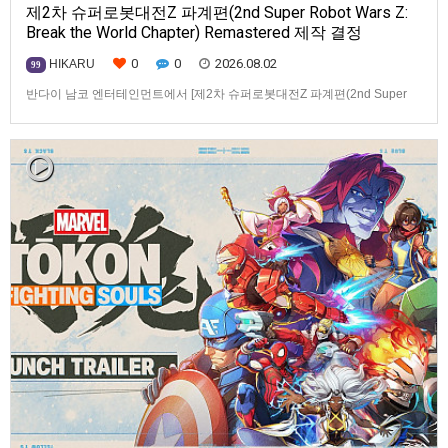
제2차 슈퍼로봇대전Z 파계편(2nd Super Robot Wars Z:
Break the World Chapter) Remastered 제작 결정
0
0
2026.08.02
HIKARU
99
반다이 남코 엔터테인먼트에서 [제2차 슈퍼로봇대전Z 파계편(2nd Super
Robot Wars Z: Break the World Chapter) Remastered] 제작을 발표했습니
다.발매 기종, 발매 시기 등은 이번에 공개되지 않았습니다.참고로, 오리지날
판[제2차 슈퍼로봇대전Z 파계편]은 2011년 PSP로 발매되었으며, 2012년
에 발매되었던 [제2…