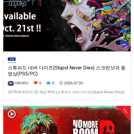
스튜피드 네버 다이즈(Stupid Never Dies) 스크린샷과 동
영상(PS5/PC)
0
0
2026.07.30
HIKARU
99
GPTRACK50의 3D 액션 RPG [스튜피드 네버 다이즈(Stupid Never Dies)]
스크린샷과 동영상입니다.발매 기종은 PS5, PC(Steam). 발매는 2026년 10
월 21일로 예정.
Hot