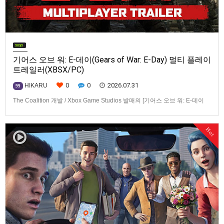
기어스 오브 워: E-데이(Gears of War: E-Day) 멀티 플레이
트레일러(XBSX/PC)
0
0
2026.07.31
HIKARU
99
The Coalition 개발 / Xbox Game Studios 발매의 [기어스 오브 워: E-데이
(Gears of War: E-Day)] 동영상입니다.발매 기종은 Xbox Series X|S, PC. 발
매는 2026년 10월 6일로 예정.
Hot