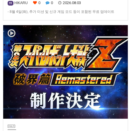
0
0
2026.08.03
HIKARU
99
- 8월 4일(화), 추가 미션 및 신규 게임 모드 등이 포함된 무료 업데이트
ver1.4.0 배포- ‘애니버서리 확장팩’ 발매 기념, 최대 42% 할인 진행반다이
남코 엔터테인먼트 코리아(지사장 장태근)는 PlayStation®5, Nintendo
Switch™, Steam®용 ‘슈퍼로봇대전 Y’(한국어판)의 유료 DLC ‘애니버서리
확장팩’을 2026년 …