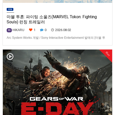
마블 투혼: 파이팅 소울즈(MARVEL Tokon: Fighting
Souls) 런칭 트레일러
1
0
2026.08.02
HIKARU
99
Arc System Works 개발 / Sony Interactive Entertainment 발매의 [마블 투
혼: 파이팅 소울즈(MARVEL Tokon: Fighting Souls)] 런칭 트레일러입니다.
발매 기종은 PS5, PC(Steam, Epic Games Store). 발매는 2026년 8월 7일
Hot
로 예정.