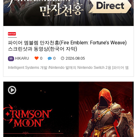
파이어 엠블렘 만자천홍(Fire Emblem: Fortune’s Weave)
스크린샷과 동영상(한국어 자막)
0
0
2026.08.05
HIKARU
99
Intelligent Systems 개발 /Nintendo 발매의 Nintendo Switch 2용 [파이어 엠
블렘 만자천홍(Fire Emblem: Fortune’s Weave)] 스크린샷과 동영상입니다.
발매는 2026년 9월 17일로 예정.