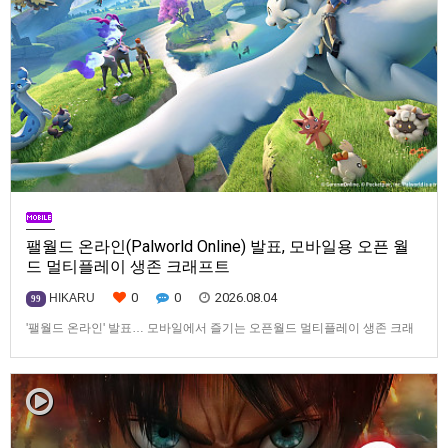
팰월드 온라인(Palworld Online) 발표, 모바일용 오픈 월
드 멀티플레이 생존 크래프트
0
0
2026.08.04
HIKARU
99
'팰월드 온라인' 발표… 모바일에서 즐기는 오픈월드 멀티플레이 생존 크래
프트탐험·팰 포획·거점 건설·협동 플레이를 언제 어디서나2026년 8월 3일,
Garena Online Private Limited(이하 Garena)는 팰월드(Palworld) 개발사
인Pocketpair의 정식 라이선스를 받아, 글로벌 히트작 '팰월드(Palworld)'를
기반으로 한…