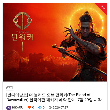
Series X|S, Nintendo Switch 2, PC(Steam, Microsoft Store). 발매는 2027
Hot
년으로 예정.
[반다이남코] 더 블러드 오브 던워커(The Blood of
Dawnwalker) 한국어판 패키지 예약 판매, 7월 29일 시작
0
0
2026.07.27
HIKARU
99