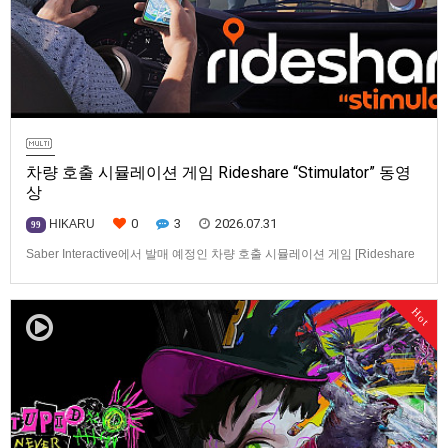
차량 호출 시뮬레이션 게임 Rideshare “Stimulator” 동영
상
0
3
2026.07.31
HIKARU
99
Saber Interactive에서 발매 예정인 차량 호출 시뮬레이션 게임 [Rideshare
“Stimulator”] 동영상입니다.발매 기종은 PS5, Xbox Series X|S, PC(Steam).
발매일은 미정.==================================차량 호출 사업
Hot
을 운영하는 드라이버가 되어라'Rideshare "Stimulat…