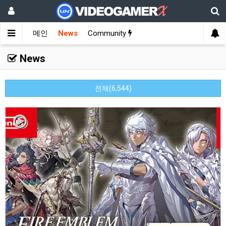
메인
News
Community
News
전체(6,544)