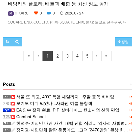
비앙카와 플로라, 배틀과 배합 등 최신 정보 공개
0
0
2026.07.24
HIKARU
99
SQUARE ENIX CO., LTD. (이하 SQUARE ENIX, 본사: 도쿄도 신주쿠구, 대
표: 키류 타카시)는2026년 12월 3일(목) 발매 예정인「드래곤 퀘스트 몬스
터즈」 시리즈 최신작, 『드래곤 퀘스트 몬스터즈 4 메마른 나라의 비앙카
와 플로라』(대응 기종: Nintendo Switch™ 2/Nintendo
정렬
Switch™/PlayStation®…
1
2
3
4
5
Posts
+
서울 또 최고, 40℃ 폭염 내일까지...주말 동쪽 비바람
+2
모기도 더위 먹었나...사라진 여름 불청객
+3
EA 인수 절차 완료, PIF·실버레이크 컨소시엄 산하 편입
+1
Combat School
+4
한덕수·이상민 내란 사건, 대법 전합 심리…"역사적 사법평가"(종합)
+1
정치권·시민단체 탈팡 운동에도…고객 '2470만명' 원상 회복, "고물가에 돌팡"
+1