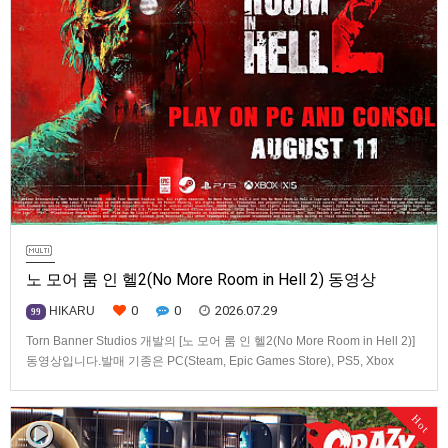
노 모어 룸 인 헬2(No More Room in Hell 2) 동영상
0
0
2026.07.29
HIKARU
99
Torn Banner Studios 개발의 [노 모어 룸 인 헬2(No More Room in Hell 2)]
동영상입니다.발매 기종은 PC(Steam, Epic Games Store), PS5, Xbox
Series X|S.
Hot