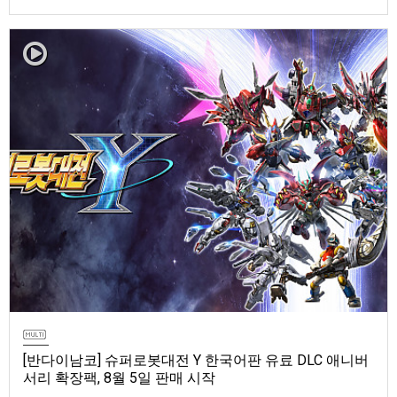
마 토렌트용 장비 등 포함반다이남코 엔터테인먼트 코리아(지사장 장태근)
는 ‘ELDEN RING 빛바랜 자 에디션’의 Nintendo Switch™ 2용 패키지 선주
문 판매를 8월 5일(수)부터 시작한다고 발표했다.‘ELDEN RING 빛바랜 자
에디션’에는 ‘ELDEN R…
[반다이남코] 슈퍼로봇대전 Y 한국어판 유료 DLC 애니버
서리 확장팩, 8월 5일 판매 시작