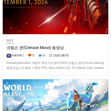
크림슨 문(Crimson Moon) 동영상
0
0
2026.08.05
HIKARU
99
ProbablyMonsters 개발의 액션 어드벤쳐 RPG [크림슨 문(Crimson Moon)]
동영상입니다.발매 기종은 PS5, Xbox Series X|S, PC(Steam, Epic Games
Store). 발매는 2026년 9월 1일, 가격은 Standard Edition은 $19.99, Deluxe
Edition은 $29.99