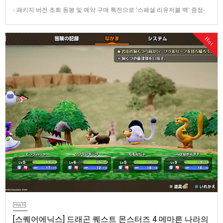
- 패키지 버전 초회 동봉 및 예약 구매 특전으로 ‘스페셜 리유저블 백‘ 증정-
데이 원 에디션 및 코엔 피규어 등이 포함된 콜렉터즈 에디션 판매반다이남
코 엔터테인먼트 코리아(지사장 장태근)는 PlayStation®5용 ‘더 블러드 오
Hot
브 던워커’(한국어판)의 패키지 예약 판매를 2026년 7월 29일(수) 시작한다
고 발표했다.■ 패키지 버전 초회 동봉 및 …
[스퀘어에닉스] 드래곤 퀘스트 몬스터즈 4 메마른 나라의