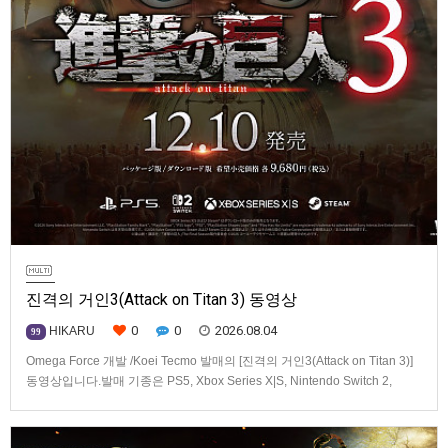
진격의 거인3(Attack on Titan 3) 동영상
0
0
2026.08.04
HIKARU
99
Omega Force 개발 /Koei Tecmo 발매의 [진격의 거인3(Attack on Titan 3)]
동영상입니다.발매 기종은 PS5, Xbox Series X|S, Nintendo Switch 2,
PC(Steam). 발매는 2026년 12월 10일로 예정.