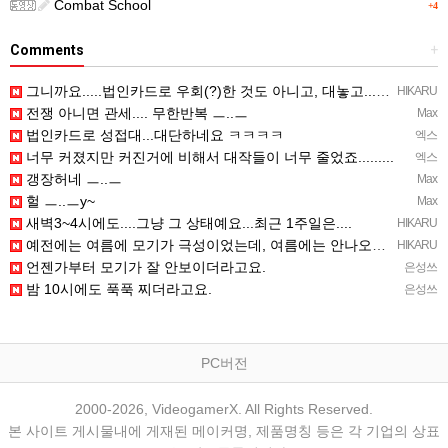
Combat School
+4
Comments
+
그니까요.....법인카드로 우회(?)한 것도 아니고, 대놓고...ㅋ ㅋ)
HIKARU
전쟁 아니면 관세.... 무한반복 ㅡ..ㅡ
Max
법인카드로 성접대...대단하네요 ㅋㅋㅋㅋ
엑스
너무 커졌지만 커진거에 비해서 대작들이 너무 줄었죠.........
엑스
갱장허네 ㅡ..ㅡ
Max
헐 ㅡ..ㅡy~
Max
새벽3~4시에도....그냥 그 상태예요...최근 1주일은....
HIKARU
예전에는 여름에 모기가 극성이었는데, 여름에는 안나오는 것 같은.....ㅎ ㅎ)
HIKARU
언젠가부터 모기가 잘 안보이더라고요.
은성쓰
밤 10시에도 푹푹 찌더라고요.
은성쓰
PC버전
2000-2026, VideogamerX. All Rights Reserved.
본 사이트 게시물내에 게재된 메이커명, 제품명칭 등은 각 기업의 상표