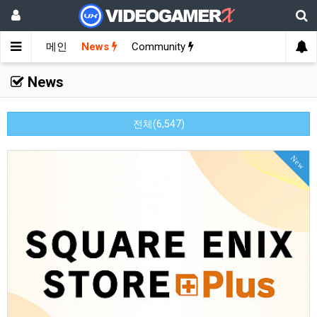
메인
News
Community
News
전체(6,547)
New