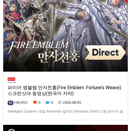
파이어 엠블렘 만자천홍(Fire Emblem: Fortune’s Weave)
스크린샷과 동영상(한국어 자막)
0
0
2026.08.05
HIKARU
99
Intelligent Systems 개발 /Nintendo 발매의 Nintendo Switch 2용 [파이어 엠
블렘 만자천홍(Fire Emblem: Fortune’s Weave)] 스크린샷과 동영상입니다.
발매는 2026년 9월 17일로 예정.