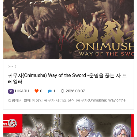
귀무자(Onimusha) Way of the Sword -운명을 끊는 자 트
레일러
0
1
2026.08.07
HIKARU
99
캡콤에서 발매 예정인 귀무자 시리즈 신작 [귀무자(Onimusha) Way of the
Sword] -운명을 끊는 자 트레일러입니다.발매 기종은 PS5, Xbox Series
X|S, PC(Steam). 발매는 2026년 9월 4일로 예정.