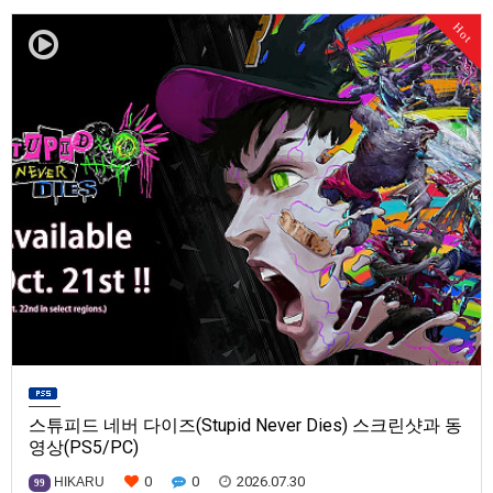
발매일은 미정.==================================차량 호출 사업
Hot
을 운영하는 드라이버가 되어라'Rideshare "Stimulat…
스튜피드 네버 다이즈(Stupid Never Dies) 스크린샷과 동
영상(PS5/PC)
0
0
2026.07.30
HIKARU
99