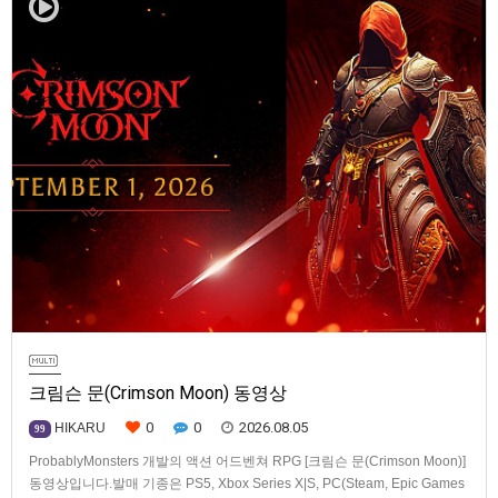
크림슨 문(Crimson Moon) 동영상
0
0
2026.08.05
HIKARU
99
ProbablyMonsters 개발의 액션 어드벤쳐 RPG [크림슨 문(Crimson Moon)]
동영상입니다.발매 기종은 PS5, Xbox Series X|S, PC(Steam, Epic Games