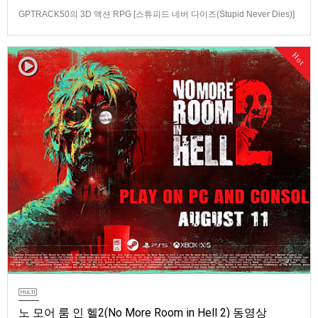
GPTRACK50의 3D 액션 RPG [스튜피드 네버 다이즈(Stupid Never Dies)]
스크린샷과 동영상입니다.발매 기종은 PS5, PC(Steam). 발매는 2026년 10
월 21일로 예정.
Hot
노 모어 룸 인 헬2(No More Room in Hell 2) 동영상