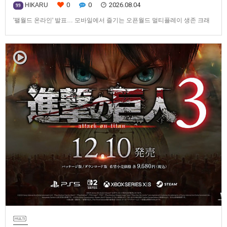
0
0
2026.08.04
HIKARU
99
'팰월드 온라인' 발표… 모바일에서 즐기는 오픈월드 멀티플레이 생존 크래
프트탐험·팰 포획·거점 건설·협동 플레이를 언제 어디서나2026년 8월 3일,
Garena Online Private Limited(이하 Garena)는 팰월드(Palworld) 개발사
인Pocketpair의 정식 라이선스를 받아, 글로벌 히트작 '팰월드(Palworld)'를
기반으로 한…