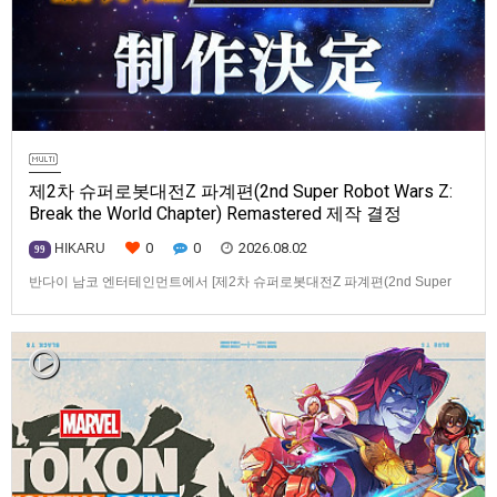
제2차 슈퍼로봇대전Z 파계편(2nd Super Robot Wars Z:
Break the World Chapter) Remastered 제작 결정
0
0
2026.08.02
HIKARU
99
반다이 남코 엔터테인먼트에서 [제2차 슈퍼로봇대전Z 파계편(2nd Super
Robot Wars Z: Break the World Chapter) Remastered] 제작을 발표했습니
다.발매 기종, 발매 시기 등은 이번에 공개되지 않았습니다.참고로, 오리지날
판[제2차 슈퍼로봇대전Z 파계편]은 2011년 PSP로 발매되었으며, 2012년
에 발매되었던 [제2…