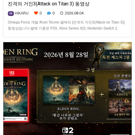
진격의 거인3(Attack on Titan 3) 동영상
0
0
2026.08.04
HIKARU
99
Omega Force 개발 /Koei Tecmo 발매의 [진격의 거인3(Attack on Titan 3)]
동영상입니다.발매 기종은 PS5, Xbox Series X|S, Nintendo Switch 2,
PC(Steam). 발매는 2026년 12월 10일로 예정.