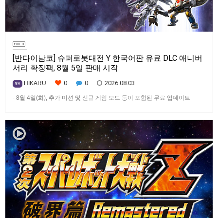
[반다이남코] 슈퍼로봇대전 Y 한국어판 유료 DLC 애니버
서리 확장팩, 8월 5일 판매 시작
0
0
2026.08.03
HIKARU
99
- 8월 4일(화), 추가 미션 및 신규 게임 모드 등이 포함된 무료 업데이트
ver1.4.0 배포- ‘애니버서리 확장팩’ 발매 기념, 최대 42% 할인 진행반다이
남코 엔터테인먼트 코리아(지사장 장태근)는 PlayStation®5, Nintendo
Switch™, Steam®용 ‘슈퍼로봇대전 Y’(한국어판)의 유료 DLC ‘애니버서리
확장팩’을 2026년 …