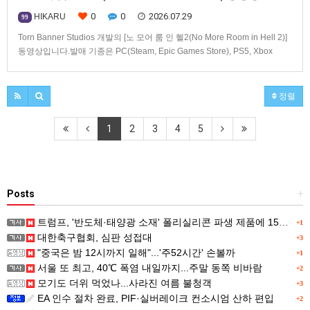
0
0
2026.07.29
HIKARU
99
Torn Banner Studios 개발의 [노 모어 룸 인 헬2(No More Room in Hell 2)]
동영상입니다.발매 기종은 PC(Steam, Epic Games Store), PS5, Xbox
Series X|S.
정렬
1
2
3
4
5
Posts
+
트럼프, '반도체·태양광 소재' 폴리실리콘 파생 제품에 15% 관세...한국 기업도 영향
+1
대한축구협회, 심판 성접대
+3
"중국은 밤 12시까지 일해"...'주52시간' 손볼까
+1
서울 또 최고, 40℃ 폭염 내일까지...주말 동쪽 비바람
+2
모기도 더위 먹었나...사라진 여름 불청객
+3
EA 인수 절차 완료, PIF·실버레이크 컨소시엄 산하 편입
+2