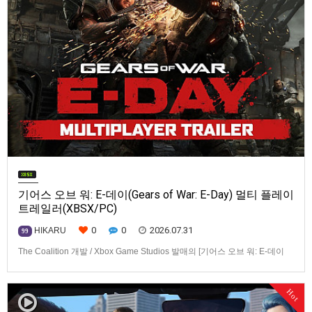
기어스 오브 워: E-데이(Gears of War: E-Day) 멀티 플레이
트레일러(XBSX/PC)
0
0
2026.07.31
HIKARU
99
The Coalition 개발 / Xbox Game Studios 발매의 [기어스 오브 워: E-데이
(Gears of War: E-Day)] 동영상입니다.발매 기종은 Xbox Series X|S, PC. 발
매는 2026년 10월 6일로 예정.
Hot