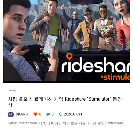
차량 호출 시뮬레이션 게임 Rideshare “Stimulator” 동영
상
0
3
2026.07.31
HIKARU
99
Saber Interactive에서 발매 예정인 차량 호출 시뮬레이션 게임 [Rideshare
“Stimulator”] 동영상입니다.발매 기종은 PS5, Xbox Series X|S, PC(Steam).