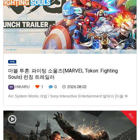
마블 투혼: 파이팅 소울즈(MARVEL Tokon: Fighting
Souls) 런칭 트레일러
1
0
2026.08.02
HIKARU
99
Arc System Works 개발 / Sony Interactive Entertainment 발매의 [마블 투
혼: 파이팅 소울즈(MARVEL Tokon: Fighting Souls)] 런칭 트레일러입니다.
발매 기종은 PS5, PC(Steam, Epic Games Store). 발매는 2026년 8월 7일
Hot
로 예정.