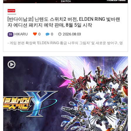
[반다이남코] 닌텐도 스위치2 버전, ELDEN RING 빛바랜
자 에디션 패키지 예약 판매, 8월 5일 시작
0
0
2026.08.03
HIKARU
99
- 게임 본편 확장팩 'ELDEN RING 황금 나무의 그림자' 및 새로운 방어구, 영
마 토렌트용 장비 등 포함반다이남코 엔터테인먼트 코리아(지사장 장태근)
는 ‘ELDEN RING 빛바랜 자 에디션’의 Nintendo Switch™ 2용 패키지 선주
문 판매를 8월 5일(수)부터 시작한다고 발표했다.‘ELDEN RING 빛바랜 자
에디션’에는 ‘ELDEN R…