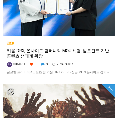
키움 DRX, 온사이드 컴퍼니와 MOU 체결, 발로란트 기반
콘텐츠 생태계 확장
0
0
2026.08.07
HIKARU
99
글로벌 프리미어 e스포츠 팀 키움 DRX가 FPS 전문 MCN 온사이드 컴퍼니
와 손잡고 ‘발로란트’ 중심의 글로벌 콘텐츠 경쟁력 강화에 나선다.키움
DRX는 지난 8월 5일 키움 DRX 서울타워에서 온사이드 컴퍼니와 e스포츠
New
문화 산업 저변 확대 및 콘텐츠 강화를 위한 업무 협약(MOU)을 체결했다고
밝혔다. 이날 협약식에는 키움 DRX 양선일 대표이사, …