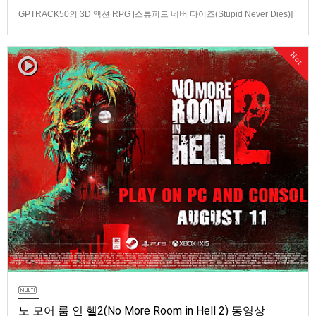
GPTRACK50의 3D 액션 RPG [스튜피드 네버 다이즈(Stupid Never Dies)]
스크린샷과 동영상입니다.발매 기종은 PS5, PC(Steam). 발매는 2026년 10
월 21일로 예정.
Hot
노 모어 룸 인 헬2(No More Room in Hell 2) 동영상