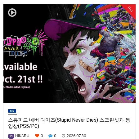
발매일은 미정.==================================차량 호출 사업
Hot
을 운영하는 드라이버가 되어라'Rideshare "Stimulat…
스튜피드 네버 다이즈(Stupid Never Dies) 스크린샷과 동
영상(PS5/PC)
0
0
2026.07.30
HIKARU
99