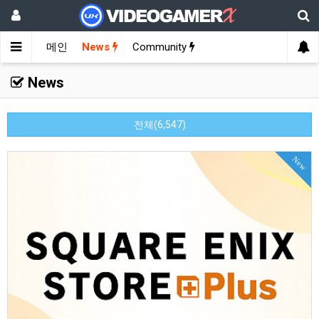
메인
News
Community
News
전체(6,547)
New