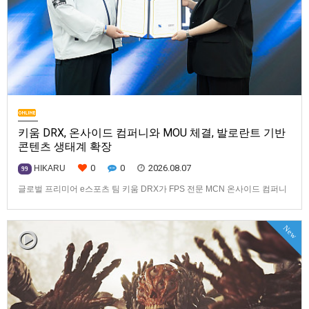
키움 DRX, 온사이드 컴퍼니와 MOU 체결, 발로란트 기반
콘텐츠 생태계 확장
0
0
2026.08.07
HIKARU
99
글로벌 프리미어 e스포츠 팀 키움 DRX가 FPS 전문 MCN 온사이드 컴퍼니
와 손잡고 ‘발로란트’ 중심의 글로벌 콘텐츠 경쟁력 강화에 나선다.키움
DRX는 지난 8월 5일 키움 DRX 서울타워에서 온사이드 컴퍼니와 e스포츠
New
문화 산업 저변 확대 및 콘텐츠 강화를 위한 업무 협약(MOU)을 체결했다고
밝혔다. 이날 협약식에는 키움 DRX 양선일 대표이사, …