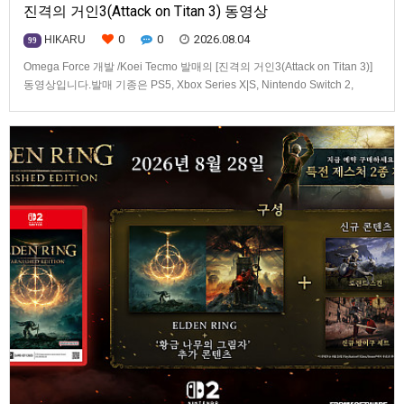
진격의 거인3(Attack on Titan 3) 동영상
0
0
2026.08.04
HIKARU
99
Omega Force 개발 /Koei Tecmo 발매의 [진격의 거인3(Attack on Titan 3)]
동영상입니다.발매 기종은 PS5, Xbox Series X|S, Nintendo Switch 2,
PC(Steam). 발매는 2026년 12월 10일로 예정.