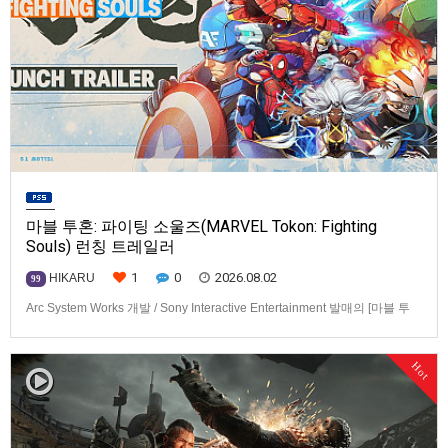
마블 투혼: 파이팅 소울즈(MARVEL Tokon: Fighting
Souls) 런칭 트레일러
1
0
2026.08.02
HIKARU
99
Arc System Works 개발 / Sony Interactive Entertainment 발매의 [마블 투
혼: 파이팅 소울즈(MARVEL Tokon: Fighting Souls)] 런칭 트레일러입니다.
발매 기종은 PS5, PC(Steam, Epic Games Store). 발매는 2026년 8월 7일
Hot
로 예정.