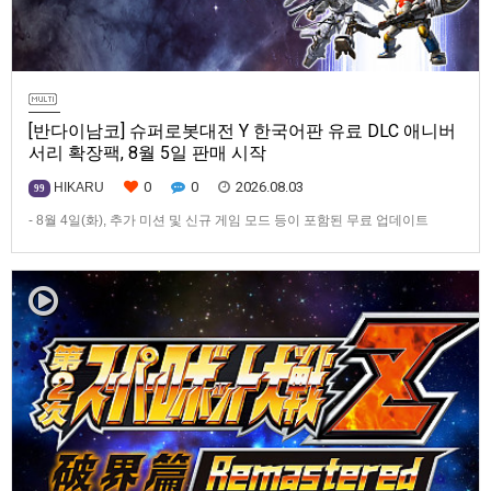
[반다이남코] 슈퍼로봇대전 Y 한국어판 유료 DLC 애니버
서리 확장팩, 8월 5일 판매 시작
0
0
2026.08.03
HIKARU
99
- 8월 4일(화), 추가 미션 및 신규 게임 모드 등이 포함된 무료 업데이트
ver1.4.0 배포- ‘애니버서리 확장팩’ 발매 기념, 최대 42% 할인 진행반다이
남코 엔터테인먼트 코리아(지사장 장태근)는 PlayStation®5, Nintendo
Switch™, Steam®용 ‘슈퍼로봇대전 Y’(한국어판)의 유료 DLC ‘애니버서리
확장팩’을 2026년 …