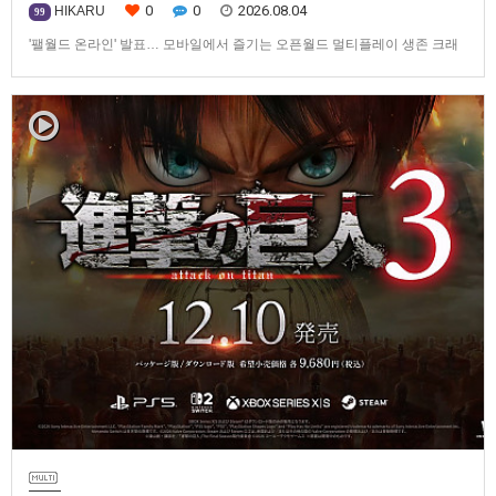
0
0
2026.08.04
HIKARU
99
'팰월드 온라인' 발표… 모바일에서 즐기는 오픈월드 멀티플레이 생존 크래
프트탐험·팰 포획·거점 건설·협동 플레이를 언제 어디서나2026년 8월 3일,
Garena Online Private Limited(이하 Garena)는 팰월드(Palworld) 개발사
인Pocketpair의 정식 라이선스를 받아, 글로벌 히트작 '팰월드(Palworld)'를
기반으로 한…