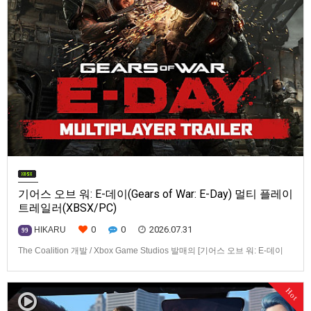
기어스 오브 워: E-데이(Gears of War: E-Day) 멀티 플레이
트레일러(XBSX/PC)
0
0
2026.07.31
HIKARU
99
The Coalition 개발 / Xbox Game Studios 발매의 [기어스 오브 워: E-데이
(Gears of War: E-Day)] 동영상입니다.발매 기종은 Xbox Series X|S, PC. 발
매는 2026년 10월 6일로 예정.
Hot