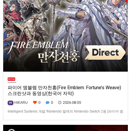
파이어 엠블렘 만자천홍(Fire Emblem: Fortune’s Weave)
스크린샷과 동영상(한국어 자막)
0
0
2026.08.05
HIKARU
99
Intelligent Systems 개발 /Nintendo 발매의 Nintendo Switch 2용 [파이어 엠
블렘 만자천홍(Fire Emblem: Fortune’s Weave)] 스크린샷과 동영상입니다.
발매는 2026년 9월 17일로 예정.