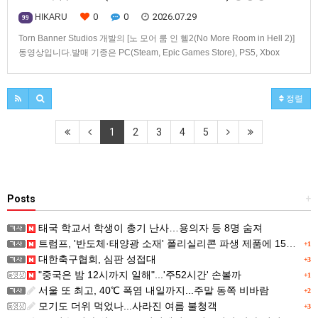
0
0
2026.07.29
HIKARU
99
Torn Banner Studios 개발의 [노 모어 룸 인 헬2(No More Room in Hell 2)]
동영상입니다.발매 기종은 PC(Steam, Epic Games Store), PS5, Xbox
Series X|S.
정렬
1
2
3
4
5
Posts
+
태국 학교서 학생이 총기 난사…용의자 등 8명 숨져
트럼프, '반도체·태양광 소재' 폴리실리콘 파생 제품에 15% 관세...한국 기업도 영향
+1
대한축구협회, 심판 성접대
+3
"중국은 밤 12시까지 일해"...'주52시간' 손볼까
+1
서울 또 최고, 40℃ 폭염 내일까지...주말 동쪽 비바람
+2
모기도 더위 먹었나...사라진 여름 불청객
+3