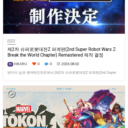
제2차 슈퍼로봇대전Z 파계편(2nd Super Robot Wars Z:
Break the World Chapter) Remastered 제작 결정
0
0
2026.08.02
HIKARU
99
반다이 남코 엔터테인먼트에서 [제2차 슈퍼로봇대전Z 파계편(2nd Super
Robot Wars Z: Break the World Chapter) Remastered] 제작을 발표했습니
다.발매 기종, 발매 시기 등은 이번에 공개되지 않았습니다.참고로, 오리지날
판[제2차 슈퍼로봇대전Z 파계편]은 2011년 PSP로 발매되었으며, 2012년
에 발매되었던 [제2…