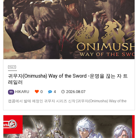
귀무자(Onimusha) Way of the Sword -운명을 끊는 자 트
레일러
0
4
2026.08.07
HIKARU
99
캡콤에서 발매 예정인 귀무자 시리즈 신작 [귀무자(Onimusha) Way of the
Sword] -운명을 끊는 자 트레일러입니다.발매 기종은 PS5, Xbox Series
X|S, PC(Steam). 발매는 2026년 9월 4일로 예정.