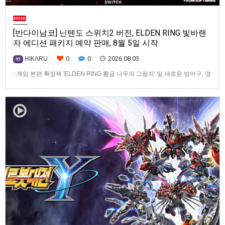
[반다이남코] 닌텐도 스위치2 버전, ELDEN RING 빛바랜
자 에디션 패키지 예약 판매, 8월 5일 시작
0
0
2026.08.03
HIKARU
99
- 게임 본편 확장팩 'ELDEN RING 황금 나무의 그림자' 및 새로운 방어구, 영
마 토렌트용 장비 등 포함반다이남코 엔터테인먼트 코리아(지사장 장태근)
는 ‘ELDEN RING 빛바랜 자 에디션’의 Nintendo Switch™ 2용 패키지 선주
문 판매를 8월 5일(수)부터 시작한다고 발표했다.‘ELDEN RING 빛바랜 자
에디션’에는 ‘ELDEN R…