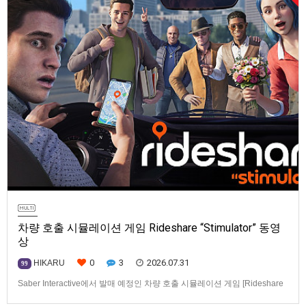
차량 호출 시뮬레이션 게임 Rideshare “Stimulator” 동영
상
0
3
2026.07.31
HIKARU
99
Saber Interactive에서 발매 예정인 차량 호출 시뮬레이션 게임 [Rideshare
“Stimulator”] 동영상입니다.발매 기종은 PS5, Xbox Series X|S, PC(Steam).