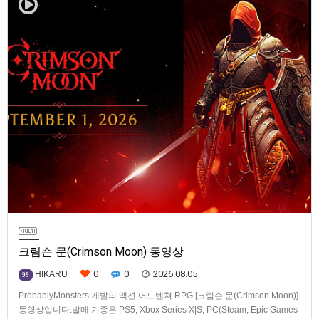
크림슨 문(Crimson Moon) 동영상
0
0
2026.08.05
HIKARU
99
ProbablyMonsters 개발의 액션 어드벤쳐 RPG [크림슨 문(Crimson Moon)]
동영상입니다.발매 기종은 PS5, Xbox Series X|S, PC(Steam, Epic Games