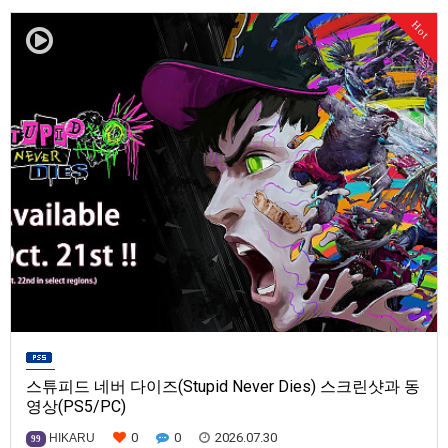
발매일은 미정.==================================차량 호출 사업
Hot
을 운영하는 드라이버가 되어라'Rideshare "Stimulat…
스튜피드 네버 다이즈(Stupid Never Dies) 스크린샷과 동
영상(PS5/PC)
0
0
2026.07.30
HIKARU
99