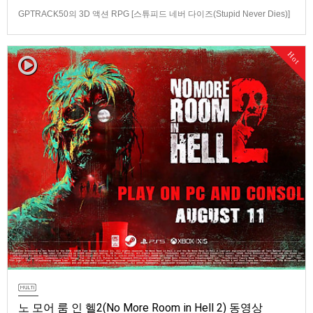
GPTRACK50의 3D 액션 RPG [스튜피드 네버 다이즈(Stupid Never Dies)]
스크린샷과 동영상입니다.발매 기종은 PS5, PC(Steam). 발매는 2026년 10
월 21일로 예정.
Hot
노 모어 룸 인 헬2(No More Room in Hell 2) 동영상