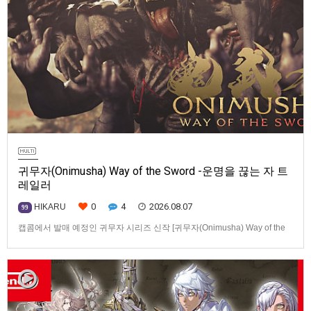
귀무자(Onimusha) Way of the Sword -운명을 끊는 자 트
레일러
0
4
2026.08.07
HIKARU
99
캡콤에서 발매 예정인 귀무자 시리즈 신작 [귀무자(Onimusha) Way of the
Sword] -운명을 끊는 자 트레일러입니다.발매 기종은 PS5, Xbox Series
X|S, PC(Steam). 발매는 2026년 9월 4일로 예정.