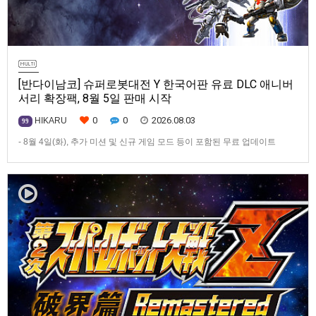
[반다이남코] 슈퍼로봇대전 Y 한국어판 유료 DLC 애니버
서리 확장팩, 8월 5일 판매 시작
0
0
2026.08.03
HIKARU
99
- 8월 4일(화), 추가 미션 및 신규 게임 모드 등이 포함된 무료 업데이트
ver1.4.0 배포- ‘애니버서리 확장팩’ 발매 기념, 최대 42% 할인 진행반다이
남코 엔터테인먼트 코리아(지사장 장태근)는 PlayStation®5, Nintendo
Switch™, Steam®용 ‘슈퍼로봇대전 Y’(한국어판)의 유료 DLC ‘애니버서리
확장팩’을 2026년 …