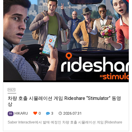
차량 호출 시뮬레이션 게임 Rideshare “Stimulator” 동영
상
0
3
2026.07.31
HIKARU
99
Saber Interactive에서 발매 예정인 차량 호출 시뮬레이션 게임 [Rideshare
“Stimulator”] 동영상입니다.발매 기종은 PS5, Xbox Series X|S, PC(Steam).