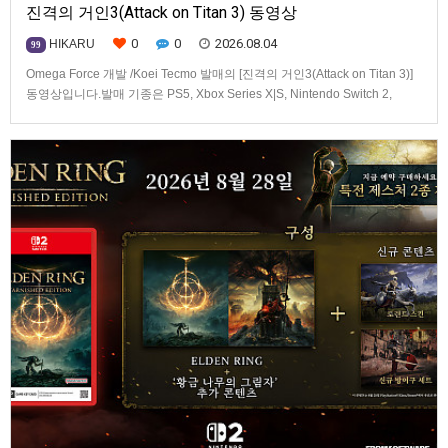
진격의 거인3(Attack on Titan 3) 동영상
0
0
2026.08.04
HIKARU
99
Omega Force 개발 /Koei Tecmo 발매의 [진격의 거인3(Attack on Titan 3)]
동영상입니다.발매 기종은 PS5, Xbox Series X|S, Nintendo Switch 2,
PC(Steam). 발매는 2026년 12월 10일로 예정.