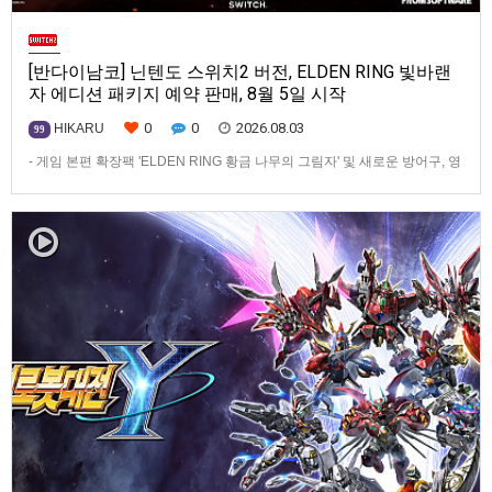
[반다이남코] 닌텐도 스위치2 버전, ELDEN RING 빛바랜
자 에디션 패키지 예약 판매, 8월 5일 시작
0
0
2026.08.03
HIKARU
99
- 게임 본편 확장팩 'ELDEN RING 황금 나무의 그림자' 및 새로운 방어구, 영
마 토렌트용 장비 등 포함반다이남코 엔터테인먼트 코리아(지사장 장태근)
는 ‘ELDEN RING 빛바랜 자 에디션’의 Nintendo Switch™ 2용 패키지 선주
문 판매를 8월 5일(수)부터 시작한다고 발표했다.‘ELDEN RING 빛바랜 자
에디션’에는 ‘ELDEN R…