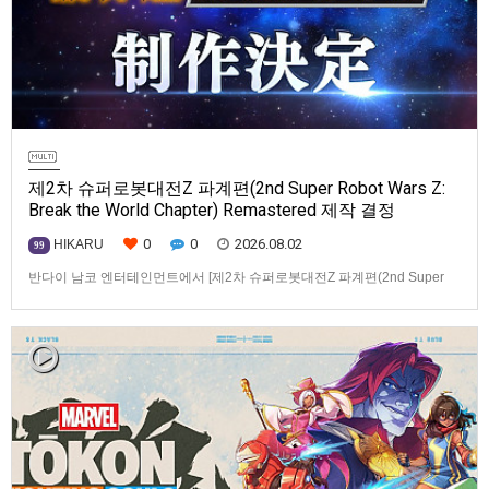
제2차 슈퍼로봇대전Z 파계편(2nd Super Robot Wars Z:
Break the World Chapter) Remastered 제작 결정
0
0
2026.08.02
HIKARU
99
반다이 남코 엔터테인먼트에서 [제2차 슈퍼로봇대전Z 파계편(2nd Super
Robot Wars Z: Break the World Chapter) Remastered] 제작을 발표했습니
다.발매 기종, 발매 시기 등은 이번에 공개되지 않았습니다.참고로, 오리지날
판[제2차 슈퍼로봇대전Z 파계편]은 2011년 PSP로 발매되었으며, 2012년
에 발매되었던 [제2…