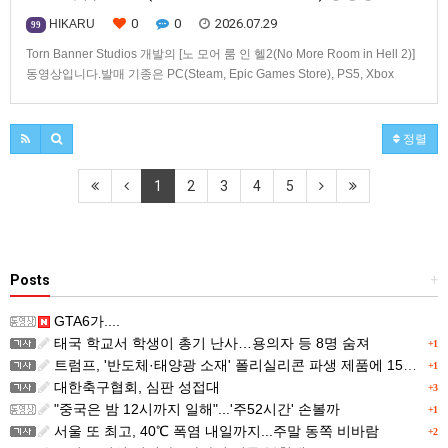
0
0
2026.07.29
HIKARU
99
Torn Banner Studios 개발의 [노 모어 룸 인 헬2(No More Room in Hell 2)]
동영상입니다.발매 기종은 PC(Steam, Epic Games Store), PS5, Xbox
Series X|S.
정렬
1
2
3
4
5
Posts
+
GTA6가....
태국 학교서 학생이 총기 난사…용의자 등 8명 숨져
+1
트럼프, '반도체·태양광 소재' 폴리실리콘 파생 제품에 15% 관세...한국 기업도 영향
+1
대한축구협회, 심판 성접대
+3
"중국은 밤 12시까지 일해"...'주52시간' 손볼까
+1
서울 또 최고, 40℃ 폭염 내일까지...주말 동쪽 비바람
+2