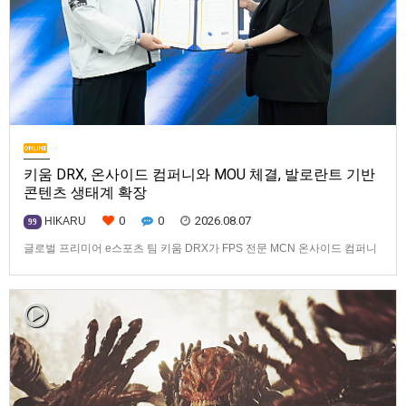
키움 DRX, 온사이드 컴퍼니와 MOU 체결, 발로란트 기반
콘텐츠 생태계 확장
0
0
2026.08.07
HIKARU
99
글로벌 프리미어 e스포츠 팀 키움 DRX가 FPS 전문 MCN 온사이드 컴퍼니
와 손잡고 ‘발로란트’ 중심의 글로벌 콘텐츠 경쟁력 강화에 나선다.키움
DRX는 지난 8월 5일 키움 DRX 서울타워에서 온사이드 컴퍼니와 e스포츠
문화 산업 저변 확대 및 콘텐츠 강화를 위한 업무 협약(MOU)을 체결했다고
밝혔다. 이날 협약식에는 키움 DRX 양선일 대표이사, …