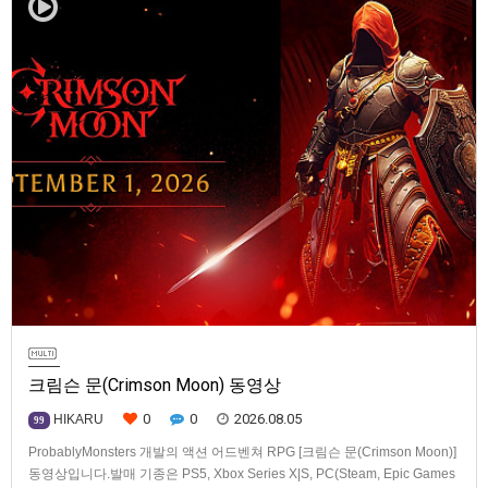
크림슨 문(Crimson Moon) 동영상
0
0
2026.08.05
HIKARU
99
ProbablyMonsters 개발의 액션 어드벤쳐 RPG [크림슨 문(Crimson Moon)]
동영상입니다.발매 기종은 PS5, Xbox Series X|S, PC(Steam, Epic Games