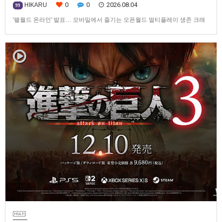
0
0
2026.08.04
HIKARU
99
'팰월드 온라인' 발표… 모바일에서 즐기는 오픈월드 멀티플레이 생존 크래
프트탐험·팰 포획·거점 건설·협동 플레이를 언제 어디서나2026년 8월 3일,
Garena Online Private Limited(이하 Garena)는 팰월드(Palworld) 개발사
인Pocketpair의 정식 라이선스를 받아, 글로벌 히트작 '팰월드(Palworld)'를
기반으로 한…