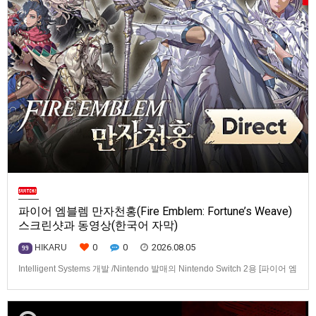
파이어 엠블렘 만자천홍(Fire Emblem: Fortune’s Weave)
스크린샷과 동영상(한국어 자막)
0
0
2026.08.05
HIKARU
99
Intelligent Systems 개발 /Nintendo 발매의 Nintendo Switch 2용 [파이어 엠
블렘 만자천홍(Fire Emblem: Fortune’s Weave)] 스크린샷과 동영상입니다.
발매는 2026년 9월 17일로 예정.