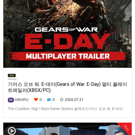
기어스 오브 워: E-데이(Gears of War: E-Day) 멀티 플레이
트레일러(XBSX/PC)
0
0
2026.07.31
HIKARU
99
The Coalition 개발 / Xbox Game Studios 발매의 [기어스 오브 워: E-데이
(Gears of War: E-Day)] 동영상입니다.발매 기종은 Xbox Series X|S, PC. 발
매는 2026년 10월 6일로 예정.
Hot