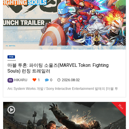
마블 투혼: 파이팅 소울즈(MARVEL Tokon: Fighting
Souls) 런칭 트레일러
1
0
2026.08.02
HIKARU
99
Arc System Works 개발 / Sony Interactive Entertainment 발매의 [마블 투
혼: 파이팅 소울즈(MARVEL Tokon: Fighting Souls)] 런칭 트레일러입니다.
발매 기종은 PS5, PC(Steam, Epic Games Store). 발매는 2026년 8월 7일
Hot
로 예정.