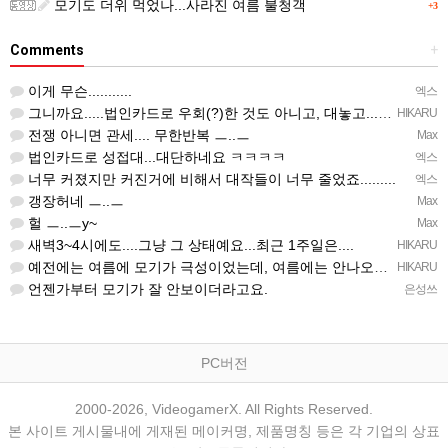
모기도 더위 먹었나...사라진 여름 불청객
+3
Comments
+
이게 무슨...........
엑스
그니까요.....법인카드로 우회(?)한 것도 아니고, 대놓고...ㅋ ㅋ)
HIKARU
전쟁 아니면 관세.... 무한반복 ㅡ..ㅡ
Max
법인카드로 성접대...대단하네요 ㅋㅋㅋㅋ
엑스
너무 커졌지만 커진거에 비해서 대작들이 너무 줄었죠.........
엑스
갱장허네 ㅡ..ㅡ
Max
헐 ㅡ..ㅡy~
Max
새벽3~4시에도....그냥 그 상태예요...최근 1주일은....
HIKARU
예전에는 여름에 모기가 극성이었는데, 여름에는 안나오는 것 같은.....ㅎ ㅎ)
HIKARU
언젠가부터 모기가 잘 안보이더라고요.
은성쓰
PC버전
2000-2026, VideogamerX. All Rights Reserved.
본 사이트 게시물내에 게재된 메이커명, 제품명칭 등은 각 기업의 상표