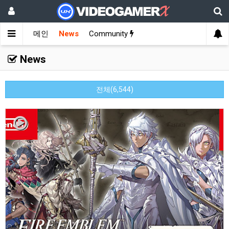
메인
News
Community
News
전체(6,544)