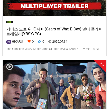
기어스 오브 워: E-데이(Gears of War: E-Day) 멀티 플레이
트레일러(XBSX/PC)
0
0
2026.07.31
HIKARU
99
The Coalition 개발 / Xbox Game Studios 발매의 [기어스 오브 워: E-데이
(Gears of War: E-Day)] 동영상입니다.발매 기종은 Xbox Series X|S, PC. 발
매는 2026년 10월 6일로 예정.
Hot