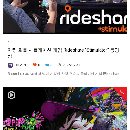
차량 호출 시뮬레이션 게임 Rideshare “Stimulator” 동영
상
0
3
2026.07.31
HIKARU
99
Saber Interactive에서 발매 예정인 차량 호출 시뮬레이션 게임 [Rideshare
“Stimulator”] 동영상입니다.발매 기종은 PS5, Xbox Series X|S, PC(Steam).
발매일은 미정.==================================차량 호출 사업
Hot
을 운영하는 드라이버가 되어라'Rideshare "Stimulat…