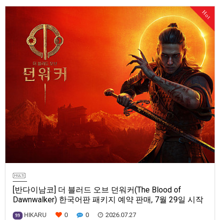
Series X|S, Nintendo Switch 2, PC(Steam, Microsoft Store). 발매는 2027
Hot
년으로 예정.
[반다이남코] 더 블러드 오브 던워커(The Blood of
Dawnwalker) 한국어판 패키지 예약 판매, 7월 29일 시작
0
0
2026.07.27
HIKARU
99