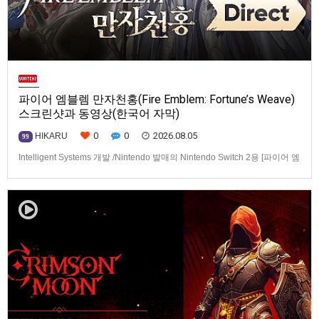
파이어 엠블렘 만자천홍(Fire Emblem: Fortune’s Weave)
스크린샷과 동영상(한국어 자막)
0
0
2026.08.05
HIKARU
99
Intelligent Systems 개발 /Nintendo 발매의 Nintendo Switch 2용 [파이어 엠
블렘 만자천홍(Fire Emblem: Fortune’s Weave)] 스크린샷과 동영상입니다.
발매는 2026년 9월 17일로 예정.