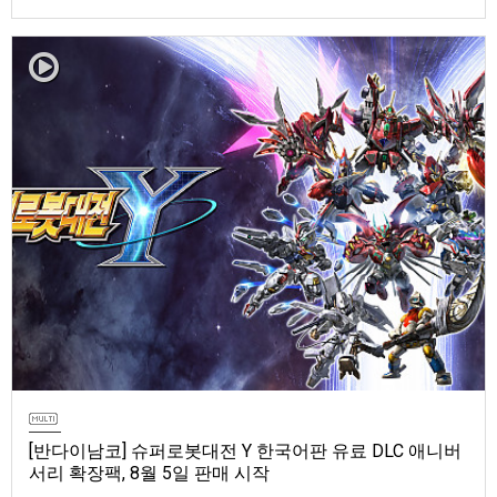
마 토렌트용 장비 등 포함반다이남코 엔터테인먼트 코리아(지사장 장태근)
는 ‘ELDEN RING 빛바랜 자 에디션’의 Nintendo Switch™ 2용 패키지 선주
문 판매를 8월 5일(수)부터 시작한다고 발표했다.‘ELDEN RING 빛바랜 자
에디션’에는 ‘ELDEN R…
[반다이남코] 슈퍼로봇대전 Y 한국어판 유료 DLC 애니버
서리 확장팩, 8월 5일 판매 시작