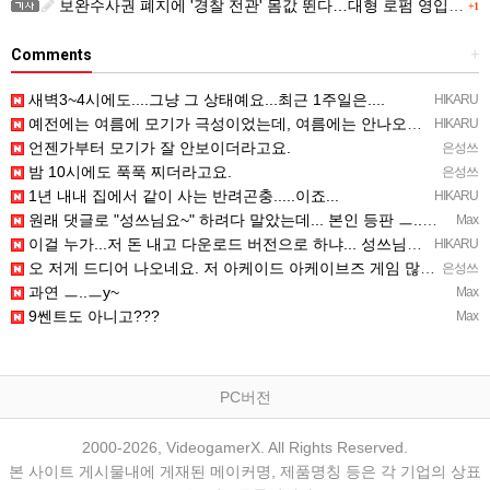
보완수사권 폐지에 '경찰 전관' 몸값 뛴다…대형 로펌 영입전쟁
+1
Comments
+
새벽3~4시에도....그냥 그 상태예요...최근 1주일은....
HIKARU
예전에는 여름에 모기가 극성이었는데, 여름에는 안나오는 것 같은.....ㅎ ㅎ)
HIKARU
언젠가부터 모기가 잘 안보이더라고요.
은성쓰
밤 10시에도 푹푹 찌더라고요.
은성쓰
1년 내내 집에서 같이 사는 반려곤충.....이죠...
HIKARU
원래 댓글로 "성쓰님요~" 하려다 말았는데... 본인 등판 ㅡ..ㅡy~
Max
이걸 누가...저 돈 내고 다운로드 버전으로 하냐... 성쓰님이 계셨다!!!...
HIKARU
오 저게 드디어 나오네요. 저 아케이드 아케이브즈 게임 많이 샀는데요 ㅎㅎㅎ
은성쓰
과연 ㅡ..ㅡy~
Max
9쎈트도 아니고???
Max
PC버전
2000-2026, VideogamerX. All Rights Reserved.
본 사이트 게시물내에 게재된 메이커명, 제품명칭 등은 각 기업의 상표