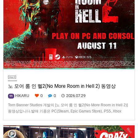
노 모어 룸 인 헬2(No More Room in Hell 2) 동영상
0
0
2026.07.29
HIKARU
99
Torn Banner Studios 개발의 [노 모어 룸 인 헬2(No More Room in Hell 2)]
동영상입니다.발매 기종은 PC(Steam, Epic Games Store), PS5, Xbox
Series X|S.
Hot