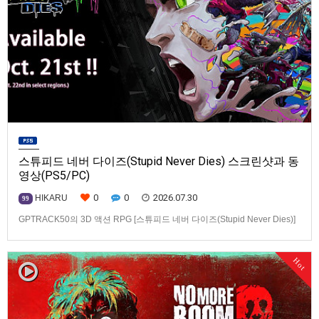
스튜피드 네버 다이즈(Stupid Never Dies) 스크린샷과 동
영상(PS5/PC)
0
0
2026.07.30
HIKARU
99
GPTRACK50의 3D 액션 RPG [스튜피드 네버 다이즈(Stupid Never Dies)]
스크린샷과 동영상입니다.발매 기종은 PS5, PC(Steam). 발매는 2026년 10
월 21일로 예정.
Hot