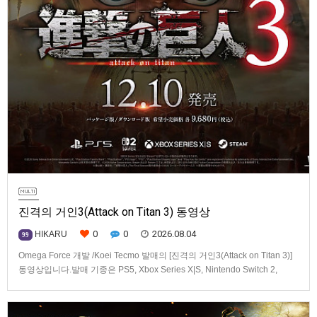
진격의 거인3(Attack on Titan 3) 동영상
0
0
2026.08.04
HIKARU
99
Omega Force 개발 /Koei Tecmo 발매의 [진격의 거인3(Attack on Titan 3)]
동영상입니다.발매 기종은 PS5, Xbox Series X|S, Nintendo Switch 2,
PC(Steam). 발매는 2026년 12월 10일로 예정.