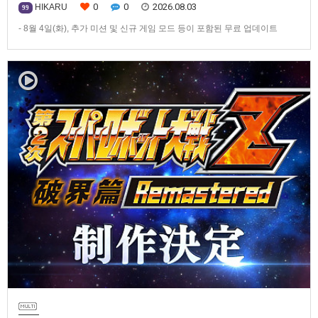
0
0
2026.08.03
HIKARU
99
- 8월 4일(화), 추가 미션 및 신규 게임 모드 등이 포함된 무료 업데이트
ver1.4.0 배포- ‘애니버서리 확장팩’ 발매 기념, 최대 42% 할인 진행반다이
남코 엔터테인먼트 코리아(지사장 장태근)는 PlayStation®5, Nintendo
Switch™, Steam®용 ‘슈퍼로봇대전 Y’(한국어판)의 유료 DLC ‘애니버서리
확장팩’을 2026년 …