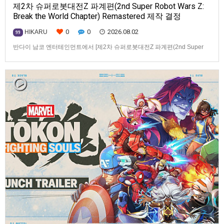
제2차 슈퍼로봇대전Z 파계편(2nd Super Robot Wars Z:
Break the World Chapter) Remastered 제작 결정
0
0
2026.08.02
HIKARU
99
반다이 남코 엔터테인먼트에서 [제2차 슈퍼로봇대전Z 파계편(2nd Super
Robot Wars Z: Break the World Chapter) Remastered] 제작을 발표했습니
다.발매 기종, 발매 시기 등은 이번에 공개되지 않았습니다.참고로, 오리지날
판[제2차 슈퍼로봇대전Z 파계편]은 2011년 PSP로 발매되었으며, 2012년
에 발매되었던 [제2…