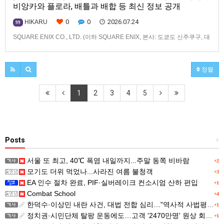
비앙카와 플로라, 배틀과 배합 등 최신 정보 공개
0
0
2026.07.24
HIKARU
99
SQUARE ENIX CO., LTD. (이하 SQUARE ENIX, 본사: 도쿄도 신주쿠구, 대
표: 키류 타카시)는2026년 12월 3일(목) 발매 예정인「드래곤 퀘스트 몬스
터즈」 시리즈 최신작, 『드래곤 퀘스트 몬스터즈 4 메마른 나라의 비앙카
와 플로라』(대응 기종: Nintendo Switch™ 2/Nintendo
정렬
Switch™/PlayStation®…
1
2
3
4
5
Posts
+
서울 또 최고, 40℃ 폭염 내일까지...주말 동쪽 비바람
+2
모기도 더위 먹었나...사라진 여름 불청객
+3
EA 인수 절차 완료, PIF·실버레이크 컨소시엄 산하 편입
+1
Combat School
+4
한덕수·이상민 내란 사건, 대법 전합 심리…"역사적 사법평가"(종합)
+1
정치권·시민단체 탈팡 운동에도…고객 '2470만명' 원상 회복, "고물가에 돌팡"
+1