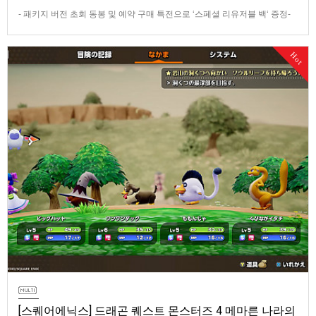
- 패키지 버전 초회 동봉 및 예약 구매 특전으로 ‘스페셜 리유저블 백‘ 증정-
데이 원 에디션 및 코엔 피규어 등이 포함된 콜렉터즈 에디션 판매반다이남
코 엔터테인먼트 코리아(지사장 장태근)는 PlayStation®5용 ‘더 블러드 오
Hot
브 던워커’(한국어판)의 패키지 예약 판매를 2026년 7월 29일(수) 시작한다
고 발표했다.■ 패키지 버전 초회 동봉 및 …
[스퀘어에닉스] 드래곤 퀘스트 몬스터즈 4 메마른 나라의