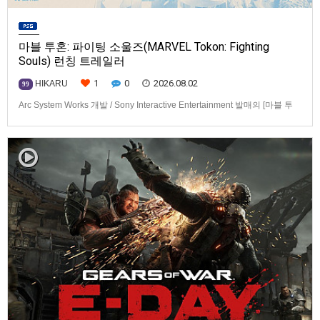
마블 투혼: 파이팅 소울즈(MARVEL Tokon: Fighting
Souls) 런칭 트레일러
1
0
2026.08.02
HIKARU
99
Arc System Works 개발 / Sony Interactive Entertainment 발매의 [마블 투
혼: 파이팅 소울즈(MARVEL Tokon: Fighting Souls)] 런칭 트레일러입니다.
발매 기종은 PS5, PC(Steam, Epic Games Store). 발매는 2026년 8월 7일
로 예정.