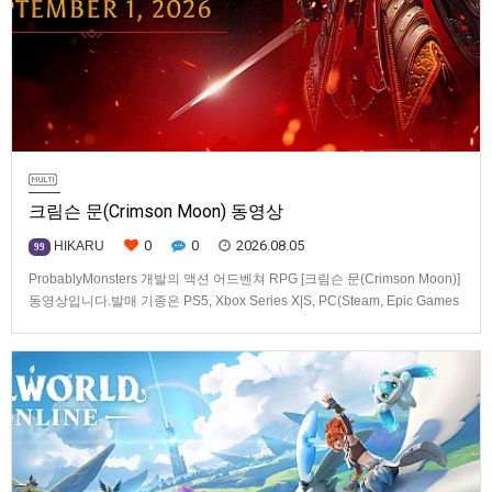
크림슨 문(Crimson Moon) 동영상
0
0
2026.08.05
HIKARU
99
ProbablyMonsters 개발의 액션 어드벤쳐 RPG [크림슨 문(Crimson Moon)]
동영상입니다.발매 기종은 PS5, Xbox Series X|S, PC(Steam, Epic Games
Store). 발매는 2026년 9월 1일, 가격은 Standard Edition은 $19.99, Deluxe
Edition은 $29.99