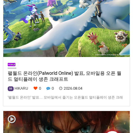
팰월드 온라인(Palworld Online) 발표, 모바일용 오픈 월
드 멀티플레이 생존 크래프트
0
0
2026.08.04
HIKARU
99
'팰월드 온라인' 발표… 모바일에서 즐기는 오픈월드 멀티플레이 생존 크래
프트탐험·팰 포획·거점 건설·협동 플레이를 언제 어디서나2026년 8월 3일,
Garena Online Private Limited(이하 Garena)는 팰월드(Palworld) 개발사
인Pocketpair의 정식 라이선스를 받아, 글로벌 히트작 '팰월드(Palworld)'를
기반으로 한…