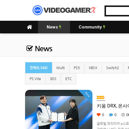
News
Community
News
전체(6,546)
Multi
PS5
XBSX
Switch2
PS Vita
3DS
ETC
New
키움 DRX, 온
0
0
0
글로벌 프리미어 e스포츠