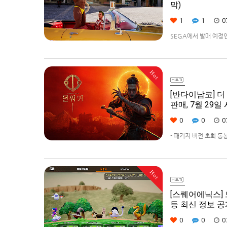
막)
1
1
0
SEGA에서 발매 예정인 [
다.발매 기종은 PS5, Xbo
Hot
[반다이남코] 더 
판매, 7월 29일
0
0
0
- 패키지 버전 초회 동
즈 에디션 판매반다이남코
키지 예약 판매를 202
Hot
[스퀘어에닉스]
등 최신 정보 공
0
0
0