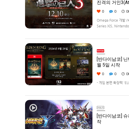
진격의 거인3(Atta
0
0
0
Omega Force 개발 /
Series X|S, Ninte
[반다이남코] 닌텐
월 5일 시작
0
0
0
- 게임 본편 확장팩 '
먼트 코리아(지사장 장태근
(수)부터 시작한다고 발표
[반다이남코] 슈
작