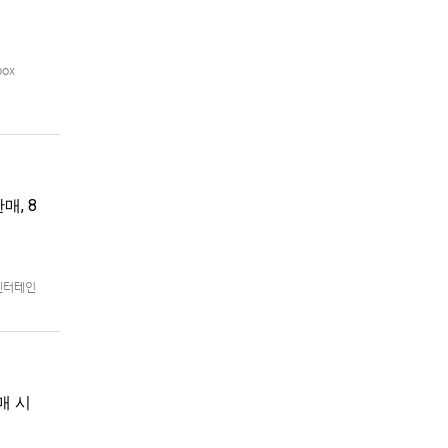
box
매, 8
 엔터테인
8월 5일
매 시