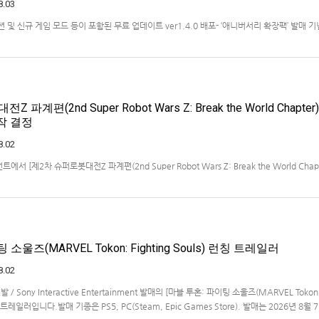
8.03
 미션 및 신규 게임 모드 등이 포함된 무료 업데이트 ver1.4.0 배포- ‘애니버서리 확장팩’ 발매 기
 엔터테인먼트 코리아(지사장 장태근)는 PlayStation®5, Nintendo Switch™, Stea
)의 유료 DLC ‘애니버서리 확장팩’을 2026년 …
파계편(2nd Super Robot Wars Z: Break the World Chapter)
제작 결정
8.02
 [제2차 슈퍼로봇대전Z 파계편(2nd Super Robot Wars Z: Break the World Chapt
작을 발표했습니다.발매 기종, 발매 시기 등은 이번에 공개되지 않았습니다.참고로, 오리지날판[
011년 PSP로 발매되었으며, 2012년에 발매되었던 [제2…
소울즈(MARVEL Tokon: Fighting Souls) 런칭 트레일러
8.02
개발 / Sony Interactive Entertainment 발매의 [마블 투혼: 파이팅 소울즈(MARVEL Tokon
 런칭 트레일러입니다.발매 기종은 PS5, PC(Steam, Epic Games Store). 발매는 2026년 8월