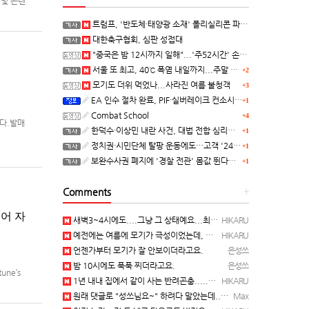
 및 콘텐
트럼프, '반도체·태양광 소재' 폴리실리콘 파생 제품에 15% 관세...한국 기업도 영향
대한축구협회, 심판 성접대
"중국은 밤 12시까지 일해"...'주52시간' 손볼까
서울 또 최고, 40℃ 폭염 내일까지...주말 동쪽 비바람
+2
모기도 더위 먹었나...사라진 여름 불청객
+3
EA 인수 절차 완료, PIF·실버레이크 컨소시엄 산하 편입
+1
Combat School
+4
니다.발매
한덕수·이상민 내란 사건, 대법 전합 심리…"역사적 사법평가"(종합)
+1
정치권·시민단체 탈팡 운동에도…고객 '2470만명' 원상 회복, "고물가에 돌팡"
+1
보완수사권 폐지에 '경찰 전관' 몸값 뛴다…대형 로펌 영입전쟁
+1
Comments
+
국어 자
새벽3~4시에도....그냥 그 상태예요...최근 1주일은....
HIKARU
예전에는 여름에 모기가 극성이었는데, 여름에는 안나오는 것 같은.....ㅎ ㅎ)
HIKARU
언젠가부터 모기가 잘 안보이더라고요.
은성쓰
밤 10시에도 푹푹 찌더라고요.
은성쓰
une’s
1년 내내 집에서 같이 사는 반려곤충.....이죠...
HIKARU
원래 댓글로 "성쓰님요~" 하려다 말았는데... 본인 등판 ㅡ..ㅡy~
Max