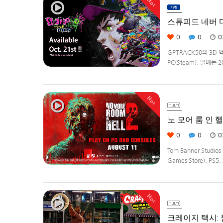
Hot
스튜피드 네버 다이
0
0
0
GPTRACK50의 3D 
PC(Steam). 발매는 
Hot
노 모어 룸 인 헬2(
0
0
0
Torn Banner Stud
Games Store), PS5, 
Hot
크레이지 택시: 월