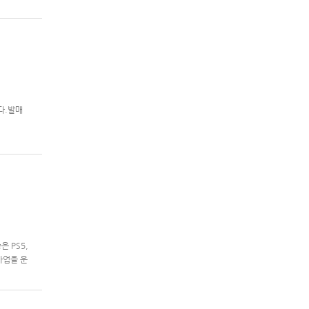
니다.발매
은 PS5,
 사업을 운