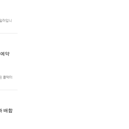
트레일러입니
로 예정.
지 예약
함된 콜렉터
어판)의 패
과 배합