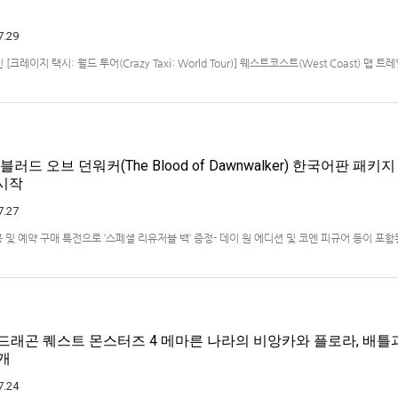
7.29
크레이지 택시: 월드 투어(Crazy Taxi: World Tour)] 웨스트코스트(West Coast) 맵 
x Series X|S, Nintendo Switch 2, PC(Steam, Microsoft Store). 발매는 2027년으
블러드 오브 던워커(The Blood of Dawnwalker) 한국어판 패키
 시작
7.27
봉 및 예약 구매 특전으로 ‘스페셜 리유저블 백‘ 증정- 데이 원 에디션 및 코엔 피규어 등이 포
 엔터테인먼트 코리아(지사장 장태근)는 PlayStation®5용 ‘더 블러드 오브 던워커’(한국
6년 7월 29일(수) 시작한다고 발표했다.■ 패키지 버전 초회 동봉 및 …
 드래곤 퀘스트 몬스터즈 4 메마른 나라의 비앙카와 플로라, 배틀
개
7.24