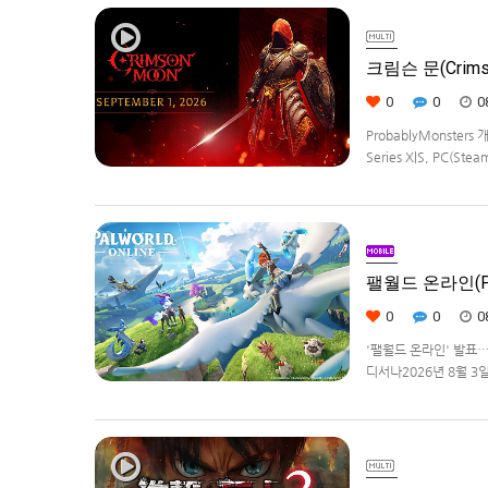
크림슨 문(Crims
0
0
0
ProbablyMonster
Series X|S, PC(Ste
Edition은 $29.99
팰월드 온라인(Pa
0
0
0
'팰월드 온라인' 발표
디서나2026년 8월 3일, 
라이선스를 받아, 글로벌