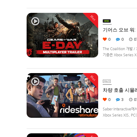
정.
Hot
기어스 오브 워: E
0
0
0
The Coalition 개발
기종은 Xbox Series 
Hot
차량 호출 시뮬레이션
0
3
0
Saber Interacti
Xbox Series X|S
영하는 드라이버가 되어라'R