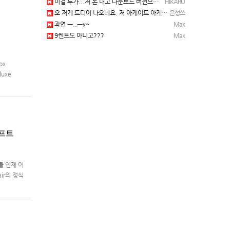
이걸 누가...저 돈 내고 다운로드 버전으로 하냐... 성쓰님이 계셨다!!!...
HIKARU
오 저게 드디어 나오네요. 저 아케이드 아케이브즈 게임 많이 샀는데요 ㅎㅎㅎ
은성쓰
과연 ㅡ..ㅡy~
Max
9쎈트도 아니고???
Max
ox
luxe
래프트
를 언제 어
air의 정식