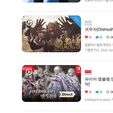
강화에 나선다.키움 DR
츠 강화를 위한 업무 협
New
귀무자(Onimush
0
0
0
캡콤에서 발매 예정인 귀무
기종은 PS5, Xbox Se
파이어 엠블렘 만자
막)
0
0
0
Intelligent Syste
Weave)] 스크린샷과