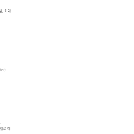
념, 최대
m®용 ‘슈
er)
제2차 슈퍼
:
 7일로 예