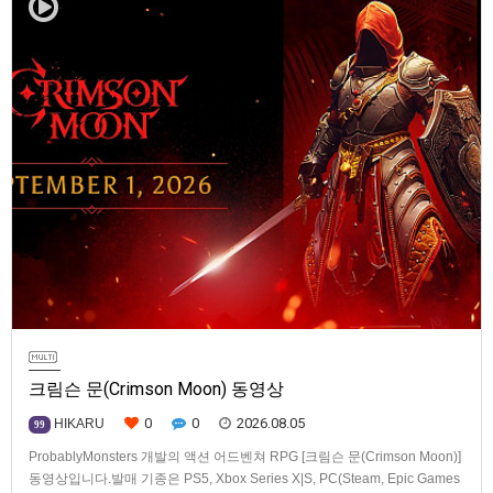
크림슨 문(Crimson Moon) 동영상
0
0
2026.08.05
HIKARU
99
ProbablyMonsters 개발의 액션 어드벤쳐 RPG [크림슨 문(Crimson Moon)]
동영상입니다.발매 기종은 PS5, Xbox Series X|S, PC(Steam, Epic Games