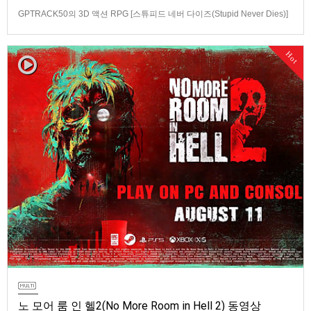
GPTRACK50의 3D 액션 RPG [스튜피드 네버 다이즈(Stupid Never Dies)]
스크린샷과 동영상입니다.발매 기종은 PS5, PC(Steam). 발매는 2026년 10
월 21일로 예정.
Hot
노 모어 룸 인 헬2(No More Room in Hell 2) 동영상