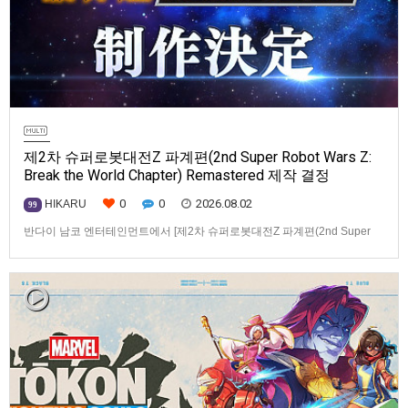
제2차 슈퍼로봇대전Z 파계편(2nd Super Robot Wars Z:
Break the World Chapter) Remastered 제작 결정
0
0
2026.08.02
HIKARU
99
반다이 남코 엔터테인먼트에서 [제2차 슈퍼로봇대전Z 파계편(2nd Super
Robot Wars Z: Break the World Chapter) Remastered] 제작을 발표했습니
다.발매 기종, 발매 시기 등은 이번에 공개되지 않았습니다.참고로, 오리지날
판[제2차 슈퍼로봇대전Z 파계편]은 2011년 PSP로 발매되었으며, 2012년
에 발매되었던 [제2…