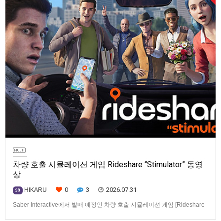
차량 호출 시뮬레이션 게임 Rideshare “Stimulator” 동영
상
0
3
2026.07.31
HIKARU
99
Saber Interactive에서 발매 예정인 차량 호출 시뮬레이션 게임 [Rideshare
“Stimulator”] 동영상입니다.발매 기종은 PS5, Xbox Series X|S, PC(Steam).