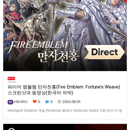
파이어 엠블렘 만자천홍(Fire Emblem: Fortune’s Weave)
스크린샷과 동영상(한국어 자막)
0
0
2026.08.05
HIKARU
99
Intelligent Systems 개발 /Nintendo 발매의 Nintendo Switch 2용 [파이어 엠
블렘 만자천홍(Fire Emblem: Fortune’s Weave)] 스크린샷과 동영상입니다.
발매는 2026년 9월 17일로 예정.