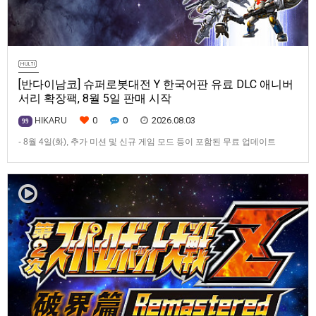
[반다이남코] 슈퍼로봇대전 Y 한국어판 유료 DLC 애니버
서리 확장팩, 8월 5일 판매 시작
0
0
2026.08.03
HIKARU
99
- 8월 4일(화), 추가 미션 및 신규 게임 모드 등이 포함된 무료 업데이트
ver1.4.0 배포- ‘애니버서리 확장팩’ 발매 기념, 최대 42% 할인 진행반다이
남코 엔터테인먼트 코리아(지사장 장태근)는 PlayStation®5, Nintendo
Switch™, Steam®용 ‘슈퍼로봇대전 Y’(한국어판)의 유료 DLC ‘애니버서리
확장팩’을 2026년 …