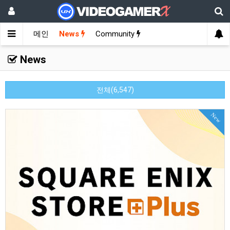
메인
News
Community
News
전체(6,547)
New