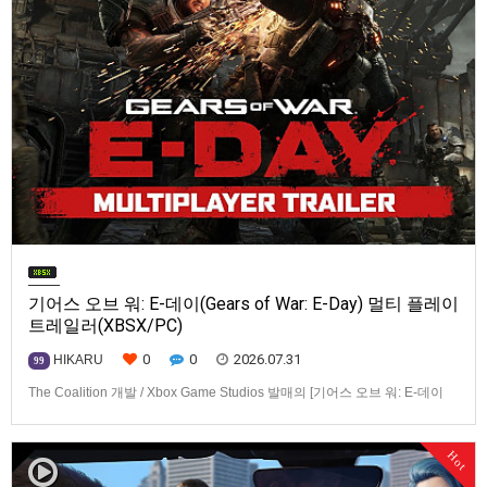
기어스 오브 워: E-데이(Gears of War: E-Day) 멀티 플레이
트레일러(XBSX/PC)
0
0
2026.07.31
HIKARU
99
The Coalition 개발 / Xbox Game Studios 발매의 [기어스 오브 워: E-데이
(Gears of War: E-Day)] 동영상입니다.발매 기종은 Xbox Series X|S, PC. 발
매는 2026년 10월 6일로 예정.
Hot