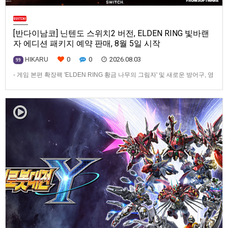
[반다이남코] 닌텐도 스위치2 버전, ELDEN RING 빛바랜
자 에디션 패키지 예약 판매, 8월 5일 시작
0
0
2026.08.03
HIKARU
99
- 게임 본편 확장팩 'ELDEN RING 황금 나무의 그림자' 및 새로운 방어구, 영
마 토렌트용 장비 등 포함반다이남코 엔터테인먼트 코리아(지사장 장태근)
는 ‘ELDEN RING 빛바랜 자 에디션’의 Nintendo Switch™ 2용 패키지 선주
문 판매를 8월 5일(수)부터 시작한다고 발표했다.‘ELDEN RING 빛바랜 자
에디션’에는 ‘ELDEN R…