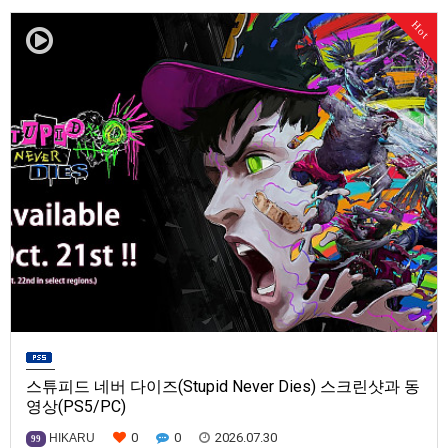
발매일은 미정.==================================차량 호출 사업
Hot
을 운영하는 드라이버가 되어라'Rideshare "Stimulat…
스튜피드 네버 다이즈(Stupid Never Dies) 스크린샷과 동
영상(PS5/PC)
0
0
2026.07.30
HIKARU
99