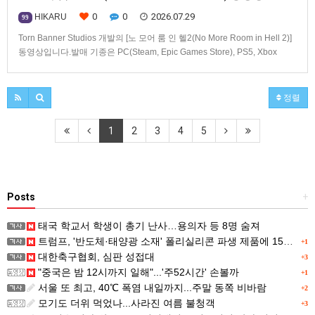
0
0
2026.07.29
HIKARU
99
Torn Banner Studios 개발의 [노 모어 룸 인 헬2(No More Room in Hell 2)]
동영상입니다.발매 기종은 PC(Steam, Epic Games Store), PS5, Xbox
Series X|S.
정렬
1
2
3
4
5
Posts
+
태국 학교서 학생이 총기 난사…용의자 등 8명 숨져
트럼프, '반도체·태양광 소재' 폴리실리콘 파생 제품에 15% 관세...한국 기업도 영향
+1
대한축구협회, 심판 성접대
+3
"중국은 밤 12시까지 일해"...'주52시간' 손볼까
+1
서울 또 최고, 40℃ 폭염 내일까지...주말 동쪽 비바람
+2
모기도 더위 먹었나...사라진 여름 불청객
+3