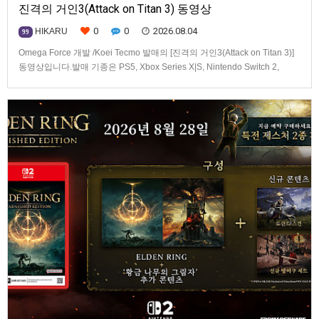
진격의 거인3(Attack on Titan 3) 동영상
0
0
2026.08.04
HIKARU
99
Omega Force 개발 /Koei Tecmo 발매의 [진격의 거인3(Attack on Titan 3)]
동영상입니다.발매 기종은 PS5, Xbox Series X|S, Nintendo Switch 2,
PC(Steam). 발매는 2026년 12월 10일로 예정.