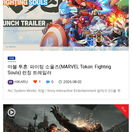
마블 투혼: 파이팅 소울즈(MARVEL Tokon: Fighting
Souls) 런칭 트레일러
1
0
2026.08.02
HIKARU
99
Arc System Works 개발 / Sony Interactive Entertainment 발매의 [마블 투
혼: 파이팅 소울즈(MARVEL Tokon: Fighting Souls)] 런칭 트레일러입니다.
발매 기종은 PS5, PC(Steam, Epic Games Store). 발매는 2026년 8월 7일
Hot
로 예정.