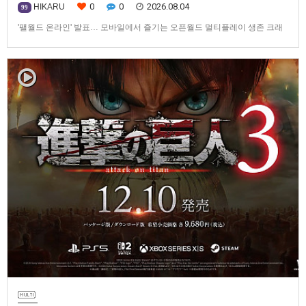
0
0
2026.08.04
HIKARU
99
'팰월드 온라인' 발표… 모바일에서 즐기는 오픈월드 멀티플레이 생존 크래
프트탐험·팰 포획·거점 건설·협동 플레이를 언제 어디서나2026년 8월 3일,
Garena Online Private Limited(이하 Garena)는 팰월드(Palworld) 개발사
인Pocketpair의 정식 라이선스를 받아, 글로벌 히트작 '팰월드(Palworld)'를
기반으로 한…