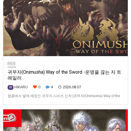
귀무자(Onimusha) Way of the Sword -운명을 끊는 자 트
레일러
0
4
2026.08.07
HIKARU
99
캡콤에서 발매 예정인 귀무자 시리즈 신작 [귀무자(Onimusha) Way of the
Sword] -운명을 끊는 자 트레일러입니다.발매 기종은 PS5, Xbox Series
X|S, PC(Steam). 발매는 2026년 9월 4일로 예정.