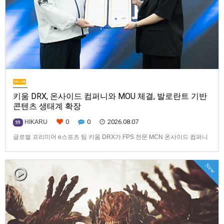
키움 DRX, 온사이드 컴퍼니와 MOU 체결, 발로란트 기반
콘텐츠 생태계 확장
0
0
2026.08.07
HIKARU
99
글로벌 프리미어 e스포츠 팀 키움 DRX가 FPS 전문 MCN 온사이드 컴퍼니
와 손잡고 ‘발로란트’ 중심의 글로벌 콘텐츠 경쟁력 강화에 나선다.키움
DRX는 지난 8월 5일 키움 DRX 서울타워에서 온사이드 컴퍼니와 e스포츠
New
문화 산업 저변 확대 및 콘텐츠 강화를 위한 업무 협약(MOU)을 체결했다고
밝혔다. 이날 협약식에는 키움 DRX 양선일 대표이사, …