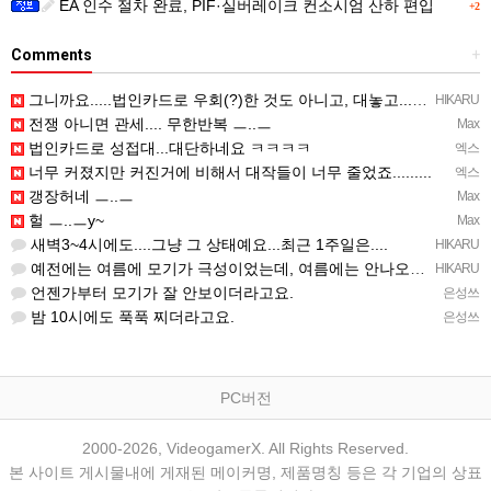
EA 인수 절차 완료, PIF·실버레이크 컨소시엄 산하 편입
+2
Comments
+
그니까요.....법인카드로 우회(?)한 것도 아니고, 대놓고...ㅋ ㅋ)
HIKARU
전쟁 아니면 관세.... 무한반복 ㅡ..ㅡ
Max
법인카드로 성접대...대단하네요 ㅋㅋㅋㅋ
엑스
너무 커졌지만 커진거에 비해서 대작들이 너무 줄었죠.........
엑스
갱장허네 ㅡ..ㅡ
Max
헐 ㅡ..ㅡy~
Max
새벽3~4시에도....그냥 그 상태예요...최근 1주일은....
HIKARU
예전에는 여름에 모기가 극성이었는데, 여름에는 안나오는 것 같은.....ㅎ ㅎ)
HIKARU
언젠가부터 모기가 잘 안보이더라고요.
은성쓰
밤 10시에도 푹푹 찌더라고요.
은성쓰
PC버전
2000-2026, VideogamerX. All Rights Reserved.
본 사이트 게시물내에 게재된 메이커명, 제품명칭 등은 각 기업의 상표