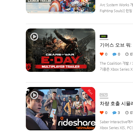
Arc System Works 
Fighting Souls)]
정.
기어스 오브 워: E
0
0
0
The Coalition 개발
기종은 Xbox Series 
Hot
차량 호출 시뮬레이션
0
3
0
Saber Interacti
Xbox Series X|S