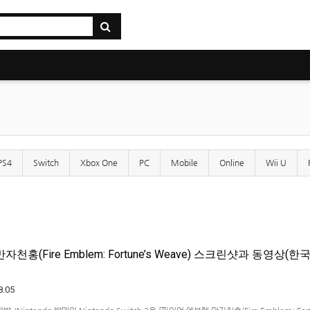
PS4
Switch
Xbox One
PC
Mobile
Online
Wii U
천홍(Fire Emblem: Fortune’s Weave) 스크린샷과 동영상(한
8.05