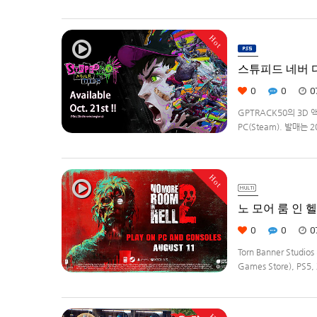
영하는 드라이버가 되어라'R
Hot
스튜피드 네버 다이
0
0
0
GPTRACK50의 3D 
PC(Steam). 발매는 
Hot
노 모어 룸 인 헬2(
0
0
0
Torn Banner Stud
Games Store), PS5, 