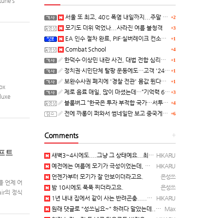
une’s
서울 또 최고, 40℃ 폭염 내일까지...주말 동쪽 비바람
+2
모기도 더위 먹었나...사라진 여름 불청객
+3
EA 인수 절차 완료, PIF·실버레이크 컨소시엄 산하 편입
+1
Combat School
+4
한덕수·이상민 내란 사건, 대법 전합 심리…"역사적 사법평가"(종합)
+1
정치권·시민단체 탈팡 운동에도…고객 '2470만명' 원상 회복, "고물가에 돌팡"
+1
보완수사권 폐지에 '경찰 전관' 몸값 뛴다…대형 로펌 영입전쟁
+1
ox
제로 음료 매일, 많이 마셨는데…“기억력 62% 더 빨리 떨어진다
+3
luxe
블룸버그 “한국은 투자 부적합 국가…서투른 정책이 투자자에게 트라우마”
+4
전에 까롱이 퍼와서 썸네일만 보고 중국게임?으로 오해했던
+6
Comments
+
래프트
새벽3~4시에도....그냥 그 상태예요...최근 1주일은....
HIKARU
예전에는 여름에 모기가 극성이었는데, 여름에는 안나오는 것 같은.....ㅎ ㅎ)
HIKARU
언젠가부터 모기가 잘 안보이더라고요.
은성쓰
를 언제 어
밤 10시에도 푹푹 찌더라고요.
은성쓰
air의 정식
1년 내내 집에서 같이 사는 반려곤충.....이죠...
HIKARU
원래 댓글로 "성쓰님요~" 하려다 말았는데... 본인 등판 ㅡ..ㅡy~
Max