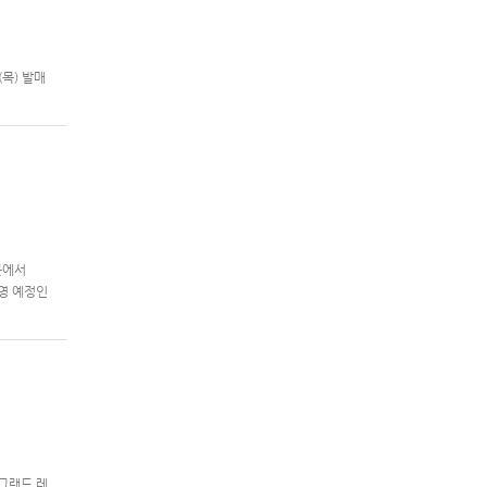
(목) 발매
기종:
콘에서
방영 예정인
 그랜드 레