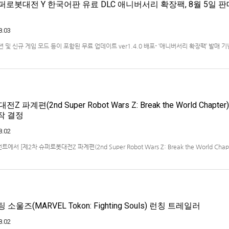
퍼로봇대전 Y 한국어판 유료 DLC 애니버서리 확장팩, 8월 5일 판
8.03
 미션 및 신규 게임 모드 등이 포함된 무료 업데이트 ver1.4.0 배포- ‘애니버서리 확장팩’ 발매 기
 엔터테인먼트 코리아(지사장 장태근)는 PlayStation®5, Nintendo Switch™, Stea
)의 유료 DLC ‘애니버서리 확장팩’을 2026년 …
파계편(2nd Super Robot Wars Z: Break the World Chapter)
제작 결정
8.02
 [제2차 슈퍼로봇대전Z 파계편(2nd Super Robot Wars Z: Break the World Chapt
작을 발표했습니다.발매 기종, 발매 시기 등은 이번에 공개되지 않았습니다.참고로, 오리지날판[
011년 PSP로 발매되었으며, 2012년에 발매되었던 [제2…
소울즈(MARVEL Tokon: Fighting Souls) 런칭 트레일러
8.02