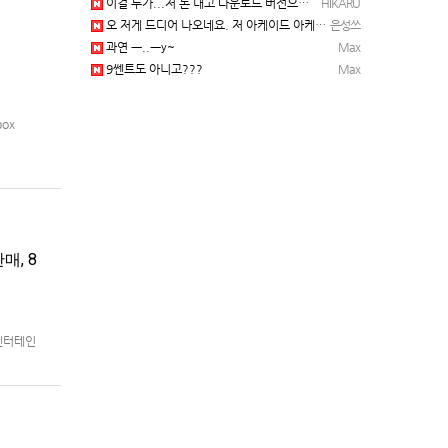
이걸 누가...저 돈 내고 다운로드 버전으로 하냐... 성쓰님이 계셨다!!!...
HIKARU
오 저게 드디어 나오네요. 저 아케이드 아케이브즈 게임 많이 샀는데요 ㅎㅎㅎ
은성쓰
과연 ㅡ..ㅡy~
Max
9쎈트도 아니고???
Max
box
매, 8
 엔터테인
8월 5일