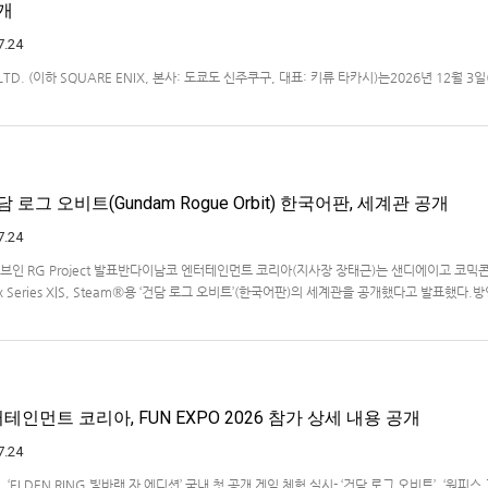
개
7.24
, LTD. (이하 SQUARE ENIX, 본사: 도쿄도 신주쿠구, 대표: 키류 타카시)는2026년 12월 3일
몬스터즈」 시리즈 최신작, 『드래곤 퀘스트 몬스터즈 4 메마른 나라의 비앙카와 플로라』(대응 
2/Nintendo Switch™/PlayStation®…
 로그 오비트(Gundam Rogue Orbit) 한국어판, 세계관 공개
7.24
티브인 RG Project 발표반다이남코 엔터테인먼트 코리아(지사장 장태근)는 샌디에이고 코믹
Xbox Series X|S, Steam®용 ‘건담 로그 오비트’(한국어판)의 세계관을 공개했다고 발표했다.
담 RG XARX-ZERO'와의 연관성, '건담 로그 오비트'의 새…
인먼트 코리아, FUN EXPO 2026 참가 상세 내용 공개
7.24
, ‘ELDEN RING 빛바랜 자 에디션’ 국내 첫 공개 게임 체험 실시- ‘건담 로그 오비트’, ‘원피스