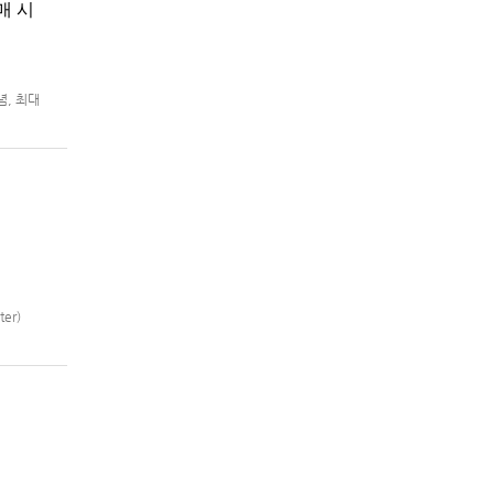
매 시
념, 최대
m®용 ‘슈
er)
제2차 슈퍼