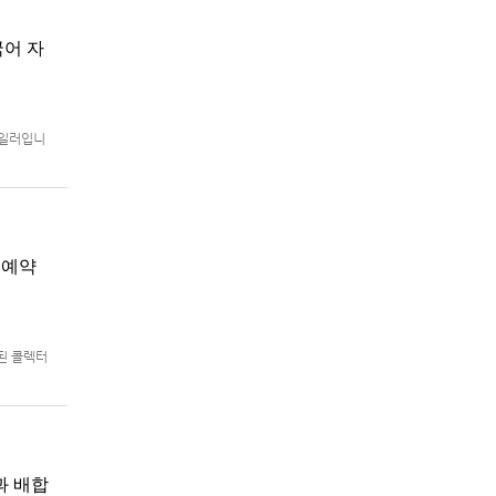
국어 자
트레일러입니
로 예정.
지 예약
함된 콜렉터
어판)의 패
과 배합