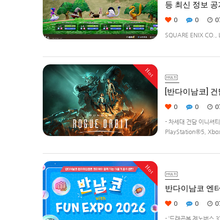
등 최신 정보 공
0
0
0
SQUARE ENIX CO.
예정인「드래곤 퀘스트 
Nintendo Switch™ 
Hot
[반다이남코] 건담
0
0
0
- 차세대 건담 이니셔
PlayStation®5, 
애니메이션 '기동전사 건
Hot
반다이남코 엔터테
0
0
0
- ‘드래곤볼 제노버스 3’