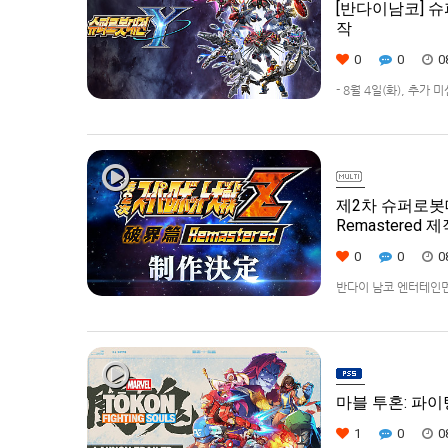
[반다이남코] 슈
작
0
0
0
- 8월 4일(화), 추가
42% 할인 진행반다이남코
퍼로봇대전 Y’(한국어판
제2차 슈퍼로봇대전Z 
Remastered 
0
0
0
반다이 남코 엔터테인먼트에서
Remastered] 제
로봇대전Z 파계편]은 2
마블 투혼: 파이팅 
1
0
0