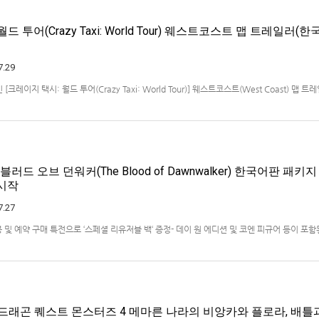
드 투어(Crazy Taxi: World Tour) 웨스트코스트 맵 트레일러(한
7.29
크레이지 택시: 월드 투어(Crazy Taxi: World Tour)] 웨스트코스트(West Coast) 맵 
x Series X|S, Nintendo Switch 2, PC(Steam, Microsoft Store). 발매는 2027년으
블러드 오브 던워커(The Blood of Dawnwalker) 한국어판 패키
 시작
7.27
봉 및 예약 구매 특전으로 ‘스페셜 리유저블 백‘ 증정- 데이 원 에디션 및 코엔 피규어 등이 포
 엔터테인먼트 코리아(지사장 장태근)는 PlayStation®5용 ‘더 블러드 오브 던워커’(한국
6년 7월 29일(수) 시작한다고 발표했다.■ 패키지 버전 초회 동봉 및 …
 드래곤 퀘스트 몬스터즈 4 메마른 나라의 비앙카와 플로라, 배틀