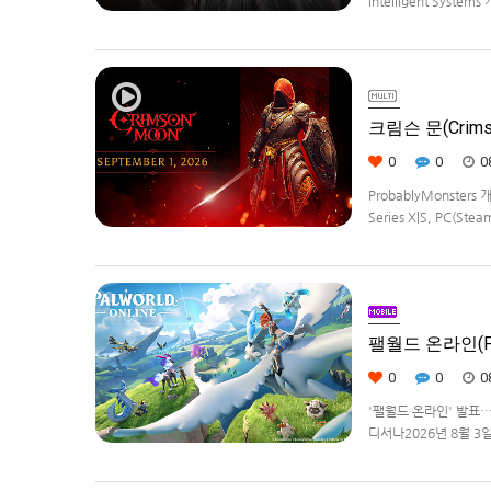
Intelligent Syste
Weave)] 스크린샷과
크림슨 문(Crims
0
0
0
ProbablyMonster
Series X|S, PC(Ste
Edition은 $29.99
팰월드 온라인(Pa
0
0
0
'팰월드 온라인' 발표
디서나2026년 8월 3일, 
라이선스를 받아, 글로벌