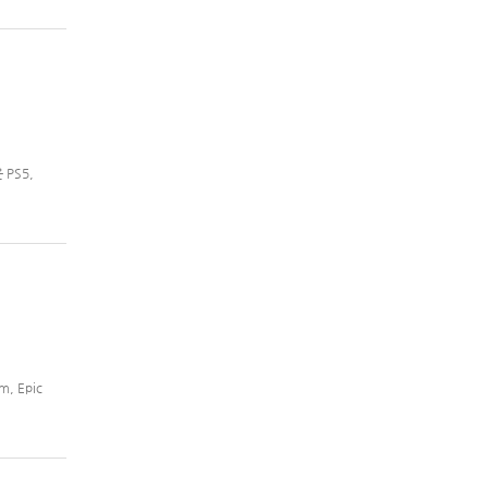
 PS5,
, Epic