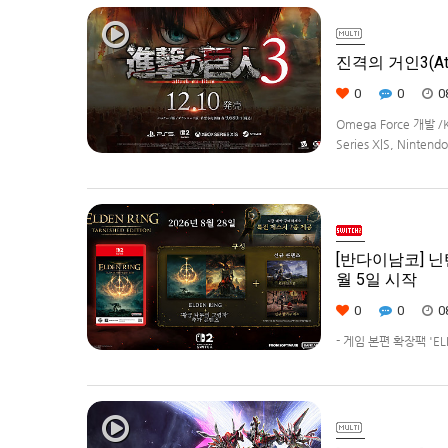
진격의 거인3(Atta
0
0
0
Omega Force 개발 /
Series X|S, Ninte
[반다이남코] 닌텐
월 5일 시작
0
0
0
- 게임 본편 확장팩 '
먼트 코리아(지사장 장태근
(수)부터 시작한다고 발표