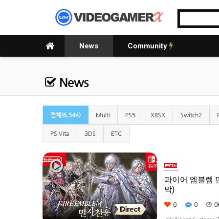
News
Community
News
전체(6,544)
Multi
PS5
XBSX
Switch2
PS Vita
3DS
ETC
파이어 엠블렘 만자
막)
0
0
0