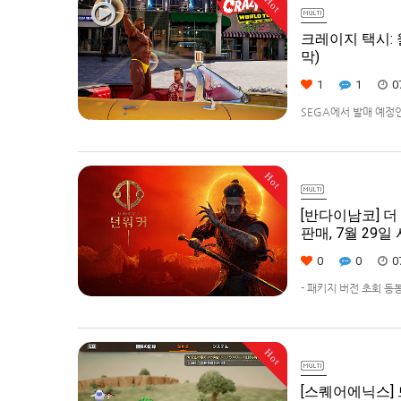
Hot
크레이지 택시: 월
막)
1
1
0
SEGA에서 발매 예정인 [
다.발매 기종은 PS5, Xbo
Hot
[반다이남코] 더 
판매, 7월 29일
0
0
0
- 패키지 버전 초회 동
즈 에디션 판매반다이남코
키지 예약 판매를 202
Hot
[스퀘어에닉스]