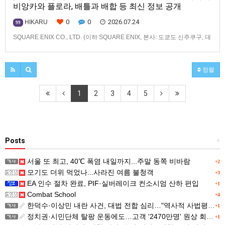
비앙카와 플로라, 배틀과 배합 등 최신 정보 공개
0
0
2026.07.24
HIKARU
99
SQUARE ENIX CO., LTD. (이하 SQUARE ENIX, 본사: 도쿄도 신주쿠구, 대
표: 키류 타카시)는2026년 12월 3일(목) 발매 예정인「드래곤 퀘스트 몬스
터즈」 시리즈 최신작, 『드래곤 퀘스트 몬스터즈 4 메마른 나라의 비앙카
와 플로라』(대응 기종: Nintendo Switch™ 2/Nintendo
정렬
Switch™/PlayStation®…
1
2
3
4
5
Posts
+
서울 또 최고, 40℃ 폭염 내일까지...주말 동쪽 비바람
+2
모기도 더위 먹었나...사라진 여름 불청객
+3
EA 인수 절차 완료, PIF·실버레이크 컨소시엄 산하 편입
+1
Combat School
+4
한덕수·이상민 내란 사건, 대법 전합 심리…"역사적 사법평가"(종합)
+1
정치권·시민단체 탈팡 운동에도…고객 '2470만명' 원상 회복, "고물가에 돌팡"
+1