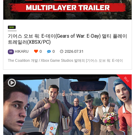
기어스 오브 워: E-데이(Gears of War: E-Day) 멀티 플레이
트레일러(XBSX/PC)
0
0
2026.07.31
HIKARU
99
The Coalition 개발 / Xbox Game Studios 발매의 [기어스 오브 워: E-데이
(Gears of War: E-Day)] 동영상입니다.발매 기종은 Xbox Series X|S, PC. 발
매는 2026년 10월 6일로 예정.
Hot