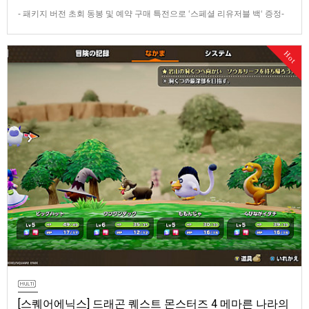
- 패키지 버전 초회 동봉 및 예약 구매 특전으로 ‘스페셜 리유저블 백‘ 증정-
데이 원 에디션 및 코엔 피규어 등이 포함된 콜렉터즈 에디션 판매반다이남
코 엔터테인먼트 코리아(지사장 장태근)는 PlayStation®5용 ‘더 블러드 오
Hot
브 던워커’(한국어판)의 패키지 예약 판매를 2026년 7월 29일(수) 시작한다
고 발표했다.■ 패키지 버전 초회 동봉 및 …
[스퀘어에닉스] 드래곤 퀘스트 몬스터즈 4 메마른 나라의