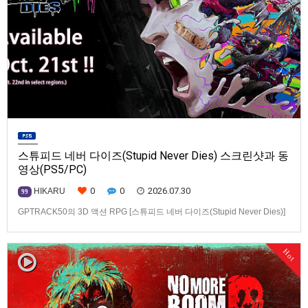
스튜피드 네버 다이즈(Stupid Never Dies) 스크린샷과 동
영상(PS5/PC)
0
0
2026.07.30
HIKARU
99
GPTRACK50의 3D 액션 RPG [스튜피드 네버 다이즈(Stupid Never Dies)]
스크린샷과 동영상입니다.발매 기종은 PS5, PC(Steam). 발매는 2026년 10
월 21일로 예정.
Hot