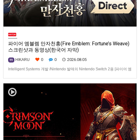
파이어 엠블렘 만자천홍(Fire Emblem: Fortune’s Weave)
스크린샷과 동영상(한국어 자막)
0
0
2026.08.05
HIKARU
99
Intelligent Systems 개발 /Nintendo 발매의 Nintendo Switch 2용 [파이어 엠
블렘 만자천홍(Fire Emblem: Fortune’s Weave)] 스크린샷과 동영상입니다.
발매는 2026년 9월 17일로 예정.