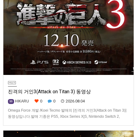
진격의 거인3(Attack on Titan 3) 동영상
0
0
2026.08.04
HIKARU
99
Omega Force 개발 /Koei Tecmo 발매의 [진격의 거인3(Attack on Titan 3)]
동영상입니다.발매 기종은 PS5, Xbox Series X|S, Nintendo Switch 2,
PC(Steam). 발매는 2026년 12월 10일로 예정.