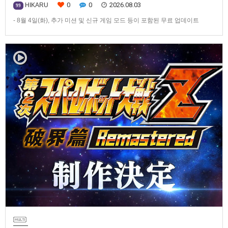
0
0
2026.08.03
HIKARU
99
- 8월 4일(화), 추가 미션 및 신규 게임 모드 등이 포함된 무료 업데이트
ver1.4.0 배포- ‘애니버서리 확장팩’ 발매 기념, 최대 42% 할인 진행반다이
남코 엔터테인먼트 코리아(지사장 장태근)는 PlayStation®5, Nintendo
Switch™, Steam®용 ‘슈퍼로봇대전 Y’(한국어판)의 유료 DLC ‘애니버서리
확장팩’을 2026년 …