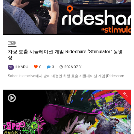
차량 호출 시뮬레이션 게임 Rideshare “Stimulator” 동영
상
0
3
2026.07.31
HIKARU
99
Saber Interactive에서 발매 예정인 차량 호출 시뮬레이션 게임 [Rideshare
“Stimulator”] 동영상입니다.발매 기종은 PS5, Xbox Series X|S, PC(Steam).
발매일은 미정.==================================차량 호출 사업
Hot
을 운영하는 드라이버가 되어라'Rideshare "Stimulat…