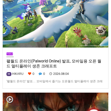
팰월드 온라인(Palworld Online) 발표, 모바일용 오픈 월
드 멀티플레이 생존 크래프트
0
0
2026.08.04
HIKARU
99
'팰월드 온라인' 발표… 모바일에서 즐기는 오픈월드 멀티플레이 생존 크래
프트탐험·팰 포획·거점 건설·협동 플레이를 언제 어디서나2026년 8월 3일,
Garena Online Private Limited(이하 Garena)는 팰월드(Palworld) 개발사
인Pocketpair의 정식 라이선스를 받아, 글로벌 히트작 '팰월드(Palworld)'를
기반으로 한…