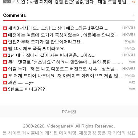
보완수사권 폐지에 '경찰 전관' 몸값 뛴다…대형 로펌 영입전쟁
+1
Comments
+
새벽3~4시에도....그냥 그 상태예요...최근 1주일은....
HIKARU
예전에는 여름에 모기가 극성이었는데, 여름에는 안나오는 것 같은.....ㅎ ㅎ)
HIKARU
언젠가부터 모기가 잘 안보이더라고요.
은성쓰
밤 10시에도 푹푹 찌더라고요.
은성쓰
1년 내내 집에서 같이 사는 반려곤충.....이죠...
HIKARU
원래 댓글로 "성쓰님요~" 하려다 말았는데... 본인 등판 ㅡ..ㅡy~
Max
이걸 누가...저 돈 내고 다운로드 버전으로 하냐... 성쓰님이 계셨다!!!...
HIKARU
오 저게 드디어 나오네요. 저 아케이드 아케이브즈 게임 많이 샀는데요 ㅎㅎㅎ
은성쓰
과연 ㅡ..ㅡy~
Max
9쎈트도 아니고???
Max
PC버전
2000-2026, VideogamerX. All Rights Reserved.
본 사이트 게시물내에 게재된 메이커명, 제품명칭 등은 각 기업의 상표