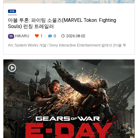
마블 투혼: 파이팅 소울즈(MARVEL Tokon: Fighting
Souls) 런칭 트레일러
1
0
2026.08.02
HIKARU
99
Arc System Works 개발 / Sony Interactive Entertainment 발매의 [마블 투
혼: 파이팅 소울즈(MARVEL Tokon: Fighting Souls)] 런칭 트레일러입니다.
발매 기종은 PS5, PC(Steam, Epic Games Store). 발매는 2026년 8월 7일
로 예정.