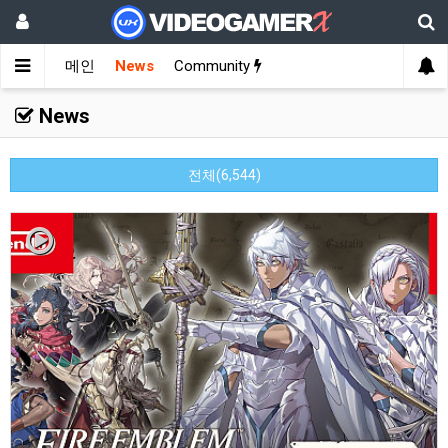
메인
News
Community
News
전체(6,544)