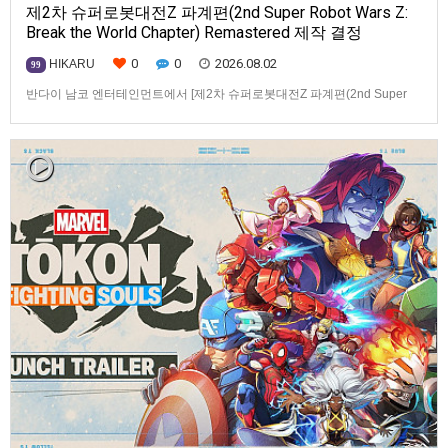
제2차 슈퍼로봇대전Z 파계편(2nd Super Robot Wars Z:
Break the World Chapter) Remastered 제작 결정
0
0
2026.08.02
HIKARU
99
반다이 남코 엔터테인먼트에서 [제2차 슈퍼로봇대전Z 파계편(2nd Super
Robot Wars Z: Break the World Chapter) Remastered] 제작을 발표했습니
다.발매 기종, 발매 시기 등은 이번에 공개되지 않았습니다.참고로, 오리지날
판[제2차 슈퍼로봇대전Z 파계편]은 2011년 PSP로 발매되었으며, 2012년
에 발매되었던 [제2…