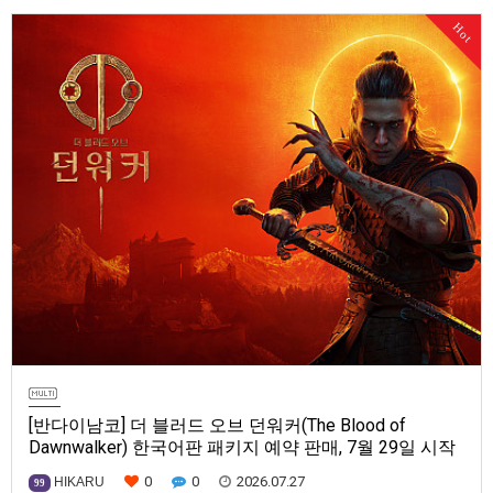
Series X|S, Nintendo Switch 2, PC(Steam, Microsoft Store). 발매는 2027
Hot
년으로 예정.
[반다이남코] 더 블러드 오브 던워커(The Blood of
Dawnwalker) 한국어판 패키지 예약 판매, 7월 29일 시작
0
0
2026.07.27
HIKARU
99