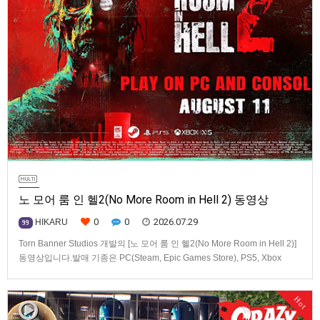
노 모어 룸 인 헬2(No More Room in Hell 2) 동영상
0
0
2026.07.29
HIKARU
99
Torn Banner Studios 개발의 [노 모어 룸 인 헬2(No More Room in Hell 2)]
동영상입니다.발매 기종은 PC(Steam, Epic Games Store), PS5, Xbox
Series X|S.
Hot