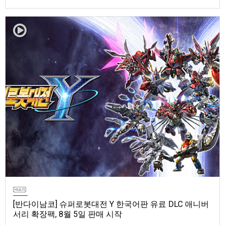
마 토렌트용 장비 등 포함반다이남코 엔터테인먼트 코리아(지사장 장태근)
는 ‘ELDEN RING 빛바랜 자 에디션’의 Nintendo Switch™ 2용 패키지 선주
문 판매를 8월 5일(수)부터 시작한다고 발표했다.‘ELDEN RING 빛바랜 자
에디션’에는 ‘ELDEN R…
[반다이남코] 슈퍼로봇대전 Y 한국어판 유료 DLC 애니버
서리 확장팩, 8월 5일 판매 시작