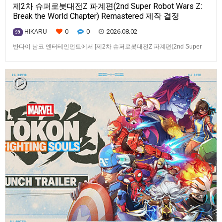
제2차 슈퍼로봇대전Z 파계편(2nd Super Robot Wars Z:
Break the World Chapter) Remastered 제작 결정
0
0
2026.08.02
HIKARU
99
반다이 남코 엔터테인먼트에서 [제2차 슈퍼로봇대전Z 파계편(2nd Super
Robot Wars Z: Break the World Chapter) Remastered] 제작을 발표했습니
다.발매 기종, 발매 시기 등은 이번에 공개되지 않았습니다.참고로, 오리지날
판[제2차 슈퍼로봇대전Z 파계편]은 2011년 PSP로 발매되었으며, 2012년
에 발매되었던 [제2…