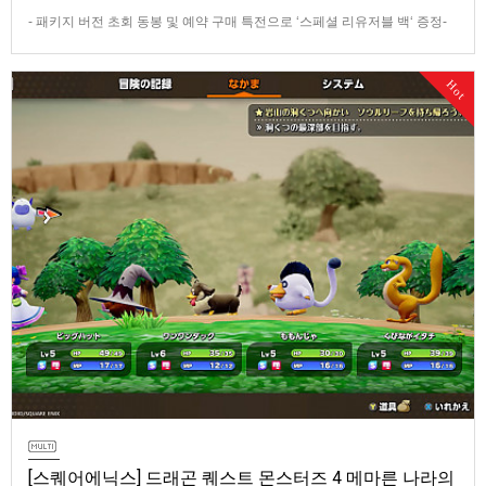
- 패키지 버전 초회 동봉 및 예약 구매 특전으로 ‘스페셜 리유저블 백‘ 증정-
데이 원 에디션 및 코엔 피규어 등이 포함된 콜렉터즈 에디션 판매반다이남
코 엔터테인먼트 코리아(지사장 장태근)는 PlayStation®5용 ‘더 블러드 오
Hot
브 던워커’(한국어판)의 패키지 예약 판매를 2026년 7월 29일(수) 시작한다
고 발표했다.■ 패키지 버전 초회 동봉 및 …
[스퀘어에닉스] 드래곤 퀘스트 몬스터즈 4 메마른 나라의