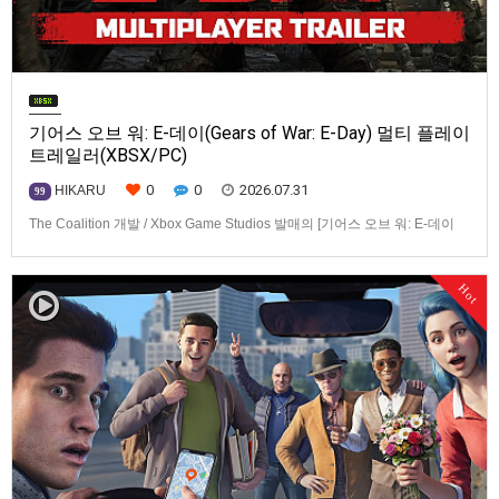
기어스 오브 워: E-데이(Gears of War: E-Day) 멀티 플레이
트레일러(XBSX/PC)
0
0
2026.07.31
HIKARU
99
The Coalition 개발 / Xbox Game Studios 발매의 [기어스 오브 워: E-데이
(Gears of War: E-Day)] 동영상입니다.발매 기종은 Xbox Series X|S, PC. 발
매는 2026년 10월 6일로 예정.
Hot