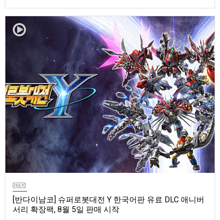
마 토렌트용 장비 등 포함반다이남코 엔터테인먼트 코리아(지사장 장태근)
는 ‘ELDEN RING 빛바랜 자 에디션’의 Nintendo Switch™ 2용 패키지 선주
문 판매를 8월 5일(수)부터 시작한다고 발표했다.‘ELDEN RING 빛바랜 자
에디션’에는 ‘ELDEN R…
[반다이남코] 슈퍼로봇대전 Y 한국어판 유료 DLC 애니버
서리 확장팩, 8월 5일 판매 시작