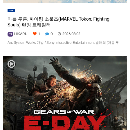
마블 투혼: 파이팅 소울즈(MARVEL Tokon: Fighting
Souls) 런칭 트레일러
1
0
2026.08.02
HIKARU
99
Arc System Works 개발 / Sony Interactive Entertainment 발매의 [마블 투
혼: 파이팅 소울즈(MARVEL Tokon: Fighting Souls)] 런칭 트레일러입니다.
발매 기종은 PS5, PC(Steam, Epic Games Store). 발매는 2026년 8월 7일
로 예정.