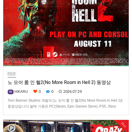
노 모어 룸 인 헬2(No More Room in Hell 2) 동영상
0
0
2026.07.29
HIKARU
99
Torn Banner Studios 개발의 [노 모어 룸 인 헬2(No More Room in Hell 2)]
동영상입니다.발매 기종은 PC(Steam, Epic Games Store), PS5, Xbox
Series X|S.
Hot