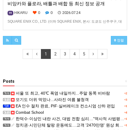
비앙카와 플로라, 배틀과 배합 등 최신 정보 공개
0
0
2026.07.24
HIKARU
99
SQUARE ENIX CO., LTD. (이하 SQUARE ENIX, 본사: 도쿄도 신주쿠구, 대
표: 키류 타카시)는2026년 12월 3일(목) 발매 예정인「드래곤 퀘스트 몬스
터즈」 시리즈 최신작, 『드래곤 퀘스트 몬스터즈 4 메마른 나라의 비앙카
와 플로라』(대응 기종: Nintendo Switch™ 2/Nintendo
정렬
Switch™/PlayStation®…
1
2
3
4
5
Posts
+
서울 또 최고, 40℃ 폭염 내일까지...주말 동쪽 비바람
+2
모기도 더위 먹었나...사라진 여름 불청객
+3
EA 인수 절차 완료, PIF·실버레이크 컨소시엄 산하 편입
+1
Combat School
+4
한덕수·이상민 내란 사건, 대법 전합 심리…"역사적 사법평가"(종합)
+1
정치권·시민단체 탈팡 운동에도…고객 '2470만명' 원상 회복, "고물가에 돌팡"
+1