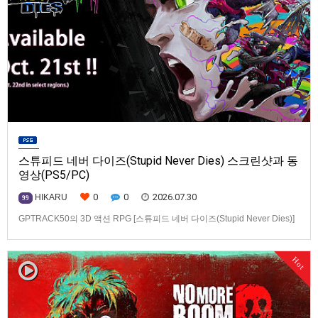
스튜피드 네버 다이즈(Stupid Never Dies) 스크린샷과 동
영상(PS5/PC)
0
0
2026.07.30
HIKARU
99
GPTRACK50의 3D 액션 RPG [스튜피드 네버 다이즈(Stupid Never Dies)]
스크린샷과 동영상입니다.발매 기종은 PS5, PC(Steam). 발매는 2026년 10
월 21일로 예정.
Hot