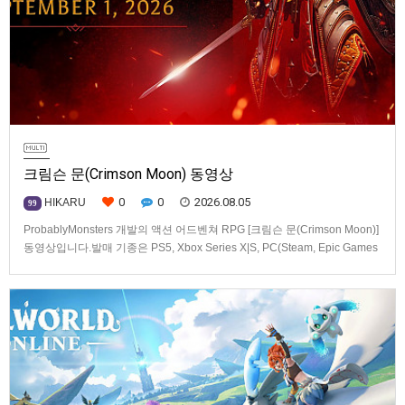
크림슨 문(Crimson Moon) 동영상
0
0
2026.08.05
HIKARU
99
ProbablyMonsters 개발의 액션 어드벤쳐 RPG [크림슨 문(Crimson Moon)]
동영상입니다.발매 기종은 PS5, Xbox Series X|S, PC(Steam, Epic Games
Store). 발매는 2026년 9월 1일, 가격은 Standard Edition은 $19.99, Deluxe
Edition은 $29.99