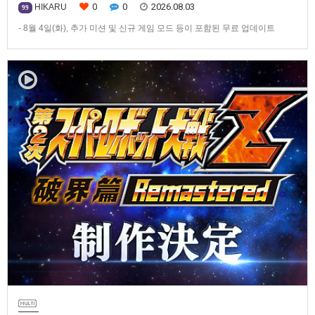
0
0
2026.08.03
HIKARU
99
- 8월 4일(화), 추가 미션 및 신규 게임 모드 등이 포함된 무료 업데이트
ver1.4.0 배포- ‘애니버서리 확장팩’ 발매 기념, 최대 42% 할인 진행반다이
남코 엔터테인먼트 코리아(지사장 장태근)는 PlayStation®5, Nintendo
Switch™, Steam®용 ‘슈퍼로봇대전 Y’(한국어판)의 유료 DLC ‘애니버서리
확장팩’을 2026년 …