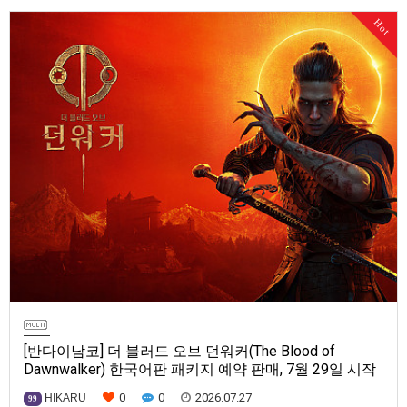
Series X|S, Nintendo Switch 2, PC(Steam, Microsoft Store). 발매는 2027
Hot
년으로 예정.
[반다이남코] 더 블러드 오브 던워커(The Blood of
Dawnwalker) 한국어판 패키지 예약 판매, 7월 29일 시작
0
0
2026.07.27
HIKARU
99