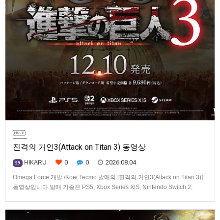
진격의 거인3(Attack on Titan 3) 동영상
0
0
2026.08.04
HIKARU
99
Omega Force 개발 /Koei Tecmo 발매의 [진격의 거인3(Attack on Titan 3)]
동영상입니다.발매 기종은 PS5, Xbox Series X|S, Nintendo Switch 2,
PC(Steam). 발매는 2026년 12월 10일로 예정.