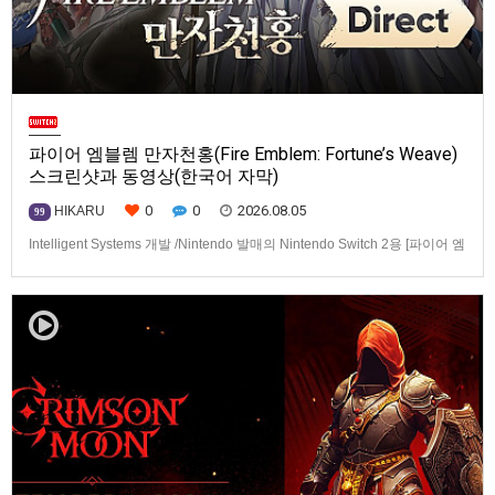
파이어 엠블렘 만자천홍(Fire Emblem: Fortune’s Weave)
스크린샷과 동영상(한국어 자막)
0
0
2026.08.05
HIKARU
99
Intelligent Systems 개발 /Nintendo 발매의 Nintendo Switch 2용 [파이어 엠
블렘 만자천홍(Fire Emblem: Fortune’s Weave)] 스크린샷과 동영상입니다.
발매는 2026년 9월 17일로 예정.