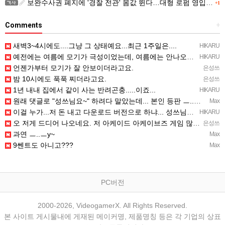
보완수사권 폐지에 '경찰 전관' 몸값 뛴다…대형 로펌 영입전쟁
+1
Comments
+
새벽3~4시에도....그냥 그 상태예요...최근 1주일은....
HIKARU
예전에는 여름에 모기가 극성이었는데, 여름에는 안나오는 것 같은.....ㅎ ㅎ)
HIKARU
언젠가부터 모기가 잘 안보이더라고요.
은성쓰
밤 10시에도 푹푹 찌더라고요.
은성쓰
1년 내내 집에서 같이 사는 반려곤충.....이죠...
HIKARU
원래 댓글로 "성쓰님요~" 하려다 말았는데... 본인 등판 ㅡ..ㅡy~
Max
이걸 누가...저 돈 내고 다운로드 버전으로 하냐... 성쓰님이 계셨다!!!...
HIKARU
오 저게 드디어 나오네요. 저 아케이드 아케이브즈 게임 많이 샀는데요 ㅎㅎㅎ
은성쓰
과연 ㅡ..ㅡy~
Max
9쎈트도 아니고???
Max
PC버전
2000-2026, VideogamerX. All Rights Reserved.
본 사이트 게시물내에 게재된 메이커명, 제품명칭 등은 각 기업의 상표