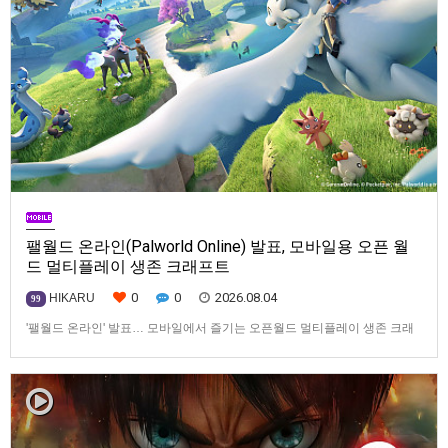
팰월드 온라인(Palworld Online) 발표, 모바일용 오픈 월
드 멀티플레이 생존 크래프트
0
0
2026.08.04
HIKARU
99
'팰월드 온라인' 발표… 모바일에서 즐기는 오픈월드 멀티플레이 생존 크래
프트탐험·팰 포획·거점 건설·협동 플레이를 언제 어디서나2026년 8월 3일,
Garena Online Private Limited(이하 Garena)는 팰월드(Palworld) 개발사
인Pocketpair의 정식 라이선스를 받아, 글로벌 히트작 '팰월드(Palworld)'를
기반으로 한…