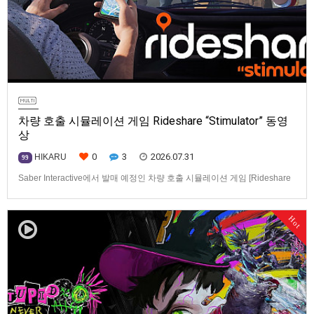
차량 호출 시뮬레이션 게임 Rideshare “Stimulator” 동영
상
0
3
2026.07.31
HIKARU
99
Saber Interactive에서 발매 예정인 차량 호출 시뮬레이션 게임 [Rideshare
“Stimulator”] 동영상입니다.발매 기종은 PS5, Xbox Series X|S, PC(Steam).
발매일은 미정.==================================차량 호출 사업
Hot
을 운영하는 드라이버가 되어라'Rideshare "Stimulat…