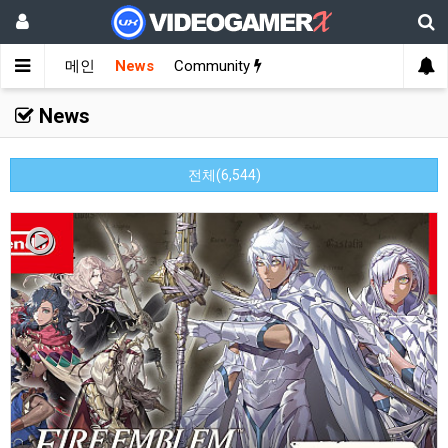
메인
News
Community
News
전체(6,544)