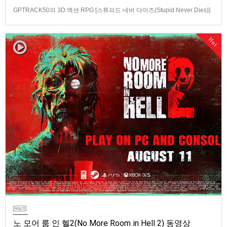
GPTRACK50의 3D 액션 RPG [스튜피드 네버 다이즈(Stupid Never Dies)]
스크린샷과 동영상입니다.발매 기종은 PS5, PC(Steam). 발매는 2026년 10
월 21일로 예정.
Hot
노 모어 룸 인 헬2(No More Room in Hell 2) 동영상