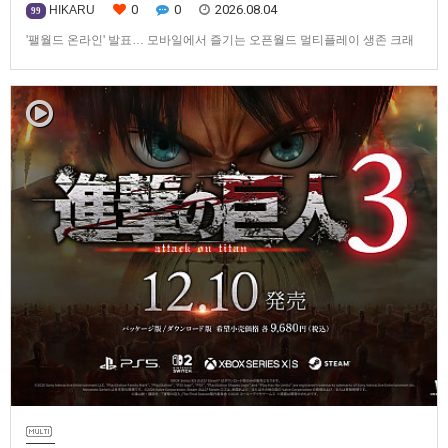
0
0
2026.08.04
HIKARU
99
'팰월드 온라인' 발표… 모바일에서 즐기는 오픈월드 멀티플레이 생존 크래
프트탐험·팰 포획·거점 건설·협동 플레이를 언제 어디서나2026년 8월 3일,
Garena Online Private Limited(이하 Garena)는 팰월드(Palworld) 개발사
인Pocketpair의 정식 라이선스를 받아, 글로벌 히트작 '팰월드(Palworld)'를
기반으로 한…