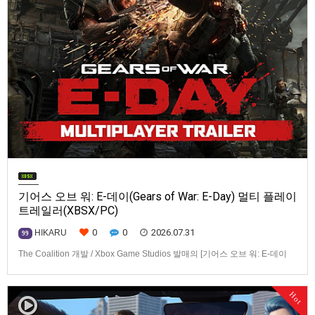
기어스 오브 워: E-데이(Gears of War: E-Day) 멀티 플레이
트레일러(XBSX/PC)
0
0
2026.07.31
HIKARU
99
The Coalition 개발 / Xbox Game Studios 발매의 [기어스 오브 워: E-데이
(Gears of War: E-Day)] 동영상입니다.발매 기종은 Xbox Series X|S, PC. 발
매는 2026년 10월 6일로 예정.
Hot