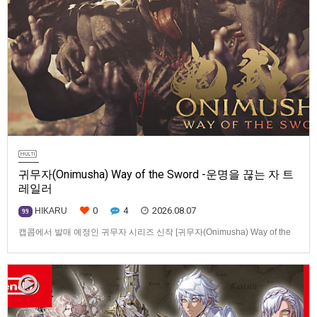
귀무자(Onimusha) Way of the Sword -운명을 끊는 자 트
레일러
0
4
2026.08.07
HIKARU
99
캡콤에서 발매 예정인 귀무자 시리즈 신작 [귀무자(Onimusha) Way of the
Sword] -운명을 끊는 자 트레일러입니다.발매 기종은 PS5, Xbox Series
X|S, PC(Steam). 발매는 2026년 9월 4일로 예정.