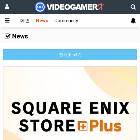
메인
News
Community
News
전체(6,547)