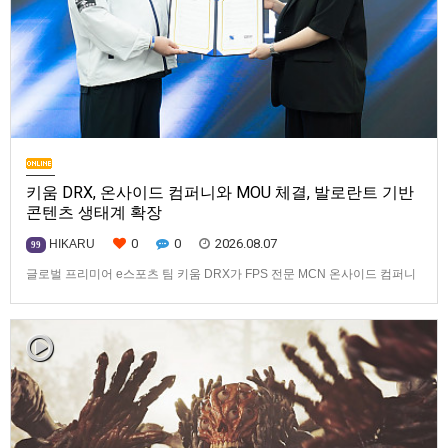
키움 DRX, 온사이드 컴퍼니와 MOU 체결, 발로란트 기반
콘텐츠 생태계 확장
0
0
2026.08.07
HIKARU
99
글로벌 프리미어 e스포츠 팀 키움 DRX가 FPS 전문 MCN 온사이드 컴퍼니
와 손잡고 ‘발로란트’ 중심의 글로벌 콘텐츠 경쟁력 강화에 나선다.키움
DRX는 지난 8월 5일 키움 DRX 서울타워에서 온사이드 컴퍼니와 e스포츠
문화 산업 저변 확대 및 콘텐츠 강화를 위한 업무 협약(MOU)을 체결했다고
밝혔다. 이날 협약식에는 키움 DRX 양선일 대표이사, …