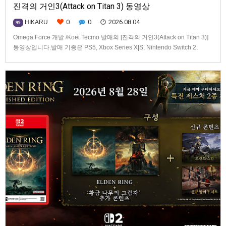
진격의 거인3(Attack on Titan 3) 동영상
0
0
2026.08.04
HIKARU
99
Omega Force 개발 /Koei Tecmo 발매의 [진격의 거인3(Attack on Titan 3)]
동영상입니다.발매 기종은 PS5, Xbox Series X|S, Nintendo Switch 2,
PC(Steam). 발매는 2026년 12월 10일로 예정.