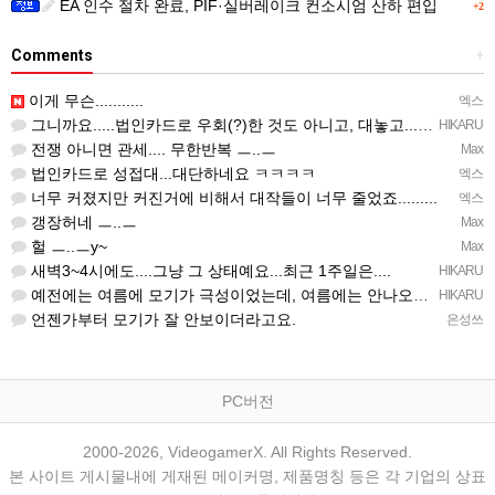
EA 인수 절차 완료, PIF·실버레이크 컨소시엄 산하 편입
+2
Comments
+
이게 무슨...........
엑스
그니까요.....법인카드로 우회(?)한 것도 아니고, 대놓고...ㅋ ㅋ)
HIKARU
전쟁 아니면 관세.... 무한반복 ㅡ..ㅡ
Max
법인카드로 성접대...대단하네요 ㅋㅋㅋㅋ
엑스
너무 커졌지만 커진거에 비해서 대작들이 너무 줄었죠.........
엑스
갱장허네 ㅡ..ㅡ
Max
헐 ㅡ..ㅡy~
Max
새벽3~4시에도....그냥 그 상태예요...최근 1주일은....
HIKARU
예전에는 여름에 모기가 극성이었는데, 여름에는 안나오는 것 같은.....ㅎ ㅎ)
HIKARU
언젠가부터 모기가 잘 안보이더라고요.
은성쓰
PC버전
2000-2026, VideogamerX. All Rights Reserved.
본 사이트 게시물내에 게재된 메이커명, 제품명칭 등은 각 기업의 상표