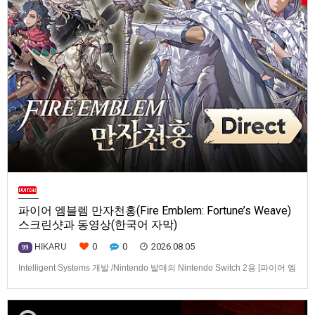
파이어 엠블렘 만자천홍(Fire Emblem: Fortune’s Weave)
스크린샷과 동영상(한국어 자막)
0
0
2026.08.05
HIKARU
99
Intelligent Systems 개발 /Nintendo 발매의 Nintendo Switch 2용 [파이어 엠
블렘 만자천홍(Fire Emblem: Fortune’s Weave)] 스크린샷과 동영상입니다.
발매는 2026년 9월 17일로 예정.