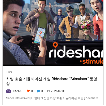
차량 호출 시뮬레이션 게임 Rideshare “Stimulator” 동영
상
0
3
2026.07.31
HIKARU
99
Saber Interactive에서 발매 예정인 차량 호출 시뮬레이션 게임 [Rideshare
“Stimulator”] 동영상입니다.발매 기종은 PS5, Xbox Series X|S, PC(Steam).