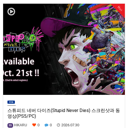
발매일은 미정.==================================차량 호출 사업
Hot
을 운영하는 드라이버가 되어라'Rideshare "Stimulat…
스튜피드 네버 다이즈(Stupid Never Dies) 스크린샷과 동
영상(PS5/PC)
0
0
2026.07.30
HIKARU
99