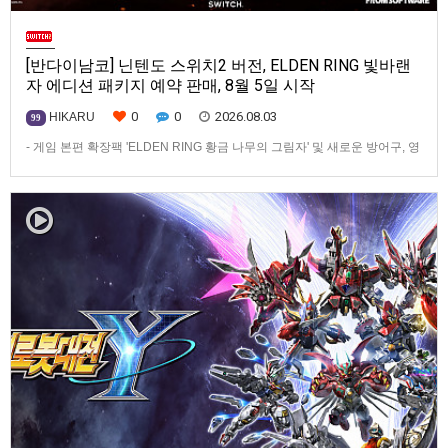
[반다이남코] 닌텐도 스위치2 버전, ELDEN RING 빛바랜
자 에디션 패키지 예약 판매, 8월 5일 시작
0
0
2026.08.03
HIKARU
99
- 게임 본편 확장팩 'ELDEN RING 황금 나무의 그림자' 및 새로운 방어구, 영
마 토렌트용 장비 등 포함반다이남코 엔터테인먼트 코리아(지사장 장태근)
는 ‘ELDEN RING 빛바랜 자 에디션’의 Nintendo Switch™ 2용 패키지 선주
문 판매를 8월 5일(수)부터 시작한다고 발표했다.‘ELDEN RING 빛바랜 자
에디션’에는 ‘ELDEN R…