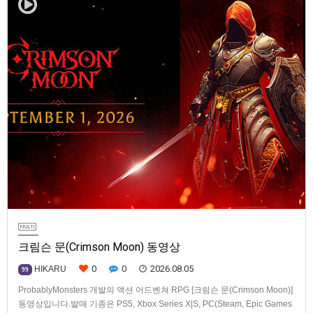
크림슨 문(Crimson Moon) 동영상
0
0
2026.08.05
HIKARU
99
ProbablyMonsters 개발의 액션 어드벤쳐 RPG [크림슨 문(Crimson Moon)]
동영상입니다.발매 기종은 PS5, Xbox Series X|S, PC(Steam, Epic Games