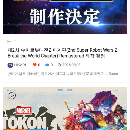
제2차 슈퍼로봇대전Z 파계편(2nd Super Robot Wars Z:
Break the World Chapter) Remastered 제작 결정
0
0
2026.08.02
HIKARU
99
반다이 남코 엔터테인먼트에서 [제2차 슈퍼로봇대전Z 파계편(2nd Super
Robot Wars Z: Break the World Chapter) Remastered] 제작을 발표했습니
다.발매 기종, 발매 시기 등은 이번에 공개되지 않았습니다.참고로, 오리지날
판[제2차 슈퍼로봇대전Z 파계편]은 2011년 PSP로 발매되었으며, 2012년
에 발매되었던 [제2…