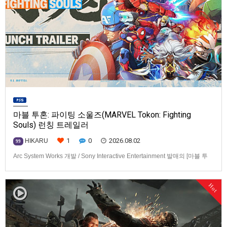
마블 투혼: 파이팅 소울즈(MARVEL Tokon: Fighting
Souls) 런칭 트레일러
1
0
2026.08.02
HIKARU
99
Arc System Works 개발 / Sony Interactive Entertainment 발매의 [마블 투
혼: 파이팅 소울즈(MARVEL Tokon: Fighting Souls)] 런칭 트레일러입니다.
발매 기종은 PS5, PC(Steam, Epic Games Store). 발매는 2026년 8월 7일
Hot
로 예정.