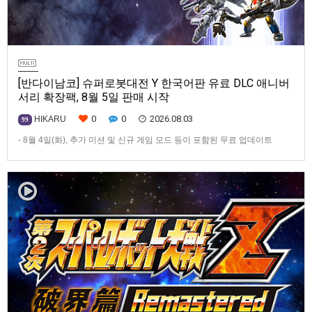
[반다이남코] 슈퍼로봇대전 Y 한국어판 유료 DLC 애니버
서리 확장팩, 8월 5일 판매 시작
0
0
2026.08.03
HIKARU
99
- 8월 4일(화), 추가 미션 및 신규 게임 모드 등이 포함된 무료 업데이트
ver1.4.0 배포- ‘애니버서리 확장팩’ 발매 기념, 최대 42% 할인 진행반다이
남코 엔터테인먼트 코리아(지사장 장태근)는 PlayStation®5, Nintendo
Switch™, Steam®용 ‘슈퍼로봇대전 Y’(한국어판)의 유료 DLC ‘애니버서리
확장팩’을 2026년 …