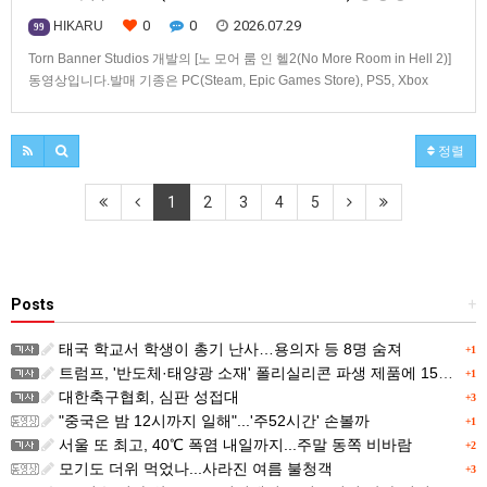
0
0
2026.07.29
HIKARU
99
Torn Banner Studios 개발의 [노 모어 룸 인 헬2(No More Room in Hell 2)]
동영상입니다.발매 기종은 PC(Steam, Epic Games Store), PS5, Xbox
Series X|S.
정렬
1
2
3
4
5
Posts
+
태국 학교서 학생이 총기 난사…용의자 등 8명 숨져
+1
트럼프, '반도체·태양광 소재' 폴리실리콘 파생 제품에 15% 관세...한국 기업도 영향
+1
대한축구협회, 심판 성접대
+3
"중국은 밤 12시까지 일해"...'주52시간' 손볼까
+1
서울 또 최고, 40℃ 폭염 내일까지...주말 동쪽 비바람
+2
모기도 더위 먹었나...사라진 여름 불청객
+3