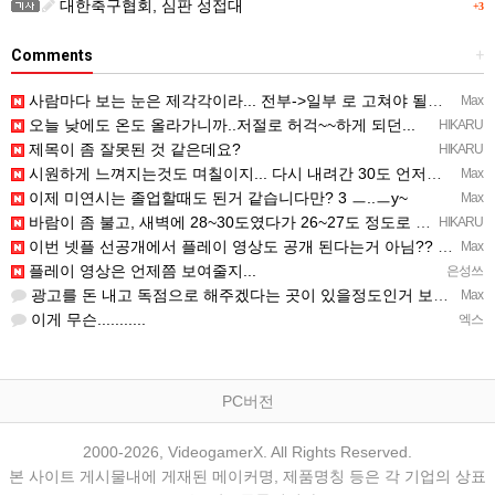
대한축구협회, 심판 성접대
+3
Comments
+
사람마다 보는 눈은 제각각이라... 전부->일부 로 고쳐야 될듯 ㅡ..ㅡy~
Max
오늘 낮에도 온도 올라가니까..저절로 허걱~~하게 되던...
HIKARU
제목이 좀 잘못된 것 같은데요?
HIKARU
시원하게 느껴지는것도 며칠이지... 다시 내려간 30도 언저리 온도에 적응되면 고대로 다시 더움..
Max
이제 미연시는 졸업할때도 된거 같습니다만? 3 ㅡ..ㅡy~
Max
바람이 좀 불고, 새벽에 28~30도였다가 26~27도 정도로 내려감...─ ─)a
HIKARU
이번 넷플 선공개에서 플레이 영상도 공개 된다는거 아님?? ㅡㅡa
Max
플레이 영상은 언제쯤 보여줄지...
은성쓰
광고를 돈 내고 독점으로 해주겠다는 곳이 있을정도인거 보면 어마어마한 게임은 맞는듯 ㅡ..ㅡ... 여태까지 …
Max
이게 무슨...........
엑스
PC버전
2000-2026, VideogamerX. All Rights Reserved.
본 사이트 게시물내에 게재된 메이커명, 제품명칭 등은 각 기업의 상표