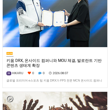
키움 DRX, 온사이드 컴퍼니와 MOU 체결, 발로란트 기반
콘텐츠 생태계 확장
0
0
2026.08.07
HIKARU
99
글로벌 프리미어 e스포츠 팀 키움 DRX가 FPS 전문 MCN 온사이드 컴퍼니
와 손잡고 ‘발로란트’ 중심의 글로벌 콘텐츠 경쟁력 강화에 나선다.키움
DRX는 지난 8월 5일 키움 DRX 서울타워에서 온사이드 컴퍼니와 e스포츠
문화 산업 저변 확대 및 콘텐츠 강화를 위한 업무 협약(MOU)을 체결했다고
밝혔다. 이날 협약식에는 키움 DRX 양선일 대표이사, …