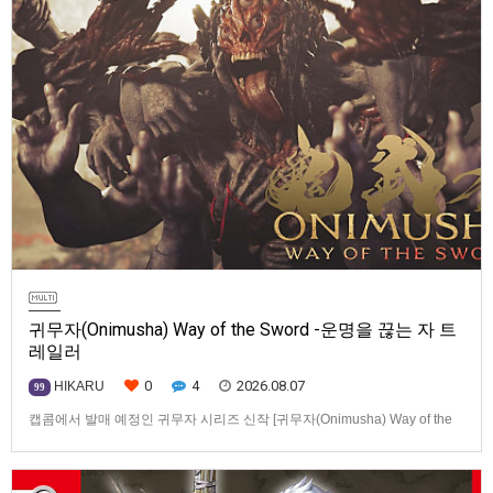
귀무자(Onimusha) Way of the Sword -운명을 끊는 자 트
레일러
0
4
2026.08.07
HIKARU
99
캡콤에서 발매 예정인 귀무자 시리즈 신작 [귀무자(Onimusha) Way of the
Sword] -운명을 끊는 자 트레일러입니다.발매 기종은 PS5, Xbox Series
X|S, PC(Steam). 발매는 2026년 9월 4일로 예정.