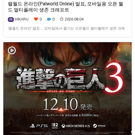
팰월드 온라인(Palworld Online) 발표, 모바일용 오픈 월
드 멀티플레이 생존 크래프트
0
0
2026.08.04
HIKARU
99
'팰월드 온라인' 발표… 모바일에서 즐기는 오픈월드 멀티플레이 생존 크래
프트탐험·팰 포획·거점 건설·협동 플레이를 언제 어디서나2026년 8월 3일,
Garena Online Private Limited(이하 Garena)는 팰월드(Palworld) 개발사
인Pocketpair의 정식 라이선스를 받아, 글로벌 히트작 '팰월드(Palworld)'를
기반으로 한…