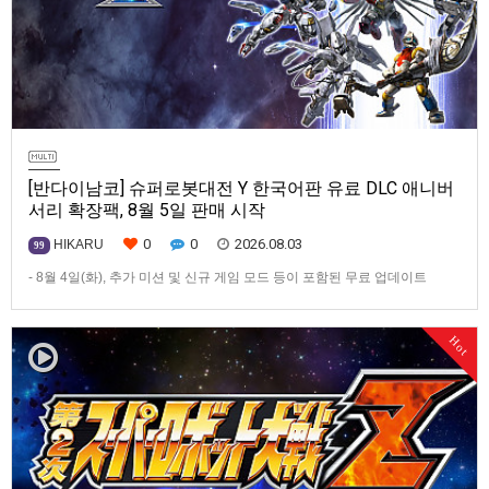
[반다이남코] 슈퍼로봇대전 Y 한국어판 유료 DLC 애니버
서리 확장팩, 8월 5일 판매 시작
0
0
2026.08.03
HIKARU
99
- 8월 4일(화), 추가 미션 및 신규 게임 모드 등이 포함된 무료 업데이트
ver1.4.0 배포- ‘애니버서리 확장팩’ 발매 기념, 최대 42% 할인 진행반다이
남코 엔터테인먼트 코리아(지사장 장태근)는 PlayStation®5, Nintendo
Hot
Switch™, Steam®용 ‘슈퍼로봇대전 Y’(한국어판)의 유료 DLC ‘애니버서리
확장팩’을 2026년 …