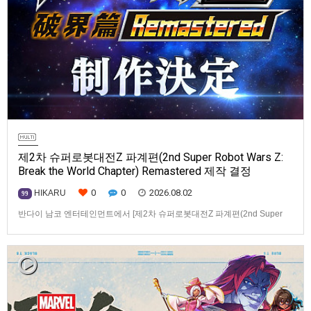
제2차 슈퍼로봇대전Z 파계편(2nd Super Robot Wars Z:
Break the World Chapter) Remastered 제작 결정
0
0
2026.08.02
HIKARU
99
반다이 남코 엔터테인먼트에서 [제2차 슈퍼로봇대전Z 파계편(2nd Super
Robot Wars Z: Break the World Chapter) Remastered] 제작을 발표했습니
다.발매 기종, 발매 시기 등은 이번에 공개되지 않았습니다.참고로, 오리지날
판[제2차 슈퍼로봇대전Z 파계편]은 2011년 PSP로 발매되었으며, 2012년
에 발매되었던 [제2…