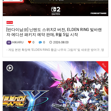
[반다이남코] 닌텐도 스위치2 버전, ELDEN RING 빛바랜
자 에디션 패키지 예약 판매, 8월 5일 시작
0
0
2026.08.03
HIKARU
99
- 게임 본편 확장팩 'ELDEN RING 황금 나무의 그림자' 및 새로운 방어구, 영
마 토렌트용 장비 등 포함반다이남코 엔터테인먼트 코리아(지사장 장태근)
는 ‘ELDEN RING 빛바랜 자 에디션’의 Nintendo Switch™ 2용 패키지 선주
Hot
문 판매를 8월 5일(수)부터 시작한다고 발표했다.‘ELDEN RING 빛바랜 자
에디션’에는 ‘ELDEN R…