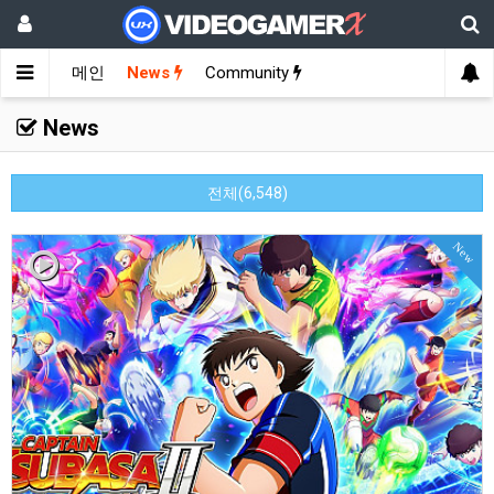
메인
News
Community
News
전체(6,548)
New