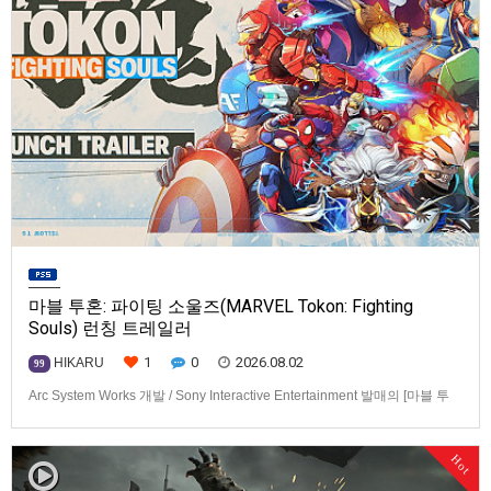
마블 투혼: 파이팅 소울즈(MARVEL Tokon: Fighting
Souls) 런칭 트레일러
1
0
2026.08.02
HIKARU
99
Arc System Works 개발 / Sony Interactive Entertainment 발매의 [마블 투
혼: 파이팅 소울즈(MARVEL Tokon: Fighting Souls)] 런칭 트레일러입니다.
발매 기종은 PS5, PC(Steam, Epic Games Store). 발매는 2026년 8월 7일
Hot
로 예정.