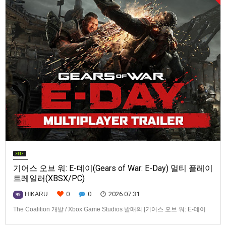
기어스 오브 워: E-데이(Gears of War: E-Day) 멀티 플레이
트레일러(XBSX/PC)
0
0
2026.07.31
HIKARU
99
The Coalition 개발 / Xbox Game Studios 발매의 [기어스 오브 워: E-데이
(Gears of War: E-Day)] 동영상입니다.발매 기종은 Xbox Series X|S, PC. 발