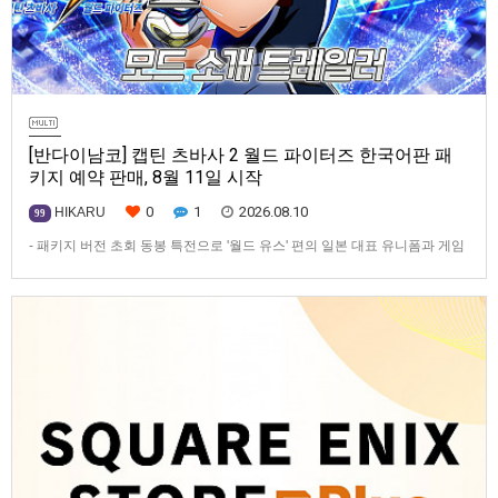
[반다이남코] 캡틴 츠바사 2 월드 파이터즈 한국어판 패
키지 예약 판매, 8월 11일 시작
0
1
2026.08.10
HIKARU
99
- 패키지 버전 초회 동봉 특전으로 '월드 유스' 편의 일본 대표 유니폼과 게임
내 아이템 선행 개방권 2종 획득 가능반다이남코 엔터테인먼트 코리아(지사
장 장태근)는 축구 액션 게임 ‘캡틴 츠바사 2 월드 파이터즈’(한국어판)의
PlayStation®5, Nintendo Switch™용 패키지 선주문 판매를 8월 11일 (화)
부터 시작한다고 발표했다.본 작…