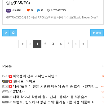
영상(PS5/PC)
0
0
2026.07.30
HIKARU
99
GPTRACK50의 3D 액션 RPG [스튜피드 네버 다이즈(Stupid Never Dies)]
스크린샷과 동영상입니다.발매 기종은 PS5, PC(Steam). 발매는 2026년 10
월 21일로 예정.
정렬
1
2
3
4
5
Posts
+
하숙생이 전부 미녀입니다만 2
+3
[콘서트] 아이브
태풍 '돌핀'이 만든 시원한 바람에 숨통 좀 트이나 했지만…
+3
GTA6가....
+3
태국 학교서 학생이 총기 난사…용의자 등 8명 숨져
+1
트럼프, '반도체·태양광 소재' 폴리실리콘 파생 제품에 15% 관세...한국 기업도 영향
+1