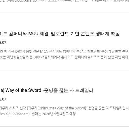
., LTD.(이하 SQUARE ENIX, 본사: 도쿄도 신주쿠구, 대표: 키류 타카시)는 아시아·오세아니
온라인 스토어 「SQUARE ENIX STORE Plus」의 이용 편의성을 한층 높이기 위해 서비스 
식 상품의 판매를 시작하였습니다.「SQUARE ENIX STO…
사이드 컴퍼니와 MOU 체결, 발로란트 기반 콘텐츠 생태계 확장
8.07
 팀 키움 DRX가 FPS 전문 MCN 온사이드 컴퍼니와 손잡고 ‘발로란트’ 중심의 글로벌 콘
X는 지난 8월 5일 키움 DRX 서울타워에서 온사이드 컴퍼니와 e스포츠 문화 산업 저변 확대
약(MOU)을 체결했다고 밝혔다. 이날 협약식에는 키움 DRX 양선일 대표이사, …
a) Way of the Sword -운명을 끊는 자 트레일러
8.07
자 시리즈 신작 [귀무자(Onimusha) Way of the Sword] -운명을 끊는 자 트레일러입
ries X|S, PC(Steam). 발매는 2026년 9월 4일로 예정.