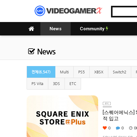
News
Community
News
전체(6,547)
Multi
PS5
XBSX
Switch2
PS Vita
3DS
ETC
[스퀘어에닉스] S
적 입고
0
0
0