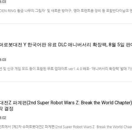
8.03
ELDEN RING 황금 나무의 그림자' 및 새로운 방어구, 영마 토렌트용 장비 등 포함반다이남코
)는 ‘ELDEN RING 빛바랜 자 에디션’의 Nintendo Switch™ 2용 패키지 선주문 판매를 
했다.‘ELDEN RING 빛바랜 자 에디션’에는 ‘ELDEN R…
퍼로봇대전 Y 한국어판 유료 DLC 애니버서리 확장팩, 8월 5일 판
8.03
 미션 및 신규 게임 모드 등이 포함된 무료 업데이트 ver1.4.0 배포- ‘애니버서리 확장팩’ 발매 기
 엔터테인먼트 코리아(지사장 장태근)는 PlayStation®5, Nintendo Switch™, Stea
)의 유료 DLC ‘애니버서리 확장팩’을 2026년 …
파계편(2nd Super Robot Wars Z: Break the World Chapter)
제작 결정
8.02
 [제2차 슈퍼로봇대전Z 파계편(2nd Super Robot Wars Z: Break the World Chapt