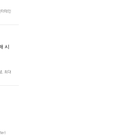
 엔터테인
8월 5일
매 시
념, 최대
m®용 ‘슈
er)