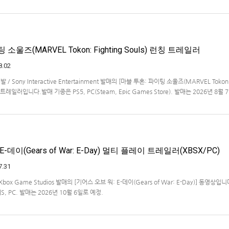
작을 발표했습니다.발매 기종, 발매 시기 등은 이번에 공개되지 않았습니다.참고로, 오리지날판[
011년 PSP로 발매되었으며, 2012년에 발매되었던 [제2…
소울즈(MARVEL Tokon: Fighting Souls) 런칭 트레일러
8.02
개발 / Sony Interactive Entertainment 발매의 [마블 투혼: 파이팅 소울즈(MARVEL Tokon
 런칭 트레일러입니다.발매 기종은 PS5, PC(Steam, Epic Games Store). 발매는 2026년 8월
-데이(Gears of War: E-Day) 멀티 플레이 트레일러(XBSX/PC)
7.31
 / Xbox Game Studios 발매의 [기어스 오브 워: E-데이(Gears of War: E-Day)] 동영상입
X|S, PC. 발매는 2026년 10월 6일로 예정.