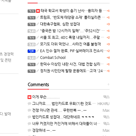
아 지역을
대상 지역
태국 학교서 학생이 총기 난사…용의자 등 8명 숨져
+1
트럼프, '반도체·태양광 소재' 폴리실리콘 파생 제품에 15% 관세...한국 기업도 영향
+1
대한축구협회, 심판 성접대
+3
"중국은 밤 12시까지 일해"...'주52시간' 손볼까
+1
서울 또 최고, 40℃ 폭염 내일까지...주말 동쪽 비바람
+2
모기도 더위 먹었나...사라진 여름 불청객
+3
EA 인수 절차 완료, PIF·실버레이크 컨소시엄 산하 편입
+2
텐츠 경쟁력
Combat School
+4
 및 콘텐
한덕수·이상민 내란 사건, 대법 전합 심리…"역사적 사법평가"(종합)
+1
정치권·시민단체 탈팡 운동에도…고객 '2470만명' 원상 회복, "고물가에 돌팡"
+1
Comments
+
이게 무슨...........
엑스
그니까요.....법인카드로 우회(?)한 것도 아니고, 대놓고...ㅋ ㅋ)
HIKARU
전쟁 아니면 관세.... 무한반복 ㅡ..ㅡ
Max
니다.발매
법인카드로 성접대...대단하네요 ㅋㅋㅋㅋ
엑스
너무 커졌지만 커진거에 비해서 대작들이 너무 줄었죠.........
엑스
갱장허네 ㅡ..ㅡ
Max