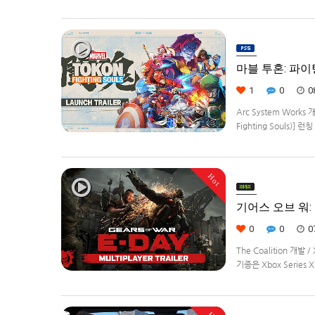
Remastered] 제
로봇대전Z 파계편]은 2
마블 투혼: 파이팅 
1
0
0
Arc System Works 
Fighting Souls)]
정.
Hot
기어스 오브 워: E
0
0
0
The Coalition 개발
기종은 Xbox Series 