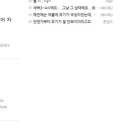
헐 ㅡ..ㅡy~
Max
새벽3~4시에도....그냥 그 상태예요...최근 1주일은....
HIKARU
예전에는 여름에 모기가 극성이었는데, 여름에는 안나오는 것 같은.....ㅎ ㅎ)
HIKARU
국어 자
언젠가부터 모기가 잘 안보이더라고요.
은성쓰
une’s
ox
luxe