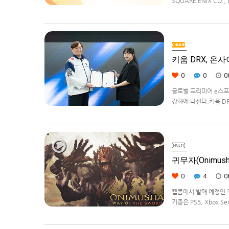
SQUARE ENIX CO
대상으로 운영하는 공식 
을 확대하고, 새로운 공
키움 DRX, 온
0
0
0
글로벌 프리미어 e스포츠
강화에 나선다.키움 DR
츠 강화를 위한 업무 협
귀무자(Onimush
0
4
0
캡콤에서 발매 예정인 귀무
기종은 PS5, Xbox Se