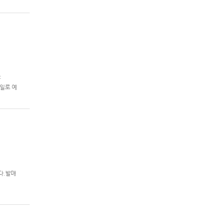
제2차 슈퍼
:
 7일로 예
니다.발매