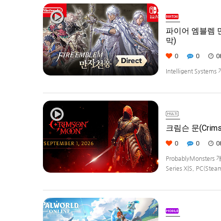
파이어 엠블렘 만자
막)
0
0
0
Intelligent Syste
Weave)] 스크린샷과
크림슨 문(Crims
0
0
0
ProbablyMonster
Series X|S, PC(Ste
Edition은 $29.99