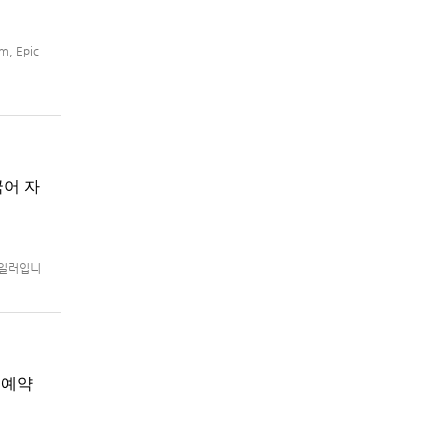
, Epic
국어 자
트레일러입니
로 예정.
지 예약