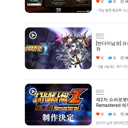
0
0
0
- 게임 본편 확장팩 '
먼트 코리아(지사장 장태근
(수)부터 시작한다고 발표
[반다이남코] 슈
작
0
0
0
- 8월 4일(화), 추가
42% 할인 진행반다이남코
퍼로봇대전 Y’(한국어판
제2차 슈퍼로봇대전Z 
Remastered 
0
0
0
반다이 남코 엔터테인먼트에서