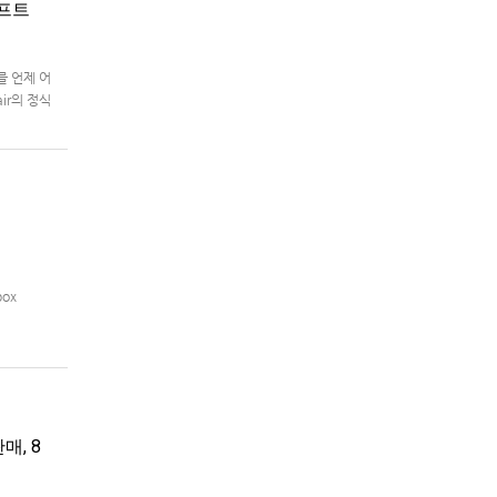
래프트
를 언제 어
air의 정식
box
매, 8