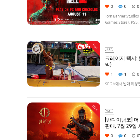
0
0
0
Torn Banner Stud
Games Store), PS5, 
Hot
크레이지 택시: 월
막)
1
1
0
SEGA에서 발매 예정인 [
다.발매 기종은 PS5, Xbo
Hot
[반다이남코] 더 
판매, 7월 29일
0
0
0