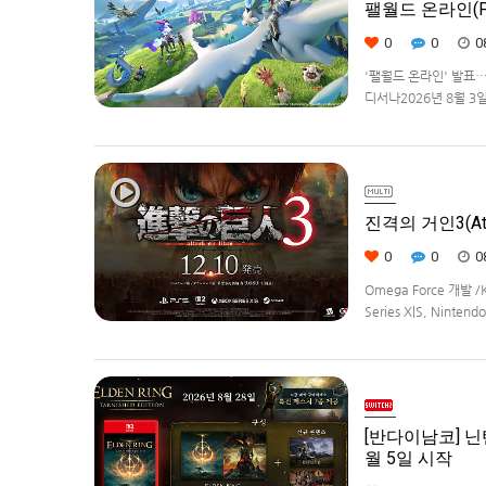
팰월드 온라인(Pa
0
0
0
'팰월드 온라인' 발표
디서나2026년 8월 3일, 
라이선스를 받아, 글로벌
진격의 거인3(Atta
0
0
0
Omega Force 개발 /
Series X|S, Ninte
[반다이남코] 닌텐
월 5일 시작