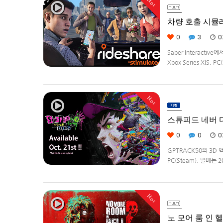
Hot
차량 호출 시뮬레이션
0
3
0
Saber Interacti
Xbox Series X|S
영하는 드라이버가 되어라'R
Hot
스튜피드 네버 다이
0
0
0
GPTRACK50의 3D 
PC(Steam). 발매는 
Hot
노 모어 룸 인 헬2(